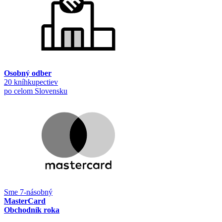
Osobný odber
20 kníhkupectiev
po celom Slovensku
Sme 7-násobný
MasterCard
Obchodník roka