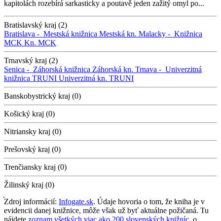
kapitolách rozebírá sarkasticky a poutavě jeden zažitý omyl po...
Bratislavský kraj (2)
Bratislava -
Mestská knižnica
Mestská kn.
Malacky -
Knižnica
MCK
Kn. MCK
Trnavský kraj (2)
Senica -
Záhorská knižnica
Záhorská kn.
Trnava -
Univerzitná
knižnica TRUNI
Univerzitná kn. TRUNI
Banskobystrický kraj (0)
Košický kraj (0)
Nitriansky kraj (0)
Prešovský kraj (0)
Trenčiansky kraj (0)
Žilinský kraj (0)
Zdroj informácií:
Infogate.sk
. Údaje hovoria o tom, že kniha je v
evidencii danej knižnice, môže však už byť aktuálne požičaná. Tu
nájdete
zoznam všetkých viac ako 200 slovenských knižníc
, o