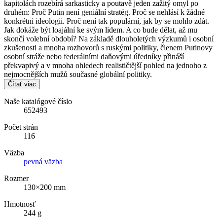
kapitolách rozebírá sarkasticky a poutavě jeden zažitý omyl po
druhém: Proč Putin není geniální stratég. Proč se nehlásí k žádné
konkrétní ideologii. Proč není tak populární, jak by se mohlo zdát.
Jak dokáže být loajální ke svým lidem. A co bude dělat, až mu
skončí volební období? Na základě dlouholetých výzkumů i osobní
zkušenosti a mnoha rozhovorů s ruskými politiky, členem Putinovy
osobní stráže nebo federálními daňovými úředníky přináší
překvapivý a v mnoha ohledech realističtější pohled na jednoho z
nejmocnějších mužů současné globální politiky.
Čítať viac
Naše katalógové číslo
652493
Počet strán
116
Väzba
pevná väzba
Rozmer
130×200 mm
Hmotnosť
244 g