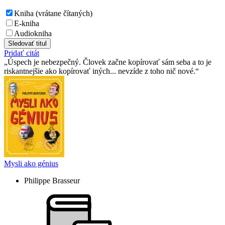
Kniha (vrátane čítaných)
E-kniha
Audiokniha
Sledovať titul
Pridať citát
Úspech je nebezpečný. Človek začne kopírovať sám seba a to je
riskantnejšie ako kopírovať iných... nevzíde z toho nič nové.
Mysli ako génius
Philippe Brasseur