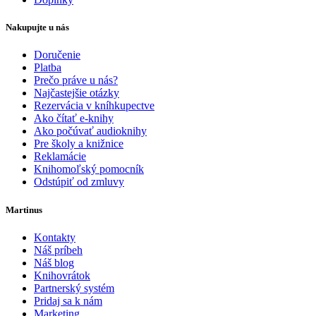
Nakupujte u nás
Doručenie
Platba
Prečo práve u nás?
Najčastejšie otázky
Rezervácia v kníhkupectve
Ako čítať e-knihy
Ako počúvať audioknihy
Pre školy a knižnice
Reklamácie
Knihomoľský pomocník
Odstúpiť od zmluvy
Martinus
Kontakty
Náš príbeh
Náš blog
Knihovrátok
Partnerský systém
Pridaj sa k nám
Marketing