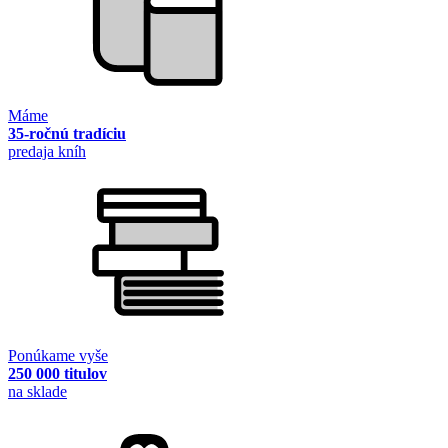
Máme
35-ročnú tradíciu
predaja kníh
Ponúkame vyše
250 000 titulov
na sklade