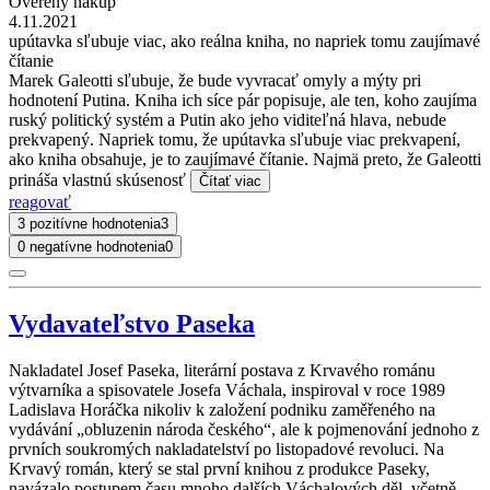
Overený nákup
4.11.2021
upútavka sľubuje viac, ako reálna kniha, no napriek tomu zaujímavé
čítanie
Marek Galeotti sľubuje, že bude vyvracať omyly a mýty pri
hodnotení Putina. Kniha ich síce pár popisuje, ale ten, koho zaujíma
ruský politický systém a Putin ako jeho viditeľná hlava, nebude
prekvapený. Napriek tomu, že upútavka sľubuje viac prekvapení,
ako kniha obsahuje, je to zaujímavé čítanie. Najmä preto, že Galeotti
prináša vlastnú skúsenosť
Čítať viac
reagovať
3 pozitívne hodnotenia
3
0 negatívne hodnotenia
0
Vydavateľstvo Paseka
Nakladatel Josef Paseka, literární postava z Krvavého románu
výtvarníka a spisovatele Josefa Váchala, inspiroval v roce 1989
Ladislava Horáčka nikoliv k založení podniku zaměřeného na
vydávání „obluzenin národa českého“, ale k pojmenování jednoho z
prvních soukromých nakladatelství po listopadové revoluci. Na
Krvavý román, který se stal první knihou z produkce Paseky,
navázalo postupem času mnoho dalších Váchalových děl, včetně