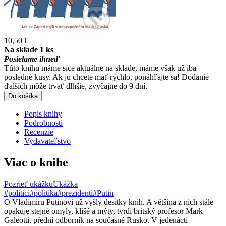
10,50 €
Na sklade 1 ks
Posielame ihneď
Túto knihu máme síce aktuálne na sklade, máme však už iba
posledné kusy. Ak ju chcete mať rýchlo, ponáhľajte sa! Dodanie
ďalších môže trvať dlhšie, zvyčajne do 9 dní.
Do košíka
Popis knihy
Podrobnosti
Recenzie
Vydavateľstvo
Viac o knihe
Pozrieť ukážku
Ukážka
#politici
#politika
#prezidenti
#Putin
O Vladimiru Putinovi už vyšly desítky knih. A většina z nich stále
opakuje stejné omyly, klišé a mýty, tvrdí britský profesor Mark
Galeotti, přední odborník na současné Rusko. V jedenácti