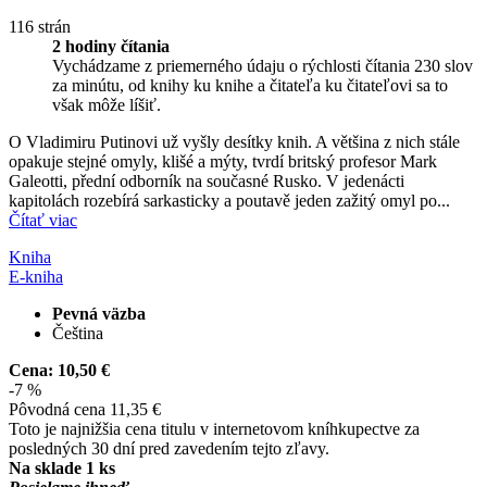
116 strán
2 hodiny čítania
Vychádzame z priemerného údaju o rýchlosti čítania 230 slov
za minútu, od knihy ku knihe a čitateľa ku čitateľovi sa to
však môže líšiť.
O Vladimiru Putinovi už vyšly desítky knih. A většina z nich stále
opakuje stejné omyly, klišé a mýty, tvrdí britský profesor Mark
Galeotti, přední odborník na současné Rusko. V jedenácti
kapitolách rozebírá sarkasticky a poutavě jeden zažitý omyl po...
Čítať viac
Kniha
E-kniha
Pevná väzba
Čeština
Cena:
10,50 €
-7 %
Pôvodná cena
11,35 €
Toto je najnižšia cena titulu v internetovom kníhkupectve za
posledných 30 dní pred zavedením tejto zľavy.
Na sklade 1 ks