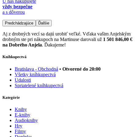
U nás nakupujete
vždy bezpečne
a s dôverou
Predchádzajúce
Ďalšie
Aj z drobných vecí sa dajú urobiť veľké. Vďaka vašim Anjelským
drobným ste pri nákupoch na Martinuse darovali už
1 501 846,00 €
na Dobrého Anjela
. Ďakujeme!
Kníhkupectvá
Bratislava - Obchodná
• Otvorené do 20:00
Všetky kníhkupectvá
Udalosti
Spriatelené kníhkupectvá
Kategórie
Knihy
E-knihy
Audioknihy
Hry
Filmy
Doplnky