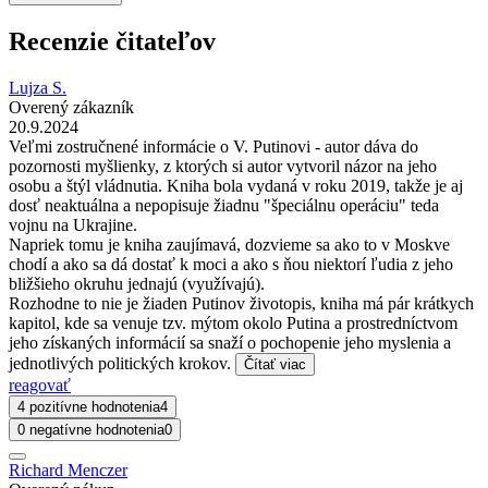
Recenzie čitateľov
Lujza S.
Overený zákazník
20.9.2024
Veľmi zostručnené informácie o V. Putinovi - autor dáva do
pozornosti myšlienky, z ktorých si autor vytvoril názor na jeho
osobu a štýl vládnutia. Kniha bola vydaná v roku 2019, takže je aj
dosť neaktuálna a nepopisuje žiadnu "špeciálnu operáciu" teda
vojnu na Ukrajine.
Napriek tomu je kniha zaujímavá, dozvieme sa ako to v Moskve
chodí a ako sa dá dostať k moci a ako s ňou niektorí ľudia z jeho
bližšieho okruhu jednajú (využívajú).
Rozhodne to nie je žiaden Putinov životopis, kniha má pár krátkych
kapitol, kde sa venuje tzv. mýtom okolo Putina a prostredníctvom
jeho získaných informácií sa snaží o pochopenie jeho myslenia a
jednotlivých politických krokov.
Čítať viac
reagovať
4 pozitívne hodnotenia
4
0 negatívne hodnotenia
0
Richard Menczer