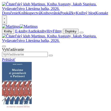
Doručenie
Kníhkupectvá
Knihovrátok
Poukážky
Knižný blog
Kontakt
E-knihy
Audioknihy
Hry
Filmy
Knihy
Doplnky
Vyhľadávanie
Prihlásiť