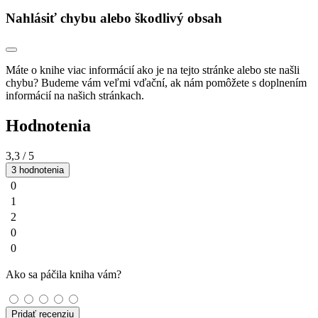
Nahlásiť chybu alebo škodlivý obsah
Máte o knihe viac informácií ako je na tejto stránke alebo ste našli
chybu? Budeme vám veľmi vďační, ak nám pomôžete s doplnením
informácií na našich stránkach.
Hodnotenia
3,3
/ 5
3 hodnotenia
0
1
2
0
0
Ako sa páčila kniha vám?
Pridať recenziu