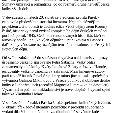
Šumavy umírající a romantické, co do rozměrů druhé největší české
knihy všech dob.
V devadesátých letech 20. století se v edičním profilu Paseky
etablovala především historická literatura. Nejambicióznějším
projektem z této oblasti je dodnes edice Velké dějiny zemí Koruny
české, historicky první vydání kompletních dějin českých zemí od
počátků po rok 1945. Celá řada renomovaných historiků, kteří se
autorsky podíleli na „Velkých dějinách“, publikovala v Pasece i
další knihy věnované nejrůznějším tématům a osobnostem českých i
světových dějin.
Od svého založení až do současnosti vydává nakladatelství i prózy
úspěšného českého spisovatele Petra Šabacha. Velký ohlas
zaznamenaly také knihy Květy Legátové Želary a Jozova Hanule,
jež dosáhly velkého úspěchu i v zahraničí. Mezi kmenové autory
patří rovněž básník Pavel Šrut, který mimo jiné napsal a společně s
výtvarnicí Galinou Miklínovou v Pasece publikoval oblíbené dětské
knihy o Lichožroutech (ocenění Magnesia Litera – kniha desetiletí).
Významným počinem nakladatelství je nové, doplněné vydání spisů
básníka Vladimíra Holana.
V současné době nabízí Paseka široké spektrum knih různých žánrů.
V oblasti překladové literatury pokračuje v projektu souborného
vydání díla Vladimira Nabokova, dlouhodobě se věnuje řadě