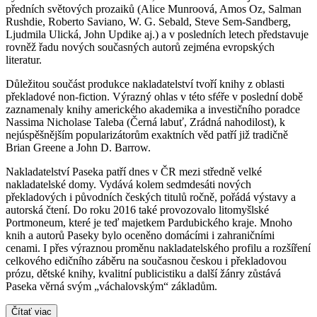
předních světových prozaiků (Alice Munroová, Amos Oz, Salman
Rushdie, Roberto Saviano, W. G. Sebald, Steve Sem-Sandberg,
Ljudmila Ulická, John Updike aj.) a v posledních letech představuje
rovněž řadu nových současných autorů zejména evropských
literatur.
Důležitou součást produkce nakladatelství tvoří knihy z oblasti
překladové non-fiction. Výrazný ohlas v této sféře v poslední době
zaznamenaly knihy amerického akademika a investičního poradce
Nassima Nicholase Taleba (Černá labuť, Zrádná nahodilost), k
nejúspěšnějším popularizátorům exaktních věd patří již tradičně
Brian Greene a John D. Barrow.
Nakladatelství Paseka patří dnes v ČR mezi středně velké
nakladatelské domy. Vydává kolem sedmdesáti nových
překladových i původních českých titulů ročně, pořádá výstavy a
autorská čtení. Do roku 2016 také provozovalo litomyšlské
Portmoneum, které je teď majetkem Pardubického kraje. Mnoho
knih a autorů Paseky bylo oceněno domácími i zahraničními
cenami. I přes výraznou proměnu nakladatelského profilu a rozšíření
celkového edičního záběru na současnou českou i překladovou
prózu, dětské knihy, kvalitní publicistiku a další žánry zůstává
Paseka věrná svým „váchalovským“ základům.
Čítať viac