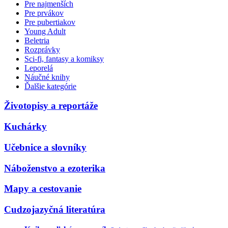
Pre najmenších
Pre prvákov
Pre pubertiakov
Young Adult
Beletria
Rozprávky
Sci-fi, fantasy a komiksy
Leporelá
Náučné knihy
Ďalšie kategórie
Životopisy a reportáže
Kuchárky
Učebnice a slovníky
Náboženstvo a ezoterika
Mapy a cestovanie
Cudzojazyčná literatúra