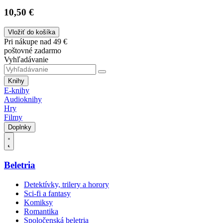
10,50 €
Vložiť do košíka
Pri nákupe nad 49 €
poštovné zadarmo
Vyhľadávanie
Knihy
E-knihy
Audioknihy
Hry
Filmy
Doplnky
Beletria
Detektívky, trilery a horory
Sci-fi a fantasy
Komiksy
Romantika
Spoločenská beletria