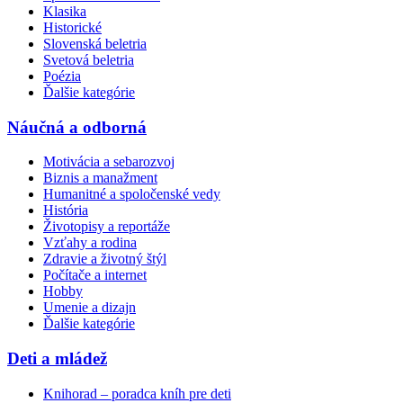
Klasika
Historické
Slovenská beletria
Svetová beletria
Poézia
Ďalšie kategórie
Náučná a odborná
Motivácia a sebarozvoj
Biznis a manažment
Humanitné a spoločenské vedy
História
Životopisy a reportáže
Vzťahy a rodina
Zdravie a životný štýl
Počítače a internet
Hobby
Umenie a dizajn
Ďalšie kategórie
Deti a mládež
Knihorad – poradca kníh pre deti