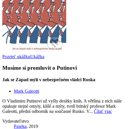
Pozrieť ukážku
Ukážka
Musíme si promluvit o Putinovi
Jak se Západ mýlí v nebezpečném vládci Ruska
Mark Galeotti
O Vladimiru Putinovi už vyšly desítky knih. A většina z nich stále
opakuje stejné omyly, klišé a mýty, tvrdí britský profesor Mark
Galeotti, přední odborník na současné Rusko. V...
Čítať viac
Vydavateľstvo
Paseka
, 2019