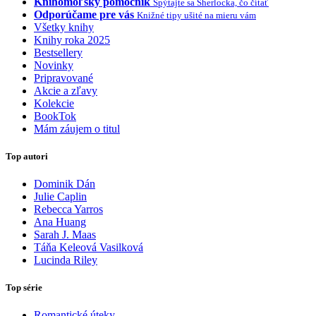
Knihomoľský pomocník
Spýtajte sa Sherlocka, čo čítať
Odporúčame pre vás
Knižné tipy ušité na mieru vám
Všetky knihy
Knihy roka 2025
Bestsellery
Novinky
Pripravované
Akcie a zľavy
Kolekcie
BookTok
Mám záujem o titul
Top autori
Dominik Dán
Julie Caplin
Rebecca Yarros
Ana Huang
Sarah J. Maas
Táňa Keleová Vasilková
Lucinda Riley
Top série
Romantické úteky