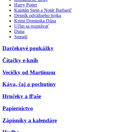
Harry Potter
Kapitán Stein a Notár Barbarič
Denník odvážneho bojka
Krimi Dominika Dána
Učím sa rozprávať
Duna
Smradi
Darčekové poukážky
Čítačky e-kníh
Vecičky od Martinusu
Káva, čaj a pochutiny
Hrnčeky a fľaše
Papiernictvo
Zápisníky a kalendáre