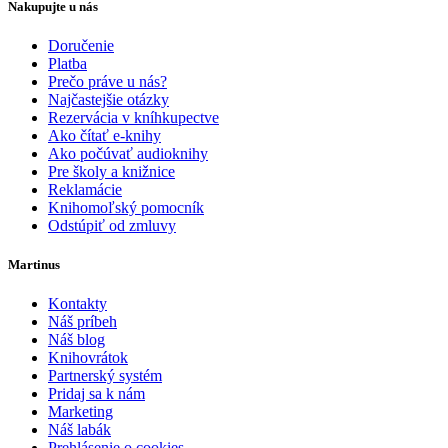
Nakupujte u nás
Doručenie
Platba
Prečo práve u nás?
Najčastejšie otázky
Rezervácia v kníhkupectve
Ako čítať e-knihy
Ako počúvať audioknihy
Pre školy a knižnice
Reklamácie
Knihomoľský pomocník
Odstúpiť od zmluvy
Martinus
Kontakty
Náš príbeh
Náš blog
Knihovrátok
Partnerský systém
Pridaj sa k nám
Marketing
Náš labák
Prehlásenie o cookies