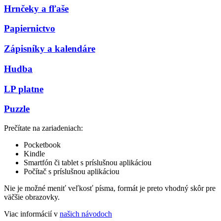
Hrnčeky a fľaše
Papiernictvo
Zápisníky a kalendáre
Hudba
LP platne
Puzzle
Prečítate na zariadeniach:
Pocketbook
Kindle
Smartfón či tablet s príslušnou aplikáciou
Počítač s príslušnou aplikáciou
Nie je možné meniť veľkosť písma, formát je preto vhodný skôr pre
väčšie obrazovky.
Viac informácií v
našich návodoch