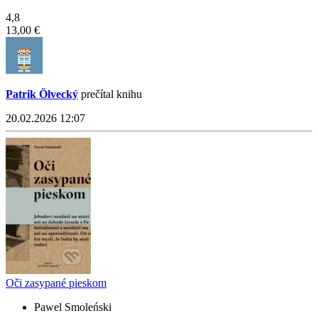
4,8
13,00 €
Patrik Ölvecký
prečítal knihu
20.02.2026 12:07
Oči zasypané pieskom
Pawel Smoleński