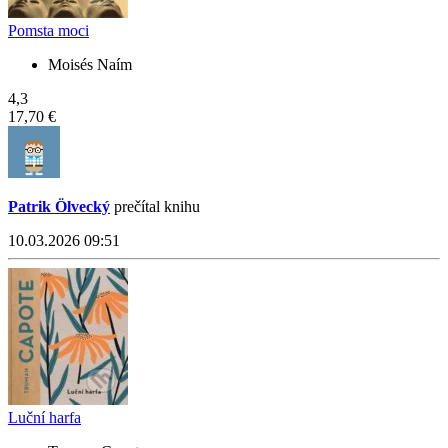
Pomsta moci
Moisés Naím
4,3
17,70 €
Patrik Ölvecký
prečítal knihu
10.03.2026 09:51
Luční harfa