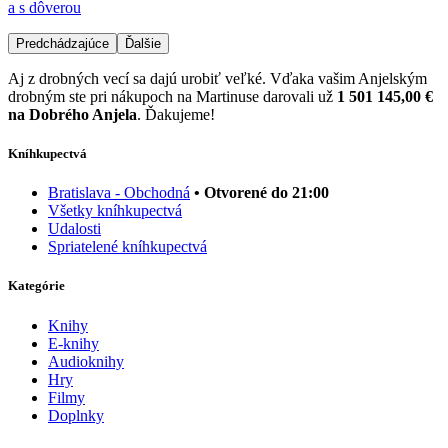
a s dôverou
Predchádzajúce
Ďalšie
Aj z drobných vecí sa dajú urobiť veľké. Vďaka vašim Anjelským
drobným ste pri nákupoch na Martinuse darovali už
1 501 145,00 €
na Dobrého Anjela
. Ďakujeme!
Kníhkupectvá
Bratislava - Obchodná
• Otvorené do 21:00
Všetky kníhkupectvá
Udalosti
Spriatelené kníhkupectvá
Kategórie
Knihy
E-knihy
Audioknihy
Hry
Filmy
Doplnky