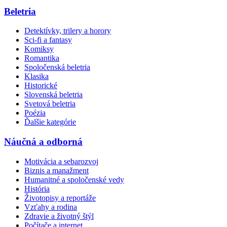
Beletria
Detektívky, trilery a horory
Sci-fi a fantasy
Komiksy
Romantika
Spoločenská beletria
Klasika
Historické
Slovenská beletria
Svetová beletria
Poézia
Ďalšie kategórie
Náučná a odborná
Motivácia a sebarozvoj
Biznis a manažment
Humanitné a spoločenské vedy
História
Životopisy a reportáže
Vzťahy a rodina
Zdravie a životný štýl
Počítače a internet