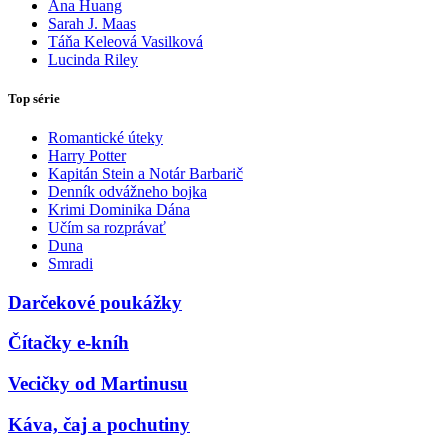
Ana Huang
Sarah J. Maas
Táňa Keleová Vasilková
Lucinda Riley
Top série
Romantické úteky
Harry Potter
Kapitán Stein a Notár Barbarič
Denník odvážneho bojka
Krimi Dominika Dána
Učím sa rozprávať
Duna
Smradi
Darčekové poukážky
Čítačky e-kníh
Vecičky od Martinusu
Káva, čaj a pochutiny