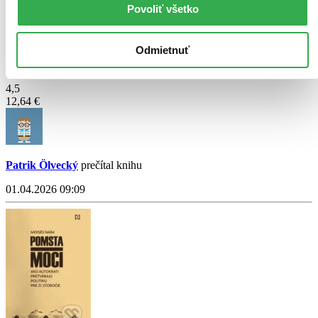
Povoliť všetko
Velký Gatsby
Odmietnuť
Francis Scott Fitzgerald
4,5
12,64 €
Patrik Ölvecký
prečítal knihu
01.04.2026 09:09