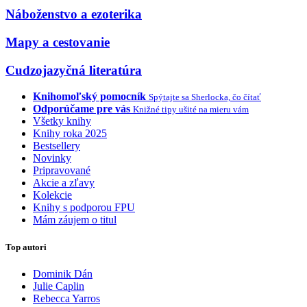
Náboženstvo a ezoterika
Mapy a cestovanie
Cudzojazyčná literatúra
Knihomoľský pomocník
Spýtajte sa Sherlocka, čo čítať
Odporúčame pre vás
Knižné tipy ušité na mieru vám
Všetky knihy
Knihy roka 2025
Bestsellery
Novinky
Pripravované
Akcie a zľavy
Kolekcie
Knihy s podporou FPU
Mám záujem o titul
Top autori
Dominik Dán
Julie Caplin
Rebecca Yarros