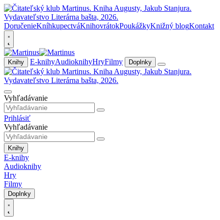
Doručenie
Kníhkupectvá
Knihovrátok
Poukážky
Knižný blog
Kontakt
E-knihy
Audioknihy
Hry
Filmy
Knihy
Doplnky
Vyhľadávanie
Prihlásiť
Vyhľadávanie
Knihy
E-knihy
Audioknihy
Hry
Filmy
Doplnky