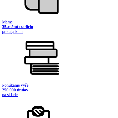
Máme
35-ročnú tradíciu
predaja kníh
Ponúkame vyše
250 000 titulov
na sklade