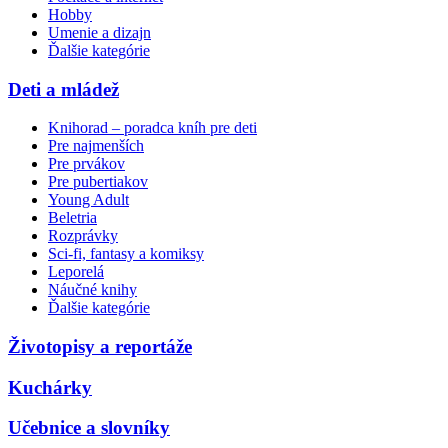
Hobby
Umenie a dizajn
Ďalšie kategórie
Deti a mládež
Knihorad – poradca kníh pre deti
Pre najmenších
Pre prvákov
Pre pubertiakov
Young Adult
Beletria
Rozprávky
Sci-fi, fantasy a komiksy
Leporelá
Náučné knihy
Ďalšie kategórie
Životopisy a reportáže
Kuchárky
Učebnice a slovníky