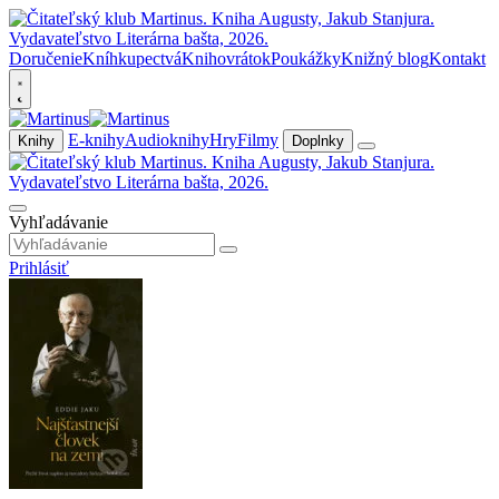
Doručenie
Kníhkupectvá
Knihovrátok
Poukážky
Knižný blog
Kontakt
E-knihy
Audioknihy
Hry
Filmy
Knihy
Doplnky
Vyhľadávanie
Prihlásiť