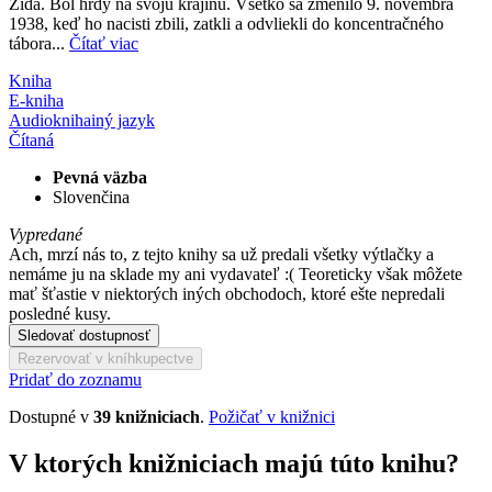
Žida. Bol hrdý na svoju krajinu. Všetko sa zmenilo 9. novembra
1938, keď ho nacisti zbili, zatkli a odvliekli do koncentračného
tábora...
Čítať viac
Kniha
E-kniha
Audiokniha
iný jazyk
Čítaná
Pevná väzba
Slovenčina
Vypredané
Ach, mrzí nás to, z tejto knihy sa už predali všetky výtlačky a
nemáme ju na sklade my ani vydavateľ :( Teoreticky však môžete
mať šťastie v niektorých iných obchodoch, ktoré ešte nepredali
posledné kusy.
Sledovať dostupnosť
Rezervovať v kníhkupectve
Pridať do zoznamu
Dostupné v
39 knižniciach
.
Požičať v knižnici
V ktorých knižniciach majú túto knihu?