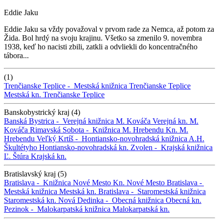
Eddie Jaku
Eddie Jaku sa vždy považoval v prvom rade za Nemca, až potom za
Žida. Bol hrdý na svoju krajinu. Všetko sa zmenilo 9. novembra
1938, keď ho nacisti zbili, zatkli a odvliekli do koncentračného
tábora...
(1)
Trenčianske Teplice -
Mestská knižnica Trenčianske Teplice
Mestská kn. Trenčianske Teplice
Banskobystrický kraj (4)
Banská Bystrica -
Verejná knižnica M. Kováča
Verejná kn. M.
Kováča
Rimavská Sobota -
Knižnica M. Hrebendu
Kn. M.
Hrebendu
Veľký Krtíš -
Hontiansko-novohradská knižnica A.H.
Škultétyho
Hontiansko-novohradská kn.
Zvolen -
Krajská knižnica
Ľ. Štúra
Krajská kn.
Bratislavský kraj (5)
Bratislava -
Knižnica Nové Mesto
Kn. Nové Mesto
Bratislava -
Mestská knižnica
Mestská kn.
Bratislava -
Staromestská knižnica
Staromestská kn.
Nová Dedinka -
Obecná knižnica
Obecná kn.
Pezinok -
Malokarpatská knižnica
Malokarpatská kn.