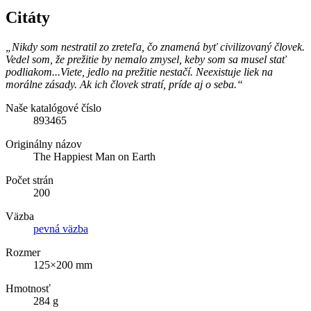
Citáty
„Nikdy som nestratil zo zreteľa, čo znamená byť civilizovaný človek.
Vedel som, že prežitie by nemalo zmysel, keby som sa musel stať
podliakom...Viete, jedlo na prežitie nestačí. Neexistuje liek na
morálne zásady. Ak ich človek stratí, príde aj o seba.“
Naše katalógové číslo
893465
Originálny názov
The Happiest Man on Earth
Počet strán
200
Väzba
pevná väzba
Rozmer
125×200 mm
Hmotnosť
284 g