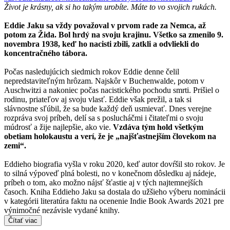
Život je krásny, ak si ho takým urobíte. Máte to vo svojich rukách.
Eddie Jaku sa vždy považoval v prvom rade za Nemca, až
potom za Žida. Bol hrdý na svoju krajinu. Všetko sa zmenilo 9.
novembra 1938, keď ho nacisti zbili, zatkli a odvliekli do
koncentračného tábora.
Počas nasledujúcich siedmich rokov Eddie denne čelil
nepredstaviteľným hrôzam. Najskôr v Buchenwalde, potom v
Auschwitzi a nakoniec počas nacistického pochodu smrti. Prišiel o
rodinu, priateľov aj svoju vlasť. Eddie však prežil, a tak si
slávnostne sľúbil, že sa bude každý deň usmievať. Dnes verejne
rozpráva svoj príbeh, delí sa s poslucháčmi i čitateľmi o svoju
múdrosť a žije najlepšie, ako vie.
Vzdáva tým hold všetkým
obetiam holokaustu a verí, že je „najšťastnejším človekom na
zemi“.
Eddieho biografia vyšla v roku 2020, keď autor dovŕšil sto rokov. Je
to silná výpoveď plná bolesti, no v konečnom dôsledku aj nádeje,
príbeh o tom, ako možno nájsť šťastie aj v tých najtemnejších
časoch. Kniha Eddieho Jaku sa dostala do užšieho výberu nominácii
v kategórii literatúra faktu na ocenenie Indie Book Awards 2021 pre
výnimočné nezávisle vydané knihy.
Čítať viac