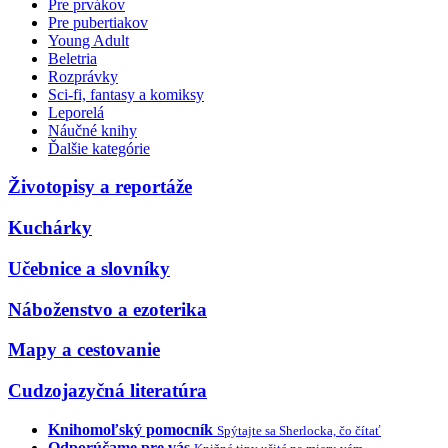
Pre prvákov
Pre pubertiakov
Young Adult
Beletria
Rozprávky
Sci-fi, fantasy a komiksy
Leporelá
Náučné knihy
Ďalšie kategórie
Životopisy a reportáže
Kuchárky
Učebnice a slovníky
Náboženstvo a ezoterika
Mapy a cestovanie
Cudzojazyčná literatúra
Knihomoľský pomocník
Spýtajte sa Sherlocka, čo čítať
Odporúčame pre vás