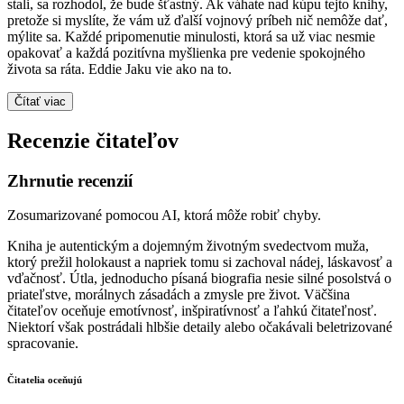
stali, sa rozhodol, že bude šťastný. Ak váhate nad kúpu tejto knihy,
pretože si myslíte, že vám už ďalší vojnový príbeh nič nemôže dať,
mýlite sa. Každé pripomenutie minulosti, ktorá sa už viac nesmie
opakovať a každá pozitívna myšlienka pre vedenie spokojného
života sa ráta. Eddie Jaku vie ako na to.
Čítať viac
Recenzie čitateľov
Zhrnutie recenzií
Zosumarizované pomocou AI, ktorá môže robiť chyby.
Kniha je autentickým a dojemným životným svedectvom muža,
ktorý prežil holokaust a napriek tomu si zachoval nádej, láskavosť a
vďačnosť. Útla, jednoducho písaná biografia nesie silné posolstvá o
priateľstve, morálnych zásadách a zmysle pre život. Väčšina
čitateľov oceňuje emotívnosť, inšpiratívnosť a ľahkú čitateľnosť.
Niektorí však postrádali hlbšie detaily alebo očakávali beletrizované
spracovanie.
Čitatelia oceňujú