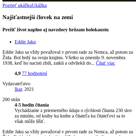
Pozrieť ukážku
Ukážka
Najšťastnejší človek na zemi
Prežiť život naplno aj navzdory hrôzam holokaustu
Eddie Jaku
Eddie Jaku sa vždy považoval v prvom rade za Nemca, až potom za
Žida. Bol hrdý na svoju krajinu. Všetko sa zmenilo 9. novembra
1938, keď ho nacisti zbili, zatkli a odvliekli do...
Čítať viac
4,9
77 hodnotení
Vydavateľstvo
Ikar
, 2021
200 strán
4-5 hodín čítania
Vychádzame z priemerného údaju o rýchlosti čítania 230 slov
za minútu, od knihy ku knihe a čitateľa ku čitateľovi sa to
však môže líšiť.
Eddie Jaku sa vždy považoval v prvom rade za Nemca, až potom za