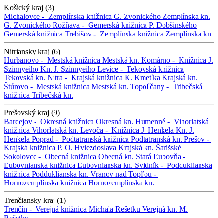
Košický kraj (3)
Michalovce -
Zemplínska knižnica G. Zvonického
Zemplínska kn.
G. Zvonického
Rožňava -
Gemerská knižnica P. Dobšinského
Gemerská knižnica
Trebišov -
Zemplínska knižnica
Zemplínska kn.
Nitriansky kraj (6)
Hurbanovo -
Mestská knižnica
Mestská kn.
Komárno -
Knižnica J.
Szinnyeiho
Kn. J. Szinnyeiho
Levice -
Tekovská knižnica
Tekovská kn.
Nitra -
Krajská knižnica K. Kmeťka
Krajská kn.
Štúrovo -
Mestská knižnica
Mestská kn.
Topoľčany -
Tribečská
knižnica
Tribečská kn.
Prešovský kraj (9)
Bardejov -
Okresná knižnica
Okresná kn.
Humenné -
Vihorlatská
knižnica
Vihorlatská kn.
Levoča -
Knižnica J. Henkela
Kn. J.
Henkela
Poprad -
Podtatranská knižnica
Podtatranská kn.
Prešov -
Krajská knižnica P. O. Hviezdoslava
Krajská kn.
Šarišské
Sokolovce -
Obecná knižnica
Obecná kn.
Stará Ľubovňa -
Ľubovnianska knižnica
Ľubovnianska kn.
Svidník -
Podduklianska
knižnica
Podduklianska kn.
Vranov nad Topľou -
Hornozemplínska knižnica
Hornozemplínska kn.
Trenčiansky kraj (1)
Trenčín -
Verejná knižnica Michala Rešetku
Verejná kn. M.
Rešetku