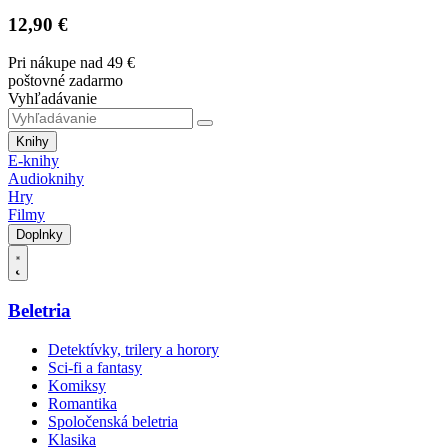
12,90 €
Pri nákupe nad 49 €
poštovné zadarmo
Vyhľadávanie
Knihy
E-knihy
Audioknihy
Hry
Filmy
Doplnky
Beletria
Detektívky, trilery a horory
Sci-fi a fantasy
Komiksy
Romantika
Spoločenská beletria
Klasika