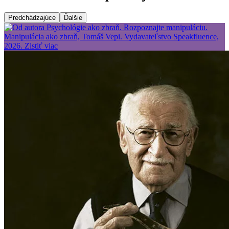
Predchádzajúce
Ďalšie