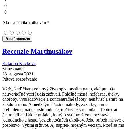
0
0
Ako sa páčila kniha vám?
Pridať recenziu
Recenzie Martinusákov
Katarína Kucková
zamestnanec
23. augusta 2021
Pútavé rozprávanie
Vždy, keď čítam vojnový životopis, myslím na to, aké pre nás
neuveriteľné veci ľudia zažívali. Falošné mená, nešťastie, úteky,
choroby, vyhladzovacie a koncentračné tábory, nenávisť a smrť na
každom rohu. A medzitým šťastné náhody, zázraky, ranné
prebudenie, nádej, oslobodenie, opätovné stretnutia... Tentokrát
čítam príbeh Eddieho Jaku, ktorý o svojom živote rozpráva
jednoducho a jasne, bez zbytočných okolkov. Jeho príbeh má svoje
posolstvo. Vybral si život. Aj napriek hrozným veciam, ktoré sa mu