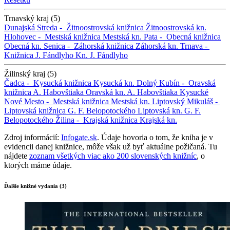
Trnavský kraj (5)
Dunajská Streda -
Žitnoostrovská knižnica
Žitnoostrovská kn.
Hlohovec -
Mestská knižnica
Mestská kn.
Pata -
Obecná knižnica
Obecná kn.
Senica -
Záhorská knižnica
Záhorská kn.
Trnava -
Knižnica J. Fándlyho
Kn. J. Fándlyho
Žilinský kraj (5)
Čadca -
Kysucká knižnica
Kysucká kn.
Dolný Kubín -
Oravská
knižnica A. Habovštiaka
Oravská kn. A. Habovštiaka
Kysucké
Nové Mesto -
Mestská knižnica
Mestská kn.
Liptovský Mikuláš -
Liptovská knižnica G. F. Belopotockého
Liptovská kn. G. F.
Belopotockého
Žilina -
Krajská knižnica
Krajská kn.
Zdroj informácií:
Infogate.sk
. Údaje hovoria o tom, že kniha je v
evidencii danej knižnice, môže však už byť aktuálne požičaná. Tu
nájdete
zoznam všetkých viac ako 200 slovenských knižníc
, o
ktorých máme údaje.
Ďalšie knižné vydania (3)