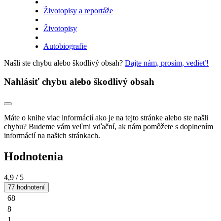
Životopisy a reportáže
Životopisy
Autobiografie
Našli ste chybu alebo škodlivý obsah?
Dajte nám, prosím, vedieť!
Nahlásiť chybu alebo škodlivý obsah
Máte o knihe viac informácií ako je na tejto stránke alebo ste našli
chybu? Budeme vám veľmi vďační, ak nám pomôžete s doplnením
informácií na našich stránkach.
Hodnotenia
4,9
/ 5
77 hodnotení
68
8
1