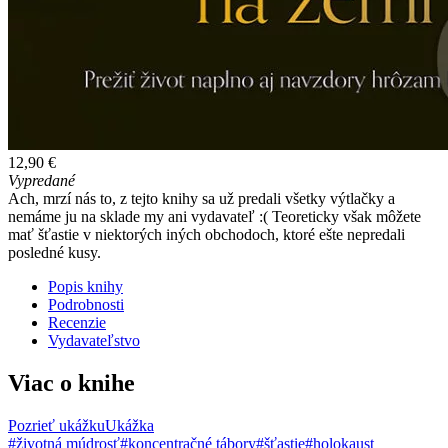
12,90 €
Vypredané
Ach, mrzí nás to, z tejto knihy sa už predali všetky výtlačky a
nemáme ju na sklade my ani vydavateľ :( Teoreticky však môžete
mať šťastie v niektorých iných obchodoch, ktoré ešte nepredali
posledné kusy.
Popis knihy
Podrobnosti
Recenzie
Vydavateľstvo
Viac o knihe
Pozrieť ukážku
Ukážka
#životná múdrosť
#koncentračné tábory
#šťastie
#holokaust