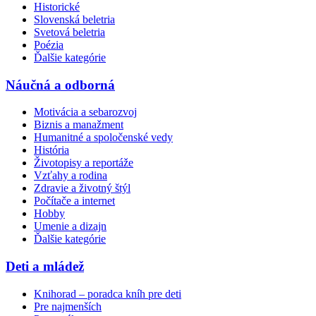
Historické
Slovenská beletria
Svetová beletria
Poézia
Ďalšie kategórie
Náučná a odborná
Motivácia a sebarozvoj
Biznis a manažment
Humanitné a spoločenské vedy
História
Životopisy a reportáže
Vzťahy a rodina
Zdravie a životný štýl
Počítače a internet
Hobby
Umenie a dizajn
Ďalšie kategórie
Deti a mládež
Knihorad – poradca kníh pre deti
Pre najmenších