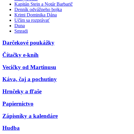
Kapitán Stein a Notár Barbarič
Denník odvážneho bojka
Krimi Dominika Dána
Učím sa rozprávať
Duna
Smradi
Darčekové poukážky
Čítačky e-kníh
Vecičky od Martinusu
Káva, čaj a pochutiny
Hrnčeky a fľaše
Papiernictvo
Zápisníky a kalendáre
Hudba