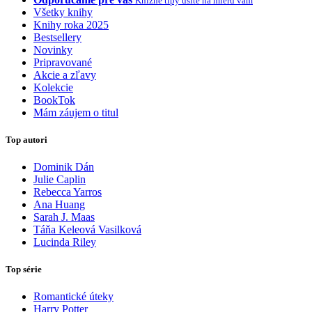
Knižné tipy ušité na mieru vám
Všetky knihy
Knihy roka 2025
Bestsellery
Novinky
Pripravované
Akcie a zľavy
Kolekcie
BookTok
Mám záujem o titul
Top autori
Dominik Dán
Julie Caplin
Rebecca Yarros
Ana Huang
Sarah J. Maas
Táňa Keleová Vasilková
Lucinda Riley
Top série
Romantické úteky
Harry Potter