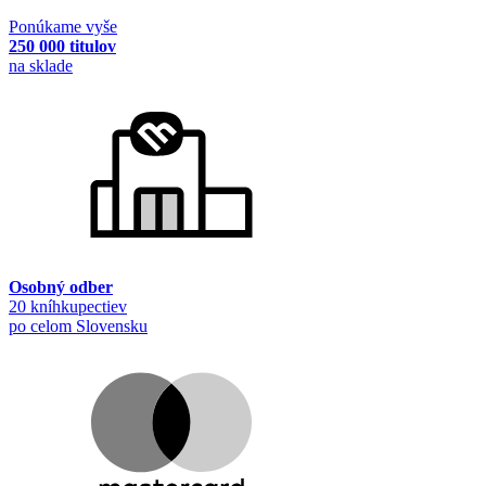
Ponúkame vyše
250 000 titulov
na sklade
Osobný odber
20 kníhkupectiev
po celom Slovensku