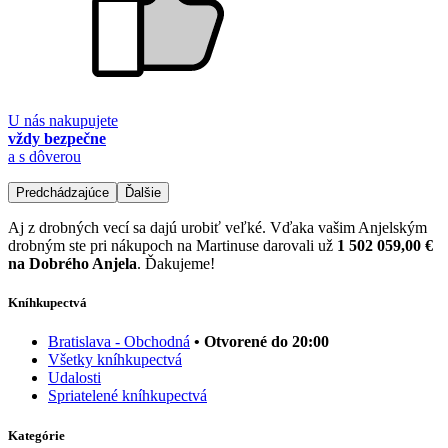
U nás nakupujete
vždy bezpečne
a s dôverou
Predchádzajúce
Ďalšie
Aj z drobných vecí sa dajú urobiť veľké. Vďaka vašim Anjelským
drobným ste pri nákupoch na Martinuse darovali už
1 502 059,00 €
na Dobrého Anjela
. Ďakujeme!
Kníhkupectvá
Bratislava - Obchodná
• Otvorené do 20:00
Všetky kníhkupectvá
Udalosti
Spriatelené kníhkupectvá
Kategórie