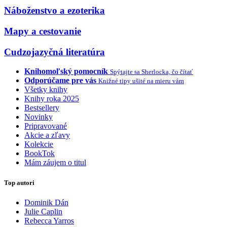
Náboženstvo a ezoterika
Mapy a cestovanie
Cudzojazyčná literatúra
Knihomoľský pomocník
Spýtajte sa Sherlocka, čo čítať
Odporúčame pre vás
Knižné tipy ušité na mieru vám
Všetky knihy
Knihy roka 2025
Bestsellery
Novinky
Pripravované
Akcie a zľavy
Kolekcie
BookTok
Mám záujem o titul
Top autori
Dominik Dán
Julie Caplin
Rebecca Yarros