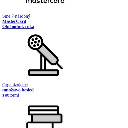
Sme 7-násobný
MasterCard
Obchodník roka
Organizujeme
množstvo besied
s autormi