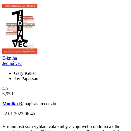
E-kniha
Jediná vec
Gary Keller
Jay Papassan
4,5
6,95 €
Monika B.
napísala recenziu
22.01.2023 06:45
V minulosti som vyhladavala knihy z vojnoveho obdobia a dlho