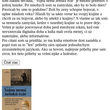
som ziadnu necitala, "Vojna nema zensku tvar" je mnoho pribehov v
jedenj knizke. Pri mnohych som sa zamyslala, ako by to bolo dnes?
Prezivali by sme to podobne? Boli by zeny schopne bojovat, v
uplne mladom veku? Hlasili by sa takto verne ku svojej krajine a
chceli za nu bojovat, alebo by utiekli z krajiny? A vlastne az tak som
sa nemusela zamyslat, kedze v susednej krajine sa to prave deje.
Velmi je tazke porovnavat dobu pred mnohymi rokmi, ked este
neexistovala digitalna doba a ludia mali ovela menej, ci uz
materialne, alebo informativne.
Pro citani som sa pristihla, ze ma kniha emotivne dost zasiahla a
popri tom su to "len" pribehy zien opisane jednoduchym
zrozumitelnym jazykom. Ako sa hovori, najlepsie pribehy pise sam
zivot, len tieto pribehy su velmi trpke a bolestive.
Čítať viac