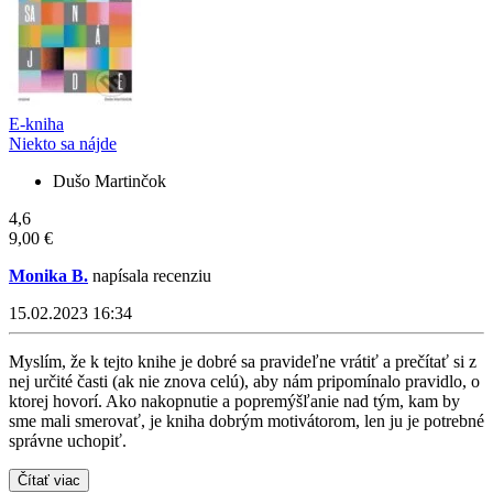
E-kniha
Niekto sa nájde
Dušo Martinčok
4,6
9,00 €
Monika B.
napísala recenziu
15.02.2023 16:34
Myslím, že k tejto knihe je dobré sa pravideľne vrátiť a prečítať si z
nej určité časti (ak nie znova celú), aby nám pripomínalo pravidlo, o
ktorej hovorí. Ako nakopnutie a popremýšľanie nad tým, kam by
sme mali smerovať, je kniha dobrým motivátorom, len ju je potrebné
správne uchopiť.
Čítať viac