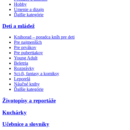
Hobby
Umenie a dizajn
Ďalšie kategórie
Deti a mládež
Knihorad – poradca kníh pre deti
Pre najmenších
Pre prvákov
Pre pubertiakov
Young Adult
Beletria
Rozprávky
Sci-fi, fantasy a komiksy
Leporelá
Náučné knihy
Ďalšie kategórie
Životopisy a reportáže
Kuchárky
Učebnice a slovníky