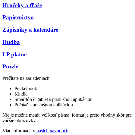
Hrnčeky a fľaše
Papiernictvo
Zápisníky a kalendáre
Hudba
LP platne
Puzzle
Prečítate na zariadeniach:
Pocketbook
Kindle
Smartfón či tablet s príslušnou aplikáciou
Počítač s príslušnou aplikáciou
Nie je možné meniť veľkosť písma, formát je preto vhodný skôr pre
väčšie obrazovky.
Viac informácií v
našich návodoch