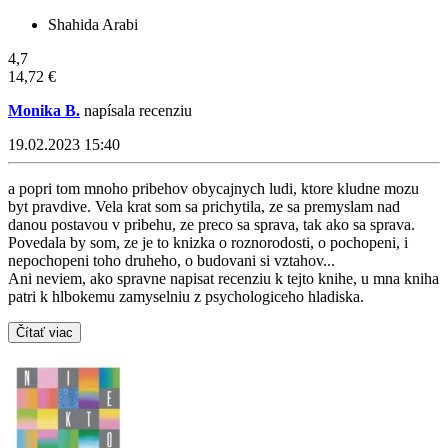
Shahida Arabi
4,7
14,72 €
Monika B.
napísala recenziu
19.02.2023 15:40
a popri tom mnoho pribehov obycajnych ludi, ktore kludne mozu
byt pravdive. Vela krat som sa prichytila, ze sa premyslam nad
danou postavou v pribehu, ze preco sa sprava, tak ako sa sprava.
Povedala by som, ze je to knizka o roznorodosti, o pochopeni, i
nepochopeni toho druheho, o budovani si vztahov...
Ani neviem, ako spravne napisat recenziu k tejto knihe, u mna kniha
patri k hlbokemu zamyselniu z psychologiceho hladiska.
Čítať viac