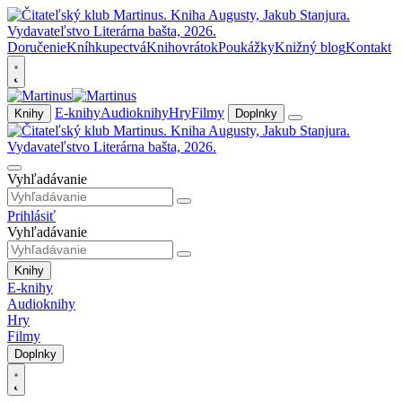
Doručenie
Kníhkupectvá
Knihovrátok
Poukážky
Knižný blog
Kontakt
E-knihy
Audioknihy
Hry
Filmy
Knihy
Doplnky
Vyhľadávanie
Prihlásiť
Vyhľadávanie
Knihy
E-knihy
Audioknihy
Hry
Filmy
Doplnky