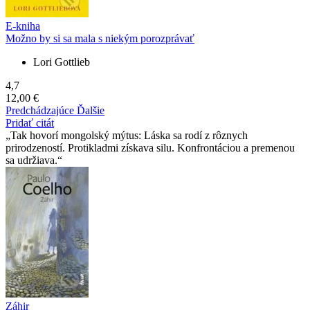
E-kniha
Možno by si sa mala s niekým porozprávať
Lori Gottlieb
4,7
12,00 €
Predchádzajúce
Ďalšie
Pridať citát
Tak hovorí mongolský mýtus: Láska sa rodí z rôznych
prirodzeností. Protikladmi získava silu. Konfrontáciou a premenou
sa udržiava.
Záhir