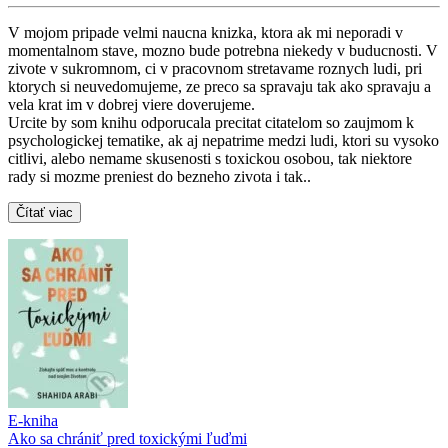
V mojom pripade velmi naucna knizka, ktora ak mi neporadi v
momentalnom stave, mozno bude potrebna niekedy v buducnosti. V
zivote v sukromnom, ci v pracovnom stretavame roznych ludi, pri
ktorych si neuvedomujeme, ze preco sa spravaju tak ako spravaju a
vela krat im v dobrej viere doverujeme.
Urcite by som knihu odporucala precitat citatelom so zaujmom k
psychologickej tematike, ak aj nepatrime medzi ludi, ktori su vysoko
citlivi, alebo nemame skusenosti s toxickou osobou, tak niektore
rady si mozme preniest do bezneho zivota i tak..
Čítať viac
E-kniha
Ako sa chrániť pred toxickými ľuďmi