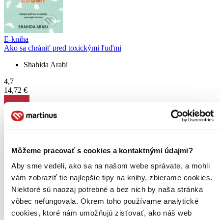
E-kniha
Ako sa chrániť pred toxickými ľuďmi
Shahida Arabi
4,7
14,72 €
Monika B.
prečítala knihu
Môžeme pracovať s cookies a kontaktnými údajmi?
21.11.2024 20:07
Aby sme vedeli, ako sa na našom webe správate, a mohli
vám zobraziť tie najlepšie tipy na knihy, zbierame cookies.
Niektoré sú naozaj potrebné a bez nich by naša stránka
vôbec nefungovala. Okrem toho používame analytické
cookies, ktoré nám umožňujú zisťovať, ako náš web