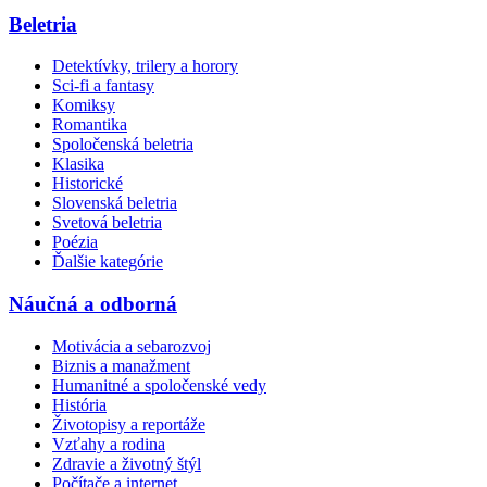
Beletria
Detektívky, trilery a horory
Sci-fi a fantasy
Komiksy
Romantika
Spoločenská beletria
Klasika
Historické
Slovenská beletria
Svetová beletria
Poézia
Ďalšie kategórie
Náučná a odborná
Motivácia a sebarozvoj
Biznis a manažment
Humanitné a spoločenské vedy
História
Životopisy a reportáže
Vzťahy a rodina
Zdravie a životný štýl
Počítače a internet