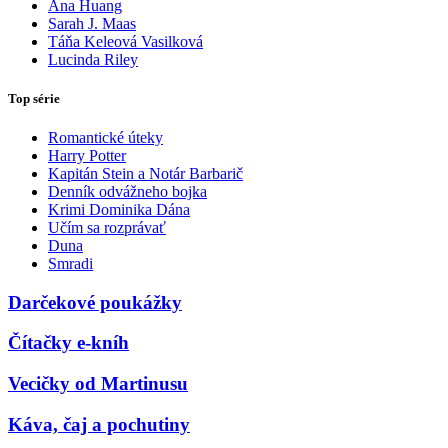
Ana Huang
Sarah J. Maas
Táňa Keleová Vasilková
Lucinda Riley
Top série
Romantické úteky
Harry Potter
Kapitán Stein a Notár Barbarič
Denník odvážneho bojka
Krimi Dominika Dána
Učím sa rozprávať
Duna
Smradi
Darčekové poukážky
Čítačky e-kníh
Vecičky od Martinusu
Káva, čaj a pochutiny