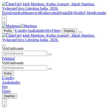
Doručenie
Kníhkupectvá
Knihovrátok
Poukážky
Knižný blog
Kontakt
E-knihy
Audioknihy
Hry
Filmy
Knihy
Doplnky
Vyhľadávanie
Prihlásiť
Vyhľadávanie
Knihy
E-knihy
Audioknihy
Hry
Filmy
Doplnky