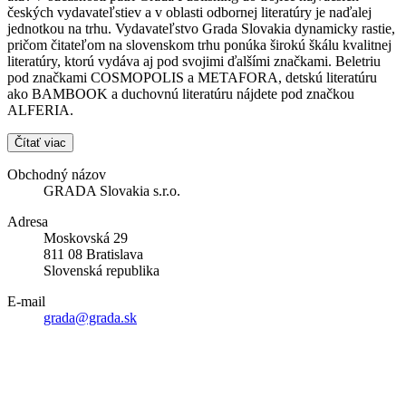
českých vydavateľstiev a v oblasti odbornej literatúry je naďalej
jednotkou na trhu. Vydavateľstvo Grada Slovakia dynamicky rastie,
pričom čitateľom na slovenskom trhu ponúka širokú škálu kvalitnej
literatúry, ktorú vydáva aj pod svojimi ďalšími značkami. Beletriu
pod značkami COSMOPOLIS a METAFORA, detskú literatúru
ako BAMBOOK a duchovnú literatúru nájdete pod značkou
ALFERIA.
Čítať viac
Obchodný názov
GRADA Slovakia s.r.o.
Adresa
Moskovská 29
811 08 Bratislava
Slovenská republika
E-mail
grada@grada.sk