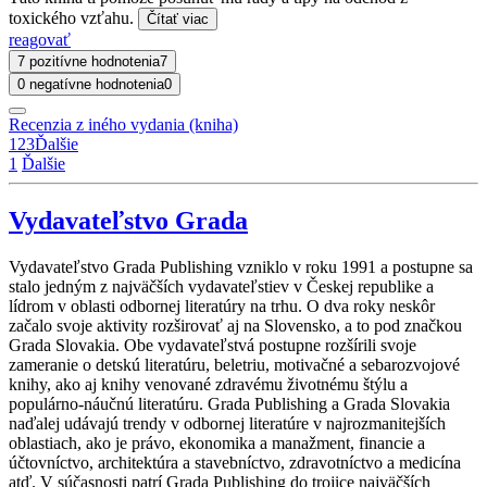
toxického vzťahu.
Čítať viac
reagovať
7 pozitívne hodnotenia
7
0 negatívne hodnotenia
0
Recenzia z iného vydania (kniha)
1
2
3
Ďalšie
1
Ďalšie
Vydavateľstvo Grada
Vydavateľstvo Grada Publishing vzniklo v roku 1991 a postupne sa
stalo jedným z najväčších vydavateľstiev v Českej republike a
lídrom v oblasti odbornej literatúry na trhu. O dva roky neskôr
začalo svoje aktivity rozširovať aj na Slovensko, a to pod značkou
Grada Slovakia. Obe vydavateľstvá postupne rozšírili svoje
zameranie o detskú literatúru, beletriu, motivačné a sebarozvojové
knihy, ako aj knihy venované zdravému životnému štýlu a
populárno-náučnú literatúru. Grada Publishing a Grada Slovakia
naďalej udávajú trendy v odbornej literatúre v najrozmanitejších
oblastiach, ako je právo, ekonomika a manažment, financie a
účtovníctvo, architektúra a stavebníctvo, zdravotníctvo a medicína
atď. V súčasnosti patrí Grada Publishing do trojice najväčších