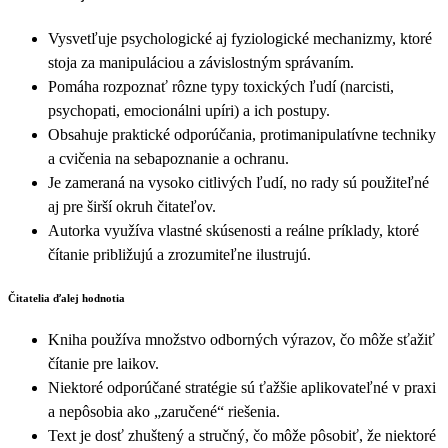
Vysvetľuje psychologické aj fyziologické mechanizmy, ktoré
stoja za manipuláciou a závislostným správaním.
Pomáha rozpoznať rôzne typy toxických ľudí (narcisti,
psychopati, emocionálni upíri) a ich postupy.
Obsahuje praktické odporúčania, protimanipulatívne techniky
a cvičenia na sebapoznanie a ochranu.
Je zameraná na vysoko citlivých ľudí, no rady sú použiteľné
aj pre širší okruh čitateľov.
Autorka využíva vlastné skúsenosti a reálne príklady, ktoré
čítanie približujú a zrozumiteľne ilustrujú.
Čitatelia ďalej hodnotia
Kniha používa množstvo odborných výrazov, čo môže sťažiť
čítanie pre laikov.
Niektoré odporúčané stratégie sú ťažšie aplikovateľné v praxi
a nepôsobia ako „zaručené“ riešenia.
Text je dosť zhuštený a stručný, čo môže pôsobiť, že niektoré