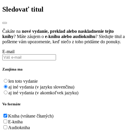
Sledovať titul
Čakáte na
nové vydanie, preklad alebo naskladnenie tejto
knihy
? Máte záujem o
e-knihu alebo audioknihu
? Sledujte titul a
pošleme vám upozornenie, keď niečo z toho pridáme do ponuky.
E-mail
Zaujíma ma
len toto vydanie
aj iné vydania (v jazyku slovenčina)
aj iné vydania (v akomkoľvek jazyku)
Vo formáte
Kniha (vrátane čítaných)
E-kniha
Audiokniha