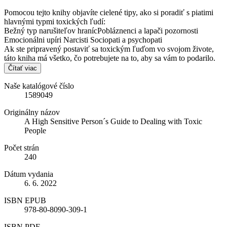
Pomocou tejto knihy objavíte cielené tipy, ako si poradiť s piatimi
hlavnými typmi toxických ľudí:
Bežný typ narušiteľov hranícPobláznenci a lapači pozornosti
Emocionálni upíri Narcisti Sociopati a psychopati
Ak ste pripravený postaviť sa toxickým ľuďom vo svojom živote,
táto kniha má všetko, čo potrebujete na to, aby sa vám to podarilo.
Čítať viac
Naše katalógové číslo
1589049
Originálny názov
A High Sensitive Person´s Guide to Dealing with Toxic
People
Počet strán
240
Dátum vydania
6. 6. 2022
ISBN EPUB
978-80-8090-309-1
ISBN PDF