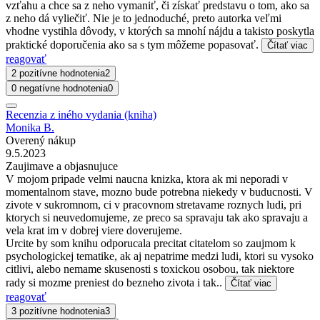
vzťahu a chce sa z neho vymaniť, či získať predstavu o tom, ako sa
z neho dá vyliečiť. Nie je to jednoduché, preto autorka veľmi
vhodne vystihla dôvody, v ktorých sa mnohí nájdu a takisto poskytla
praktické doporučenia ako sa s tym môžeme popasovať.
Čítať viac
reagovať
2 pozitívne hodnotenia
2
0 negatívne hodnotenia
0
Recenzia z iného vydania (kniha)
Monika B.
Overený nákup
9.5.2023
Zaujimave a objasnujuce
V mojom pripade velmi naucna knizka, ktora ak mi neporadi v
momentalnom stave, mozno bude potrebna niekedy v buducnosti. V
zivote v sukromnom, ci v pracovnom stretavame roznych ludi, pri
ktorych si neuvedomujeme, ze preco sa spravaju tak ako spravaju a
vela krat im v dobrej viere doverujeme.
Urcite by som knihu odporucala precitat citatelom so zaujmom k
psychologickej tematike, ak aj nepatrime medzi ludi, ktori su vysoko
citlivi, alebo nemame skusenosti s toxickou osobou, tak niektore
rady si mozme preniest do bezneho zivota i tak..
Čítať viac
reagovať
3 pozitívne hodnotenia
3