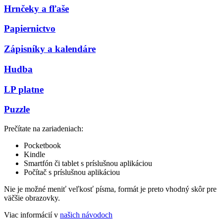
Hrnčeky a fľaše
Papiernictvo
Zápisníky a kalendáre
Hudba
LP platne
Puzzle
Prečítate na zariadeniach:
Pocketbook
Kindle
Smartfón či tablet s príslušnou aplikáciou
Počítač s príslušnou aplikáciou
Nie je možné meniť veľkosť písma, formát je preto vhodný skôr pre
väčšie obrazovky.
Viac informácií v
našich návodoch