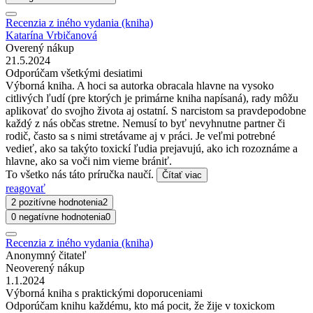
Recenzia z iného vydania (kniha)
Katarína Vrbičanová
Overený nákup
21.5.2024
Odporúčam všetkými desiatimi
Výborná kniha. A hoci sa autorka obracala hlavne na vysoko
citlivých ľudí (pre ktorých je primárne kniha napísaná), rady môžu
aplikovať do svojho života aj ostatní. S narcistom sa pravdepodobne
každý z nás občas stretne. Nemusí to byť nevyhnutne partner či
rodič, často sa s nimi stretávame aj v práci. Je veľmi potrebné
vedieť, ako sa takýto toxickí ľudia prejavujú, ako ich rozoznáme a
hlavne, ako sa voči nim vieme brániť.
To všetko nás táto príručka naučí.
Čítať viac
reagovať
2 pozitívne hodnotenia
2
0 negatívne hodnotenia
0
Recenzia z iného vydania (kniha)
Anonymný čitateľ
Neoverený nákup
1.1.2024
Výborná kniha s praktickými doporuceniami
Odporúčam knihu každému, kto má pocit, že žije v toxickom