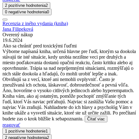
2 pozitívne hodnotenia
2
0 negatívne hodnotenia
0
Recenzia z iného vydania (kniha)
Jana Filipeková
Overený nákup
19.6.2024
Ako sa chrániť pred toxickými ľuďmi
Výborne napísaná kniha, určená hlavne pre ľudí, ktorým sa dookola
stávajú tie isté situácie, kedy urobia nezištne veci pre druhých a
miesto poďakovania dostanú opačnú reakciu, často kritiku alebo aj
opovrhnunie. Trápia sa nad nepríjemnými situáciami, rozmýšľajú o
nich stále dookola a hľadajú, čo mohli urobiť lepšie a inak.
Obviňujú sa z vecí, ktoré ani nemohli ovplyvniť. Často je
zneužívaná ich ochota, láskavosť, dobrosrdečnosť a pevná vôľa.
Áno, hovoríme o vysoko citlivých jedincoch alebo hyperempatoch.
Kniha vám, ako aj ostatným, pomôže pochopiť zmýšľanie tých
ľudí, ktorí Vás naviac priťahujú. Najviac si zaslúžia Vašu pomoc a
najviac Vás zraňujú. Nahliadnete do ich hlavy a psychológ Vám v
knihe ukáže a vysvetlí situácie, ktoré ste už určite zažili. Po prečítaní
budete zas o krok bližšie k sebapoznaniu.
Čítať viac
reagovať
1 pozitívne hodnotenie
1
2 negatívne hodnotenia
2