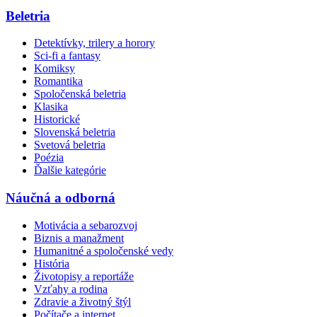
Beletria
Detektívky, trilery a horory
Sci-fi a fantasy
Komiksy
Romantika
Spoločenská beletria
Klasika
Historické
Slovenská beletria
Svetová beletria
Poézia
Ďalšie kategórie
Náučná a odborná
Motivácia a sebarozvoj
Biznis a manažment
Humanitné a spoločenské vedy
História
Životopisy a reportáže
Vzťahy a rodina
Zdravie a životný štýl
Počítače a internet