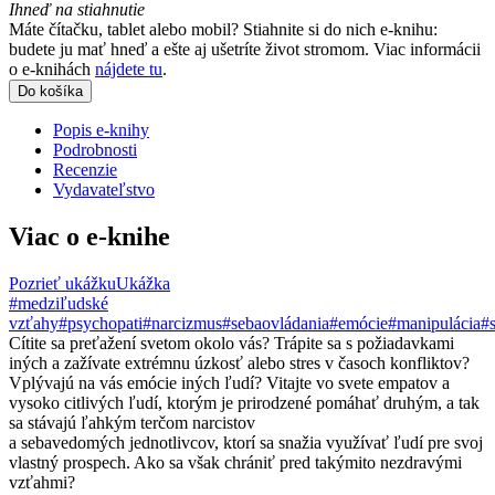
Ihneď na stiahnutie
Máte čítačku, tablet alebo mobil? Stiahnite si do nich e-knihu:
budete ju mať hneď a ešte aj ušetríte život stromom. Viac informácii
o e-knihách
nájdete tu
.
Do košíka
Popis e-knihy
Podrobnosti
Recenzie
Vydavateľstvo
Viac o e-knihe
Pozrieť ukážku
Ukážka
#medziľudské
vzťahy
#psychopati
#narcizmus
#sebaovládania
#emócie
#manipulácia
#
Cítite sa preťažení svetom okolo vás? Trápite sa s požiadavkami
iných a zažívate extrémnu úzkosť alebo stres v časoch konfliktov?
Vplývajú na vás emócie iných ľudí? Vitajte vo svete empatov a
vysoko citlivých ľudí, ktorým je prirodzené pomáhať druhým, a tak
sa stávajú ľahkým terčom narcistov
a sebavedomých jednotlivcov, ktorí sa snažia využívať ľudí pre svoj
vlastný prospech. Ako sa však chrániť pred takýmito nezdravými
vzťahmi?