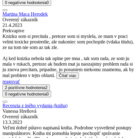
0 negatívne hodnotenia
0
Martina Maca Herodek
Overený zákazník
21.4.2023
Prekvapive
Knizku som si precitala , pretoze som si myslela, ze mam v praci
velmi toxicke prostredie, ale nakoniec som pochopile (vdaka titulu),
ze na tom nie som az tak zle.
Aj ked knizka nebola tak uplne pre mna , tak som rada, ze som ju
mala v rukach, pretoze ak budem mat ja naozajstny problem rada si
ju znova precitam, pripadne, ju posuniem niekomu znamemu, ak by
mal problem v tejto oblasti.
Čítať viac
reagovať
2 pozitívne hodnotenia
2
0 negatívne hodnotenia
0
Recenzia z iného vydania (kniha)
Vanessa Hreňová
Overený zákazník
13.3.2023
Veľmi dobré pútavo napisaná kniha. Podrobne vysvetlené postupy
manipulátorov. Kniha mi pomohla lepsie pochopiť správanie