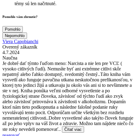
témy sú len načrtnuté.
Pomohlo vám zhrnutie?
Pomohlo
Nepomohlo
Viera Capobianchi
Overený zákazník
4.7.2024
Naučna
Je dobré dať týmto ľuďom meno: Narcista a nie len pre VCĽ (
vysoko citlivých ľudí). Nemusíte byť ani extrémne citlivi skôr
nepatrný alebo ľahko dostupný, svedomitý čestný..Táto kniha vám
vysvetlí ako funguje pavučina utkana neskutočnou prefikanosťou, v
ktorej tyto jedinci žijú a utkavaju ju okolo vás ani si to nevšimnete a
ste v nej. Kniha ponúka veľmi odborné vysvetlenie a po
fyziologickej strane človeka, závislosť od týchto ľudí ako zvyk
alebo závislosť prirovnáva k závistlosti v alkoholizmu. Dopamín
ktorí nám tieto podkopnutia a následne falošné podanie ruky
vyvolávajú tento pocit. Odporúčam určite všetkým bez rozdielu
nemeratelenej citlivosti..Dobre vysvetlené ako takýto človek funguje
až po jeho vplyv na váš život a zdravie. Možno tam nájdete niečo čo
ste roky nevedeli pomenovať..
Čítať viac
reagovať