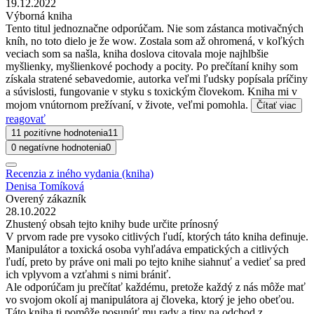
19.12.2022
Výborná kniha
Tento titul jednoznačne odporúčam. Nie som zástanca motivačných
kníh, no toto dielo je že wow. Zostala som až ohromená, v koľkých
veciach som sa našla, kniha doslova citovala moje najhlbšie
myšlienky, myšlienkové pochody a pocity. Po prečítaní knihy som
získala stratené sebavedomie, autorka veľmi ľudsky popísala príčiny
a súvislosti, fungovanie v styku s toxickým človekom. Kniha mi v
mojom vnútornom prežívaní, v živote, veľmi pomohla.
Čítať viac
reagovať
11 pozitívne hodnotenia
11
0 negatívne hodnotenia
0
Recenzia z iného vydania (kniha)
Denisa Tomíková
Overený zákazník
28.10.2022
Zhustený obsah tejto knihy bude určite prínosný
V prvom rade pre vysoko citlivých ľudí, ktorých táto kniha definuje.
Manipulátor a toxická osoba vyhľadáva empatických a citlivých
ľudí, preto by práve oni mali po tejto knihe siahnuť a vedieť sa pred
ich vplyvom a vzťahmi s nimi brániť.
Ale odporúčam ju prečítať každému, pretože každý z nás môže mať
vo svojom okolí aj manipulátora aj človeka, ktorý je jeho obeťou.
Táto kniha ti pomôže posunúť mu rady a tipy na odchod z