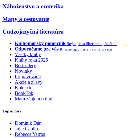
Náboženstvo a ezoterika
Mapy a cestovanie
Cudzojazyčná literatúra
Knihomoľský pomocník
Spýtajte sa Sherlocka, čo čítať
Odporúčame pre vás
Knižné tipy ušité na mieru vám
Všetky knihy
Knihy roka 2025
Bestsellery
Novinky
Pripravované
Akcie a zľavy
Kolekcie
BookTok
Mám záujem o titul
Top autori
Dominik Dán
Julie Caplin
Rebecca Yarros