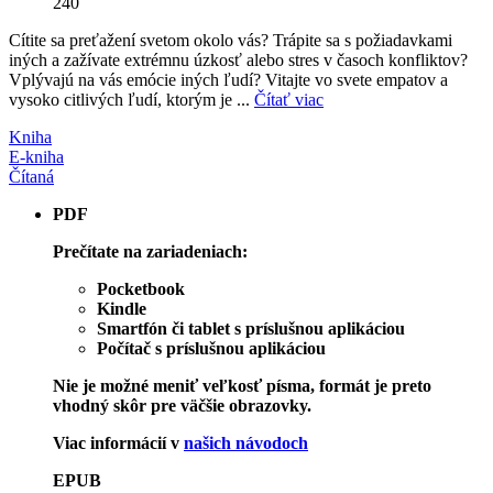
240
Cítite sa preťažení svetom okolo vás? Trápite sa s požiadavkami
iných a zažívate extrémnu úzkosť alebo stres v časoch konfliktov?
Vplývajú na vás emócie iných ľudí? Vitajte vo svete empatov a
vysoko citlivých ľudí, ktorým je ...
Čítať viac
Kniha
E-kniha
Čítaná
PDF
Prečítate na zariadeniach:
Pocketbook
Kindle
Smartfón či tablet s príslušnou aplikáciou
Počítač s príslušnou aplikáciou
Nie je možné meniť veľkosť písma, formát je preto
vhodný skôr pre väčšie obrazovky.
Viac informácií v
našich návodoch
EPUB