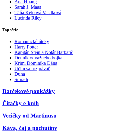
Ana Huang
Sarah J. Maas
Táňa Keleová Vasilková
Lucinda Riley
Top série
Romantické úteky
Harry Potter
Kapitán Stein a Notár Barbarič
Denník odvážneho bojka
Krimi Dominika Dána
Učím sa rozprávať
Duna
Smradi
Darčekové poukážky
Čítačky e-kníh
Vecičky od Martinusu
Káva, čaj a pochutiny