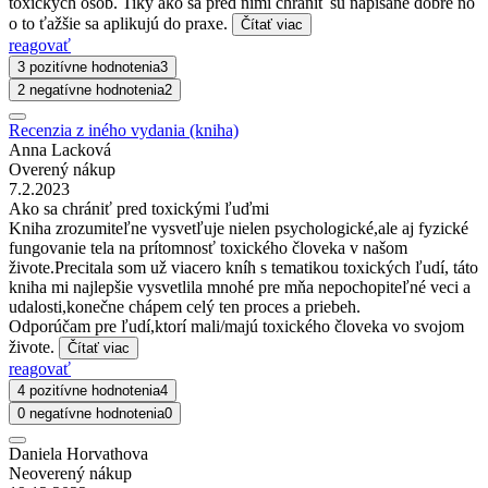
toxických osôb. Tiky ako sa pred nimi chrániť sú napísané dobre no
o to ťažšie sa aplikujú do praxe.
Čítať viac
reagovať
3 pozitívne hodnotenia
3
2 negatívne hodnotenia
2
Recenzia z iného vydania (kniha)
Anna Lacková
Overený nákup
7.2.2023
Ako sa chrániť pred toxickými ľuďmi
Kniha zrozumiteľne vysvetľuje nielen psychologické,ale aj fyzické
fungovanie tela na prítomnosť toxického človeka v našom
živote.Precitala som už viacero kníh s tematikou toxických ľudí, táto
kniha mi najlepšie vysvetlila mnohé pre mňa nepochopiteľné veci a
udalosti,konečne chápem celý ten proces a priebeh.
Odporúčam pre ľudí,ktorí mali/majú toxického človeka vo svojom
živote.
Čítať viac
reagovať
4 pozitívne hodnotenia
4
0 negatívne hodnotenia
0
Daniela Horvathova
Neoverený nákup