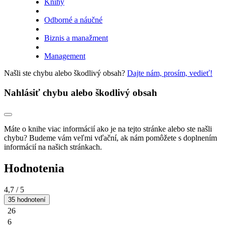
Knihy
Odborné a náučné
Biznis a manažment
Management
Našli ste chybu alebo škodlivý obsah?
Dajte nám, prosím, vedieť!
Nahlásiť chybu alebo škodlivý obsah
Máte o knihe viac informácií ako je na tejto stránke alebo ste našli
chybu? Budeme vám veľmi vďační, ak nám pomôžete s doplnením
informácií na našich stránkach.
Hodnotenia
4,7
/ 5
35 hodnotení
26
6