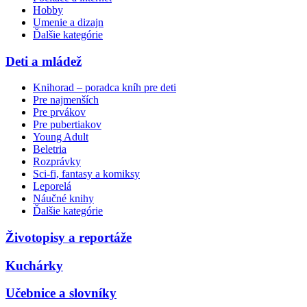
Hobby
Umenie a dizajn
Ďalšie kategórie
Deti a mládež
Knihorad – poradca kníh pre deti
Pre najmenších
Pre prvákov
Pre pubertiakov
Young Adult
Beletria
Rozprávky
Sci-fi, fantasy a komiksy
Leporelá
Náučné knihy
Ďalšie kategórie
Životopisy a reportáže
Kuchárky
Učebnice a slovníky