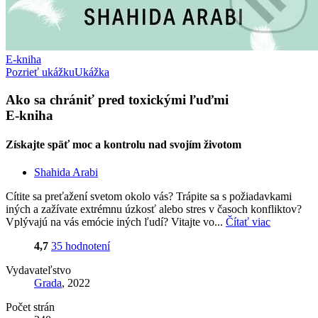
E-kniha
Pozrieť ukážku
Ukážka
Ako sa chrániť pred toxickými ľuďmi
E-kniha
Získajte späť moc a kontrolu nad svojím životom
Shahida Arabi
Cítite sa preťažení svetom okolo vás? Trápite sa s požiadavkami
iných a zažívate extrémnu úzkosť alebo stres v časoch konfliktov?
Vplývajú na vás emócie iných ľudí? Vitajte vo...
Čítať viac
4,7
35 hodnotení
Vydavateľstvo
Grada
, 2022
Počet strán