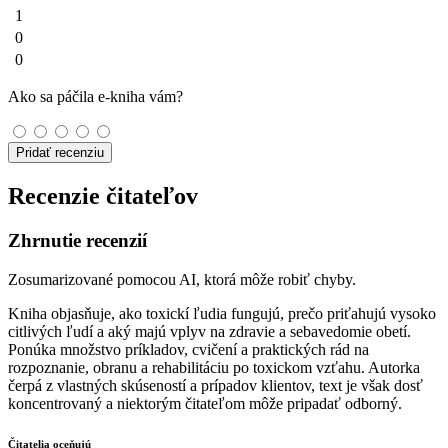
1
0
0
Ako sa páčila e-kniha vám?
Pridať recenziu
Recenzie čitateľov
Zhrnutie recenzií
Zosumarizované pomocou AI, ktorá môže robiť chyby.
Kniha objasňuje, ako toxickí ľudia fungujú, prečo priťahujú vysoko
citlivých ľudí a aký majú vplyv na zdravie a sebavedomie obetí.
Ponúka množstvo príkladov, cvičení a praktických rád na
rozpoznanie, obranu a rehabilitáciu po toxickom vzťahu. Autorka
čerpá z vlastných skúseností a prípadov klientov, text je však dosť
koncentrovaný a niektorým čitateľom môže pripadať odborný.
Čitatelia oceňujú