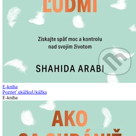
E-kniha
Pozrieť ukážku
Ukážka
E-kniha