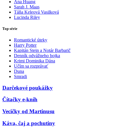
Ana Huang
Sarah J. Maas
Táňa Keleová Vasilková
Lucinda Riley
Top série
Romantické úteky
Harry Potter
Kapitán Stein a Notár Barbarič
Denník odvážneho bojka
Krimi Dominika Dána
Učím sa rozprávať
Duna
Smradi
Darčekové poukážky
Čítačky e-kníh
Vecičky od Martinusu
Káva, čaj a pochutiny