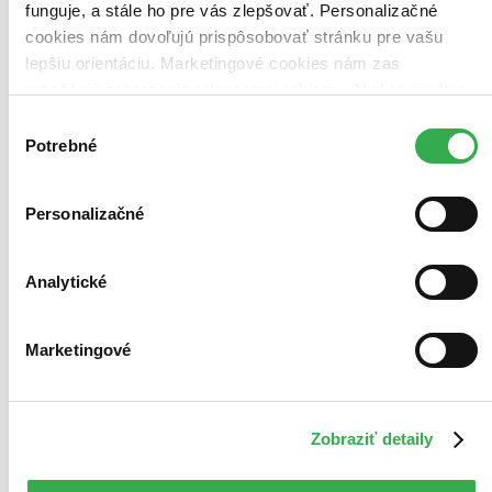
funguje, a stále ho pre vás zlepšovať. Personalizačné
cookies nám dovoľujú prispôsobovať stránku pre vašu
lepšiu orientáciu. Marketingové cookies nám zas
umožňujú zobrazenie relevantnej reklamy. Niektoré údaje
zdieľame aj s tretími stranami. Veľmi by nám pomohlo,
Výber
keby sme mohli používať všetky tieto cookies. Ďakujeme!
Potrebné
súhlasu
Personalizačné
Analytické
Marketingové
Zobraziť detaily