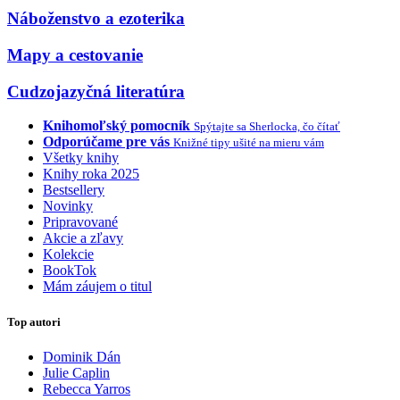
Náboženstvo a ezoterika
Mapy a cestovanie
Cudzojazyčná literatúra
Knihomoľský pomocník
Spýtajte sa Sherlocka, čo čítať
Odporúčame pre vás
Knižné tipy ušité na mieru vám
Všetky knihy
Knihy roka 2025
Bestsellery
Novinky
Pripravované
Akcie a zľavy
Kolekcie
BookTok
Mám záujem o titul
Top autori
Dominik Dán
Julie Caplin
Rebecca Yarros