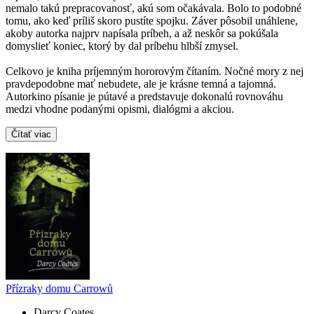
nemalo takú prepracovanosť, akú som očakávala. Bolo to podobné
tomu, ako keď príliš skoro pustíte spojku. Záver pôsobil unáhlene,
akoby autorka najprv napísala príbeh, a až neskôr sa pokúšala
domyslieť koniec, ktorý by dal príbehu hlbší zmysel.
Celkovo je kniha príjemným hororovým čítaním. Nočné mory z nej
pravdepodobne mať nebudete, ale je krásne temná a tajomná.
Autorkino písanie je pútavé a predstavuje dokonalú rovnováhu
medzi vhodne podanými opismi, dialógmi a akciou.
Čítať viac
Přízraky domu Carrowů
Darcy Coates