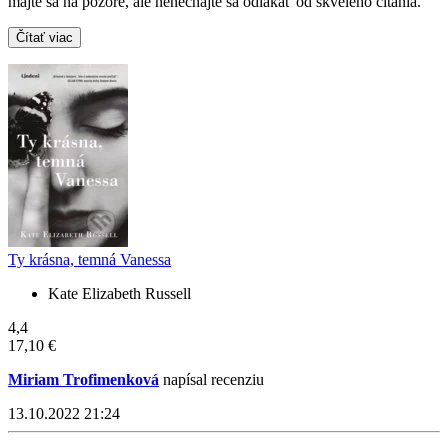
majte sa na pozore, ale nenechajte sa odlákať od skvelého čítania.
Čítať viac
Ty krásna, temná Vanessa
Kate Elizabeth Russell
4,4
17,10 €
Miriam Trofimenková
napísal recenziu
13.10.2022 21:24