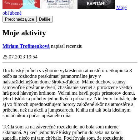
Moje
obľúbené
Predchádzajúce
Ďalšie
Moje aktivity
Miriam Trofimenková
napísal recenziu
25.07.2023 19:54
Ducharský príbeh s výborne vykreslenou atmosférou. Skupinka 8
osôb sa rozhodne preskúmať paranormálne javy v
najstrašidelnejšom dome široko-ďaleko. Máme duchov, seansy,
samovoľné otváranie dverí, zhasínanie svetiel a prirodzene všetko
hrá proti hlavným hrdinom. Veľmi ma bavil popis priestorov domu,
jeho histórie a príbehy jednotlivých prízrakov. Nie len v knihách, ale
aj vo filmoch uprednostňujem horory založené skôr na atmosfére a
príbehu, než na akcii a jumpscaroch. Kniha mi tak bola ideálnym
spoločníkom počas upršaného dňa.
Tešila som sa na záverečné rozuzlenie, no bola som mierne
sklamaná. Aj keď jednotlivé kúsky príbehu do seba na konci
zapadli, niečo mi tam chýbalo. Pociťovala som, že rozuzlenie