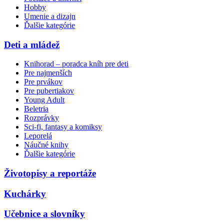
Hobby
Umenie a dizajn
Ďalšie kategórie
Deti a mládež
Knihorad – poradca kníh pre deti
Pre najmenších
Pre prvákov
Pre pubertiakov
Young Adult
Beletria
Rozprávky
Sci-fi, fantasy a komiksy
Leporelá
Náučné knihy
Ďalšie kategórie
Životopisy a reportáže
Kuchárky
Učebnice a slovníky