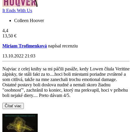
It Ends With Us
Colleen Hoover
4,4
13,50 €
Miriam Trofimenková
napísal recenziu
13.10.2022 21:03
Najviac z celej knihy sa mi páčili pasáže, kedy Lowen čítala Veritine
zápisky, tie stáli fakt za to....hoci boli miestami poriadne zvrátené a
som citlivá, takže na mne zanechali trochu emotional damage.
Ostatné postavy boli doslova nudné a nemali skoro žiadnu
"osobnosť", zachránil to koniec, ktorý ma prekvapil, hoci v príbehu
boli nejaké diery.... Preto dávam 4/5.
Čítať viac