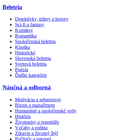
Beletria
Detektívky, trilery a horory
Sci-fi a fantasy
Komiksy
Romantika
Spoločenská beletria
Klasika
Historické
Slovenská beletria
Svetová beletria
Poézia
Ďalšie kategórie
Náučná a odborná
Motivácia a sebarozvoj
Biznis a manažment
Humanitné a spoločenské vedy
História
Životopisy a reportáže
Vzťahy a rodina
Zdravie a životný štýl
Počítače a internet