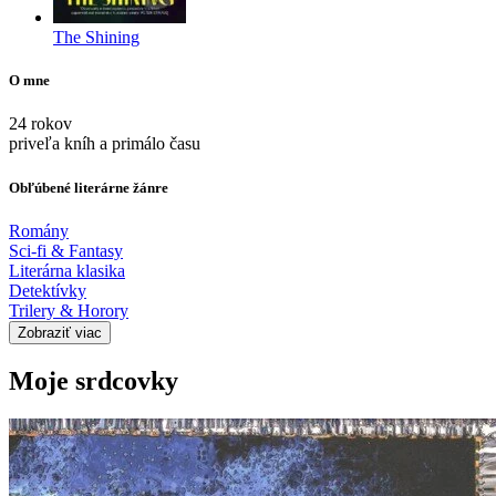
The Shining
O mne
24 rokov
priveľa kníh a primálo času
Obľúbené literárne žánre
Romány
Sci-fi & Fantasy
Literárna klasika
Detektívky
Trilery & Horory
Zobraziť viac
Moje srdcovky