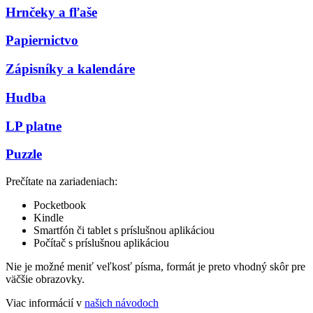
Hrnčeky a fľaše
Papiernictvo
Zápisníky a kalendáre
Hudba
LP platne
Puzzle
Prečítate na zariadeniach:
Pocketbook
Kindle
Smartfón či tablet s príslušnou aplikáciou
Počítač s príslušnou aplikáciou
Nie je možné meniť veľkosť písma, formát je preto vhodný skôr pre
väčšie obrazovky.
Viac informácií v
našich návodoch