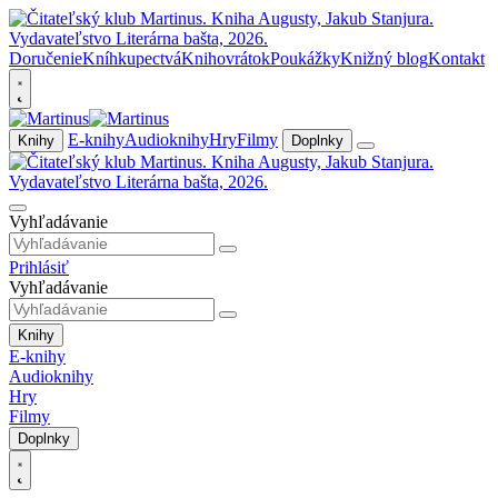
Doručenie
Kníhkupectvá
Knihovrátok
Poukážky
Knižný blog
Kontakt
E-knihy
Audioknihy
Hry
Filmy
Knihy
Doplnky
Vyhľadávanie
Prihlásiť
Vyhľadávanie
Knihy
E-knihy
Audioknihy
Hry
Filmy
Doplnky