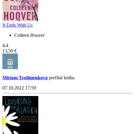
It Ends With Us
Colleen Hoover
4,4
13,50 €
Miriam Trofimenková
prečítal knihu
07.10.2022 17:59