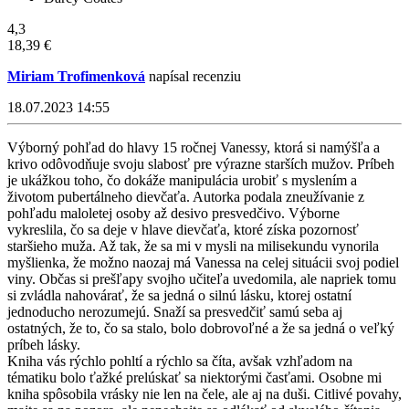
4,3
18,39 €
Miriam Trofimenková
napísal recenziu
18.07.2023 14:55
Výborný pohľad do hlavy 15 ročnej Vanessy, ktorá si namýšľa a
krivo odôvodňuje svoju slabosť pre výrazne starších mužov. Príbeh
je ukážkou toho, čo dokáže manipulácia urobiť s myslením a
životom pubertálneho dievčaťa. Autorka podala zneužívanie z
pohľadu maloletej osoby až desivo presvedčivo. Výborne
vykreslila, čo sa deje v hlave dievčaťa, ktoré získa pozornosť
staršieho muža. Až tak, že sa mi v mysli na milisekundu vynorila
myšlienka, že možno naozaj má Vanessa na celej situácii svoj podiel
viny. Občas si prešľapy svojho učiteľa uvedomila, ale napriek tomu
si zvládla nahovárať, že sa jedná o silnú lásku, ktorej ostatní
jednoducho nerozumejú. Snaží sa presvedčiť samú seba aj
ostatných, že to, čo sa stalo, bolo dobrovoľné a že sa jedná o veľký
príbeh lásky.
Kniha vás rýchlo pohltí a rýchlo sa číta, avšak vzhľadom na
tématiku bolo ťažké prelúskať sa niektorými časťami. Osobne mi
kniha spôsobila vrásky nie len na čele, ale aj na duši. Citlivé povahy,