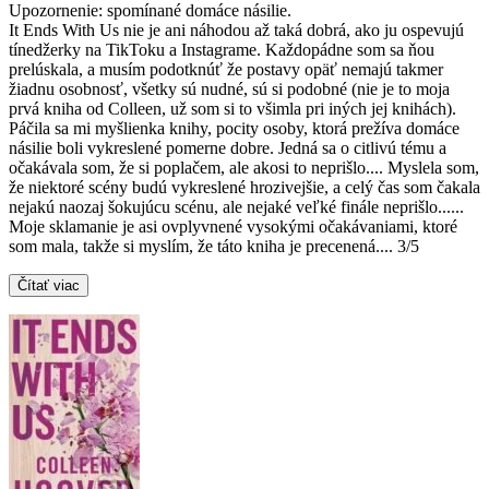
Upozornenie: spomínané domáce násilie.
It Ends With Us nie je ani náhodou až taká dobrá, ako ju ospevujú
tínedžerky na TikToku a Instagrame. Každopádne som sa ňou
prelúskala, a musím podotknúť že postavy opäť nemajú takmer
žiadnu osobnosť, všetky sú nudné, sú si podobné (nie je to moja
prvá kniha od Colleen, už som si to všimla pri iných jej knihách).
Páčila sa mi myšlienka knihy, pocity osoby, ktorá prežíva domáce
násilie boli vykreslené pomerne dobre. Jedná sa o citlivú tému a
očakávala som, že si poplačem, ale akosi to neprišlo.... Myslela som,
že niektoré scény budú vykreslené hrozivejšie, a celý čas som čakala
nejakú naozaj šokujúcu scénu, ale nejaké veľké finále neprišlo......
Moje sklamanie je asi ovplyvnené vysokými očakávaniami, ktoré
som mala, takže si myslím, že táto kniha je precenená.... 3/5
Čítať viac