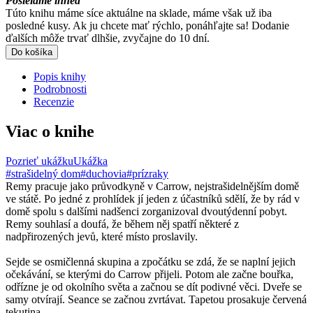
Posielame ihneď
Túto knihu máme síce aktuálne na sklade, máme však už iba
posledné kusy. Ak ju chcete mať rýchlo, ponáhľajte sa! Dodanie
ďalších môže trvať dlhšie, zvyčajne do 10 dní.
Do košíka
Popis knihy
Podrobnosti
Recenzie
Viac o knihe
Pozrieť ukážku
Ukážka
#strašidelný dom
#duchovia
#prízraky
Remy pracuje jako průvodkyně v Carrow, nejstrašidelnějším domě
ve státě. Po jedné z prohlídek jí jeden z účastníků sdělí, že by rád v
domě spolu s dalšími nadšenci zorganizoval dvoutýdenní pobyt.
Remy souhlasí a doufá, že během něj spatří některé z
nadpřirozených jevů, které místo proslavily.
Sejde se osmičlenná skupina a zpočátku se zdá, že se naplní jejich
očekávání, se kterými do Carrow přijeli. Potom ale začne bouřka,
odřízne je od okolního světa a začnou se dít podivné věci. Dveře se
samy otvírají. Seance se začnou zvrtávat. Tapetou prosakuje červená
tekutina.