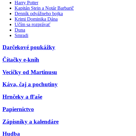
Harry Potter
Kapitán Stein a Notár Barbarič
Denník odvážneho bojka
Krimi Dominika Dána
Učím sa rozprávať
Duna
Smradi
Darčekové poukážky
Čítačky e-kníh
Vecičky od Martinusu
Káva, čaj a pochutiny
Hrnčeky a fľaše
Papiernictvo
Zápisníky a kalendáre
Hudba