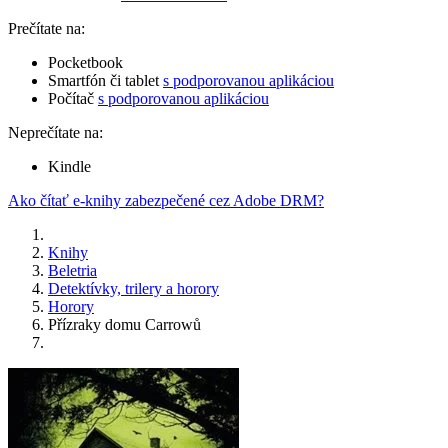
Prečítate na:
Pocketbook
Smartfón či tablet
s podporovanou aplikáciou
Počítač
s podporovanou aplikáciou
Neprečítate na:
Kindle
Ako čítať e-knihy zabezpečené cez Adobe DRM?
Knihy
Beletria
Detektívky, trilery a horory
Horory
Přízraky domu Carrowů