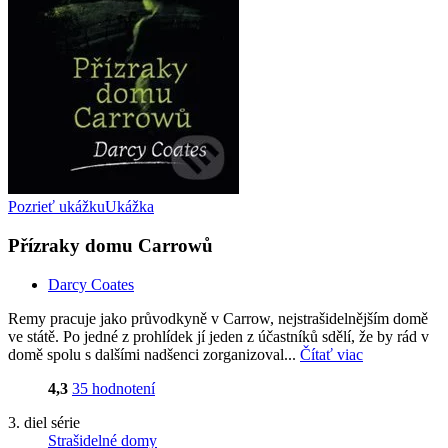
Pozrieť ukážku
Ukážka
Přízraky domu Carrowů
Darcy Coates
Remy pracuje jako průvodkyně v Carrow, nejstrašidelnějším domě
ve státě. Po jedné z prohlídek jí jeden z účastníků sdělí, že by rád v
domě spolu s dalšími nadšenci zorganizoval...
Čítať viac
4,3
35 hodnotení
3. diel série
Strašidelné domy