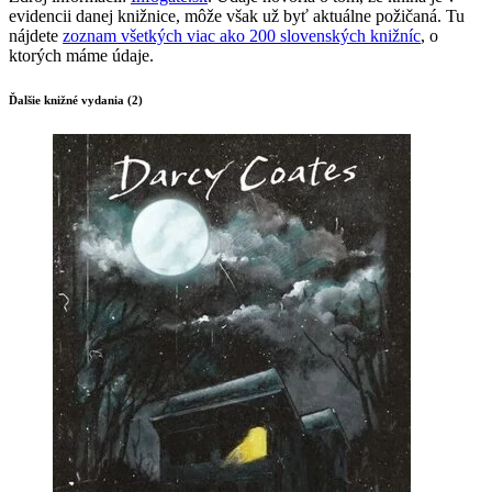
evidencii danej knižnice, môže však už byť aktuálne požičaná. Tu
nájdete
zoznam všetkých viac ako 200 slovenských knižníc
, o
ktorých máme údaje.
Ďalšie knižné vydania (2)