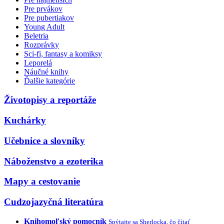
Pre prvákov
Pre pubertiakov
Young Adult
Beletria
Rozprávky
Sci-fi, fantasy a komiksy
Leporelá
Náučné knihy
Ďalšie kategórie
Životopisy a reportáže
Kuchárky
Učebnice a slovníky
Náboženstvo a ezoterika
Mapy a cestovanie
Cudzojazyčná literatúra
Knihomoľský pomocník
Spýtajte sa Sherlocka, čo čítať