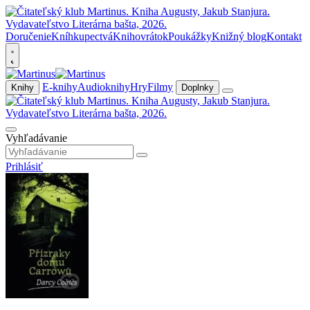
Doručenie
Kníhkupectvá
Knihovrátok
Poukážky
Knižný blog
Kontakt
E-knihy
Audioknihy
Hry
Filmy
Knihy
Doplnky
Vyhľadávanie
Prihlásiť