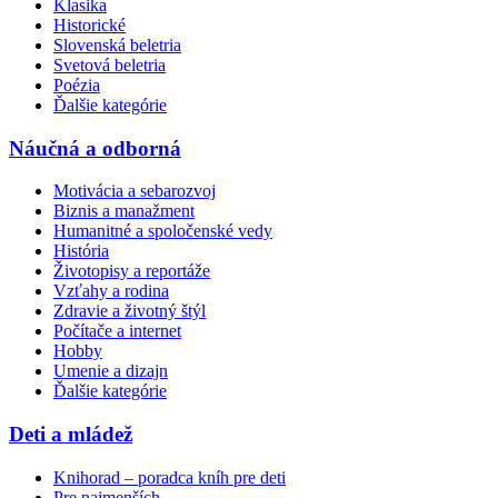
Klasika
Historické
Slovenská beletria
Svetová beletria
Poézia
Ďalšie kategórie
Náučná a odborná
Motivácia a sebarozvoj
Biznis a manažment
Humanitné a spoločenské vedy
História
Životopisy a reportáže
Vzťahy a rodina
Zdravie a životný štýl
Počítače a internet
Hobby
Umenie a dizajn
Ďalšie kategórie
Deti a mládež
Knihorad – poradca kníh pre deti
Pre najmenších