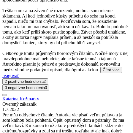
Tešila som sa na záverečné rozuzlenie, no bola som mierne
sklamaná. Aj keď jednotlivé kúsky príbehu do seba na konci
zapadli, niečo mi tam chýbalo. Pociťovala som, že rozuzlenie
nemalo takú prepracovanosť, akú som očakávala. Bolo to podobné
tomu, ako keď príliš skoro pustíte spojku. Záver pôsobil unáhlene,
akoby autorka najprv napísala príbeh, a až neskôr sa pokúšala
domyslieť koniec, ktorý by dal príbehu hlbší zmysel.
Celkovo je kniha príjemným hororovým čítaním. Nočné mory z nej
pravdepodobne mať nebudete, ale je krásne temná a tajomná.
Autorkino písanie je pútavé a predstavuje dokonalú rovnováhu
medzi vhodne podanými opismi, dialógmi a akciou.
Čítať viac
reagovať
2 pozitívne hodnotenia
2
0 negatívne hodnotenia
0
Katarína Kežmarky
Overený zákazník
1.7.2022
Pre mňa oddychové čítanie. Autorka vie písať veľmi pútavo a ja
som knihou bola pohltená. Opäť opustený dom a prizraky, čo ma
veľmi baví. Ku koncu to už ako v predošlých knihách skĺzne do
extrému/rozprávky a zdal sa mi trošku rozťahaný ale inak dobré