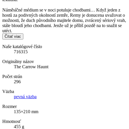
Náměsíčné médium se v noci potuluje chodbami… Když jeden z
hostů za podivných okolností zemře, Remy je donucena uvažovat o
možnosti, že duch původního majitele domu, zvrácený sériový vrah,
stále bloudí jeho chodbami. Jenže už je příliš pozdě na to snažit se
utéct.
Čítať viac
Naše katalógové číslo
716315
Originálny názov
The Carrow Haunt
Počet strán
296
Väzba
pevná väzba
Rozmer
135×210 mm
Hmotnosť
455 g