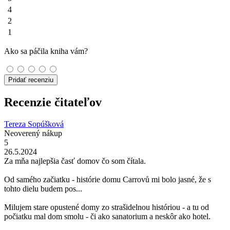
4
2
1
Ako sa páčila kniha vám?
Pridať recenziu
Recenzie čitateľov
Tereza Sopúšková
Neoverený nákup
5
26.5.2024
Za mňa najlepšia časť domov čo som čítala.
Od samého začiatku - histórie domu Carrovů mi bolo jasné, že s
tohto dielu budem pos...
Milujem stare opustené domy zo strašidelnou históriou - a tu od
počiatku mal dom smolu - či ako sanatorium a neskôr ako hotel.