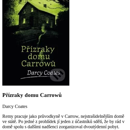
Přízraky domu Carrowů
Darcy Coates
Remy pracuje jako průvodkyně v Carrow, nejstrašidelnějším domě
ve státě. Po jedné z prohlídek jí jeden z účastníků sdělí, že by rád v
domě spolu s dalšími nadšenci zorganizoval dvoutýdenní pobyt.