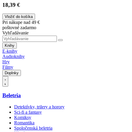
18,39 €
Vložiť do košíka
Pri nákupe nad 49 €
poštovné zadarmo
Vyhľadávanie
Knihy
E-knihy
Audioknihy
Hry
Filmy
Doplnky
Beletria
Detektívky, trilery a horory
Sci-fi a fantasy
Komiksy
Romantika
Spoločenská beletria