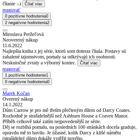
čítanie :-)
Čítať viac
reagovať
0 pozitívne hodnotenia
0
2 negatívne hodnotenia
2
Miroslava Peržeľová
Neoverený nákup
11.6.2022
Najlepšia kniha z jej série, ktorú som doteraz čítala. Postavy sú
zahalené tajomstvom, pomaly sa odkrývajú ich osobnosti.
Neskutočné zvraty a výborný koniec.
Čítať viac
reagovať
1 pozitívne hodnotenie
1
0 negatívne hodnotenia
0
Marek Kočan
Overený nákup
14.1.2022
Dům Carrow je pro mě třetím přečteným dílem od Darcy Coates.
Rozhodně je strašidelnější než Ashburn House a Craven Manor.
Příběh celkově také zatím nejpovedenější ze série.
Děj se rozbíhá pomalu, na posledních 100 stránkách docela graduje,
opravdu mě to bavilo. Je úžasné, kolik Darcy z klišé námětu
(strašidelný dům) dokáže vytěžit nového.