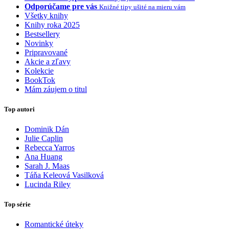
Odporúčame pre vás
Knižné tipy ušité na mieru vám
Všetky knihy
Knihy roka 2025
Bestsellery
Novinky
Pripravované
Akcie a zľavy
Kolekcie
BookTok
Mám záujem o titul
Top autori
Dominik Dán
Julie Caplin
Rebecca Yarros
Ana Huang
Sarah J. Maas
Táňa Keleová Vasilková
Lucinda Riley
Top série
Romantické úteky