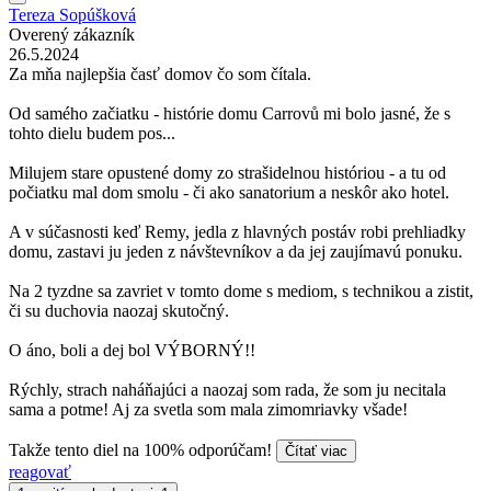
Tereza Sopúšková
Overený zákazník
26.5.2024
Za mňa najlepšia časť domov čo som čítala.
Od samého začiatku - histórie domu Carrovů mi bolo jasné, že s
tohto dielu budem pos...
Milujem stare opustené domy zo strašidelnou históriou - a tu od
počiatku mal dom smolu - či ako sanatorium a neskôr ako hotel.
A v súčasnosti keď Remy, jedla z hlavných postáv robi prehliadky
domu, zastavi ju jeden z návštevníkov a da jej zaujímavú ponuku.
Na 2 tyzdne sa zavriet v tomto dome s mediom, s technikou a zistit,
či su duchovia naozaj skutočný.
O áno, boli a dej bol VÝBORNÝ!!
Rýchly, strach naháňajúci a naozaj som rada, že som ju necitala
sama a potme! Aj za svetla som mala zimomriavky všade!
Takže tento diel na 100% odporúčam!
Čítať viac
reagovať