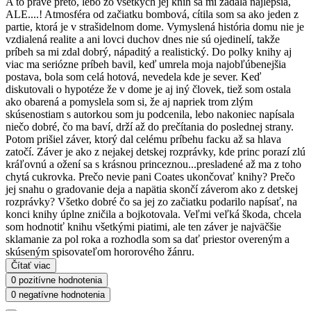
A to práve preto, lebo zo všetkých jej kníh sa mi zadala najlepšia,
ALE....! Atmosféra od začiatku bombová, cítila som sa ako jeden z
partie, ktorá je v strašidelnom dome. Vymyslená história domu nie je
vzdialená realite a ani lovci duchov dnes nie sú ojedinelí, takže
príbeh sa mi zdal dobrý, nápaditý a realistický. Do polky knihy aj
viac ma seriózne príbeh bavil, keď umrela moja najobľúbenejšia
postava, bola som celá hotová, nevedela kde je sever. Keď
diskutovali o hypotéze že v dome je aj iný človek, tiež som ostala
ako obarená a pomyslela som si, že aj napriek trom zlým
skúsenostiam s autorkou som ju podcenila, lebo nakoniec napísala
niečo dobré, čo ma baví, drží až do prečítania do poslednej strany.
Potom prišiel záver, ktorý dal celému príbehu facku až sa hlava
zatočí. Záver je ako z nejakej detskej rozprávky, kde princ porazí zlú
kráľovnú a ožení sa s krásnou princeznou...presladené až ma z toho
chytá cukrovka. Prečo nevie pani Coates ukončovať knihy? Prečo
jej snahu o gradovanie deja a napätia skončí záverom ako z detskej
rozprávky? Všetko dobré čo sa jej zo začiatku podarilo napísať, na
konci knihy úplne zničila a bojkotovala. Veľmi veľká škoda, chcela
som hodnotiť knihu všetkými piatimi, ale ten záver je najväčšie
sklamanie za pol roka a rozhodla som sa dať priestor overeným a
skúseným spisovateľom hororového žánru.
Čítať viac
0 pozitívne hodnotenia
0 negatívne hodnotenia