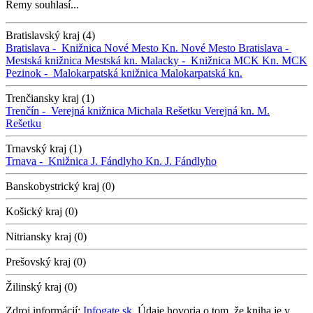
Remy souhlasí...
Bratislavský kraj (4)
Bratislava -
Knižnica Nové Mesto
Kn. Nové Mesto
Bratislava -
Mestská knižnica
Mestská kn.
Malacky -
Knižnica MCK
Kn. MCK
Pezinok -
Malokarpatská knižnica
Malokarpatská kn.
Trenčiansky kraj (1)
Trenčín -
Verejná knižnica Michala Rešetku
Verejná kn. M.
Rešetku
Trnavský kraj (1)
Trnava -
Knižnica J. Fándlyho
Kn. J. Fándlyho
Banskobystrický kraj (0)
Košický kraj (0)
Nitriansky kraj (0)
Prešovský kraj (0)
Žilinský kraj (0)
Zdroj informácií:
Infogate.sk
. Údaje hovoria o tom, že kniha je v