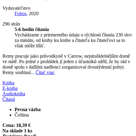
Vydavateľstvo
Fobos
, 2020
296 strán
5-6 hodín čítania
Vychádzame z priemerného údaju o rýchlosti čítania 230 slov
za minútu, od knihy ku knihe a čitateľa ku čitateľovi sa to
však môže líšiť.
Remy pracuje jako průvodkyně v Carrow, nejstrašidelnějším domě
ve státě. Po jedné z prohlídek jí jeden z účastníků sdělí, že by rád v
domě spolu s dalšími nadšenci zorganizoval dvoutýdenní pobyt.
Remy souhlasí...
Čítať viac
Kniha
E-kniha
Audiokniha
Čítaná
Pevná väzba
Čeština
Cena:
18,39 €
Na sklade 1 ks