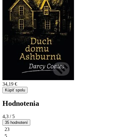
34,19 €
Kúpiť spolu
Hodnotenia
4,3
/ 5
35 hodnotení
23
5