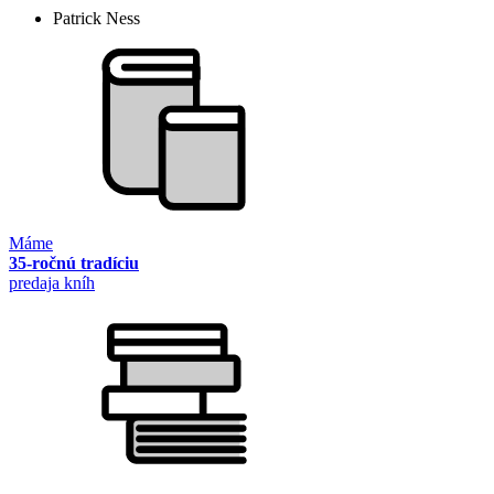
Patrick Ness
Máme
35-ročnú tradíciu
predaja kníh