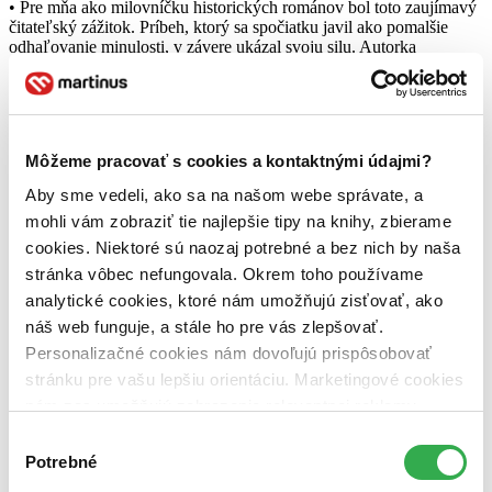
• Pre mňa ako milovníčku historických románov bol toto zaujímavý
čitateľský zážitok. Príbeh, ktorý sa spočiatku javil ako pomalšie
odhaľovanie minulosti, v závere ukázal svoju silu. Autorka
pripravila zvrat, ktorý som vôbec nečakala a ktorý ma úprimne
prekvapil. A práve vďaka nemu dostali niektoré udalosti a súvislosti
úplne nový význam.
Čítať viac
Môžeme pracovať s cookies a kontaktnými údajmi?
Aby sme vedeli, ako sa na našom webe správate, a
mohli vám zobraziť tie najlepšie tipy na knihy, zbierame
cookies. Niektoré sú naozaj potrebné a bez nich by naša
stránka vôbec nefungovala. Okrem toho používame
analytické cookies, ktoré nám umožňujú zisťovať, ako
náš web funguje, a stále ho pre vás zlepšovať.
Personalizačné cookies nám dovoľujú prispôsobovať
stránku pre vašu lepšiu orientáciu. Marketingové cookies
Volali ma Fénix
nám zas umožňujú zobrazenie relevantnej reklamy.
Michaela Ella Hajduková
Niektoré údaje zdieľame aj s tretími stranami. Veľmi by
Výber
4,8
nám pomohlo, keby sme mohli používať všetky tieto
Potrebné
súhlasu
17,01 €
cookies. Ďakujeme!