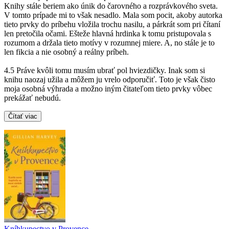
Knihy stále beriem ako únik do čarovného a rozprávkového sveta.
V tomto prípade mi to však nesadlo. Mala som pocit, akoby autorka
tieto prvky do príbehu vložila trochu nasilu, a párkrát som pri čítaní
len pretočila očami. Ešteže hlavná hrdinka k tomu pristupovala s
rozumom a držala tieto motívy v rozumnej miere. A, no stále je to
len fikcia a nie osobný a reálny príbeh.
4.5 Práve kvôli tomu musím ubrať pol hviezdičky. Inak som si
knihu naozaj užila a môžem ju vrelo odporučiť. Toto je však čisto
moja osobná výhrada a možno iným čitateľom tieto prvky vôbec
prekážať nebudú.
Čítať viac
Kníhkupectvo v Provence