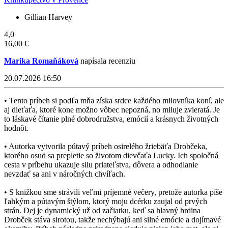
Gillian Harvey
4,0
16,00 €
Marika Romaňáková
napísala recenziu
20.07.2026 16:50
• Tento príbeh si podľa mňa získa srdce každého milovníka koní, ale
aj dieťaťa, ktoré kone možno vôbec nepozná, no miluje zvieratá. Je
to láskavé čítanie plné dobrodružstva, emócií a krásnych životných
hodnôt.
• Autorka vytvorila pútavý príbeh osirelého žriebäťa Drobčeka,
ktorého osud sa prepletie so životom dievčaťa Lucky. Ich spoločná
cesta v príbehu ukazuje silu priateľstva, dôvera a odhodlanie
nevzdať sa ani v náročných chvíľach.
• S knižkou sme strávili veľmi príjemné večery, pretože autorka píše
ľahkým a pútavým štýlom, ktorý moju dcérku zaujal od prvých
strán. Dej je dynamický už od začiatku, keď sa hlavný hrdina
Drobček stáva sirotou, takže nechýbajú ani silné emócie a dojímavé