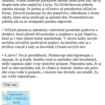
okamihy. Príbeh následne prirodzene sleduje nielen jeho rast, ale aj
dospievanie jeho majiteľky Lucky. Na Drobčekovom príbehu
autorka ukazuje, že prehra aj víťazstvo sú prirodzenou súčasťou
života. Zároveň poukazuje na silu priateľstva, odhodlania a otvára
otázky, ktoré neraz prežívajú aj samotné deti. Prostredníctvom
príbehu tak na ne nenápadne ponúka odpovede.
• Veľkým plusom je autenticky vykreslené prostredie jazdectva a
dostihov, ktoré pôsobí dôveryhodne a zaujímavo aj pre čitateľov,
ktorí sa v tejto oblasti bežne nepohybujú. V závere knihy navyše
nechýba slovníček jazdeckých pojmov, ku ktorému sme sa s
dcérkou vracali a rady sa dozvedali význam nových slov.
• A záver? Ten je prenádherný. Predstavuje nám hipoterapiu a
ukazuje, že aj koník, ktorého osud sa spočiatku zdal beznádejný,
môže napokon nájsť svoje skutočné poslanie. Pripomína nám, že aj
keď sa nám spočiatku zdá, že všetko je stratené, možno nás práve
táto cesta vedie k poslaniu, o ktorom sme dovtedy ani netušili. Za
nás veľké odporúčanie...
Čítať viac