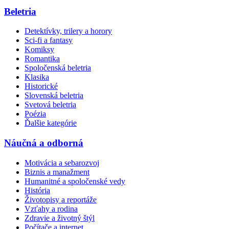
Beletria
Detektívky, trilery a horory
Sci-fi a fantasy
Komiksy
Romantika
Spoločenská beletria
Klasika
Historické
Slovenská beletria
Svetová beletria
Poézia
Ďalšie kategórie
Náučná a odborná
Motivácia a sebarozvoj
Biznis a manažment
Humanitné a spoločenské vedy
História
Životopisy a reportáže
Vzťahy a rodina
Zdravie a životný štýl
Počítače a internet