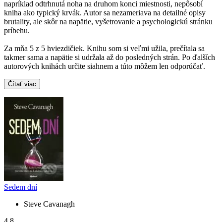
napríklad odtrhnutá noha na druhom konci miestnosti, nepôsobí
kniha ako typický krvák. Autor sa nezameriava na detailné opisy
brutality, ale skôr na napätie, vyšetrovanie a psychologickú stránku
príbehu.
Za mňa 5 z 5 hviezdičiek. Knihu som si veľmi užila, prečítala sa
takmer sama a napätie si udržala až do posledných strán. Po ďalších
autorových knihách určite siahnem a túto môžem len odporúčať.
Čítať viac
Sedem dní
Steve Cavanagh
4,8