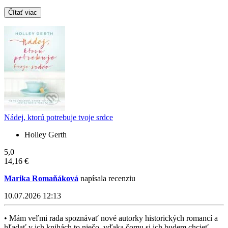
Čítať viac
Nádej, ktorú potrebuje tvoje srdce
Holley Gerth
5,0
14,16 €
Marika Romaňáková
napísala recenziu
10.07.2026 12:13
• Mám veľmi rada spoznávať nové autorky historických romancí a
hľadať v ich knihách to niečo, vďaka čomu si ich budem chcieť