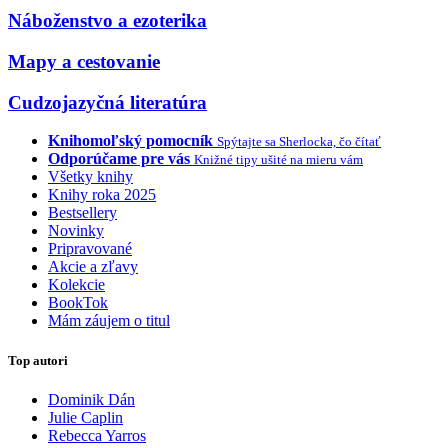
Náboženstvo a ezoterika
Mapy a cestovanie
Cudzojazyčná literatúra
Knihomoľský pomocník
Spýtajte sa Sherlocka, čo čítať
Odporúčame pre vás
Knižné tipy ušité na mieru vám
Všetky knihy
Knihy roka 2025
Bestsellery
Novinky
Pripravované
Akcie a zľavy
Kolekcie
BookTok
Mám záujem o titul
Top autori
Dominik Dán
Julie Caplin
Rebecca Yarros