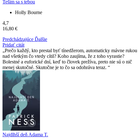
Teším sa s tebou
Holly Bourne
4,7
16,80 €
Predchádzajúce
Ďalšie
Pridať citát
Prečo každý, kto prestal byť tínedžerom, automaticky mávne rukou
nad všetkým čo vtedy cítil? Koho zaujíma, že z toho vyrastie?
Bolestné a euforické dní, keď to človek prežíva, preto nie sú o nič
menej skutočné. Skutočne je to čo sa odohráva teraz.
Najdlhší deň Adama T.