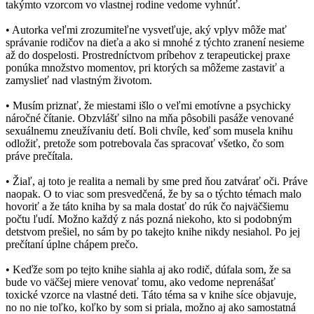
takýmto vzorcom vo vlastnej rodine vedome vyhnúť.
• Autorka veľmi zrozumiteľne vysvetľuje, aký vplyv môže mať
správanie rodičov na dieťa a ako si mnohé z týchto zranení nesieme
až do dospelosti. Prostredníctvom príbehov z terapeutickej praxe
ponúka množstvo momentov, pri ktorých sa môžeme zastaviť a
zamyslieť nad vlastným životom.
• Musím priznať, že miestami išlo o veľmi emotívne a psychicky
náročné čítanie. Obzvlášť silno na mňa pôsobili pasáže venované
sexuálnemu zneužívaniu detí. Boli chvíle, keď som musela knihu
odložiť, pretože som potrebovala čas spracovať všetko, čo som
práve prečítala.
• Žiaľ, aj toto je realita a nemali by sme pred ňou zatvárať oči. Práve
naopak. O to viac som presvedčená, že by sa o týchto témach malo
hovoriť a že táto kniha by sa mala dostať do rúk čo najväčšiemu
počtu ľudí. Možno každý z nás pozná niekoho, kto si podobným
detstvom prešiel, no sám by po takejto knihe nikdy nesiahol. Po jej
prečítaní úplne chápem prečo.
• Keďže som po tejto knihe siahla aj ako rodič, dúfala som, že sa
bude vo väčšej miere venovať tomu, ako vedome neprenášať
toxické vzorce na vlastné deti. Táto téma sa v knihe síce objavuje,
no no nie toľko, koľko by som si priala, možno aj ako samostatná