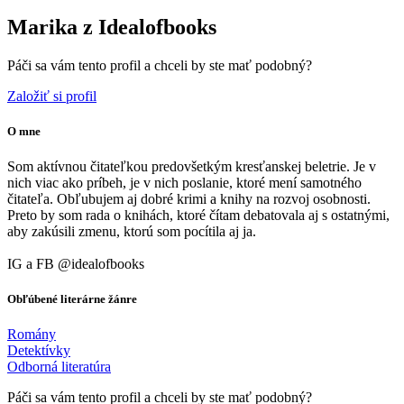
Marika z Idealofbooks
Páči sa vám tento profil a chceli by ste mať podobný?
Založiť si profil
O mne
Som aktívnou čitateľkou predovšetkým kresťanskej beletrie. Je v
nich viac ako príbeh, je v nich poslanie, ktoré mení samotného
čitateľa. Obľubujem aj dobré krimi a knihy na rozvoj osobnosti.
Preto by som rada o knihách, ktoré čítam debatovala aj s ostatnými,
aby zakúsili zmenu, ktorú som pocítila aj ja.
IG a FB @idealofbooks
Obľúbené literárne žánre
Romány
Detektívky
Odborná literatúra
Páči sa vám tento profil a chceli by ste mať podobný?