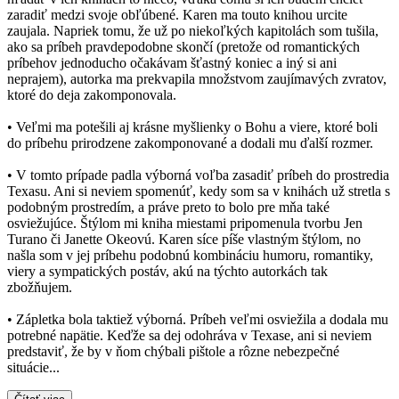
zaradiť medzi svoje obľúbené. Karen ma touto knihou urcite
zaujala. Napriek tomu, že už po niekoľkých kapitolách som tušila,
ako sa príbeh pravdepodobne skončí (pretože od romantických
príbehov jednoducho očakávam šťastný koniec a iný si ani
neprajem), autorka ma prekvapila množstvom zaujímavých zvratov,
ktoré do deja zakomponovala.
• Veľmi ma potešili aj krásne myšlienky o Bohu a viere, ktoré boli
do príbehu prirodzene zakomponované a dodali mu ďalší rozmer.
• V tomto prípade padla výborná voľba zasadiť príbeh do prostredia
Texasu. Ani si neviem spomenúť, kedy som sa v knihách už stretla s
podobným prostredím, a práve preto to bolo pre mňa také
osviežujúce. Štýlom mi kniha miestami pripomenula tvorbu Jen
Turano či Janette Okeovú. Karen síce píše vlastným štýlom, no
našla som v jej príbehu podobnú kombináciu humoru, romantiky,
viery a sympatických postáv, akú na týchto autorkách tak
zbožňujem.
• Zápletka bola taktiež výborná. Príbeh veľmi osviežila a dodala mu
potrebné napätie. Keďže sa dej odohráva v Texase, ani si neviem
predstaviť, že by v ňom chýbali pištole a rôzne nebezpečné
situácie...