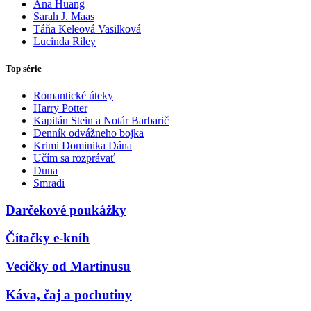
Ana Huang
Sarah J. Maas
Táňa Keleová Vasilková
Lucinda Riley
Top série
Romantické úteky
Harry Potter
Kapitán Stein a Notár Barbarič
Denník odvážneho bojka
Krimi Dominika Dána
Učím sa rozprávať
Duna
Smradi
Darčekové poukážky
Čítačky e-kníh
Vecičky od Martinusu
Káva, čaj a pochutiny