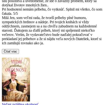
silu posolstva a uvedomenie, že ide o závažný problém, ktorý sa
dotýkal životov mnohých žien..
Pri hodnotení nemám príbehu, čo vytknúť. Splnil mi všetko, čo som
čakala. 5/5
Milá Jen, som veľmi rada, že tvoríš príbehy plné humoru,
sympatických hrdinov a nádeje. Pri tvojich knihách si vždy
oddýchnem, zasmejem sa a na chvíľu zabudnem na každodenné
starosti. Ďakujem za ďalší príbeh, ktorý mi spríjemnil niekoľko
večerov. Verím, že vydavateľstvo bude naďalej pokračovať v
prekladaní jej príbehov a že si nájdu veľa nových čitateliek, ktoré si
ich zamilujú rovnako ako ja.
Čítať viac
Veľmi zvláštna okolnosť