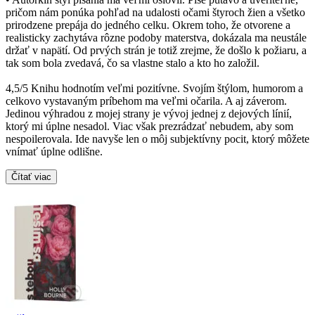
pričom nám ponúka pohľad na udalosti očami štyroch žien a všetko
prirodzene prepája do jedného celku. Okrem toho, že otvorene a
realisticky zachytáva rôzne podoby materstva, dokázala ma neustále
držať v napätí. Od prvých strán je totiž zrejme, že došlo k požiaru, a
tak som bola zvedavá, čo sa vlastne stalo a kto ho založil.
4,5/5 Knihu hodnotím veľmi pozitívne. Svojím štýlom, humorom a
celkovo vystavaným príbehom ma veľmi očarila. A aj záverom.
Jedinou výhradou z mojej strany je vývoj jednej z dejových línií,
ktorý mi úplne nesadol. Viac však prezrádzať nebudem, aby som
nespoilerovala. Ide navyše len o môj subjektívny pocit, ktorý môžete
vnímať úplne odlišne.
Čítať viac