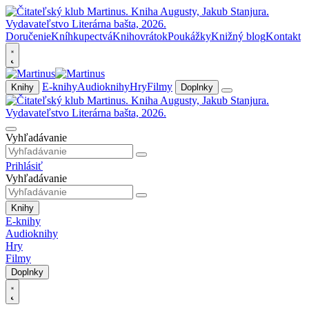
Doručenie
Kníhkupectvá
Knihovrátok
Poukážky
Knižný blog
Kontakt
E-knihy
Audioknihy
Hry
Filmy
Knihy
Doplnky
Vyhľadávanie
Prihlásiť
Vyhľadávanie
Knihy
E-knihy
Audioknihy
Hry
Filmy
Doplnky