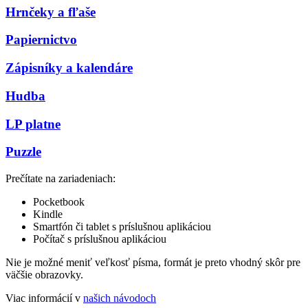
Hrnčeky a fľaše
Papiernictvo
Zápisníky a kalendáre
Hudba
LP platne
Puzzle
Prečítate na zariadeniach:
Pocketbook
Kindle
Smartfón či tablet s príslušnou aplikáciou
Počítač s príslušnou aplikáciou
Nie je možné meniť veľkosť písma, formát je preto vhodný skôr pre
väčšie obrazovky.
Viac informácií v
našich návodoch