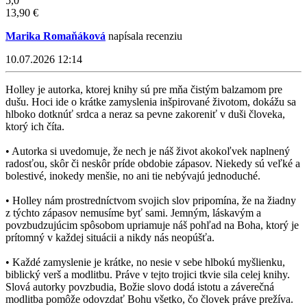
5,0
13,90 €
Marika Romaňáková
napísala recenziu
10.07.2026 12:14
Holley je autorka, ktorej knihy sú pre mňa čistým balzamom pre
dušu. Hoci ide o krátke zamyslenia inšpirované životom, dokážu sa
hlboko dotknúť srdca a neraz sa pevne zakoreniť v duši človeka,
ktorý ich číta.
• Autorka si uvedomuje, že nech je náš život akokoľvek naplnený
radosťou, skôr či neskôr príde obdobie zápasov. Niekedy sú veľké a
bolestivé, inokedy menšie, no ani tie nebývajú jednoduché.
• Holley nám prostredníctvom svojich slov pripomína, že na žiadny
z týchto zápasov nemusíme byť sami. Jemným, láskavým a
povzbudzujúcim spôsobom upriamuje náš pohľad na Boha, ktorý je
prítomný v každej situácii a nikdy nás neopúšťa.
• Každé zamyslenie je krátke, no nesie v sebe hlbokú myšlienku,
biblický verš a modlitbu. Práve v tejto trojici tkvie sila celej knihy.
Slová autorky povzbudia, Božie slovo dodá istotu a záverečná
modlitba pomôže odovzdať Bohu všetko, čo človek práve prežíva.