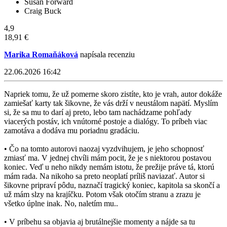
Susan Forward
Craig Buck
4,9
18,91 €
Marika Romaňáková
napísala recenziu
22.06.2026 16:42
Napriek tomu, že už pomerne skoro zistíte, kto je vrah, autor dokáže
zamiešať karty tak šikovne, že vás drží v neustálom napätí. Myslím
si, že sa mu to darí aj preto, lebo tam nachádzame pohľady
viacerých postáv, ich vnútorné postoje a dialógy. To príbeh viac
zamotáva a dodáva mu poriadnu gradáciu.
• Čo na tomto autorovi naozaj vyzdvihujem, je jeho schopnosť
zmiasť ma. V jednej chvíli mám pocit, že je s niektorou postavou
koniec. Veď u neho nikdy nemám istotu, že prežije práve tá, ktorú
mám rada. Na nikoho sa preto neoplatí príliš naviazať. Autor si
šikovne pripraví pôdu, naznačí tragický koniec, kapitola sa skončí a
už mám slzy na krajíčku. Potom však otočím stranu a zrazu je
všetko úplne inak. No, naletím mu..
• V príbehu sa objavia aj brutálnejšie momenty a nájde sa tu