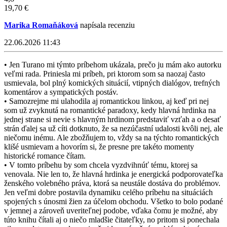
19,70 €
Marika Romaňáková
napísala recenziu
22.06.2026 11:43
• Jen Turano mi týmto príbehom ukázala, prečo ju mám ako autorku
veľmi rada. Priniesla mi príbeh, pri ktorom som sa naozaj často
usmievala, bol plný komických situácií, vtipných dialógov, trefných
komentárov a sympatických postáv.
• Samozrejme mi ulahodila aj romantickou linkou, aj keď pri nej
som už zvyknutá na romantické paradoxy, kedy hlavná hrdinka na
jednej strane si nevie s hlavným hrdinom predstaviť vzťah a o desať
strán ďalej sa už cíti dotknuto, že sa nezúčastní udalosti kvôli nej, ale
niečomu inému. Ale zbožňujem to, vždy sa na týchto romantických
klišé usmievam a hovorím si, že presne pre takéto momenty
historické romance čítam.
• V tomto príbehu by som chcela vyzdvihnúť tému, ktorej sa
venovala. Nie len to, že hlavná hrdinka je energická podporovateľka
ženského volebného práva, ktorá sa neustále dostáva do problémov.
Jen veľmi dobre postavila dynamiku celého príbehu na situáciách
spojených s únosmi žien za účelom obchodu. Všetko to bolo podané
v jemnej a zároveň uveriteľnej podobe, vďaka čomu je možné, aby
túto knihu čítali aj o niečo mladšie čitateľky, no pritom si ponechala