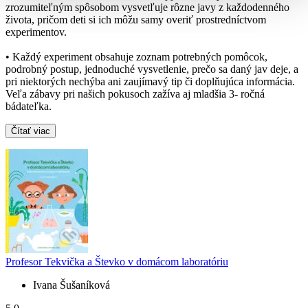
zrozumiteľným spôsobom vysvetľuje rôzne javy z každodenného
života, pričom deti si ich môžu samy overiť prostredníctvom
experimentov.
• Každý experiment obsahuje zoznam potrebných pomôcok,
podrobný postup, jednoduché vysvetlenie, prečo sa daný jav deje, a
pri niektorých nechýba ani zaujímavý tip či doplňujúca informácia.
Veľa zábavy pri našich pokusoch zažíva aj mladšia 3- ročná
bádateľka.
Čítať viac
Profesor Tekvička a Števko v domácom laboratóriu
Ivana Šušaníková