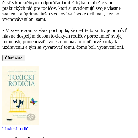
časť s konkrétnymi odporúčaniami. Chýbalo mi ešte viac
praktických rád pre rodičov, ktorí si uvedomujú svoje vlastné
zranenia a úprimne túžia vychovávať svoje deti inak, než boli
vychovávaní oni sami.
• V závere som sa však pochopila, že cieľ tejto knihy je pomôcť
hlavne dospelým deťom toxických rodičov porozumieť svojej
minulosti, pomenovať svoje zranenia a urobiť prvé kroky k
uzdraveniu a tým sa vyvarovať tomu, čomu boli vystavení oni.
Čítať viac
Toxickí rodičia