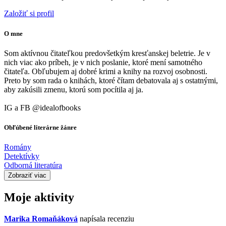
Založiť si profil
O mne
Som aktívnou čitateľkou predovšetkým kresťanskej beletrie. Je v
nich viac ako príbeh, je v nich poslanie, ktoré mení samotného
čitateľa. Obľubujem aj dobré krimi a knihy na rozvoj osobnosti.
Preto by som rada o knihách, ktoré čítam debatovala aj s ostatnými,
aby zakúsili zmenu, ktorú som pocítila aj ja.
IG a FB @idealofbooks
Obľúbené literárne žánre
Romány
Detektívky
Odborná literatúra
Zobraziť viac
Moje aktivity
Marika Romaňáková
napísala recenziu