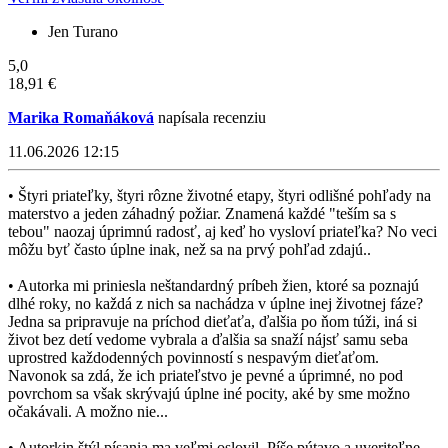
Jen Turano
5,0
18,91 €
Marika Romaňáková
napísala recenziu
11.06.2026 12:15
• Štyri priateľky, štyri rôzne životné etapy, štyri odlišné pohľady na
materstvo a jeden záhadný požiar. Znamená každé "teším sa s
tebou" naozaj úprimnú radosť, aj keď ho vysloví priateľka? No veci
môžu byť často úplne inak, než sa na prvý pohľad zdajú..
• Autorka mi priniesla neštandardný príbeh žien, ktoré sa poznajú
dlhé roky, no každá z nich sa nachádza v úplne inej životnej fáze?
Jedna sa pripravuje na príchod dieťaťa, ďalšia po ňom túži, iná si
život bez detí vedome vybrala a ďalšia sa snaží nájsť samu seba
uprostred každodenných povinností s nespavým dieťaťom.
Navonok sa zdá, že ich priateľstvo je pevné a úprimné, no pod
povrchom sa však skrývajú úplne iné pocity, aké by sme možno
očakávali. A možno nie...
• Autorkin štýl písania ma veľmi oslovil. Píše pútavo a uveriteľne,