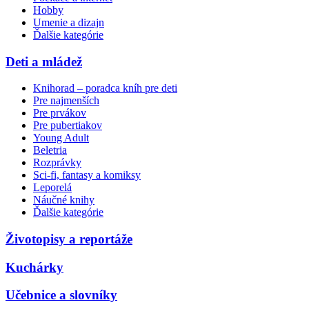
Hobby
Umenie a dizajn
Ďalšie kategórie
Deti a mládež
Knihorad – poradca kníh pre deti
Pre najmenších
Pre prvákov
Pre pubertiakov
Young Adult
Beletria
Rozprávky
Sci-fi, fantasy a komiksy
Leporelá
Náučné knihy
Ďalšie kategórie
Životopisy a reportáže
Kuchárky
Učebnice a slovníky