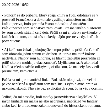
20.07.2026 16:52
• Ponoriť sa do príbehu, ktorý spája knihy a ľudí, odohráva sa v
prostredí Francúzska a dokonale vystihuje atmosféru malého
kníhkupectva, bolo pre mňa čistou radosťou. Atmosféru
kníhkupectva som si doslova zamilovala. Presne takého, v ktorom
by som chcela stráviť celý deň. Páčili sa mi aj všetky myšlienky o
knihách a o tom, ako si nás niekedy nájdu presne vtedy, keď ich
potrebujeme
• Aj keď som čakala pokojnejšie tempo príbehu, prišla časť, keď
som obracala jednu stranu za druhou. Autorka ma totiž krásne
nachytala. Najprv som hundrala, že hlavnú zápletku prezradila až
príliš skoro a mohla ju viac zamotať. Mýlila som sa. A ako rada!
Keď sa všetko začalo odkrývať, zistila som, že ma celý čas viedla
presne tam, kam chcela.
Páčila sa mi aj romantická linka. Bola skôr okrajová, ale veľmi
pekne napísaná a spočiatku som netušila, s kým hlavná hrdinka
nakoniec skončí. Navyše bez explicitných scén, čo ja vždy ocením.
Jediné, čo mi nesadlo, boli motívy jasnovidectva a kryštálov. V
iných knihách mi mágia nejako neprekáža, napríklad vo fantasy,
alebo keď je prirodzene zakomponovaná do historického románu.