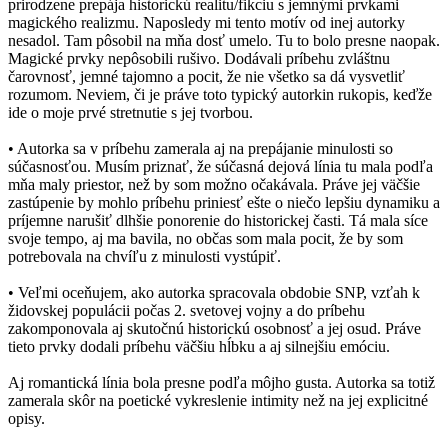
prirodzene prepája historickú realitu/fikciu s jemnými prvkami
magického realizmu. Naposledy mi tento motív od inej autorky
nesadol. Tam pôsobil na mňa dosť umelo. Tu to bolo presne naopak.
Magické prvky nepôsobili rušivo. Dodávali príbehu zvláštnu
čarovnosť, jemné tajomno a pocit, že nie všetko sa dá vysvetliť
rozumom. Neviem, či je práve toto typický autorkin rukopis, keďže
ide o moje prvé stretnutie s jej tvorbou.
• Autorka sa v príbehu zamerala aj na prepájanie minulosti so
súčasnosťou. Musím priznať, že súčasná dejová línia tu mala podľa
mňa maly priestor, než by som možno očakávala. Práve jej väčšie
zastúpenie by mohlo príbehu priniesť ešte o niečo lepšiu dynamiku a
príjemne narušiť dlhšie ponorenie do historickej časti. Tá mala síce
svoje tempo, aj ma bavila, no občas som mala pocit, že by som
potrebovala na chvíľu z minulosti vystúpiť.
• Veľmi oceňujem, ako autorka spracovala obdobie SNP, vzťah k
židovskej populácii počas 2. svetovej vojny a do príbehu
zakomponovala aj skutočnú historickú osobnosť a jej osud. Práve
tieto prvky dodali príbehu väčšiu hĺbku a aj silnejšiu emóciu.
Aj romantická línia bola presne podľa môjho gusta. Autorka sa totiž
zamerala skôr na poetické vykreslenie intimity než na jej explicitné
opisy.