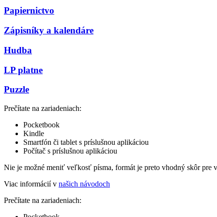
Papiernictvo
Zápisníky a kalendáre
Hudba
LP platne
Puzzle
Prečítate na zariadeniach:
Pocketbook
Kindle
Smartfón či tablet s príslušnou aplikáciou
Počítač s príslušnou aplikáciou
Nie je možné meniť veľkosť písma, formát je preto vhodný skôr pre 
Viac informácií v
našich návodoch
Prečítate na zariadeniach:
Pocketbook