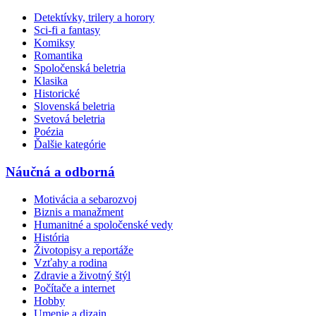
Detektívky, trilery a horory
Sci-fi a fantasy
Komiksy
Romantika
Spoločenská beletria
Klasika
Historické
Slovenská beletria
Svetová beletria
Poézia
Ďalšie kategórie
Náučná a odborná
Motivácia a sebarozvoj
Biznis a manažment
Humanitné a spoločenské vedy
História
Životopisy a reportáže
Vzťahy a rodina
Zdravie a životný štýl
Počítače a internet
Hobby
Umenie a dizajn