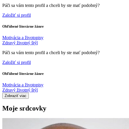
Páči sa vám tento profil a chceli by ste mať podobný?
Založiť si profil
Obľúbené literárne žánre
Motivácia a životopisy
Zdravý životný štýl
Páči sa vám tento profil a chceli by ste mať podobný?
Založiť si profil
Obľúbené literárne žánre
Motivácia a životopisy
Zdravý životný štýl
Zobraziť viac
Moje srdcovky