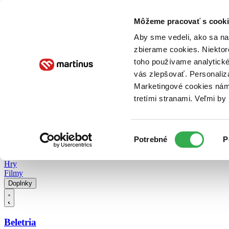
Doručenie
Kníhkupectvá
Knihovrátok
Poukážky
Knižný blog
Kontakt
Môžeme pracovať s cooki
Aby sme vedeli, ako sa na 
zbierame cookies. Niektor
E-knihy
Audioknihy
Hry
Filmy
Knihy
Doplnky
toho používame analytické
vás zlepšovať. Personaliz
Vyhľadávanie
Marketingové cookies nám 
tretími stranami. Veľmi b
Prihlásiť
Vyhľadávanie
Výber
Knihy
Potrebné
P
súhlasu
E-knihy
Audioknihy
Hry
Filmy
Doplnky
Beletria