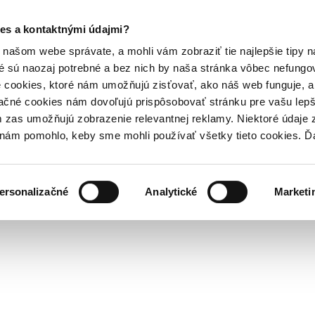
es a kontaktnými údajmi?
našom webe správate, a mohli vám zobraziť tie najlepšie tipy n
é sú naozaj potrebné a bez nich by naša stránka vôbec nefung
 cookies, ktoré nám umožňujú zisťovať, ako náš web funguje, a 
ačné cookies nám dovoľujú prispôsobovať stránku pre vašu lepši
zas umožňujú zobrazenie relevantnej reklamy. Niektoré údaje z
y nám pomohlo, keby sme mohli používať všetky tieto cookies. 
ersonalizačné
Analytické
Marketi