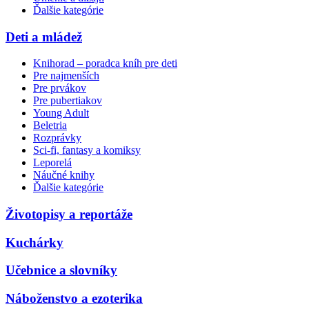
Ďalšie kategórie
Deti a mládež
Knihorad – poradca kníh pre deti
Pre najmenších
Pre prvákov
Pre pubertiakov
Young Adult
Beletria
Rozprávky
Sci-fi, fantasy a komiksy
Leporelá
Náučné knihy
Ďalšie kategórie
Životopisy a reportáže
Kuchárky
Učebnice a slovníky
Náboženstvo a ezoterika