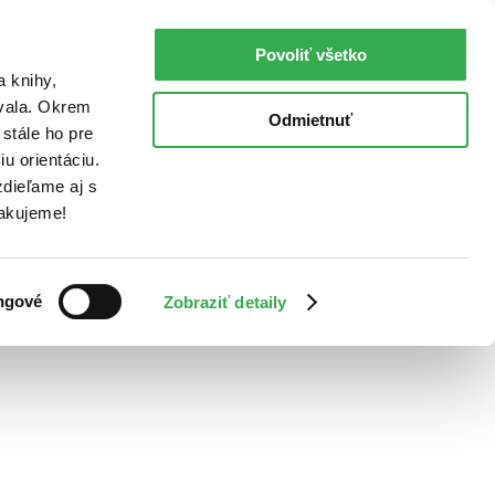
Povoliť všetko
a knihy,
ovala. Okrem
Odmietnuť
stále ho pre
u orientáciu.
dieľame aj s
Ďakujeme!
ngové
Zobraziť detaily