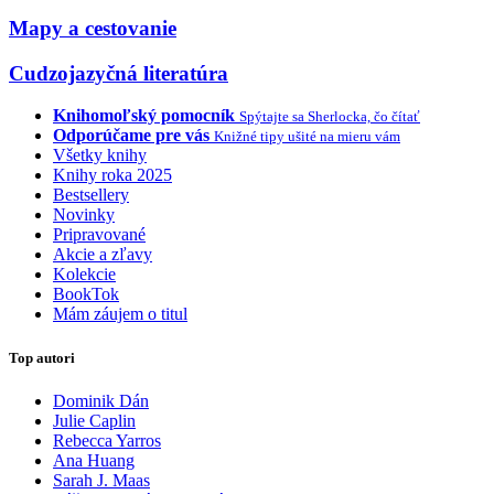
Mapy a cestovanie
Cudzojazyčná literatúra
Knihomoľský pomocník
Spýtajte sa Sherlocka, čo čítať
Odporúčame pre vás
Knižné tipy ušité na mieru vám
Všetky knihy
Knihy roka 2025
Bestsellery
Novinky
Pripravované
Akcie a zľavy
Kolekcie
BookTok
Mám záujem o titul
Top autori
Dominik Dán
Julie Caplin
Rebecca Yarros
Ana Huang
Sarah J. Maas