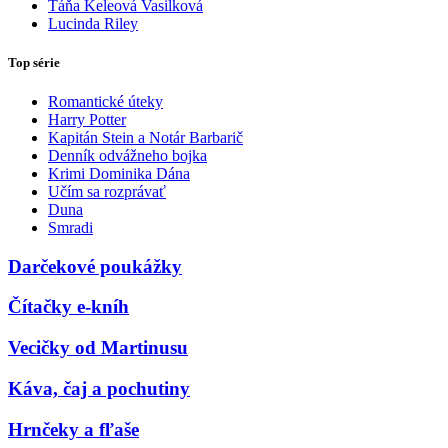
Táňa Keleová Vasilková
Lucinda Riley
Top série
Romantické úteky
Harry Potter
Kapitán Stein a Notár Barbarič
Denník odvážneho bojka
Krimi Dominika Dána
Učím sa rozprávať
Duna
Smradi
Darčekové poukážky
Čítačky e-kníh
Vecičky od Martinusu
Káva, čaj a pochutiny
Hrnčeky a fľaše