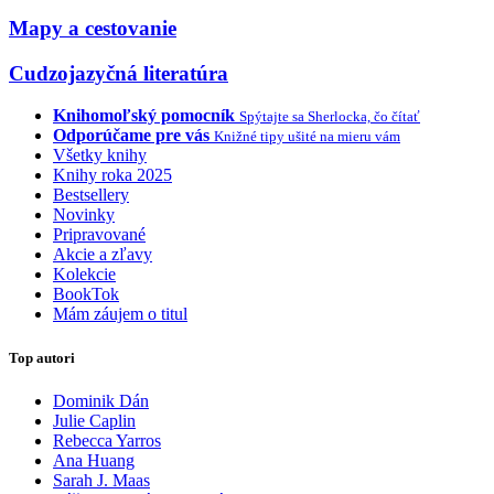
Mapy a cestovanie
Cudzojazyčná literatúra
Knihomoľský pomocník
Spýtajte sa Sherlocka, čo čítať
Odporúčame pre vás
Knižné tipy ušité na mieru vám
Všetky knihy
Knihy roka 2025
Bestsellery
Novinky
Pripravované
Akcie a zľavy
Kolekcie
BookTok
Mám záujem o titul
Top autori
Dominik Dán
Julie Caplin
Rebecca Yarros
Ana Huang
Sarah J. Maas