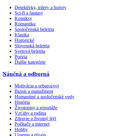
Detektívky, trilery a horory
Sci-fi a fantasy
Komiksy
Romantika
Spoločenská beletria
Klasika
Historické
Slovenská beletria
Svetová beletria
Poézia
Ďalšie kategórie
Náučná a odborná
Motivácia a sebarozvoj
Biznis a manažment
Humanitné a spoločenské vedy
História
Životopisy a reportáže
Vzťahy a rodina
Zdravie a životný štýl
Počítače a internet
Hobby
Umenie a dizajn