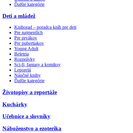
Ďalšie kategórie
Deti a mládež
Knihorad – poradca kníh pre deti
Pre najmenších
Pre prvákov
Pre pubertiakov
Young Adult
Beletria
Rozprávky
Sci-fi, fantasy a komiksy
Leporelá
Náučné knihy
Ďalšie kategórie
Životopisy a reportáže
Kuchárky
Učebnice a slovníky
Náboženstvo a ezoterika