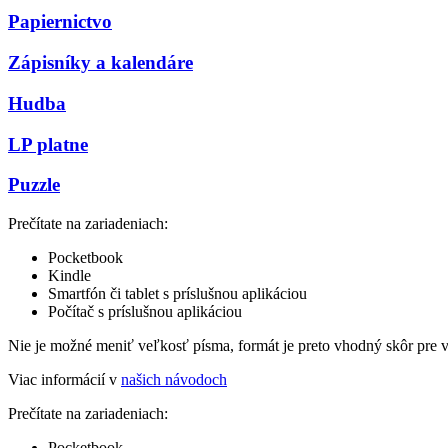
Papiernictvo
Zápisníky a kalendáre
Hudba
LP platne
Puzzle
Prečítate na zariadeniach:
Pocketbook
Kindle
Smartfón či tablet s príslušnou aplikáciou
Počítač s príslušnou aplikáciou
Nie je možné meniť veľkosť písma, formát je preto vhodný skôr pre 
Viac informácií v
našich návodoch
Prečítate na zariadeniach:
Pocketbook