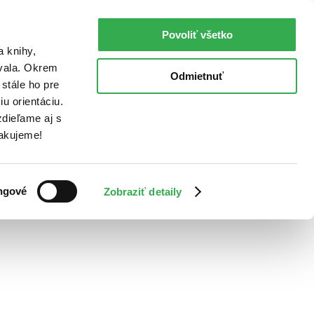
Povoliť všetko
a knihy,
ovala. Okrem
Odmietnuť
stále ho pre
u orientáciu.
dieľame aj s
Ďakujeme!
ngové
Zobraziť detaily