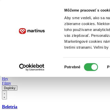
Doručenie
Kníhkupectvá
Knihovrátok
Poukážky
Knižný blog
Kontakt
Môžeme pracovať s cooki
Aby sme vedeli, ako sa na 
zbierame cookies. Niektor
E-knihy
Audioknihy
Hry
Filmy
Knihy
Doplnky
toho používame analytické
vás zlepšovať. Personaliz
Vyhľadávanie
Marketingové cookies nám 
tretími stranami. Veľmi b
Prihlásiť
Vyhľadávanie
Výber
Knihy
Potrebné
P
súhlasu
E-knihy
Audioknihy
Hry
Filmy
Doplnky
Beletria