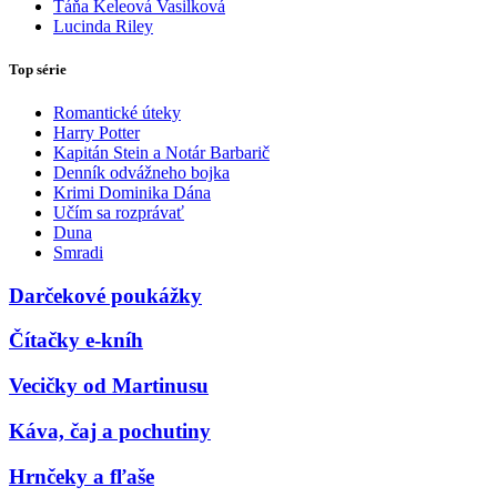
Táňa Keleová Vasilková
Lucinda Riley
Top série
Romantické úteky
Harry Potter
Kapitán Stein a Notár Barbarič
Denník odvážneho bojka
Krimi Dominika Dána
Učím sa rozprávať
Duna
Smradi
Darčekové poukážky
Čítačky e-kníh
Vecičky od Martinusu
Káva, čaj a pochutiny
Hrnčeky a fľaše