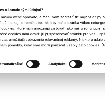
es a kontaktnými údajmi?
našom webe správate, a mohli vám zobraziť tie najlepšie tipy n
é sú naozaj potrebné a bez nich by naša stránka vôbec nefung
 cookies, ktoré nám umožňujú zisťovať, ako náš web funguje, a 
ačné cookies nám dovoľujú prispôsobovať stránku pre vašu lepši
zas umožňujú zobrazenie relevantnej reklamy. Niektoré údaje z
y nám pomohlo, keby sme mohli používať všetky tieto cookies. 
ersonalizačné
Analytické
Marketi