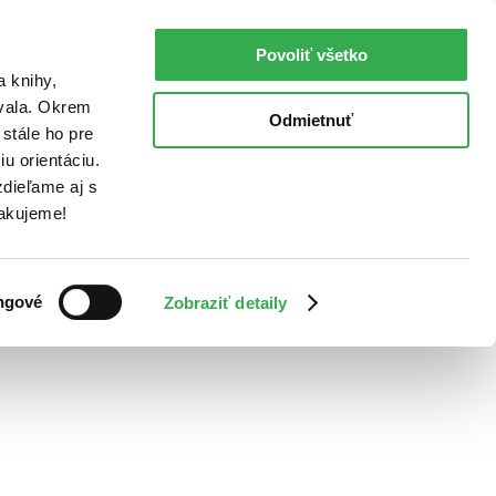
Povoliť všetko
a knihy,
ovala. Okrem
Odmietnuť
stále ho pre
u orientáciu.
dieľame aj s
Ďakujeme!
ngové
Zobraziť detaily