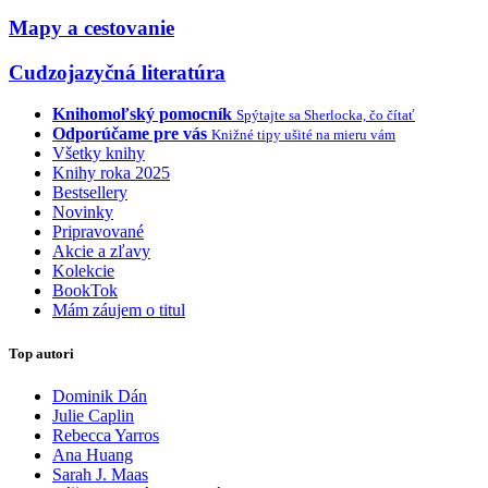
Mapy a cestovanie
Cudzojazyčná literatúra
Knihomoľský pomocník
Spýtajte sa Sherlocka, čo čítať
Odporúčame pre vás
Knižné tipy ušité na mieru vám
Všetky knihy
Knihy roka 2025
Bestsellery
Novinky
Pripravované
Akcie a zľavy
Kolekcie
BookTok
Mám záujem o titul
Top autori
Dominik Dán
Julie Caplin
Rebecca Yarros
Ana Huang
Sarah J. Maas