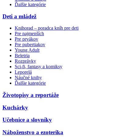
Ďalšie kategórie
Deti a mládež
Knihorad – poradca kníh pre deti
Pre najmenších
Pre prvákov
Pre pubertiakov
Young Adult
Beletria
Rozprávky
Sci-fi, fantasy a komiksy
Leporelá
Náučné knihy
Ďalšie kategórie
Životopisy a reportáže
Kuchárky
Učebnice a slovníky
Náboženstvo a ezoterika