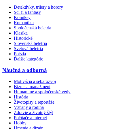
Detektívky, trilery a horory
Sci-fi a fantasy
Komiksy
Romantika
Spoločenská beletria
Klasika
Historické
Slovenská beletria
Svetová beletria
Poézia
Ďalšie kategórie
Náučná a odborná
Motivácia a sebarozvoj
Biznis a manažment
Humanitné a spoločenské vedy
História
Životopisy a reportáže
Vzťahy a rodina
Zdravie a životný štýl
Počítače a internet
Hobby
Umenie a dizajn