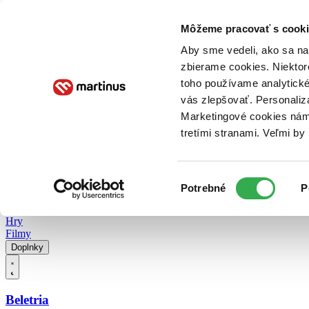
Doručenie
Kníhkupectvá
Knihovrátok
Poukážky
Knižný blog
Kontakt
Môžeme pracovať s cooki
Aby sme vedeli, ako sa na 
zbierame cookies. Niektor
E-knihy
Audioknihy
Hry
Filmy
Knihy
Doplnky
toho používame analytické
vás zlepšovať. Personaliz
Vyhľadávanie
Marketingové cookies nám 
tretími stranami. Veľmi b
Prihlásiť
Vyhľadávanie
Výber
Knihy
Potrebné
P
súhlasu
E-knihy
Audioknihy
Hry
Filmy
Doplnky
Beletria