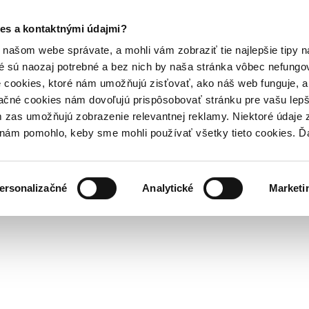
es a kontaktnými údajmi?
našom webe správate, a mohli vám zobraziť tie najlepšie tipy n
é sú naozaj potrebné a bez nich by naša stránka vôbec nefung
 cookies, ktoré nám umožňujú zisťovať, ako náš web funguje, a 
ačné cookies nám dovoľujú prispôsobovať stránku pre vašu lepši
zas umožňujú zobrazenie relevantnej reklamy. Niektoré údaje z
y nám pomohlo, keby sme mohli používať všetky tieto cookies. 
ersonalizačné
Analytické
Marketi