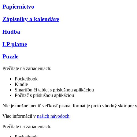
Papiernictvo
Zápisníky a kalendáre
Hudba
LP platne
Puzzle
Prečítate na zariadeniach:
Pocketbook
Kindle
Smartfón či tablet s príslušnou aplikáciou
Počítač s príslušnou aplikáciou
Nie je možné meniť veľkosť písma, formát je preto vhodný skôr pre 
Viac informácií v
našich návodoch
Prečítate na zariadeniach:
Pocketbook