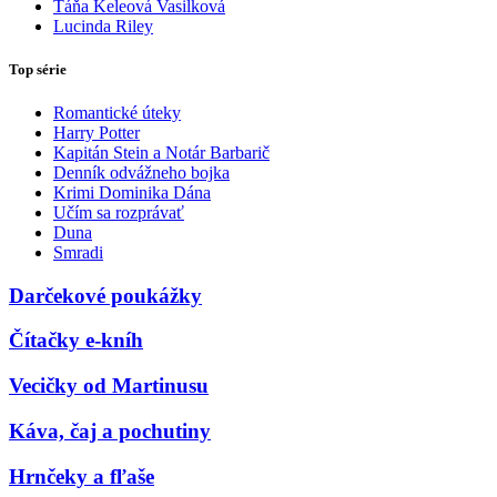
Táňa Keleová Vasilková
Lucinda Riley
Top série
Romantické úteky
Harry Potter
Kapitán Stein a Notár Barbarič
Denník odvážneho bojka
Krimi Dominika Dána
Učím sa rozprávať
Duna
Smradi
Darčekové poukážky
Čítačky e-kníh
Vecičky od Martinusu
Káva, čaj a pochutiny
Hrnčeky a fľaše