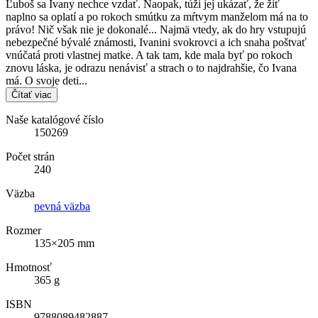
Ľuboš sa Ivany nechce vzdať. Naopak, túži jej ukázať, že žiť
naplno sa oplatí a po rokoch smútku za mŕtvym manželom má na to
právo! Nič však nie je dokonalé... Najmä vtedy, ak do hry vstupujú
nebezpečné bývalé známosti, Ivanini svokrovci a ich snaha poštvať
vnúčatá proti vlastnej matke. A tak tam, kde mala byť po rokoch
znovu láska, je odrazu nenávisť a strach o to najdrahšie, čo Ivana
má. O svoje deti...
Čítať viac
Naše katalógové číslo
150269
Počet strán
240
Väzba
pevná väzba
Rozmer
135×205 mm
Hmotnosť
365 g
ISBN
9788089482887