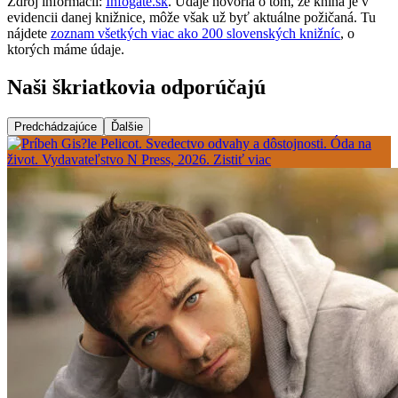
Zdroj informácií:
Infogate.sk
. Údaje hovoria o tom, že kniha je v
evidencii danej knižnice, môže však už byť aktuálne požičaná. Tu
nájdete
zoznam všetkých viac ako 200 slovenských knižníc
, o
ktorých máme údaje.
Naši škriatkovia odporúčajú
Predchádzajúce
Ďalšie