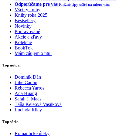
Odporúčame pre vás
Knižné tipy ušité na mieru vám
Všetky knihy
Knihy roka 2025
Bestsellery
Novinky
Pripravované
Akcie a zľavy
Kolekcie
BookTok
Mám záujem o titul
Top autori
Dominik Dán
Julie Caplin
Rebecca Yarros
Ana Huang
Sarah J. Maas
Táňa Keleová Vasilková
Lucinda Riley
Top série
Romantické úteky