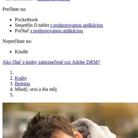
Prečítate na:
Pocketbook
Smartfón či tablet
s podporovanou aplikáciou
Počítač
s podporovanou aplikáciou
Neprečítate na:
Kindle
Ako čítať e-knihy zabezpečené cez Adobe DRM?
Knihy
Beletria
Mladý, sexi a iba môj