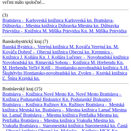
veľmi málo spoločné...
(3)
Bratislava -
Karloveská knižnica
Karloveská kn.
Bratislava-
Dúbravka -
Miestna knižnica Dúbravka
Miestna kn. Dúbravka
Prievidza -
Knižnica M. Mišíka Prievidza
Kn. M. Mišíka Prievidza
Banskobystrický kraj (7)
Banská Bystrica -
Verejná knižnica M. Kováča
Verejná kn. M.
Kováča
Dobroč -
Obecná knižnica
Obecná kn.
Kremnica -
Knižnica J. Kollára
Kn. J. Kollára
Lučenec -
Novohradská knižnica
Novohradská kn.
Rimavská Sobota -
Knižnica M. Hrebendu
Kn.
M. Hrebendu
Veľký Krtíš -
Hontiansko-novohradská knižnica A.H.
Škultétyho
Hontiansko-novohradská kn.
Zvolen -
Krajská knižnica
Ľ. Štúra
Krajská kn.
Bratislavský kraj (15)
Bratislava -
Knižnica Nové Mesto
Kn. Nové Mesto
Bratislava -
Knižnica Podunajské Biskupice
Kn. Podunajské Biskupice
Bratislava -
Knižnica Ružinov
Kn. Ružinov
Bratislava -
Mestská
knižnica
Mestská kn.
Bratislava -
Miestna knižnica Lamač
Miestna
kn. Lamač
Bratislava -
Miestna knižnica Petržalka
Miestna kn.
Petržalka
Bratislava -
Miestna knižnica Vrakuňa
Miestna kn.
Vrakuňa
Bratislava -
Staromestská knižnica
Staromestská kn.
Častá
-
Obecná knižnica
Obecná kn.
Malacky -
Knižnica MCK
Kn.