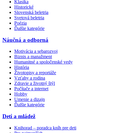
Klasika
Historické
Slovenská beletria
Svetová beletria
Poézia
Ďalšie kategórie
Náučná a odborná
Motivácia a sebarozvoj
Biznis a manažment
Humanitné a spoločenské vedy
História
Životopisy a reportáže
Vzťahy a rodina
Zdravie a životný štýl
Počítače a internet
Hobby
Umenie a dizajn
Ďalšie kategórie
Deti a mládež
Knihorad – poradca kníh pre deti