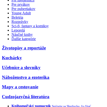
Pre najmenších
Pre prvákov
Pre pubertiakov
Young Adult
Beletria
Rozprávky
Sci-fi, fantasy a komiksy
Leporelá
Náučné knihy
Ďalšie kategórie
Životopisy a reportáže
Kuchárky
Učebnice a slovníky
Náboženstvo a ezoterika
Mapy a cestovanie
Cudzojazyčná literatúra
Knihomoľský pomocník
Spýtajte sa Sherlocka, čo čítať