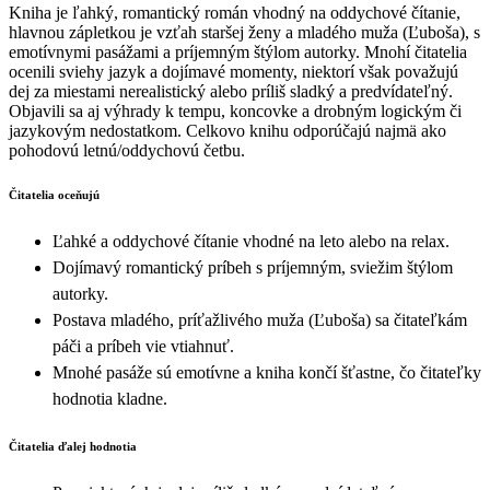
Kniha je ľahký, romantický román vhodný na oddychové čítanie,
hlavnou zápletkou je vzťah staršej ženy a mladého muža (Ľuboša), s
emotívnymi pasážami a príjemným štýlom autorky. Mnohí čitatelia
ocenili sviehy jazyk a dojímavé momenty, niektorí však považujú
dej za miestami nerealistický alebo príliš sladký a predvídateľný.
Objavili sa aj výhrady k tempu, koncovke a drobným logickým či
jazykovým nedostatkom. Celkovo knihu odporúčajú najmä ako
pohodovú letnú/oddychovú četbu.
Čitatelia oceňujú
Ľahké a oddychové čítanie vhodné na leto alebo na relax.
Dojímavý romantický príbeh s príjemným, sviežim štýlom
autorky.
Postava mladého, príťažlivého muža (Ľuboša) sa čitateľkám
páči a príbeh vie vtiahnuť.
Mnohé pasáže sú emotívne a kniha končí šťastne, čo čitateľky
hodnotia kladne.
Čitatelia ďalej hodnotia