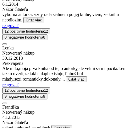
6.1.2014
Názor čitateľa
vyborna autorka, vzdy rada siahnem po jej knihe, viem, ze knihu
neodlozim.
Čítať viac
reagovať
12 pozitívne hodnotenia
12
8 negatívne hodnotenia
8
Lenka
Neoverený nákup
30.12.2013
Prekvapena
Ale milo,moja prva kniha od tejto autorky,ale velmi sa mi pacila.Len
tazko uverit,ze taki chlapi existuju,Ľuboš bol
mlady,sexi,romanticky,dokonaly,...
Čítať viac
reagovať
12 pozitívne hodnotenia
12
9 negatívne hodnotenia
9
Františka
Neoverený nákup
4.12.2013
Názor čitateľa
pekná, výborná na oddych