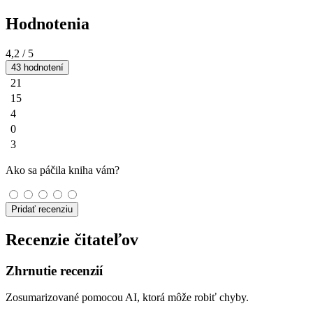
Hodnotenia
4,2
/ 5
43 hodnotení
21
15
4
0
3
Ako sa páčila kniha vám?
Pridať recenziu
Recenzie čitateľov
Zhrnutie recenzií
Zosumarizované pomocou AI, ktorá môže robiť chyby.