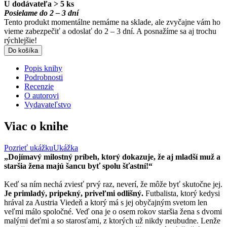
U dodávateľa > 5 ks
Posielame do 2 – 3 dní
Tento produkt momentálne nemáme na sklade, ale zvyčajne vám ho
vieme zabezpečiť a odoslať do 2 – 3 dní. A posnažíme sa aj trochu
rýchlejšie!
Do košíka
Popis knihy
Podrobnosti
Recenzie
O autorovi
Vydavateľstvo
Viac o knihe
Pozrieť ukážku
Ukážka
„Dojímavý milostný príbeh, ktorý dokazuje, že aj mladší muž a
staršia žena majú šancu byť spolu šťastní!“
Keď sa ním nechá zviesť prvý raz, neverí, že môže byť skutočne jej.
Je primladý, pripekný, priveľmi odlišný.
Futbalista, ktorý kedysi
hrával za Austria Viedeň a ktorý má s jej obyčajným svetom len
veľmi málo spoločné. Veď ona je o osem rokov staršia žena s dvomi
malými deťmi a so starosťami, z ktorých už nikdy neubudne. Lenže