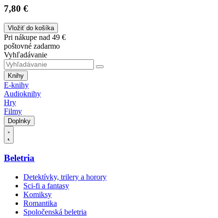
7,80 €
Vložiť do košíka
Pri nákupe nad 49 €
poštovné zadarmo
Vyhľadávanie
Knihy
E-knihy
Audioknihy
Hry
Filmy
Doplnky
Beletria
Detektívky, trilery a horory
Sci-fi a fantasy
Komiksy
Romantika
Spoločenská beletria