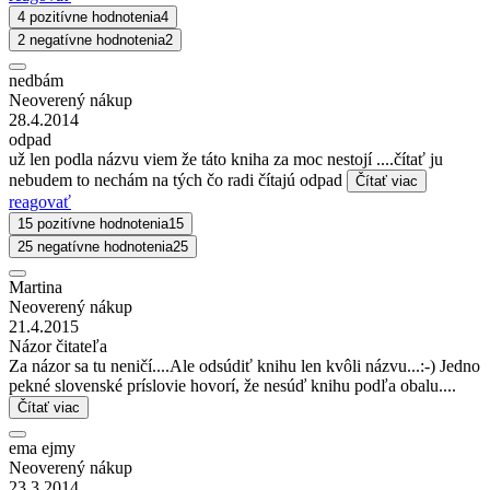
4 pozitívne hodnotenia
4
2 negatívne hodnotenia
2
nedbám
Neoverený nákup
28.4.2014
odpad
už len podla názvu viem že táto kniha za moc nestojí ....čítať ju
nebudem to nechám na tých čo radi čítajú odpad
Čítať viac
reagovať
15 pozitívne hodnotenia
15
25 negatívne hodnotenia
25
Martina
Neoverený nákup
21.4.2015
Názor čitateľa
Za názor sa tu neničí....Ale odsúdiť knihu len kvôli názvu...:-) Jedno
pekné slovenské príslovie hovorí, že nesúď knihu podľa obalu....
Čítať viac
ema ejmy
Neoverený nákup
23.3.2014