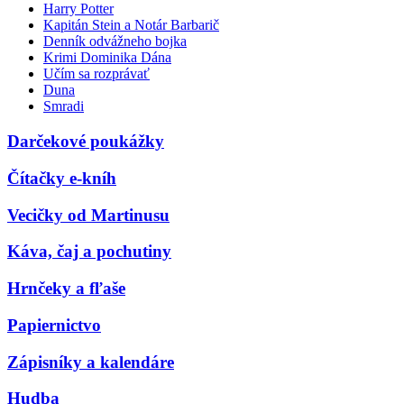
Harry Potter
Kapitán Stein a Notár Barbarič
Denník odvážneho bojka
Krimi Dominika Dána
Učím sa rozprávať
Duna
Smradi
Darčekové poukážky
Čítačky e-kníh
Vecičky od Martinusu
Káva, čaj a pochutiny
Hrnčeky a fľaše
Papiernictvo
Zápisníky a kalendáre
Hudba