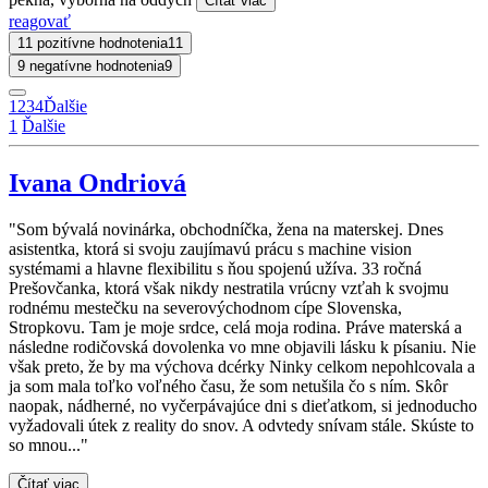
Čítať viac
reagovať
11 pozitívne hodnotenia
11
9 negatívne hodnotenia
9
1
2
3
4
Ďalšie
1
Ďalšie
Ivana Ondriová
"Som bývalá novinárka, obchodníčka, žena na materskej. Dnes
asistentka, ktorá si svoju zaujímavú prácu s machine vision
systémami a hlavne flexibilitu s ňou spojenú užíva. 33 ročná
Prešovčanka, ktorá však nikdy nestratila vrúcny vzťah k svojmu
rodnému mestečku na severovýchodnom cípe Slovenska,
Stropkovu. Tam je moje srdce, celá moja rodina. Práve materská a
následne rodičovská dovolenka vo mne objavili lásku k písaniu. Nie
však preto, že by ma výchova dcérky Ninky celkom nepohlcovala a
ja som mala toľko voľného času, že som netušila čo s ním. Skôr
naopak, nádherné, no vyčerpávajúce dni s dieťatkom, si jednoducho
vyžadovali útek z reality do snov. A odvtedy snívam stále. Skúste to
so mnou..."
Čítať viac