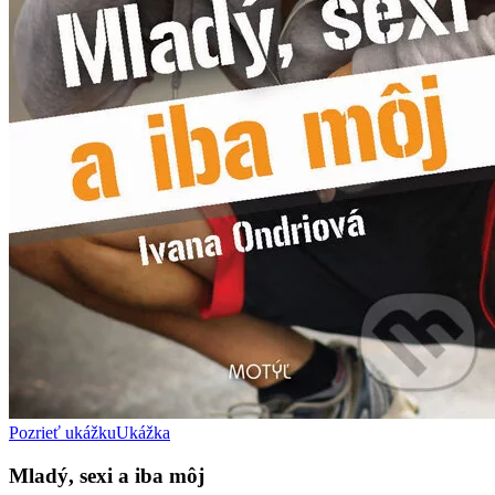
Pozrieť ukážku
Ukážka
Mladý, sexi a iba môj