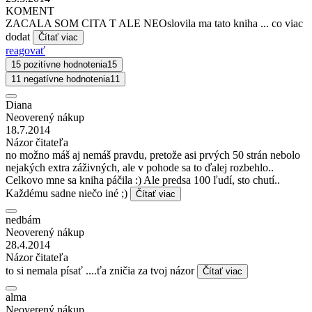
KOMENT
ZACALA SOM CITA T ALE NEOslovila ma tato kniha ... co viac
dodat
Čítať viac
reagovať
15 pozitívne hodnotenia
15
11 negatívne hodnotenia
11
Diana
Neoverený nákup
18.7.2014
Názor čitateľa
no možno máš aj nemáš pravdu, pretože asi prvých 50 strán nebolo
nejakých extra záživných, ale v pohode sa to ďalej rozbehlo..
Celkovo mne sa kniha páčila :) Ale predsa 100 ľudí, sto chutí..
Každému sadne niečo iné ;)
Čítať viac
nedbám
Neoverený nákup
28.4.2014
Názor čitateľa
to si nemala písať ....ťa zničia za tvoj názor
Čítať viac
alma
Neoverený nákup