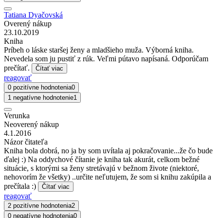
Tatiana Dyačovská
Overený nákup
23.10.2019
Kniha
Príbeh o láske staršej ženy a mladšieho muža. Výborná kniha.
Nevedela som ju pustiť z rúk. Veľmi pútavo napísaná. Odporúčam
prečítať.
Čítať viac
reagovať
0 pozitívne hodnotenia
0
1 negatívne hodnotenie
1
Verunka
Neoverený nákup
4.1.2016
Názor čitateľa
Kniha bola dobrá, no ja by som uvítala aj pokračovanie...že čo bude
ďalej :) Na oddychové čítanie je kniha tak akurát, celkom bežné
situácie, s ktorými sa ženy stretávajú v bežnom živote (niektoré,
nehovorím že všetky) ..určite neľutujem, že som si knihu zakúpila a
prečítala :)
Čítať viac
reagovať
2 pozitívne hodnotenia
2
0 negatívne hodnotenia
0