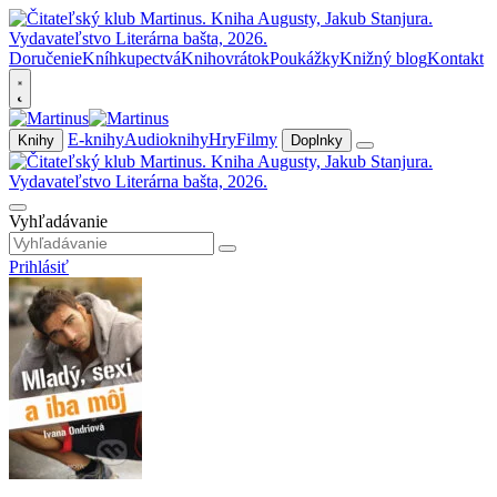
Doručenie
Kníhkupectvá
Knihovrátok
Poukážky
Knižný blog
Kontakt
E-knihy
Audioknihy
Hry
Filmy
Knihy
Doplnky
Vyhľadávanie
Prihlásiť