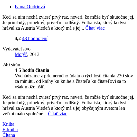
Ivana Ondriová
Keď sa ním nechá zviesť prvý raz, neverí, že môže byť skutočne jej.
Je primladý, pripekný, priveľmi odlišný. Futbalista, ktorý kedysi
hrával za Austria Viedeň a ktorý má s jej...
Čítať viac
4,2
43 hodnotení
Vydavateľstvo
Motýľ
, 2013
240 strán
4-5 hodín čítania
Vychádzame z priemerného údaju o rýchlosti čítania 230 slov
za minútu, od knihy ku knihe a čitateľa ku čitateľovi sa to
však môže líšiť.
Keď sa ním nechá zviesť prvý raz, neverí, že môže byť skutočne jej.
Je primladý, pripekný, priveľmi odlišný. Futbalista, ktorý kedysi
hrával za Austria Viedeň a ktorý má s jej obyčajným svetom len
veľmi málo spoločné...
Čítať viac
Kniha
E-kniha
Čítaná