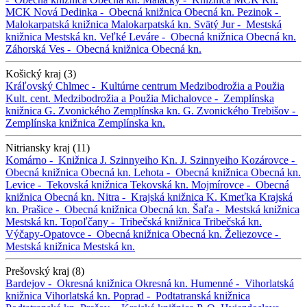
MCK
Nová Dedinka -
Obecná knižnica
Obecná kn.
Pezinok -
Malokarpatská knižnica
Malokarpatská kn.
Svätý Jur -
Mestská
knižnica
Mestská kn.
Veľké Leváre -
Obecná knižnica
Obecná kn.
Záhorská Ves -
Obecná knižnica
Obecná kn.
Košický kraj (3)
Kráľovský Chlmec -
Kultúrne centrum Medzibodrožia a Použia
Kult. cent. Medzibodrožia a Použia
Michalovce -
Zemplínska
knižnica G. Zvonického
Zemplínska kn. G. Zvonického
Trebišov -
Zemplínska knižnica
Zemplínska kn.
Nitriansky kraj (11)
Komárno -
Knižnica J. Szinnyeiho
Kn. J. Szinnyeiho
Kozárovce -
Obecná knižnica
Obecná kn.
Lehota -
Obecná knižnica
Obecná kn.
Levice -
Tekovská knižnica
Tekovská kn.
Mojmírovce -
Obecná
knižnica
Obecná kn.
Nitra -
Krajská knižnica K. Kmeťka
Krajská
kn.
Prašice -
Obecná knižnica
Obecná kn.
Šaľa -
Mestská knižnica
Mestská kn.
Topoľčany -
Tribečská knižnica
Tribečská kn.
Výčapy-Opatovce -
Obecná knižnica
Obecná kn.
Želiezovce -
Mestská knižnica
Mestská kn.
Prešovský kraj (8)
Bardejov -
Okresná knižnica
Okresná kn.
Humenné -
Vihorlatská
knižnica
Vihorlatská kn.
Poprad -
Podtatranská knižnica