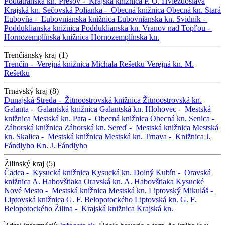
Podtatranská kn.
Prešov -
Krajská knižnica P. O. Hviezdoslava
Krajská kn.
Sečovská Polianka -
Obecná knižnica
Obecná kn.
Stará
Ľubovňa -
Ľubovnianska knižnica
Ľubovnianska kn.
Svidník -
Podduklianska knižnica
Podduklianska kn.
Vranov nad Topľou -
Hornozemplínska knižnica
Hornozemplínska kn.
Trenčiansky kraj (1)
Trenčín -
Verejná knižnica Michala Rešetku
Verejná kn. M.
Rešetku
Trnavský kraj (8)
Dunajská Streda -
Žitnoostrovská knižnica
Žitnoostrovská kn.
Galanta -
Galantská knižnica
Galantská kn.
Hlohovec -
Mestská
knižnica
Mestská kn.
Pata -
Obecná knižnica
Obecná kn.
Senica -
Záhorská knižnica
Záhorská kn.
Sereď -
Mestská knižnica
Mestská
kn.
Skalica -
Mestská knižnica
Mestská kn.
Trnava -
Knižnica J.
Fándlyho
Kn. J. Fándlyho
Žilinský kraj (5)
Čadca -
Kysucká knižnica
Kysucká kn.
Dolný Kubín -
Oravská
knižnica A. Habovštiaka
Oravská kn. A. Habovštiaka
Kysucké
Nové Mesto -
Mestská knižnica
Mestská kn.
Liptovský Mikuláš -
Liptovská knižnica G. F. Belopotockého
Liptovská kn. G. F.
Belopotockého
Žilina -
Krajská knižnica
Krajská kn.