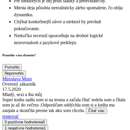
Pre niektorých je dej príliš sladký a predvídateľný.
Miesta deja pôsobia nerealisticky alebo spomalene, čo ubíja
dynamiku.
Chýbal konkrétnejší záver a niektorí by privítali
pokračovanie.
Niekoľko recenzií upozorňuje na drobné logické
nezrovnalosti a jazykové preklepy.
Pomohlo vám zhrnutie?
Pomohlo
Nepomohlo
Miroslava Moor
Overený zákazník
17.5.2020
Mladý, sexi a iba môj
Super kniha sadla som si na terasu a začala čítať sedela som a čítala
som ju až do večera .Odporúčam oddýchla som si a kniha ma
zaujala a skončila presne tak ako som chcela.
Čítať viac
reagovať
0 pozitívne hodnotenia
0
1 negatívne hodnotenie
1