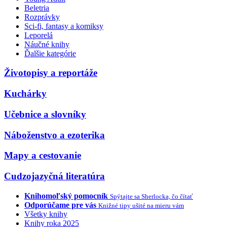
Beletria
Rozprávky
Sci-fi, fantasy a komiksy
Leporelá
Náučné knihy
Ďalšie kategórie
Životopisy a reportáže
Kuchárky
Učebnice a slovníky
Náboženstvo a ezoterika
Mapy a cestovanie
Cudzojazyčná literatúra
Knihomoľský pomocník
Spýtajte sa Sherlocka, čo čítať
Odporúčame pre vás
Knižné tipy ušité na mieru vám
Všetky knihy
Knihy roka 2025