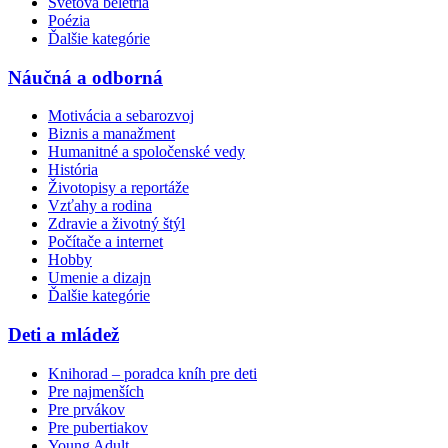
Svetová beletria
Poézia
Ďalšie kategórie
Náučná a odborná
Motivácia a sebarozvoj
Biznis a manažment
Humanitné a spoločenské vedy
História
Životopisy a reportáže
Vzťahy a rodina
Zdravie a životný štýl
Počítače a internet
Hobby
Umenie a dizajn
Ďalšie kategórie
Deti a mládež
Knihorad – poradca kníh pre deti
Pre najmenších
Pre prvákov
Pre pubertiakov
Young Adult