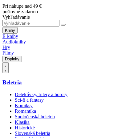
Pri nákupe nad 49 €
poštovné zadarmo
Vyhľadávanie
Knihy
E-knihy
Audioknihy
Hry
Filmy
Doplnky
Beletria
Detektívky, trilery a horory
Sci-fi a fantasy
Komiksy
Romantika
Spoločenská beletria
Klasika
Historické
Slovenská beletria