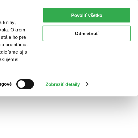
Povoliť všetko
a knihy,
ovala. Okrem
Odmietnuť
stále ho pre
u orientáciu.
dieľame aj s
Ďakujeme!
ngové
Zobraziť detaily