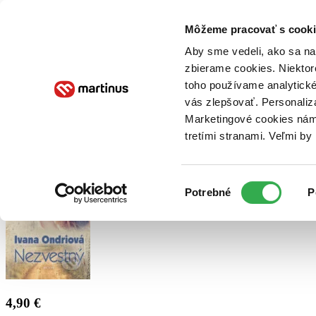
Doručenie
Kníhkupectvá
Knihovrátok
Poukážky
Knižný blog
Kontakt
Môžeme pracovať s cooki
Aby sme vedeli, ako sa na 
zbierame cookies. Niektor
E-knihy
Audioknihy
Hry
Filmy
Knihy
Doplnky
toho používame analytické
vás zlepšovať. Personaliz
Vyhľadávanie
Marketingové cookies nám 
tretími stranami. Veľmi b
Prihlásiť
Výber
Potrebné
P
súhlasu
4,90 €