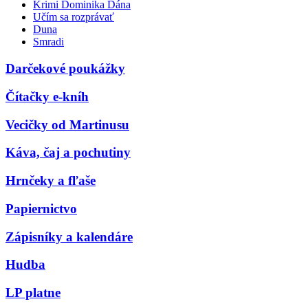
Krimi Dominika Dána
Učím sa rozprávať
Duna
Smradi
Darčekové poukážky
Čítačky e-kníh
Vecičky od Martinusu
Káva, čaj a pochutiny
Hrnčeky a fľaše
Papiernictvo
Zápisníky a kalendáre
Hudba
LP platne