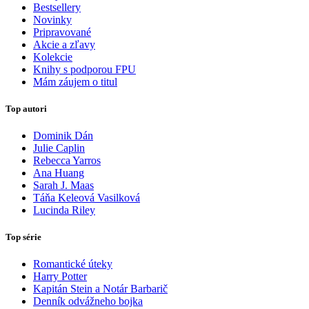
Bestsellery
Novinky
Pripravované
Akcie a zľavy
Kolekcie
Knihy s podporou FPU
Mám záujem o titul
Top autori
Dominik Dán
Julie Caplin
Rebecca Yarros
Ana Huang
Sarah J. Maas
Táňa Keleová Vasilková
Lucinda Riley
Top série
Romantické úteky
Harry Potter
Kapitán Stein a Notár Barbarič
Denník odvážneho bojka