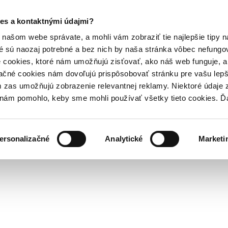
es a kontaktnými údajmi?
našom webe správate, a mohli vám zobraziť tie najlepšie tipy n
é sú naozaj potrebné a bez nich by naša stránka vôbec nefung
 cookies, ktoré nám umožňujú zisťovať, ako náš web funguje, a 
ačné cookies nám dovoľujú prispôsobovať stránku pre vašu lepši
zas umožňujú zobrazenie relevantnej reklamy. Niektoré údaje z
y nám pomohlo, keby sme mohli používať všetky tieto cookies. 
ersonalizačné
Analytické
Marketi