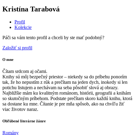
Kristína Tarabová
Profil
Kolekcie
Páči sa vám tento profil a chceli by ste mať podobný?
Založiť si profil
O mne
Čítam srdcom aj očami.
Knihy sú môj bezpečný priestor – niekedy sa do príbehu ponorím
tak, že ho nepustím z rúk a prečítam na jeden dych, inokedy si len
potichu listujem a nechávam na seba pôsobiť slová aj obrazy.
Najbližšie mám ku kvalitným románom, histórii, geografii a knihám
so skutočným príbehom. Podstate prečítam skoro každú knihu, ktorá
sa dostane ku mne. Čítanie je pre mňa spôsob, ako na chvíľu žiť
viac životov naraz.
Obľúbené literárne žánre
Romány