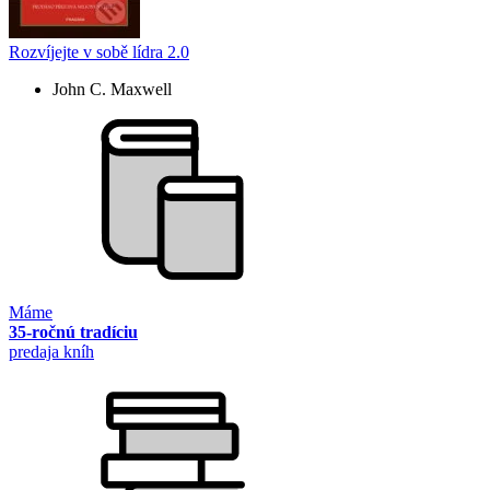
Rozvíjejte v sobě lídra 2.0
John C. Maxwell
Máme
35-ročnú tradíciu
predaja kníh