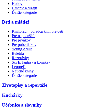
Hobby
Umenie a dizajn
Ďalšie kategórie
Deti a mládež
Knihorad – poradca kníh pre deti
Pre najmenších
Pre prvákov
Pre pubertiakov
Young Adult
Beletria
Rozprávky
Sci-fi, fantasy a komiksy
Leporelá
Náučné knihy
Ďalšie kategórie
Životopisy a reportáže
Kuchárky
Učebnice a slovníky