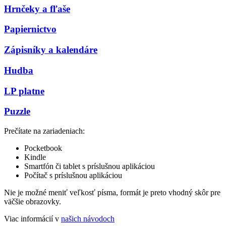
Hrnčeky a fľaše
Papiernictvo
Zápisníky a kalendáre
Hudba
LP platne
Puzzle
Prečítate na zariadeniach:
Pocketbook
Kindle
Smartfón či tablet s príslušnou aplikáciou
Počítač s príslušnou aplikáciou
Nie je možné meniť veľkosť písma, formát je preto vhodný skôr pre
väčšie obrazovky.
Viac informácií v
našich návodoch