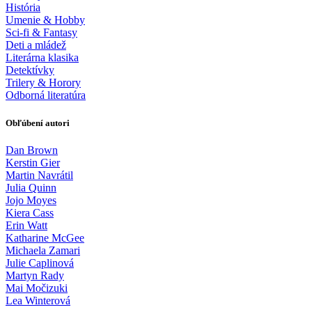
História
Umenie & Hobby
Sci-fi & Fantasy
Deti a mládež
Literárna klasika
Detektívky
Trilery & Horory
Odborná literatúra
Obľúbení autori
Dan Brown
Kerstin Gier
Martin Navrátil
Julia Quinn
Jojo Moyes
Kiera Cass
Erin Watt
Katharine McGee
Michaela Zamari
Julie Caplinová
Martyn Rady
Mai Močizuki
Lea Winterová