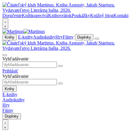
Doručenie
Kníhkupectvá
Knihovrátok
Poukážky
Knižný blog
Kontakt
E-knihy
Audioknihy
Hry
Filmy
Knihy
Doplnky
Vyhľadávanie
Prihlásiť
Vyhľadávanie
Knihy
E-knihy
Audioknihy
Hry
Filmy
Doplnky