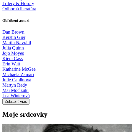
Trilery & Horory
Odborná literatúra
Obľúbení autori
Dan Brown
Kerstin Gier
Martin Navrátil
Julia Quinn
Jojo Moyes
Kiera Cass
Erin Watt
Katharine McGee
Michaela Zamari
Julie Caplinová
Martyn Rady
Mai Močizuki
Lea Winterová
Zobraziť viac
Moje srdcovky