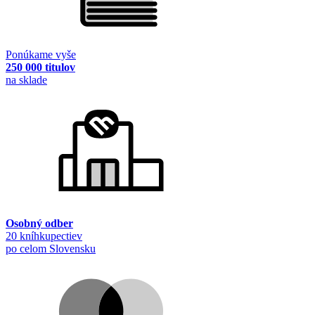
Ponúkame vyše
250 000 titulov
na sklade
Osobný odber
20 kníhkupectiev
po celom Slovensku