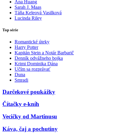
Ana Huang
Sarah J. Maas
Táňa Keleová Vasilková
Lucinda Riley
Top série
Romantické úteky
Harry Potter
Kapitán Stein a Notár Barbarič
Denník odvážneho bojka
Krimi Dominika Dána
Učím sa rozprávať
Duna
Smradi
Darčekové poukážky
Čítačky e-kníh
Vecičky od Martinusu
Káva, čaj a pochutiny