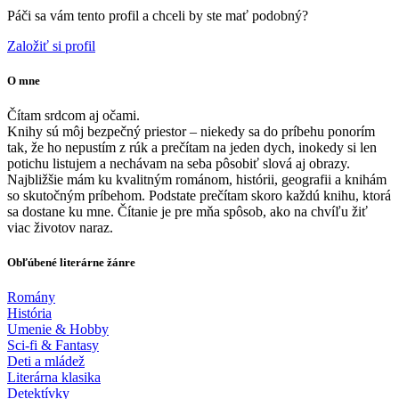
Páči sa vám tento profil a chceli by ste mať podobný?
Založiť si profil
O mne
Čítam srdcom aj očami.
Knihy sú môj bezpečný priestor – niekedy sa do príbehu ponorím
tak, že ho nepustím z rúk a prečítam na jeden dych, inokedy si len
potichu listujem a nechávam na seba pôsobiť slová aj obrazy.
Najbližšie mám ku kvalitným románom, histórii, geografii a knihám
so skutočným príbehom. Podstate prečítam skoro každú knihu, ktorá
sa dostane ku mne. Čítanie je pre mňa spôsob, ako na chvíľu žiť
viac životov naraz.
Obľúbené literárne žánre
Romány
História
Umenie & Hobby
Sci-fi & Fantasy
Deti a mládež
Literárna klasika
Detektívky