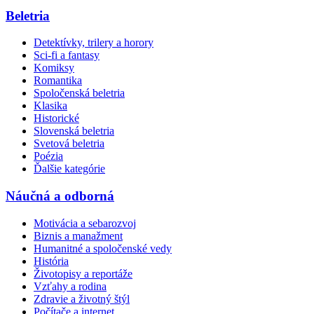
Beletria
Detektívky, trilery a horory
Sci-fi a fantasy
Komiksy
Romantika
Spoločenská beletria
Klasika
Historické
Slovenská beletria
Svetová beletria
Poézia
Ďalšie kategórie
Náučná a odborná
Motivácia a sebarozvoj
Biznis a manažment
Humanitné a spoločenské vedy
História
Životopisy a reportáže
Vzťahy a rodina
Zdravie a životný štýl
Počítače a internet