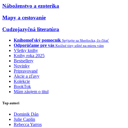
Náboženstvo a ezoterika
Mapy a cestovanie
Cudzojazyčná literatúra
Knihomoľský pomocník
Spýtajte sa Sherlocka, čo čítať
Odporúčame pre vás
Knižné tipy ušité na mieru vám
Všetky knihy
Knihy roka 2025
Bestsellery
Novinky
Pripravované
Akcie a zľavy
Kolekcie
BookTok
Mám záujem o titul
Top autori
Dominik Dán
Julie Caplin
Rebecca Yarros