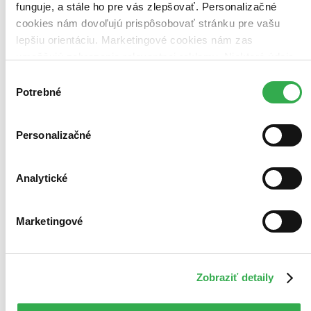
funguje, a stále ho pre vás zlepšovať. Personalizačné
cookies nám dovoľujú prispôsobovať stránku pre vašu
lepšiu orientáciu. Marketingové cookies nám zas
umožňujú zobrazenie relevantnej reklamy. Niektoré údaje
zdieľame aj s tretími stranami. Veľmi by nám pomohlo,
Výber
keby sme mohli používať všetky tieto cookies. Ďakujeme!
Potrebné
súhlasu
Personalizačné
Analytické
Marketingové
Zobraziť detaily