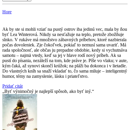
Hore
Ak by ste si mohli vziať na pustý ostrov iba jedinú vec, mala by ňou
byť Lea Winterová. Nikdy sa nesťažuje na teplo, pretože zbožňuje
slnko. V rukáve má množstvo zábavných príbehov, ktoré nazbierala
počas dovoleniek. Zje čokoľvek, pokiaľ to nemusí sama uvariť. Má
rada spoločnosť, ale občas ju prepadne obdobie, kedy si vychutnáva
samotu – najmä vtedy, keď sa jej v hlave rodí nový príbeh. Ak sa
pustí do písania, nezáleží na tom, kde práve je. Píše vo vlaku; v aute,
kým čaká, až synovi skončí krúžok; na pláži ba dokonca i v lietadle.
Do vlastných kníh sa snaží vkladať to, čo sama miluje – inteligentný
humor, témy na zamyslenie, lásku i priateľstvo.
Pridať citát
Byť výnimočný je najlepší spôsob, ako byť iný.