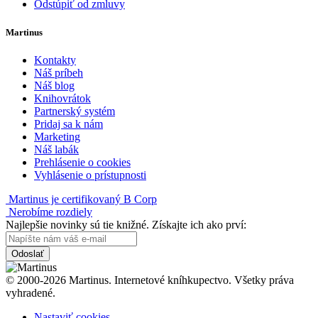
Odstúpiť od zmluvy
Martinus
Kontakty
Náš príbeh
Náš blog
Knihovrátok
Partnerský systém
Pridaj sa k nám
Marketing
Náš labák
Prehlásenie o cookies
Vyhlásenie o prístupnosti
Martinus je certifikovaný B Corp
Nerobíme rozdiely
Najlepšie novinky sú tie knižné. Získajte ich ako prví:
Odoslať
© 2000-2026 Martinus. Internetové kníhkupectvo. Všetky práva
vyhradené.
Nastaviť cookies