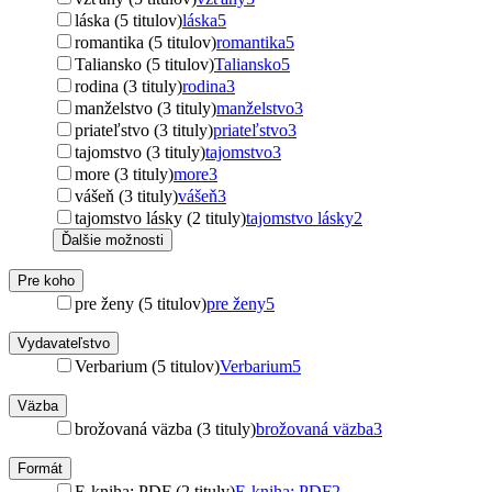
láska (5 titulov)
láska
5
romantika (5 titulov)
romantika
5
Taliansko (5 titulov)
Taliansko
5
rodina (3 tituly)
rodina
3
manželstvo (3 tituly)
manželstvo
3
priateľstvo (3 tituly)
priateľstvo
3
tajomstvo (3 tituly)
tajomstvo
3
more (3 tituly)
more
3
vášeň (3 tituly)
vášeň
3
tajomstvo lásky (2 tituly)
tajomstvo lásky
2
Ďalšie možnosti
Pre koho
pre ženy (5 titulov)
pre ženy
5
Vydavateľstvo
Verbarium (5 titulov)
Verbarium
5
Väzba
brožovaná väzba (3 tituly)
brožovaná väzba
3
Formát
E-kniha: PDF (2 tituly)
E-kniha: PDF
2