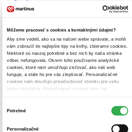
Bestsellery
Top hodnotené
Novinky
Najdrahšie
Najlacnejšie
Najvyššia zľava
Môžeme pracovať s cookies a kontaktnými údajmi?
Aby sme vedeli, ako sa na našom webe správate, a mohli
vám zobraziť tie najlepšie tipy na knihy, zbierame cookies.
Niektoré sú naozaj potrebné a bez nich by naša stránka
vôbec nefungovala. Okrem toho používame analytické
cookies, ktoré nám umožňujú zisťovať, ako náš web
funguje, a stále ho pre vás zlepšovať. Personalizačné
cookies nám dovoľujú prispôsobovať stránku pre vašu
lepšiu orientáciu. Marketingové cookies nám zas
umožňujú zobrazenie relevantnej reklamy. Niektoré údaje
zdieľame aj s tretími stranami. Veľmi by nám pomohlo,
Výber
keby sme mohli používať všetky tieto cookies. Ďakujeme!
Potrebné
súhlasu
Personalizačné