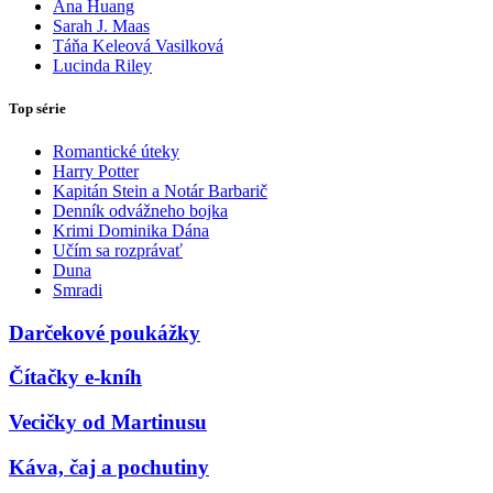
Ana Huang
Sarah J. Maas
Táňa Keleová Vasilková
Lucinda Riley
Top série
Romantické úteky
Harry Potter
Kapitán Stein a Notár Barbarič
Denník odvážneho bojka
Krimi Dominika Dána
Učím sa rozprávať
Duna
Smradi
Darčekové poukážky
Čítačky e-kníh
Vecičky od Martinusu
Káva, čaj a pochutiny