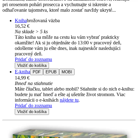
pri orosenom pohári prosecca a vychutnajte si iskrenie a
odhaľovanie tajomstva, ktoré malo zostať navždy ukryté...
Kniha
brožovaná väzba
16,52 €
Na sklade > 5 ks
Táto kniha sa môže na cestu ku vám vybrať prakticky
okamžite! Ak si ju objednáte do 13:00 v pracovný deň,
odošleme vám ju ešte dnes, inak najneskôr nasledujúci
pracovný deň.
Pridať do zoznamu
Vložiť do košíka
E-kniha
PDF
EPUB
MOBI
14,99 €
Ihneď na stiahnutie
Máte čítačku, tablet alebo mobil? Stiahnite si do nich e-knihu:
budete ju mať hneď a ešte aj ušetríte život stromom. Viac
informácii o e-knihách
nájdete tu
.
Pridať do zoznamu
Vložiť do košíka