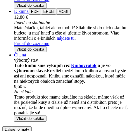
Vložiť do košíka
E-kniha
PDF
EPUB
MOBI
12,80 €
Ihneď na stiahnutie
Máte čítačku, tablet alebo mobil? Stiahnite si do nich e-knihu:
budete ju mať hneď a ešte aj ušetríte život stromom. Viac
informácii o e-knihách
nájdete tu
.
Pridať do zoznamu
Vložiť do košíka
Čítaná
výborný stav
Túto knihu sme vykúpili cez
Knihovrátok
a je vo
výbornom stave.
Rozdiel medzi touto knihou a novou by ste
asi ani nespoznali. Knihu sme označili nálepkou, ktorá môže
na niektorých obaloch zanechať stopy.
9,60 €
Na sklade
Tento produkt síce máme aktuálne na sklade, máme však už
iba posledné kusy a ďalšie už nemá ani distribútor, preto je
možné, že bude onedlho úplne vypredaný. Ak ho chcete mať,
ponáhľajte sa!
Vložiť do košíka
Ďalšie formáty