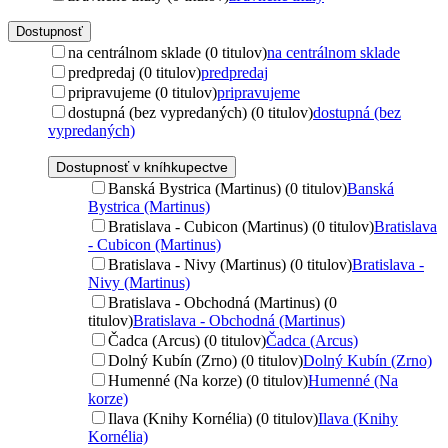
Dostupnosť
na centrálnom sklade (0 titulov)
na centrálnom sklade
predpredaj (0 titulov)
predpredaj
pripravujeme (0 titulov)
pripravujeme
dostupná (bez vypredaných) (0 titulov)
dostupná (bez
vypredaných)
Dostupnosť v kníhkupectve
Banská Bystrica (Martinus) (0 titulov)
Banská
Bystrica (Martinus)
Bratislava - Cubicon (Martinus) (0 titulov)
Bratislava
- Cubicon (Martinus)
Bratislava - Nivy (Martinus) (0 titulov)
Bratislava -
Nivy (Martinus)
Bratislava - Obchodná (Martinus) (0
titulov)
Bratislava - Obchodná (Martinus)
Čadca (Arcus) (0 titulov)
Čadca (Arcus)
Dolný Kubín (Zrno) (0 titulov)
Dolný Kubín (Zrno)
Humenné (Na korze) (0 titulov)
Humenné (Na
korze)
Ilava (Knihy Kornélia) (0 titulov)
Ilava (Knihy
Kornélia)