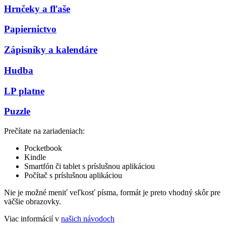
Hrnčeky a fľaše
Papiernictvo
Zápisníky a kalendáre
Hudba
LP platne
Puzzle
Prečítate na zariadeniach:
Pocketbook
Kindle
Smartfón či tablet s príslušnou aplikáciou
Počítač s príslušnou aplikáciou
Nie je možné meniť veľkosť písma, formát je preto vhodný skôr pre
väčšie obrazovky.
Viac informácií v
našich návodoch