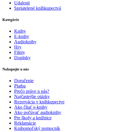
Udalosti
Spriatelené kníhkupectvá
Kategórie
Knihy
E-knihy
Audioknihy
Hry
Filmy
Doplnky
Nakupujte u nás
Doručenie
Platba
Prečo práve u nás?
Najčastejšie otázky
Rezervácia v kníhkupectve
Ako čítať e-knihy
Ako počúvať audioknihy
Pre školy a knižnice
Reklamácie
Knihomoľský pomocník