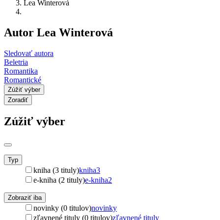
Lea Winterová
Autor Lea Winterová
Sledovať autora
Beletria
Romantika
Romantické
Zúžiť výber
Zoradiť
Zúžiť výber
Typ
kniha (3 tituly)
kniha
3
e-kniha (2 tituly)
e-kniha
2
Zobraziť iba
novinky (0 titulov)
novinky
zľavnené tituly (0 titulov)
zľavnené tituly