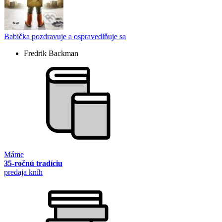
Babička pozdravuje a ospravedlňuje sa
Fredrik Backman
Máme
35-ročnú tradíciu
predaja kníh