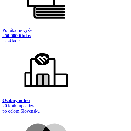
Ponúkame vyše
250 000 titulov
na sklade
Osobný odber
20 kníhkupectiev
po celom Slovensku