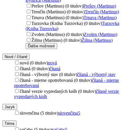
Bystrica (Martinus)
Prešov (Martinus) (0 titulov)
Prešov (Martinus)
Trenčín (Martinus) (0 titulov)
Trenčín (Martinus)
Trnava (Martinus) (0 titulov)
Trnava (Martinus)
Turzovka (Kniha Turzovka) (0 titulov)
Turzovka
(Kniha Turzovka)
Zvolen (Martinus) (0 titulov)
Zvolen (Martinus)
Žilina (Martinus) (0 titulov)
Žilina (Martinus)
Ďalšie možnosti
Nové / čítané
nová (0 titulov)
nová
čítaná (0 titulov)
čítaná
čítaná - výborný stav (0 titulov)
čítaná - výborný stav
čítaná - mierne opotrebovaná (0 titulov)
čítaná - mierne
opotrebovaná
čítané verzie vypredaných kníh (0 titulov)
čítané verzie
vypredaných kníh
Jazyk
slovenčina (5 titulov)
slovenčina
5
Téma
vzťahy (5 titulov)
vzťahy
5