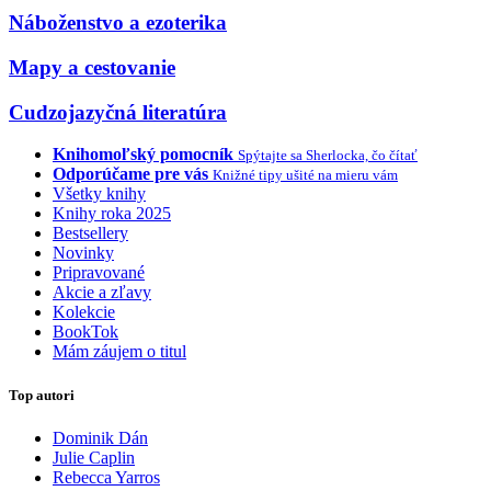
Náboženstvo a ezoterika
Mapy a cestovanie
Cudzojazyčná literatúra
Knihomoľský pomocník
Spýtajte sa Sherlocka, čo čítať
Odporúčame pre vás
Knižné tipy ušité na mieru vám
Všetky knihy
Knihy roka 2025
Bestsellery
Novinky
Pripravované
Akcie a zľavy
Kolekcie
BookTok
Mám záujem o titul
Top autori
Dominik Dán
Julie Caplin
Rebecca Yarros