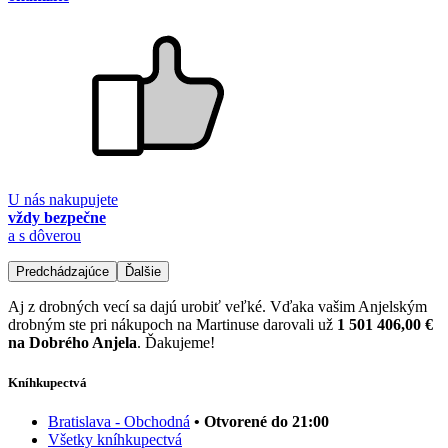
U nás nakupujete
vždy bezpečne
a s dôverou
Predchádzajúce
Ďalšie
Aj z drobných vecí sa dajú urobiť veľké. Vďaka vašim Anjelským
drobným ste pri nákupoch na Martinuse darovali už
1 501 406,00 €
na Dobrého Anjela
. Ďakujeme!
Kníhkupectvá
Bratislava - Obchodná
• Otvorené do 21:00
Všetky kníhkupectvá