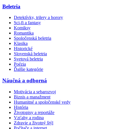
Beletria
Detektívky, trilery a horory
Sci-fi a fantasy
Komiksy
Romantika
Spoločenská beletria
Klasika
Historické
Slovenská beletria
Svetová beletria
Poézia
Ďalšie kategórie
Náučná a odborná
Motivácia a sebarozvoj
Biznis a manažment
Humanitné a spoločenské vedy
História
Životopisy a reportáže
Vzťahy a rodina
Zdravie a životný štýl
Počítače a internet