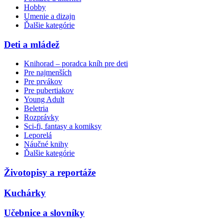
Hobby
Umenie a dizajn
Ďalšie kategórie
Deti a mládež
Knihorad – poradca kníh pre deti
Pre najmenších
Pre prvákov
Pre pubertiakov
Young Adult
Beletria
Rozprávky
Sci-fi, fantasy a komiksy
Leporelá
Náučné knihy
Ďalšie kategórie
Životopisy a reportáže
Kuchárky
Učebnice a slovníky