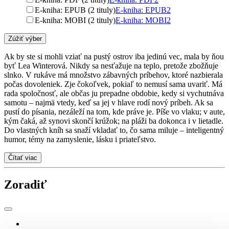
E-kniha: EPUB (2 tituly)
E-kniha: EPUB
2
E-kniha: MOBI (2 tituly)
E-kniha: MOBI
2
Zúžiť výber
Ak by ste si mohli vziať na pustý ostrov iba jedinú vec, mala by ňou
byť Lea Winterová. Nikdy sa nesťažuje na teplo, pretože zbožňuje
slnko. V rukáve má množstvo zábavných príbehov, ktoré nazbierala
počas dovoleniek. Zje čokoľvek, pokiaľ to nemusí sama uvariť. Má
rada spoločnosť, ale občas ju prepadne obdobie, kedy si vychutnáva
samotu – najmä vtedy, keď sa jej v hlave rodí nový príbeh. Ak sa
pustí do písania, nezáleží na tom, kde práve je. Píše vo vlaku; v aute,
kým čaká, až synovi skončí krúžok; na pláži ba dokonca i v lietadle.
Do vlastných kníh sa snaží vkladať to, čo sama miluje – inteligentný
humor, témy na zamyslenie, lásku i priateľstvo.
Čítať viac
Zoradiť