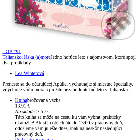
TOP #91
Taliansko, láska (a)more
Jedno horúce leto s tajomstvom, ktoré spojí
dva protiklady
Lea Winterová
Preneste sa do očarujúcej Apúlie, vychutnajte si miestne špeciality,
vdýchnite vôňu mora a prežite nezabudnuteľné leto v Taliansku...
Kniha
brožovaná väzba
13,91 €
Na sklade > 5 ks
Táto kniha sa môže na cestu ku vám vybrať prakticky
okamžite! Ak si ju objednáte do 13:00 v pracovný deň,
odošleme vám ju ešte dnes, inak najneskôr nasledujúci
pracovný deň.
Pridať do zoznamu