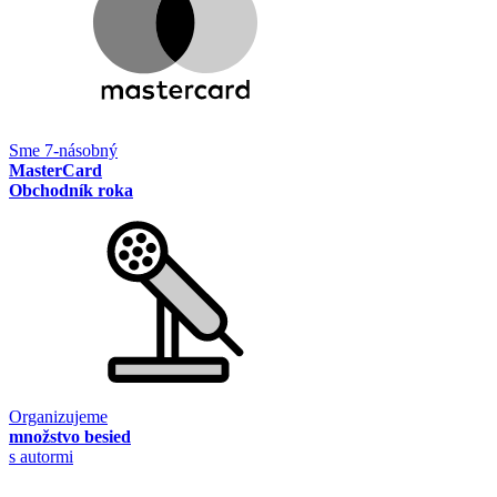
Sme 7-násobný
MasterCard
Obchodník roka
Organizujeme
množstvo besied
s autormi