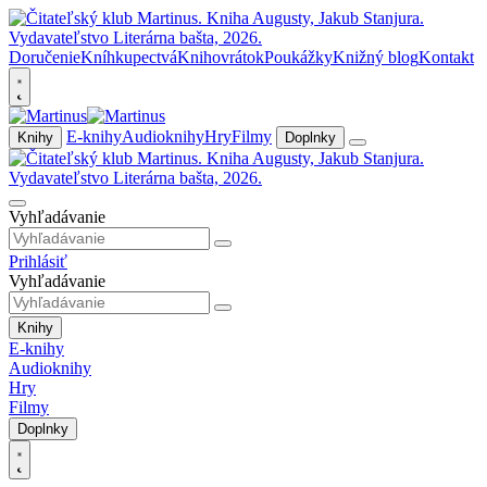
Doručenie
Kníhkupectvá
Knihovrátok
Poukážky
Knižný blog
Kontakt
E-knihy
Audioknihy
Hry
Filmy
Knihy
Doplnky
Vyhľadávanie
Prihlásiť
Vyhľadávanie
Knihy
E-knihy
Audioknihy
Hry
Filmy
Doplnky