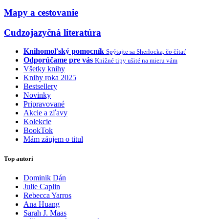
Mapy a cestovanie
Cudzojazyčná literatúra
Knihomoľský pomocník
Spýtajte sa Sherlocka, čo čítať
Odporúčame pre vás
Knižné tipy ušité na mieru vám
Všetky knihy
Knihy roka 2025
Bestsellery
Novinky
Pripravované
Akcie a zľavy
Kolekcie
BookTok
Mám záujem o titul
Top autori
Dominik Dán
Julie Caplin
Rebecca Yarros
Ana Huang
Sarah J. Maas