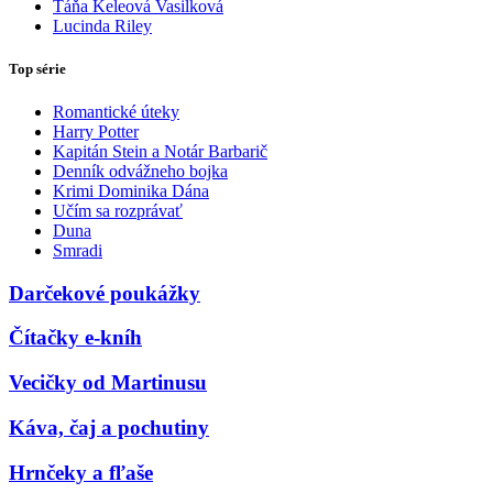
Táňa Keleová Vasilková
Lucinda Riley
Top série
Romantické úteky
Harry Potter
Kapitán Stein a Notár Barbarič
Denník odvážneho bojka
Krimi Dominika Dána
Učím sa rozprávať
Duna
Smradi
Darčekové poukážky
Čítačky e-kníh
Vecičky od Martinusu
Káva, čaj a pochutiny
Hrnčeky a fľaše