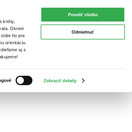
Povoliť všetko
a knihy,
ovala. Okrem
Odmietnuť
stále ho pre
u orientáciu.
dieľame aj s
Ďakujeme!
ngové
Zobraziť detaily