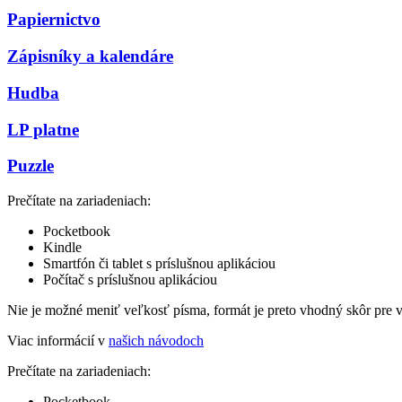
Papiernictvo
Zápisníky a kalendáre
Hudba
LP platne
Puzzle
Prečítate na zariadeniach:
Pocketbook
Kindle
Smartfón či tablet s príslušnou aplikáciou
Počítač s príslušnou aplikáciou
Nie je možné meniť veľkosť písma, formát je preto vhodný skôr pre 
Viac informácií v
našich návodoch
Prečítate na zariadeniach:
Pocketbook