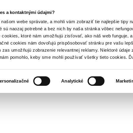
es a kontaktnými údajmi?
našom webe správate, a mohli vám zobraziť tie najlepšie tipy n
é sú naozaj potrebné a bez nich by naša stránka vôbec nefung
 cookies, ktoré nám umožňujú zisťovať, ako náš web funguje, a 
ačné cookies nám dovoľujú prispôsobovať stránku pre vašu lepši
zas umožňujú zobrazenie relevantnej reklamy. Niektoré údaje z
y nám pomohlo, keby sme mohli používať všetky tieto cookies. 
ersonalizačné
Analytické
Marketi