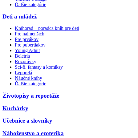
Ďalšie kategórie
Deti a mládež
Knihorad – poradca kníh pre deti
Pre najmenších
Pre prvákov
Pre pubertiakov
Young Adult
Beletria
Rozprávky
Sci-fi, fantasy a komiksy
Leporelá
Náučné knihy
Ďalšie kategórie
Životopisy a reportáže
Kuchárky
Učebnice a slovníky
Náboženstvo a ezoterika