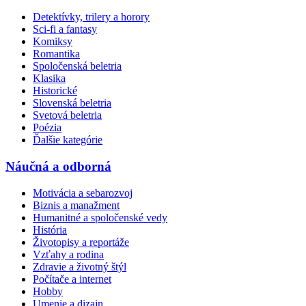
Detektívky, trilery a horory
Sci-fi a fantasy
Komiksy
Romantika
Spoločenská beletria
Klasika
Historické
Slovenská beletria
Svetová beletria
Poézia
Ďalšie kategórie
Náučná a odborná
Motivácia a sebarozvoj
Biznis a manažment
Humanitné a spoločenské vedy
História
Životopisy a reportáže
Vzťahy a rodina
Zdravie a životný štýl
Počítače a internet
Hobby
Umenie a dizajn