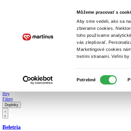
Doručenie
Kníhkupectvá
Knihovrátok
Poukážky
Knižný blog
Kontakt
Môžeme pracovať s cooki
Aby sme vedeli, ako sa na 
zbierame cookies. Niektor
E-knihy
Audioknihy
Hry
Filmy
Knihy
Doplnky
toho používame analytické
vás zlepšovať. Personaliz
Vyhľadávanie
Marketingové cookies nám 
tretími stranami. Veľmi b
Prihlásiť
Vyhľadávanie
Výber
Knihy
Potrebné
P
súhlasu
E-knihy
Audioknihy
Hry
Filmy
Doplnky
Beletria