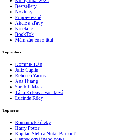
Knihy roka 2025
Bestsellery
Novinky
Pripravované
Akcie a zľavy
Kolekcie
BookTok
Mám záujem o titul
Top autori
Dominik Dán
Julie Caplin
Rebecca Yarros
Ana Huang
Sarah J. Maas
Táňa Keleová Vasilková
Lucinda Riley
Top série
Romantické úteky
Harry Potter
Kapitán Stein a Notár Barbarič
Denník odvážneho bojka