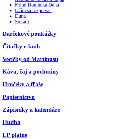
Krimi Dominika Dána
Učím sa rozprávať
Duna
Smradi
Darčekové poukážky
Čítačky e-kníh
Vecičky od Martinusu
Káva, čaj a pochutiny
Hrnčeky a fľaše
Papiernictvo
Zápisníky a kalendáre
Hudba
LP platne