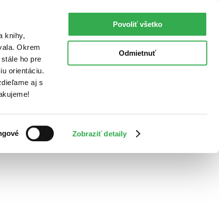
Povoliť všetko
a knihy,
ovala. Okrem
Odmietnuť
stále ho pre
u orientáciu.
dieľame aj s
Ďakujeme!
ngové
Zobraziť detaily