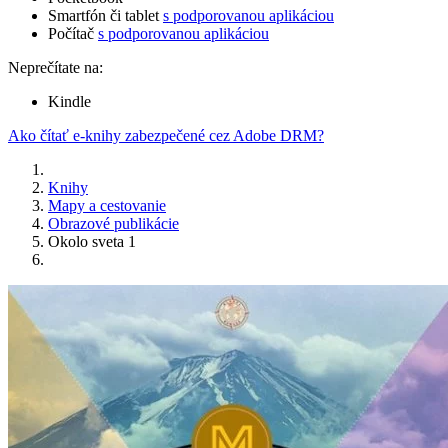
Smartfón či tablet
s podporovanou aplikáciou
Počítač
s podporovanou aplikáciou
Neprečítate na:
Kindle
Ako čítať e-knihy zabezpečené cez Adobe DRM?
Knihy
Mapy a cestovanie
Obrazové publikácie
Okolo sveta 1