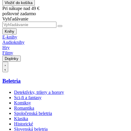
Vložiť do košíka
Pri nákupe nad 49 €
poštovné zadarmo
Vyhľadávanie
Knihy
E-knihy
Audioknihy
Hry
Filmy
Doplnky
Beletria
Detektívky, trilery a horory
Sci-fi a fantasy
Komiksy
Romantika
Spoločenská beletria
Klasika
Historické
Slovenská beletria