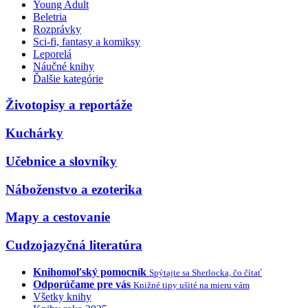
Young Adult
Beletria
Rozprávky
Sci-fi, fantasy a komiksy
Leporelá
Náučné knihy
Ďalšie kategórie
Životopisy a reportáže
Kuchárky
Učebnice a slovníky
Náboženstvo a ezoterika
Mapy a cestovanie
Cudzojazyčná literatúra
Knihomoľský pomocník
Spýtajte sa Sherlocka, čo čítať
Odporúčame pre vás
Knižné tipy ušité na mieru vám
Všetky knihy