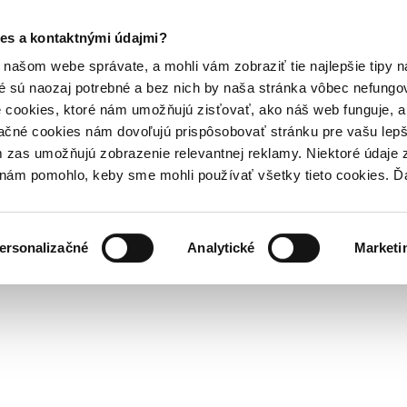
es a kontaktnými údajmi?
našom webe správate, a mohli vám zobraziť tie najlepšie tipy n
é sú naozaj potrebné a bez nich by naša stránka vôbec nefung
 cookies, ktoré nám umožňujú zisťovať, ako náš web funguje, a 
ačné cookies nám dovoľujú prispôsobovať stránku pre vašu lepši
zas umožňujú zobrazenie relevantnej reklamy. Niektoré údaje z
y nám pomohlo, keby sme mohli používať všetky tieto cookies. 
ersonalizačné
Analytické
Marketi