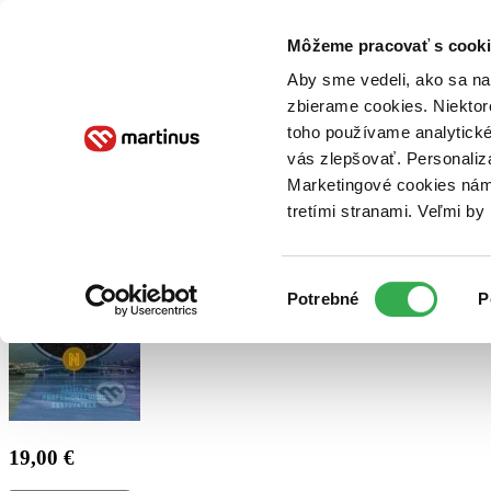
Doručenie
Kníhkupectvá
Knihovrátok
Poukážky
Knižný blog
Kontakt
Môžeme pracovať s cooki
Aby sme vedeli, ako sa na 
zbierame cookies. Niektor
E-knihy
Audioknihy
Hry
Filmy
Knihy
Doplnky
toho používame analytické
vás zlepšovať. Personaliz
Vyhľadávanie
Marketingové cookies nám 
tretími stranami. Veľmi b
Prihlásiť
Výber
Potrebné
P
súhlasu
19,00 €