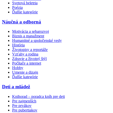
Svetová beletria
Poézia
Ďalšie kategórie
Náučná a odborná
Motivácia a sebarozvoj
Biznis a manažment
Humanitné a spoločenské vedy
História
Životopisy a reportáže
Vzťahy a rodina
Zdravie a životný štýl
Počítače a internet
Hobby
Umenie a dizajn
Ďalšie kategórie
Deti a mládež
Knihorad – poradca kníh pre deti
Pre najmenších
Pre prvákov
Pre pubertiakov