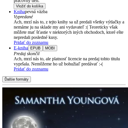
pracovný deň.
Vložiť do košíka
Kniha
pevná väzba
Vypredané
Ach, mrzí nás to, z tejto knihy sa už predali všetky výtlačky a
nemáme ju na sklade my ani vydavateľ :( Teoreticky však
môžete mať šťastie v niektorých iných obchodoch, ktoré ešte
nepredali posledné kusy.
Pridať do zoznamu
E-kniha
EPUB
MOBI
Predaj skončil
Ach, mrzí nás to, ale platnosť licencie na predaj tohto titulu
vypršala. Nemôžeme ho už bohužiaľ predávať :-(
Pridať do zoznamu
Ďalšie formáty