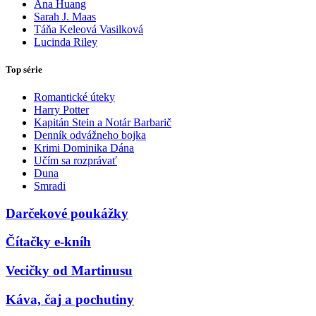
Ana Huang
Sarah J. Maas
Táňa Keleová Vasilková
Lucinda Riley
Top série
Romantické úteky
Harry Potter
Kapitán Stein a Notár Barbarič
Denník odvážneho bojka
Krimi Dominika Dána
Učím sa rozprávať
Duna
Smradi
Darčekové poukážky
Čítačky e-kníh
Vecičky od Martinusu
Káva, čaj a pochutiny