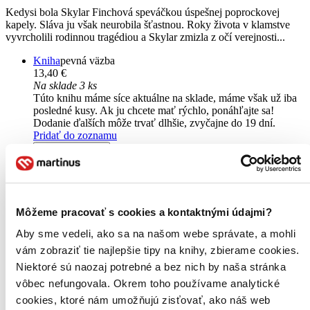
Kedysi bola Skylar Finchová speváčkou úspešnej poprockovej
kapely. Sláva ju však neurobila šťastnou. Roky života v klamstve
vyvrcholili rodinnou tragédiou a Skylar zmizla z očí verejnosti...
Kniha
pevná väzba
13,40 €
Na sklade 3 ks
Túto knihu máme síce aktuálne na sklade, máme však už iba
posledné kusy. Ak ju chcete mať rýchlo, ponáhľajte sa!
Dodanie ďalších môže trvať dlhšie, zvyčajne do 19 dní.
Pridať do zoznamu
Vložiť do košíka
E-kniha
PDF
EPUB
MOBI
Predaj skončil
Ach, mrzí nás to, ale platnosť licencie na predaj tohto titulu
vypršala. Nemôžeme ho už bohužiaľ predávať :-(
Môžeme pracovať s cookies a kontaktnými údajmi?
Pridať do zoznamu
Čítaná
Aby sme vedeli, ako sa na našom webe správate, a mohli
výborný stav
vám zobraziť tie najlepšie tipy na knihy, zbierame cookies.
Túto knihu sme vykúpili cez
Knihovrátok
a je vo
výbornom stave.
Rozdiel medzi touto knihou a novou by ste
Niektoré sú naozaj potrebné a bez nich by naša stránka
asi ani nespoznali. Knihu sme označili nálepkou, ktorá môže
vôbec nefungovala. Okrem toho používame analytické
na niektorých obaloch zanechať stopy.
cookies, ktoré nám umožňujú zisťovať, ako náš web
8,00 €