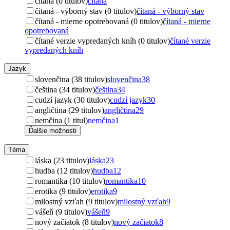
čítaná (0 titulov)
čítaná
čítaná - výborný stav (0 titulov)
čítaná - výborný stav
čítaná - mierne opotrebovaná (0 titulov)
čítaná - mierne
opotrebovaná
čítané verzie vypredaných kníh (0 titulov)
čítané verzie
vypredaných kníh
Jazyk
slovenčina (38 titulov)
slovenčina
38
čeština (34 titulov)
čeština
34
cudzí jazyk (30 titulov)
cudzí jazyk
30
angličtina (29 titulov)
angličtina
29
nemčina (1 titul)
nemčina
1
Ďalšie možnosti
Téma
láska (23 titulov)
láska
23
hudba (12 titulov)
hudba
12
romantika (10 titulov)
romantika
10
erotika (9 titulov)
erotika
9
milostný vzťah (9 titulov)
milostný vzťah
9
vášeň (9 titulov)
vášeň
9
nový začiatok (8 titulov)
nový začiatok
8