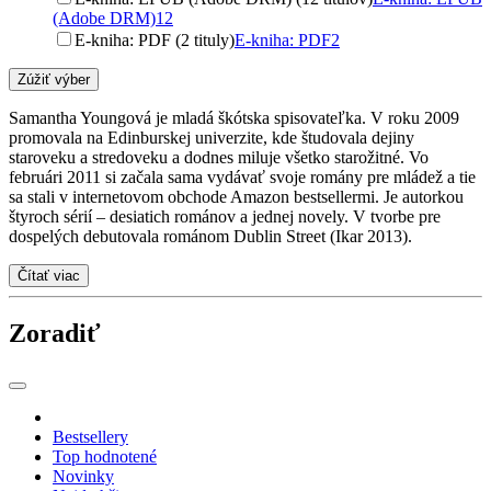
(Adobe DRM)
12
E-kniha: PDF (2 tituly)
E-kniha: PDF
2
Zúžiť výber
Samantha Youngová je mladá škótska spisovateľka. V roku 2009
promovala na Edinburskej univerzite, kde študovala dejiny
staroveku a stredoveku a dodnes miluje všetko starožitné. Vo
februári 2011 si začala sama vydávať svoje romány pre mládež a tie
sa stali v internetovom obchode Amazon bestsellermi. Je autorkou
štyroch sérií – desiatich románov a jednej novely. V tvorbe pre
dospelých debutovala románom Dublin Street (Ikar 2013).
Čítať viac
Zoradiť
Bestsellery
Top hodnotené
Novinky