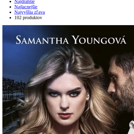
Najdrahšie
Najlacnejšie
Najvyššia zľava
102 produktov