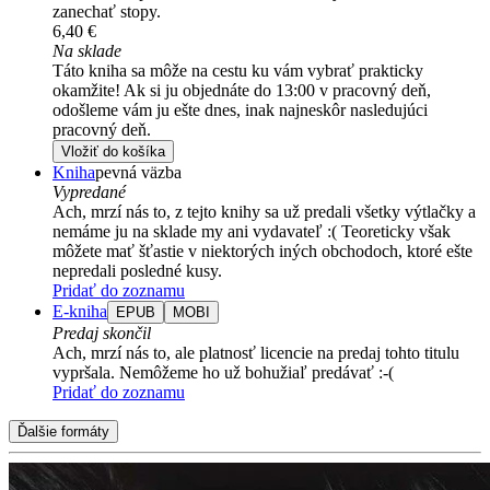
zanechať stopy.
6,40 €
Na sklade
Táto kniha sa môže na cestu ku vám vybrať prakticky
okamžite! Ak si ju objednáte do 13:00 v pracovný deň,
odošleme vám ju ešte dnes, inak najneskôr nasledujúci
pracovný deň.
Vložiť do košíka
Kniha
pevná väzba
Vypredané
Ach, mrzí nás to, z tejto knihy sa už predali všetky výtlačky a
nemáme ju na sklade my ani vydavateľ :( Teoreticky však
môžete mať šťastie v niektorých iných obchodoch, ktoré ešte
nepredali posledné kusy.
Pridať do zoznamu
E-kniha
EPUB
MOBI
Predaj skončil
Ach, mrzí nás to, ale platnosť licencie na predaj tohto titulu
vypršala. Nemôžeme ho už bohužiaľ predávať :-(
Pridať do zoznamu
Ďalšie formáty