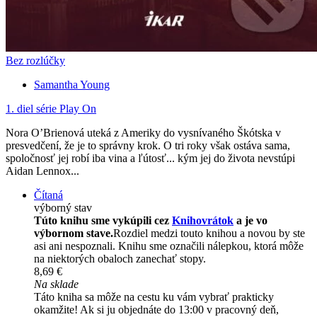
Bez rozlúčky
Samantha Young
1. diel série
Play On
Nora O’Brienová uteká z Ameriky do vysnívaného Škótska v
presvedčení, že je to správny krok. O tri roky však ostáva sama,
spoločnosť jej robí iba vina a ľútosť... kým jej do života nevstúpi
Aidan Lennox...
Čítaná
výborný stav
Túto knihu sme vykúpili cez
Knihovrátok
a je vo
výbornom stave.
Rozdiel medzi touto knihou a novou by ste
asi ani nespoznali. Knihu sme označili nálepkou, ktorá môže
na niektorých obaloch zanechať stopy.
8,69 €
Na sklade
Táto kniha sa môže na cestu ku vám vybrať prakticky
okamžite! Ak si ju objednáte do 13:00 v pracovný deň,