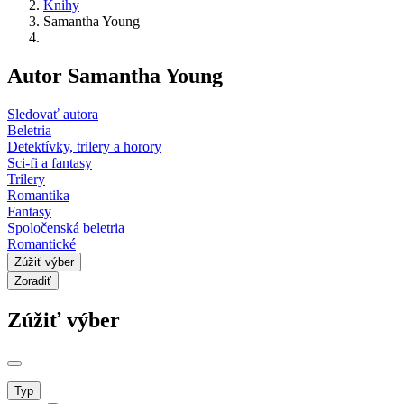
Knihy
Samantha Young
Autor Samantha Young
Sledovať autora
Beletria
Detektívky, trilery a horory
Sci-fi a fantasy
Trilery
Romantika
Fantasy
Spoločenská beletria
Romantické
Zúžiť výber
Zoradiť
Zúžiť výber
Typ