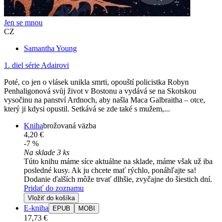
Jen se mnou
CZ
Samantha Young
1. diel série
Adairovi
Poté, co jen o vlásek unikla smrti, opouští policistka Robyn
Penhaligonová svůj život v Bostonu a vydává se na Skotskou
vysočinu na panství Ardnoch, aby našla Maca Galbraitha – otce,
který ji kdysi opustil. Setkává se zde také s mužem,...
Kniha
brožovaná väzba
4,20 €
-7 %
Na sklade 3 ks
Túto knihu máme síce aktuálne na sklade, máme však už iba
posledné kusy. Ak ju chcete mať rýchlo, ponáhľajte sa!
Dodanie ďalších môže trvať dlhšie, zvyčajne do šiestich dní.
Pridať do zoznamu
Vložiť do košíka
E-kniha
EPUB
MOBI
17,73 €