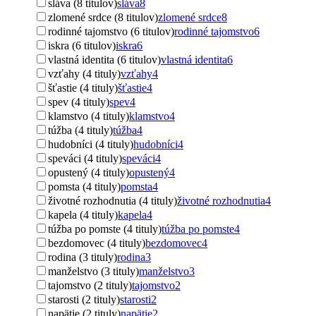
sláva (8 titulov)
sláva
8
zlomené srdce (8 titulov)
zlomené srdce
8
rodinné tajomstvo (6 titulov)
rodinné tajomstvo
6
iskra (6 titulov)
iskra
6
vlastná identita (6 titulov)
vlastná identita
6
vzťahy (4 tituly)
vzťahy
4
šťastie (4 tituly)
šťastie
4
spev (4 tituly)
spev
4
klamstvo (4 tituly)
klamstvo
4
túžba (4 tituly)
túžba
4
hudobníci (4 tituly)
hudobníci
4
speváci (4 tituly)
speváci
4
opustený (4 tituly)
opustený
4
pomsta (4 tituly)
pomsta
4
životné rozhodnutia (4 tituly)
životné rozhodnutia
4
kapela (4 tituly)
kapela
4
túžba po pomste (4 tituly)
túžba po pomste
4
bezdomovec (4 tituly)
bezdomovec
4
rodina (3 tituly)
rodina
3
manželstvo (3 tituly)
manželstvo
3
tajomstvo (2 tituly)
tajomstvo
2
starosti (2 tituly)
starosti
2
napätie (2 tituly)
napätie
2