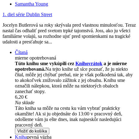
Samantha Young
1. diel série
Dublin Street
Jocelyn Butlerová sa roky skrývala pred vlastnou minulosťou. Teraz
nastal čas odhaliť pred svetom trpké tajomstvá. Joss, ako ju všetci
familiárne volajú, sa rozhodne ujsť pred spomienkami na tragické
udalosti a presťahuje sa...
Čítaná
mierne opotrebovaná
Túto knihu sme vykúpili cez
Knihovrátok
a je mierne
opotrebovaná.
Na tejto knihe už síce poznať, že ju niekto
čítal, môže jej chýbať prebal, nie je však poškodená tak, aby
to akokoľvek znižovalo zážitok z jej obsahu. Knihu sme
označili nálepkou, ktorá môže na niektorých obaloch
zanechať stopy.
6,20 €
Na sklade
Táto kniha sa môže na cestu ku vám vybrať prakticky
okamžite! Ak si ju objednáte do 13:00 v pracovný deň,
odošleme vám ju ešte dnes, inak najneskôr nasledujúci
pracovný deň.
Vložiť do košíka
Kniha
pevná väzba