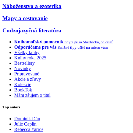
Náboženstvo a ezoterika
Mapy a cestovanie
Cudzojazyčná literatúra
Knihomoľský pomocník
Spýtajte sa Sherlocka, čo čítať
Odporúčame pre vás
Knižné tipy ušité na mieru vám
Všetky knihy
Knihy roka 2025
Bestsellery
Novinky
Pripravované
Akcie a zľavy
Kolekcie
BookTok
Mám záujem o titul
Top autori
Dominik Dán
Julie Caplin
Rebecca Yarros