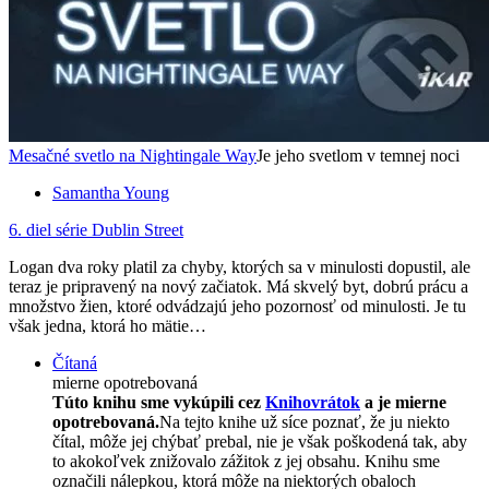
Mesačné svetlo na Nightingale Way
Je jeho svetlom v temnej noci
Samantha Young
6. diel série
Dublin Street
Logan dva roky platil za chyby, ktorých sa v minulosti dopustil, ale
teraz je pripravený na nový začiatok. Má skvelý byt, dobrú prácu a
množstvo žien, ktoré odvádzajú jeho pozornosť od minulosti. Je tu
však jedna, ktorá ho mätie…
Čítaná
mierne opotrebovaná
Túto knihu sme vykúpili cez
Knihovrátok
a je mierne
opotrebovaná.
Na tejto knihe už síce poznať, že ju niekto
čítal, môže jej chýbať prebal, nie je však poškodená tak, aby
to akokoľvek znižovalo zážitok z jej obsahu. Knihu sme
označili nálepkou, ktorá môže na niektorých obaloch