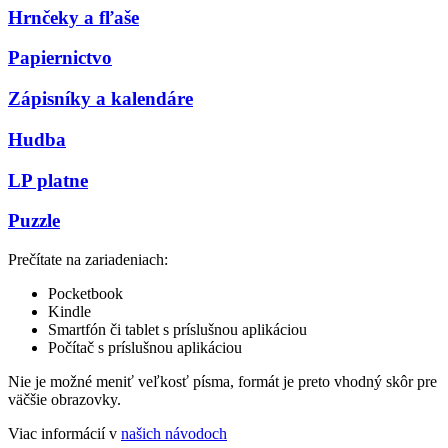
Hrnčeky a fľaše
Papiernictvo
Zápisníky a kalendáre
Hudba
LP platne
Puzzle
Prečítate na zariadeniach:
Pocketbook
Kindle
Smartfón či tablet s príslušnou aplikáciou
Počítač s príslušnou aplikáciou
Nie je možné meniť veľkosť písma, formát je preto vhodný skôr pre
väčšie obrazovky.
Viac informácií v
našich návodoch