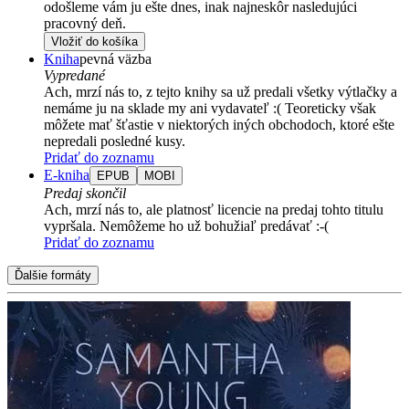
odošleme vám ju ešte dnes, inak najneskôr nasledujúci
pracovný deň.
Vložiť do košíka
Kniha
pevná väzba
Vypredané
Ach, mrzí nás to, z tejto knihy sa už predali všetky výtlačky a
nemáme ju na sklade my ani vydavateľ :( Teoreticky však
môžete mať šťastie v niektorých iných obchodoch, ktoré ešte
nepredali posledné kusy.
Pridať do zoznamu
E-kniha
EPUB
MOBI
Predaj skončil
Ach, mrzí nás to, ale platnosť licencie na predaj tohto titulu
vypršala. Nemôžeme ho už bohužiaľ predávať :-(
Pridať do zoznamu
Ďalšie formáty