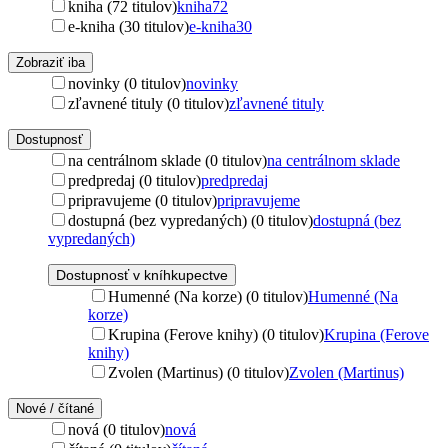
kniha (72 titulov)
kniha
72
e-kniha (30 titulov)
e-kniha
30
Zobraziť iba
novinky (0 titulov)
novinky
zľavnené tituly (0 titulov)
zľavnené tituly
Dostupnosť
na centrálnom sklade (0 titulov)
na centrálnom sklade
predpredaj (0 titulov)
predpredaj
pripravujeme (0 titulov)
pripravujeme
dostupná (bez vypredaných) (0 titulov)
dostupná (bez
vypredaných)
Dostupnosť v kníhkupectve
Humenné (Na korze) (0 titulov)
Humenné (Na
korze)
Krupina (Ferove knihy) (0 titulov)
Krupina (Ferove
knihy)
Zvolen (Martinus) (0 titulov)
Zvolen (Martinus)
Nové / čítané
nová (0 titulov)
nová