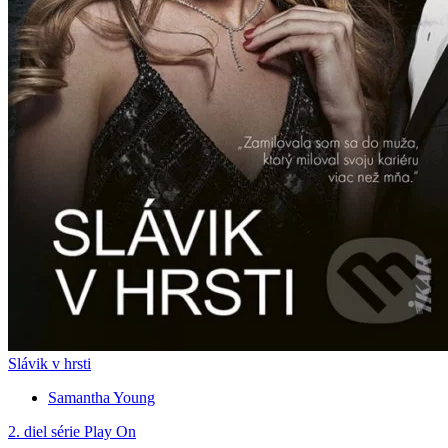
Slávik v hrsti
Samantha Young
2. diel série
Play On