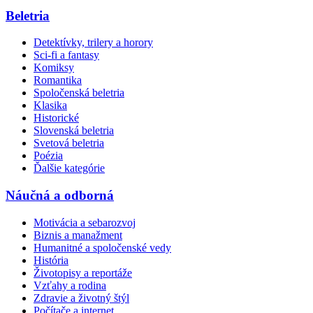
Beletria
Detektívky, trilery a horory
Sci-fi a fantasy
Komiksy
Romantika
Spoločenská beletria
Klasika
Historické
Slovenská beletria
Svetová beletria
Poézia
Ďalšie kategórie
Náučná a odborná
Motivácia a sebarozvoj
Biznis a manažment
Humanitné a spoločenské vedy
História
Životopisy a reportáže
Vzťahy a rodina
Zdravie a životný štýl
Počítače a internet