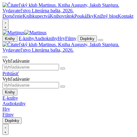
Doručenie
Kníhkupectvá
Knihovrátok
Poukážky
Knižný blog
Kontakt
E-knihy
Audioknihy
Hry
Filmy
Knihy
Doplnky
Vyhľadávanie
Prihlásiť
Vyhľadávanie
Knihy
E-knihy
Audioknihy
Hry
Filmy
Doplnky