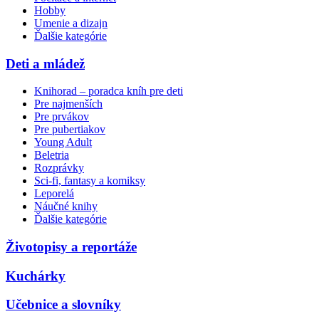
Hobby
Umenie a dizajn
Ďalšie kategórie
Deti a mládež
Knihorad – poradca kníh pre deti
Pre najmenších
Pre prvákov
Pre pubertiakov
Young Adult
Beletria
Rozprávky
Sci-fi, fantasy a komiksy
Leporelá
Náučné knihy
Ďalšie kategórie
Životopisy a reportáže
Kuchárky
Učebnice a slovníky