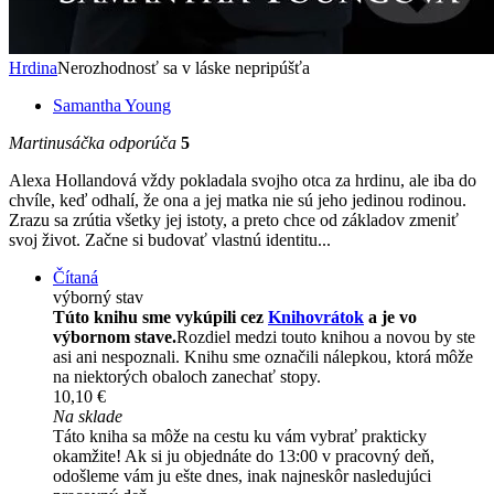
Hrdina
Nerozhodnosť sa v láske nepripúšťa
Samantha Young
Martinusáčka odporúča
5
Alexa Hollandová vždy pokladala svojho otca za hrdinu, ale iba do
chvíle, keď odhalí, že ona a jej matka nie sú jeho jedinou rodinou.
Zrazu sa zrútia všetky jej istoty, a preto chce od základov zmeniť
svoj život. Začne si budovať vlastnú identitu...
Čítaná
výborný stav
Túto knihu sme vykúpili cez
Knihovrátok
a je vo
výbornom stave.
Rozdiel medzi touto knihou a novou by ste
asi ani nespoznali. Knihu sme označili nálepkou, ktorá môže
na niektorých obaloch zanechať stopy.
10,10 €
Na sklade
Táto kniha sa môže na cestu ku vám vybrať prakticky
okamžite! Ak si ju objednáte do 13:00 v pracovný deň,
odošleme vám ju ešte dnes, inak najneskôr nasledujúci