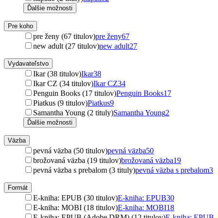
Ďalšie možnosti
Pre koho
pre ženy (67 titulov)
pre ženy
67
new adult (27 titulov)
new adult
27
Vydavateľstvo
Ikar (38 titulov)
Ikar
38
Ikar CZ (34 titulov)
Ikar CZ
34
Penguin Books (17 titulov)
Penguin Books
17
Piatkus (9 titulov)
Piatkus
9
Samantha Young (2 tituly)
Samantha Young
2
Ďalšie možnosti
Väzba
pevná väzba (50 titulov)
pevná väzba
50
brožovaná väzba (19 titulov)
brožovaná väzba
19
pevná väzba s prebalom (3 tituly)
pevná väzba s prebalom
3
Formát
E-kniha: EPUB (30 titulov)
E-kniha: EPUB
30
E-kniha: MOBI (18 titulov)
E-kniha: MOBI
18
E-kniha: EPUB (Adobe DRM) (12 titulov)
E-kniha: EPUB