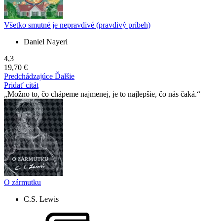
Všetko smutné je nepravdivé (pravdivý príbeh)
Daniel Nayeri
4,3
19,70 €
Predchádzajúce
Ďalšie
Pridať citát
Možno to, čo chápeme najmenej, je to najlepšie, čo nás čaká.
O zármutku
C.S. Lewis