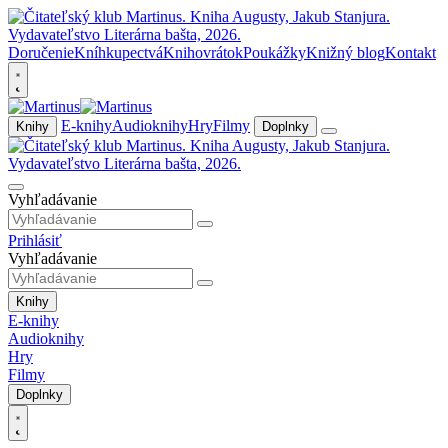
Doručenie
Kníhkupectvá
Knihovrátok
Poukážky
Knižný blog
Kontakt
E-knihy
Audioknihy
Hry
Filmy
Knihy
Doplnky
Vyhľadávanie
Prihlásiť
Vyhľadávanie
Knihy
E-knihy
Audioknihy
Hry
Filmy
Doplnky