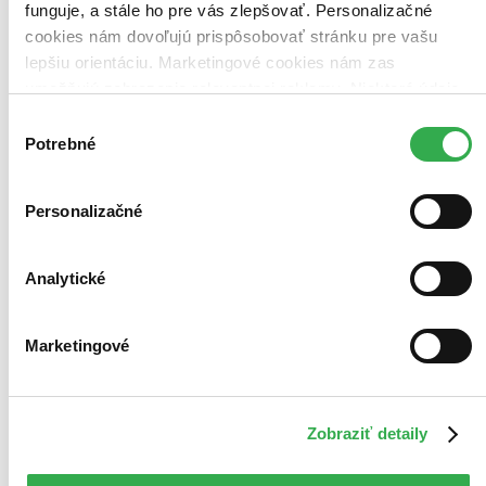
funguje, a stále ho pre vás zlepšovať. Personalizačné
cookies nám dovoľujú prispôsobovať stránku pre vašu
lepšiu orientáciu. Marketingové cookies nám zas
umožňujú zobrazenie relevantnej reklamy. Niektoré údaje
zdieľame aj s tretími stranami. Veľmi by nám pomohlo,
Výber
keby sme mohli používať všetky tieto cookies. Ďakujeme!
Potrebné
súhlasu
Personalizačné
Analytické
Marketingové
Zobraziť detaily