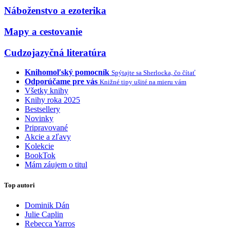
Náboženstvo a ezoterika
Mapy a cestovanie
Cudzojazyčná literatúra
Knihomoľský pomocník
Spýtajte sa Sherlocka, čo čítať
Odporúčame pre vás
Knižné tipy ušité na mieru vám
Všetky knihy
Knihy roka 2025
Bestsellery
Novinky
Pripravované
Akcie a zľavy
Kolekcie
BookTok
Mám záujem o titul
Top autori
Dominik Dán
Julie Caplin
Rebecca Yarros