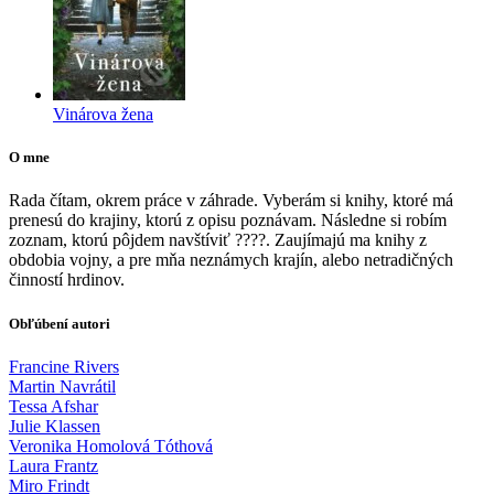
Vinárova žena
O mne
Rada čítam, okrem práce v záhrade. Vyberám si knihy, ktoré má
prenesú do krajiny, ktorú z opisu poznávam. Následne si robím
zoznam, ktorú pôjdem navštíviť ????. Zaujímajú ma knihy z
obdobia vojny, a pre mňa neznámych krajín, alebo netradičných
činností hrdinov.
Obľúbení autori
Francine Rivers
Martin Navrátil
Tessa Afshar
Julie Klassen
Veronika Homolová Tóthová
Laura Frantz
Miro Frindt