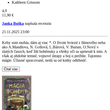
Kathleen Grissom
4,9
11,90 €
Janka Buška
napísala recenziu
21.11.2025 23:00
Keby som mohla, dám aj viac *. O živote hviezd z filmového neba
ako A.Mandlova, N. Gollová, L.Bárová, V. Burian, O.Nový v
zlatých časoch, keď žili bohémsky a všetky oči sa uprierali k nim. A
však aj obdobie temné, vojnové útrapy a boj o prežitie. Tajomno
mágie. Úžasné spracované, nedá sa od knihy odtrhnúť.
Čítať viac