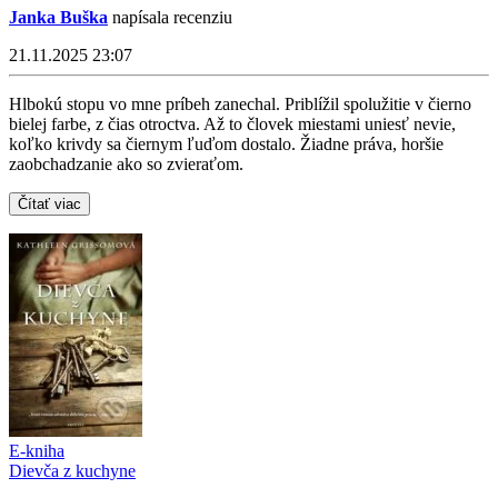
Janka Buška
napísala recenziu
21.11.2025 23:07
Hlbokú stopu vo mne príbeh zanechal. Priblížil spolužitie v čierno
bielej farbe, z čias otroctva. Až to človek miestami uniesť nevie,
koľko krivdy sa čiernym ľuďom dostalo. Žiadne práva, horšie
zaobchadzanie ako so zvieraťom.
Čítať viac
E-kniha
Dievča z kuchyne