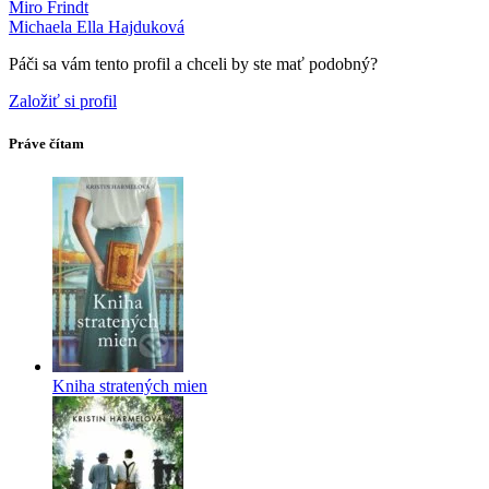
Miro Frindt
Michaela Ella Hajduková
Páči sa vám tento profil a chceli by ste mať podobný?
Založiť si profil
Práve čítam
Kniha stratených mien