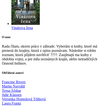
Vinárova žena
O mne
Rada čítam, okrem práce v záhrade. Vyberám si knihy, ktoré má
prenesú do krajiny, ktorú z opisu poznávam. Následne si robím
zoznam, ktorú pôjdem navštíviť ????. Zaujímajú ma knihy z
obdobia vojny, a pre mňa neznámych krajín, alebo netradičných
činností hrdinov.
Obľúbení autori
Francine Rivers
Martin Navrátil
Tessa Afshar
Julie Klassen
Veronika Homolová Tóthová
Laura Frantz