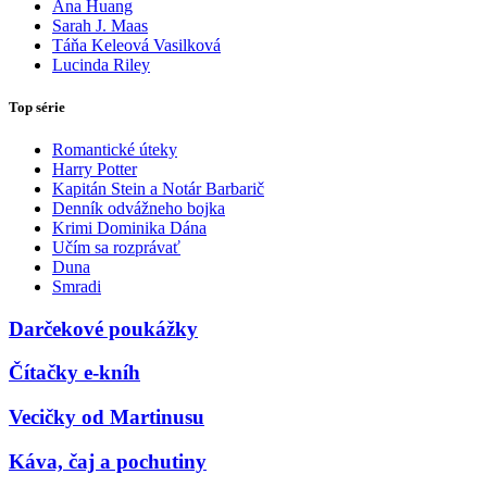
Ana Huang
Sarah J. Maas
Táňa Keleová Vasilková
Lucinda Riley
Top série
Romantické úteky
Harry Potter
Kapitán Stein a Notár Barbarič
Denník odvážneho bojka
Krimi Dominika Dána
Učím sa rozprávať
Duna
Smradi
Darčekové poukážky
Čítačky e-kníh
Vecičky od Martinusu
Káva, čaj a pochutiny