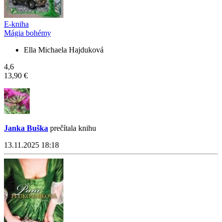
E-kniha
Mágia bohémy
Ella Michaela Hajduková
4,6
13,90 €
Janka Buška
prečítala knihu
13.11.2025 18:18