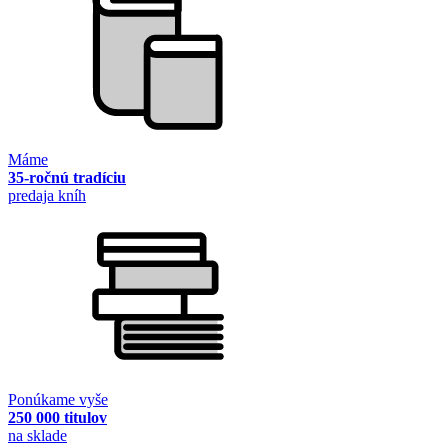
Máme
35-ročnú tradíciu
predaja kníh
Ponúkame vyše
250 000 titulov
na sklade