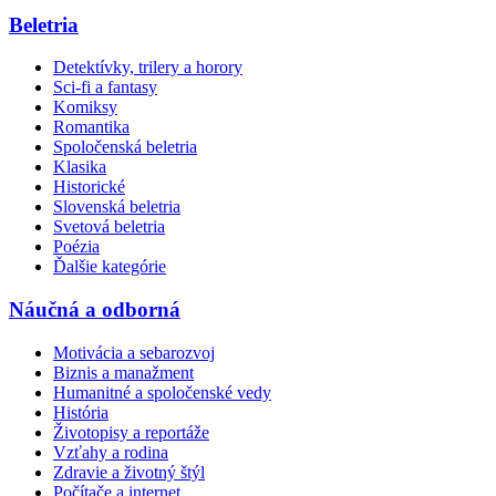
Beletria
Detektívky, trilery a horory
Sci-fi a fantasy
Komiksy
Romantika
Spoločenská beletria
Klasika
Historické
Slovenská beletria
Svetová beletria
Poézia
Ďalšie kategórie
Náučná a odborná
Motivácia a sebarozvoj
Biznis a manažment
Humanitné a spoločenské vedy
História
Životopisy a reportáže
Vzťahy a rodina
Zdravie a životný štýl
Počítače a internet