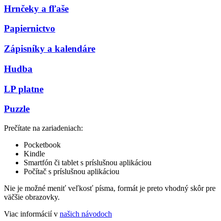
Hrnčeky a fľaše
Papiernictvo
Zápisníky a kalendáre
Hudba
LP platne
Puzzle
Prečítate na zariadeniach:
Pocketbook
Kindle
Smartfón či tablet s príslušnou aplikáciou
Počítač s príslušnou aplikáciou
Nie je možné meniť veľkosť písma, formát je preto vhodný skôr pre
väčšie obrazovky.
Viac informácií v
našich návodoch