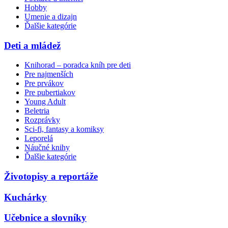
Hobby
Umenie a dizajn
Ďalšie kategórie
Deti a mládež
Knihorad – poradca kníh pre deti
Pre najmenších
Pre prvákov
Pre pubertiakov
Young Adult
Beletria
Rozprávky
Sci-fi, fantasy a komiksy
Leporelá
Náučné knihy
Ďalšie kategórie
Životopisy a reportáže
Kuchárky
Učebnice a slovníky