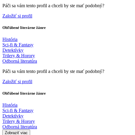
Páči sa vám tento profil a chceli by ste mať podobný?
Založiť si profil
Obľúbené literárne žánre
História
Sci-fi & Fantasy
Detektívky
Trilery & Horory
Odborná literatúra
Páči sa vám tento profil a chceli by ste mať podobný?
Založiť si profil
Obľúbené literárne žánre
História
Sci-fi & Fantasy
Detektívky
Trilery & Horory
Odborná literatúra
Zobraziť viac