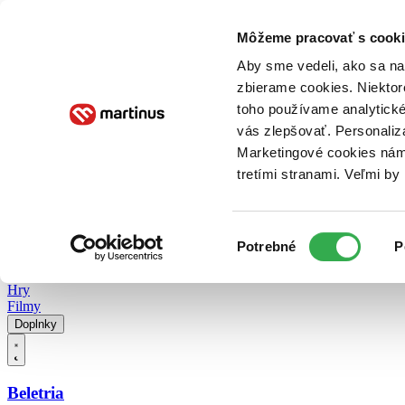
Doručenie
Kníhkupectvá
Knihovrátok
Poukážky
Knižný blog
Kontakt
Môžeme pracovať s cooki
Aby sme vedeli, ako sa na 
zbierame cookies. Niektor
E-knihy
Audioknihy
Hry
Filmy
Knihy
Doplnky
toho používame analytické
vás zlepšovať. Personaliz
Vyhľadávanie
Marketingové cookies nám 
tretími stranami. Veľmi b
Prihlásiť
Vyhľadávanie
Výber
Knihy
Potrebné
P
súhlasu
E-knihy
Audioknihy
Hry
Filmy
Doplnky
Beletria