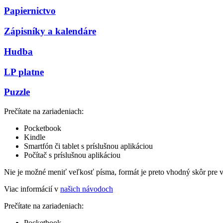
Papiernictvo
Zápisníky a kalendáre
Hudba
LP platne
Puzzle
Prečítate na zariadeniach:
Pocketbook
Kindle
Smartfón či tablet s príslušnou aplikáciou
Počítač s príslušnou aplikáciou
Nie je možné meniť veľkosť písma, formát je preto vhodný skôr pre 
Viac informácií v
našich návodoch
Prečítate na zariadeniach:
Pocketbook