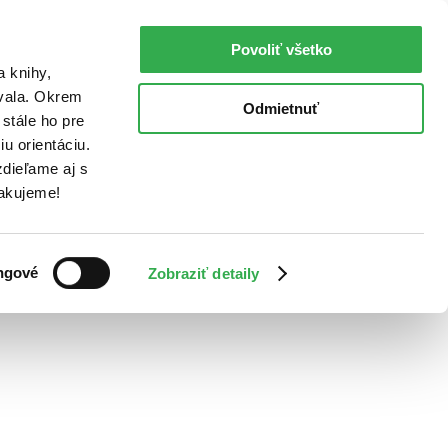
Povoliť všetko
a knihy,
ovala. Okrem
Odmietnuť
stále ho pre
u orientáciu.
dieľame aj s
Ďakujeme!
ngové
Zobraziť detaily