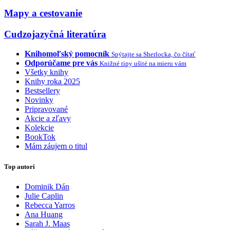
Mapy a cestovanie
Cudzojazyčná literatúra
Knihomoľský pomocník
Spýtajte sa Sherlocka, čo čítať
Odporúčame pre vás
Knižné tipy ušité na mieru vám
Všetky knihy
Knihy roka 2025
Bestsellery
Novinky
Pripravované
Akcie a zľavy
Kolekcie
BookTok
Mám záujem o titul
Top autori
Dominik Dán
Julie Caplin
Rebecca Yarros
Ana Huang
Sarah J. Maas