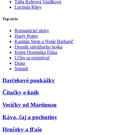
Táňa Keleová Vasilková
Lucinda Riley
Top série
Romantické úteky
Harry Potter
Kapitán Stein a Notár Barbarič
Denník odvážneho bojka
Krimi Dominika Dána
Učím sa rozprávať
Duna
Smradi
Darčekové poukážky
Čítačky e-kníh
Vecičky od Martinusu
Káva, čaj a pochutiny
Hrnčeky a fľaše