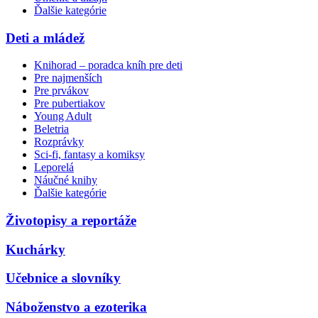
Ďalšie kategórie
Deti a mládež
Knihorad – poradca kníh pre deti
Pre najmenších
Pre prvákov
Pre pubertiakov
Young Adult
Beletria
Rozprávky
Sci-fi, fantasy a komiksy
Leporelá
Náučné knihy
Ďalšie kategórie
Životopisy a reportáže
Kuchárky
Učebnice a slovníky
Náboženstvo a ezoterika