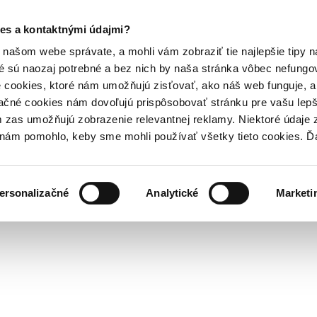
es a kontaktnými údajmi?
našom webe správate, a mohli vám zobraziť tie najlepšie tipy n
é sú naozaj potrebné a bez nich by naša stránka vôbec nefung
 cookies, ktoré nám umožňujú zisťovať, ako náš web funguje, a 
ačné cookies nám dovoľujú prispôsobovať stránku pre vašu lepši
zas umožňujú zobrazenie relevantnej reklamy. Niektoré údaje z
y nám pomohlo, keby sme mohli používať všetky tieto cookies. 
ersonalizačné
Analytické
Marketi