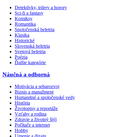
Detektívky, trilery a horory
Sci-fi a fantasy
Komiksy
Romantika
Spoločenská beletria
Klasika
Historické
Slovenská beletria
Svetová beletria
Poézia
Ďalšie kategórie
Náučná a odborná
Motivácia a sebarozvoj
Biznis a manažment
Humanitné a spoločenské vedy
História
Životopisy a reportáže
Vzťahy a rodina
Zdravie a životný štýl
Počítače a internet
Hobby
Umenie a dizajn