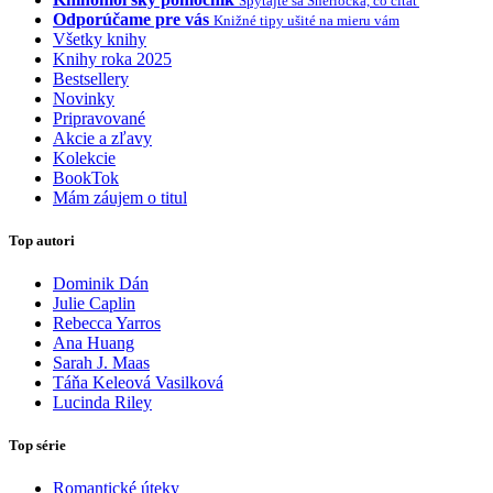
Spýtajte sa Sherlocka, čo čítať
Odporúčame pre vás
Knižné tipy ušité na mieru vám
Všetky knihy
Knihy roka 2025
Bestsellery
Novinky
Pripravované
Akcie a zľavy
Kolekcie
BookTok
Mám záujem o titul
Top autori
Dominik Dán
Julie Caplin
Rebecca Yarros
Ana Huang
Sarah J. Maas
Táňa Keleová Vasilková
Lucinda Riley
Top série
Romantické úteky