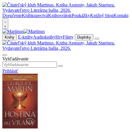
Doručenie
Kníhkupectvá
Knihovrátok
Poukážky
Knižný blog
Kontakt
E-knihy
Audioknihy
Hry
Filmy
Knihy
Doplnky
Vyhľadávanie
Prihlásiť