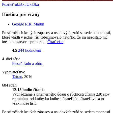
Pozrieť ukážku
Ukážka
Hostina pre vrany
George R.R. Martin
Po stáročiach krutých zápasov a osudových zrád sa sedem mocností,
ktoré vládli v jednej ríši, zdecimovalo natoľko, že im nezostalo nič
iné ako uzatvoriť prímerie...
Čítať viac
4,5
244 hodnotení
4. diel série
Pieseň ľadu a ohňa
Vydavateľstvo
Tatran
, 2016
684 strán
12-13 hodín čítania
Vychádzame z priemerného údaju o rýchlosti čítania 230 slov
za minútu, od knihy ku knihe a čitateľa ku čitateľovi sa to
však môže líšiť.
Po stáročiach krutých zápasov a osudových zrád sa sedem mocností,