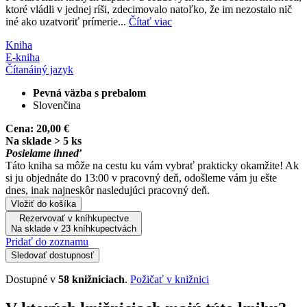
ktoré vládli v jednej ríši, zdecimovalo natoľko, že im nezostalo nič
iné ako uzatvoriť prímerie...
Čítať viac
Kniha
E-kniha
Čítaná
iný jazyk
Pevná väzba s prebalom
Slovenčina
Cena:
20,00 €
Na sklade > 5 ks
Posielame ihneď
Táto kniha sa môže na cestu ku vám vybrať prakticky okamžite! Ak
si ju objednáte do 13:00 v pracovný deň, odošleme vám ju ešte
dnes, inak najneskôr nasledujúci pracovný deň.
Vložiť do košíka
Rezervovať v kníhkupectve
Na sklade v 23 kníhkupectvách
Pridať do zoznamu
Sledovať dostupnosť
Dostupné v
58 knižniciach
.
Požičať v knižnici