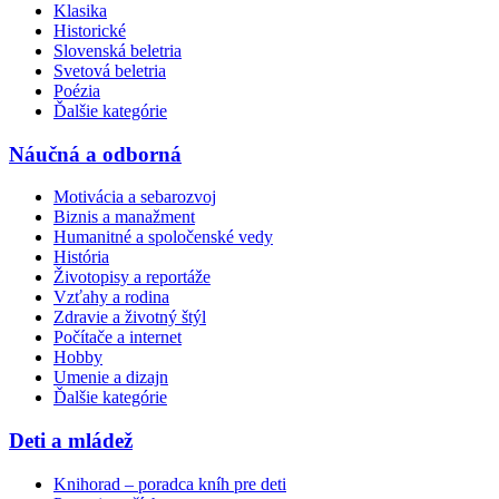
Klasika
Historické
Slovenská beletria
Svetová beletria
Poézia
Ďalšie kategórie
Náučná a odborná
Motivácia a sebarozvoj
Biznis a manažment
Humanitné a spoločenské vedy
História
Životopisy a reportáže
Vzťahy a rodina
Zdravie a životný štýl
Počítače a internet
Hobby
Umenie a dizajn
Ďalšie kategórie
Deti a mládež
Knihorad – poradca kníh pre deti