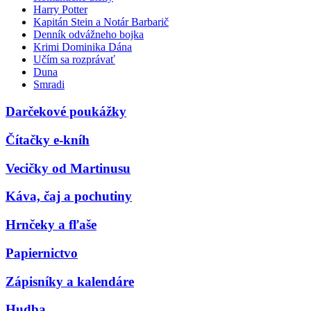
Harry Potter
Kapitán Stein a Notár Barbarič
Denník odvážneho bojka
Krimi Dominika Dána
Učím sa rozprávať
Duna
Smradi
Darčekové poukážky
Čítačky e-kníh
Vecičky od Martinusu
Káva, čaj a pochutiny
Hrnčeky a fľaše
Papiernictvo
Zápisníky a kalendáre
Hudba