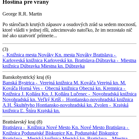
Hostina pre vrany
George R.R. Martin
Po stáročiach krutých zápasov a osudových zrád sa sedem mocností,
ktoré vládli v jednej ríši, zdecimovalo natoľko, že im nezostalo nič
iné ako uzatvoriť prímerie...
(3)
-
Knižnica mesta Nováky
Kn. mesta Nováky
Bratislava -
Karloveská knižnica
Karloveská kn.
Bratislava-Dúbravka -
Miestna
knižnica Dúbravka
Miestna kn. Dúbravka
Banskobystrický kraj (6)
Banská Bystrica -
Verejná knižnica M. Kováča
Verejná kn. M.
Kováča
Horná Ves -
Obecná knižnica
Obecná kn.
Kremnica -
Knižnica J. Kollára
Kn. J. Kollára
Lučenec -
Novohradská knižnica
Novohradská kn.
Veľký Krtíš -
Hontiansko-novohradská knižnica
A.H. Škultétyho
Hontiansko-novohradská kn.
Zvolen -
Krajská
knižnica Ľ. Štúra
Krajská kn.
Bratislavský kraj (8)
Bratislava -
Knižnica Nové Mesto
Kn. Nové Mesto
Bratislava -
Knižnica Podunajské Biskupice
Kn. Podunajské Biskupice
Bratislava -
Mestská knižnica
Mestská kn.
Bratislava -
Miestna