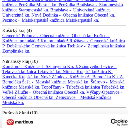
knižnica Petržalka
Miestna kn. Petržalka
Bratislava -
Staromestská
knižnica
Staromestská kn.
Bratislava -
Univerzitná knižnica
Univerzitná kn.
Nová Dedinka -
Obecná knižnica
Obecná kn.
Pezinok -
Malokarpatská knižnica
Malokarpatská kn.
Košický kraj (4)
Gemerská Poloma -
Obecná knižnica
Obecná kn.
Košice -
Knižnica pre mládež
Kn. pre mládež
Rožňava -
Gemerská knižnica
P. Dobšinského
Gemerská knižnica
Trebišov -
Zemplínska knižnica
Zemplínska kn.
Nitriansky kraj (10)
Komárno -
Knižnica J. Szinnyeiho
Kn. J. Szinnyeiho
Levice -
Tekovská knižnica
Tekovská kn.
Nitra -
Krajská knižnica K.
Kmeťka
Krajská kn.
Nové Zámky -
Knižnica A. Bernoláka
Kn. A.
Bernoláka
Šaľa -
Mestská knižnica
Mestská kn.
Štúrovo -
Mestská
knižnica
Mestská kn.
Topoľčany -
Tribečská knižnica
Tribečská kn.
Veľké Zálužie -
Obecná knižnica
Obecná kn.
Výčapy-Opatovce -
Obecná knižnica
Obecná kn.
Želiezovce -
Mestská knižnica
Mestská kn.
Prešovský kraj (10)
Bardejov -
Okresná knižnica
Okresná kn.
Hranovnica -
Obecná
knižnica
Obecná kn.
Humenné -
Vihorlatská knižnica
Vihorlatská