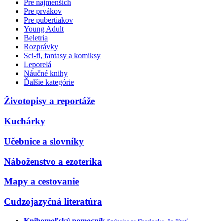
Pre najmenších
Pre prvákov
Pre pubertiakov
Young Adult
Beletria
Rozprávky
Sci-fi, fantasy a komiksy
Leporelá
Náučné knihy
Ďalšie kategórie
Životopisy a reportáže
Kuchárky
Učebnice a slovníky
Náboženstvo a ezoterika
Mapy a cestovanie
Cudzojazyčná literatúra
Knihomoľský pomocník