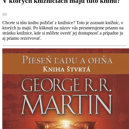
V ktorých knižniciach majú túto knihu?
Chcete si túto knihu požičať z knižnice? Toto je zoznam knižníc, v
ktorých ju majú. Po kliknutí na názov vás presmerujeme priamo na
stránku knižnice, kde si môžete overiť jej dostupnosť a prípadne ju
aj priamo rezervovať.