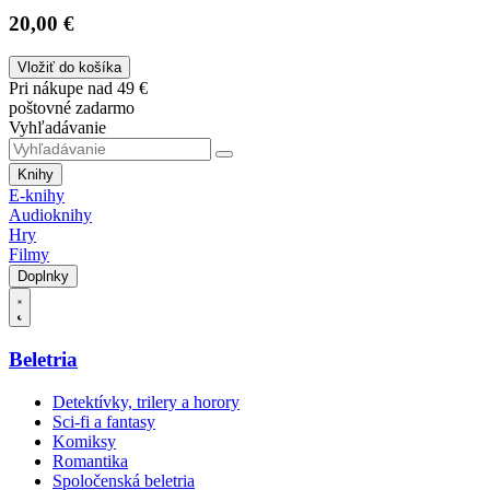
20,00 €
Vložiť do košíka
Pri nákupe nad 49 €
poštovné zadarmo
Vyhľadávanie
Knihy
E-knihy
Audioknihy
Hry
Filmy
Doplnky
Beletria
Detektívky, trilery a horory
Sci-fi a fantasy
Komiksy
Romantika
Spoločenská beletria