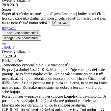
Overený zákazník
28.8.2019
Super
Super ako všetky ostatné, aj keď prvá časť tretej knihy sa mi čítala
trošku ťažšie ako druhá, tam som chcela vedieť čo nasleduje ďalej,
takže bolo ťažké knihu odložiť.
Čítať viac
reagovať
1 pozitívne hodnotenie
1
0 negatívne hodnotenia
0
Jakub V.
Overený zákazník
7.5.2019
Búrka mečov
Jednoducho výborné dielo. Čo viac dodať?
Po prvej a druhej časti G.R.R. Martin pokračuje v tempe, dej stále
graduje. Je to čoraz napínavejšie. Kniha vás vtiahne do deja u už
nepustí, až kým ju nedočítate do konca a potom chcete Čítať hneď
ďalšiu časť. Žiadna postava nie je biela ani čierna, to sa mi na knihe
najviac páči. Rovnako neexistuje len dobro a len zlo, ktoré proti
sebe bojujú.
Postavy majú vypracovanú neskutočne komplexnú psychológiu. A
postupne sa vyvíjajú. Každý má vlastné pohnútky a ciele, za
ktorými ide bez ohľadu na to, čo to spôsobí ostatným.
G.R.R. Martin má svojský štýl písania, ktorý je veľmi podmanivý.