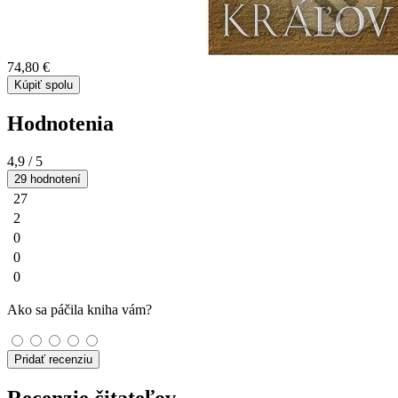
74,80 €
Kúpiť spolu
Hodnotenia
4,9
/ 5
29 hodnotení
27
2
0
0
0
Ako sa páčila kniha vám?
Pridať recenziu
Recenzie čitateľov