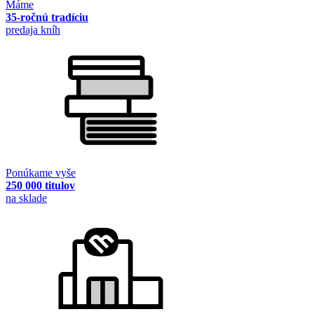
Máme
35-ročnú tradíciu
predaja kníh
Ponúkame vyše
250 000 titulov
na sklade