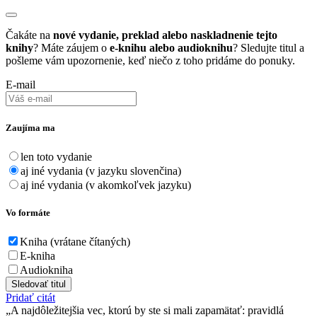
Čakáte na
nové vydanie, preklad alebo naskladnenie tejto
knihy
? Máte záujem o
e-knihu alebo audioknihu
? Sledujte titul a
pošleme vám upozornenie, keď niečo z toho pridáme do ponuky.
E-mail
Zaujíma ma
len toto vydanie
aj iné vydania (v jazyku slovenčina)
aj iné vydania (v akomkoľvek jazyku)
Vo formáte
Kniha (vrátane čítaných)
E-kniha
Audiokniha
Sledovať titul
Pridať citát
A najdôležitejšia vec, ktorú by ste si mali zapamätať: pravidlá