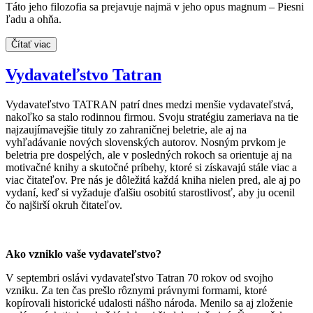
Táto jeho filozofia sa prejavuje najmä v jeho opus magnum – Piesni
ľadu a ohňa.
Čítať viac
Vydavateľstvo Tatran
Vydavateľstvo TATRAN patrí dnes medzi menšie vydavateľstvá,
nakoľko sa stalo rodinnou firmou. Svoju stratégiu zameriava na tie
najzaujímavejšie tituly zo zahraničnej beletrie, ale aj na
vyhľadávanie nových slovenských autorov. Nosným prvkom je
beletria pre dospelých, ale v posledných rokoch sa orientuje aj na
motivačné knihy a skutočné príbehy, ktoré si získavajú stále viac a
viac čitateľov. Pre nás je dôležitá každá kniha nielen pred, ale aj po
vydaní, keď si vyžaduje ďalšiu osobitú starostlivosť, aby ju ocenil
čo najširší okruh čitateľov.
Ako vzniklo vaše vydavateľstvo?
V septembri oslávi vydavateľstvo Tatran 70 rokov od svojho
vzniku. Za ten čas prešlo rôznymi právnymi formami, ktoré
kopírovali historické udalosti nášho národa. Menilo sa aj zloženie