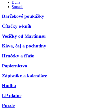
Duna
Smradi
Darčekové poukážky
Čítačky e-kníh
Vecičky od Martinusu
Káva, čaj a pochutiny
Hrnčeky a fľaše
Papiernictvo
Zápisníky a kalendáre
Hudba
LP platne
Puzzle