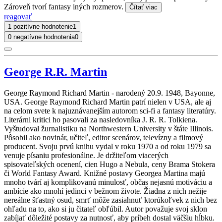
Zároveň tvorí fantasy iných rozmerov.
Čítať viac
reagovať
1 pozitívne hodnotenie
1
0 negatívne hodnotenia
0
George R.R. Martin
George Raymond Richard Martin - narodený 20.9. 1948, Bayonne,
USA. George Raymond Richard Martin patrí nielen v USA, ale aj
na celom svete k najuznávanejším autorom sci-fi a fantasy literatúry.
Literárni kritici ho pasovali za nasledovníka J. R. R. Tolkiena.
Vyštudoval žurnalistiku na Northwestern University v štáte Illinois.
Pôsobil ako novinár, učiteľ, editor scenárov, televízny a filmový
producent. Svoju prvú knihu vydal v roku 1970 a od roku 1979 sa
venuje písaniu profesionálne. Je držiteľom viacerých
spisovateľských ocenení, cien Hugo a Nebula, ceny Brama Stokera
či World Fantasy Award. Knižné postavy Georgea Martina majú
mnoho tvárí aj komplikovanú minulosť, občas nejasnú motiváciu a
ambície ako mnohí jedinci v bežnom živote. Žiadna z nich nežije
nereálne šťastný osud, smrť môže zasiahnuť ktorúkoľvek z nich bez
ohľadu na to, ako si ju čitateľ obľúbil. Autor považuje svoj sklon
zabíjať dôležité postavy za nutnosť, aby príbeh dostal väčšiu hĺbku.