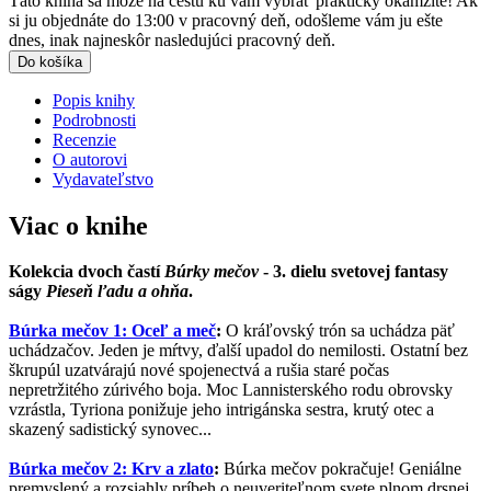
Táto kniha sa môže na cestu ku vám vybrať prakticky okamžite! Ak
si ju objednáte do 13:00 v pracovný deň, odošleme vám ju ešte
dnes, inak najneskôr nasledujúci pracovný deň.
Do košíka
Popis knihy
Podrobnosti
Recenzie
O autorovi
Vydavateľstvo
Viac o knihe
Kolekcia dvoch častí
Búrky mečov
- 3. dielu svetovej fantasy
ságy
Pieseň ľadu a ohňa
.
Búrka mečov 1: Oceľ a meč
:
O kráľovský trón sa uchádza päť
uchádzačov. Jeden je mŕtvy, ďalší upadol do nemilosti. Ostatní bez
škrupúl uzatvárajú nové spojenectvá a rušia staré počas
nepretržitého zúrivého boja. Moc Lannisterského rodu obrovsky
vzrástla, Tyriona ponižuje jeho intrigánska sestra, krutý otec a
skazený sadistický synovec...
Búrka mečov 2: Krv a zlato
:
Búrka mečov pokračuje! Geniálne
premyslený a rozsiahly príbeh o neuveriteľnom svete plnom drsnej