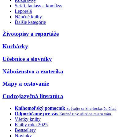
Rozprávky
Sci-fi, fantasy a komiksy
Leporelá
Náučné knihy
Ďalšie kategórie
Životopisy a reportáže
Kuchárky
Učebnice a slovníky
Náboženstvo a ezoterika
Mapy a cestovanie
Cudzojazyčná literatúra
Knihomoľský pomocník
Spýtajte sa Sherlocka, čo čítať
Odporúčame pre vás
Knižné tipy ušité na mieru vám
Všetky knihy
Knihy roka 2025
Bestsellery
Novinky