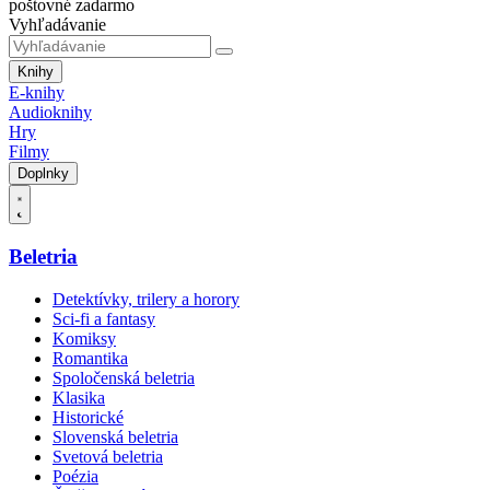
poštovné zadarmo
Vyhľadávanie
Knihy
E-knihy
Audioknihy
Hry
Filmy
Doplnky
Beletria
Detektívky, trilery a horory
Sci-fi a fantasy
Komiksy
Romantika
Spoločenská beletria
Klasika
Historické
Slovenská beletria
Svetová beletria
Poézia