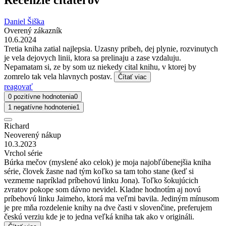
Daniel Šiška
Overený zákazník
10.6.2024
Tretia kniha zatial najlepsia. Uzasny pribeh, dej plynie, rozvinutych
je vela dejovych linii, ktora sa prelinaju a zase vzdaluju.
Nepamatam si, ze by som uz niekedy cital knihu, v ktorej by
zomrelo tak vela hlavnych postav.
Čítať viac
reagovať
0 pozitívne hodnotenia
0
1 negatívne hodnotenie
1
Richard
Neoverený nákup
10.3.2023
Vrchol série
Búrka mečov (myslené ako celok) je moja najobľúbenejšia kniha
série, človek žasne nad tým koľko sa tam toho stane (keď si
vezmeme napríklad príbehovú linku Jona). Toľko šokujúcich
zvratov pokope som dávno nevidel. Kladne hodnotím aj novú
príbehovú linku Jaimeho, ktorá ma veľmi bavila. Jediným mínusom
je pre mňa rozdelenie knihy na dve časti v slovenčine, preferujem
českú verziu kde je to jedna veľká kniha tak ako v origináli.