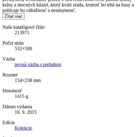
krásy a mocných kúziel, ktorý kvári zrada, krutosť ho trhá na kusy a
pohlcuje ho ctibažnosť a nenásytnosť.
Čítať viac
Naše katalógové číslo
213971
Počet strán
532+500
Väzba
pevná väzba s prebalom
Rozmer
154×238 mm
Hmotnosť
1415 g
Dátum vydania
16. 9. 2015
Edícia
Kolekcie