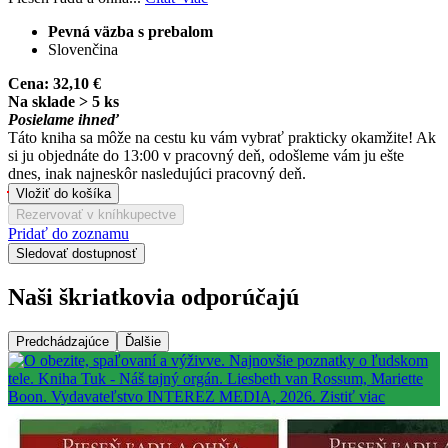
Pevná väzba s prebalom
Slovenčina
Cena:
32,10 €
Na sklade > 5 ks
Posielame ihneď
Táto kniha sa môže na cestu ku vám vybrať prakticky okamžite! Ak
si ju objednáte do 13:00 v pracovný deň, odošleme vám ju ešte
dnes, inak najneskôr nasledujúci pracovný deň.
Vložiť do košíka
Rezervovať v kníhkupectve
Pridať do zoznamu
Sledovať dostupnosť
Naši škriatkovia odporúčajú
Predchádzajúce
Ďalšie