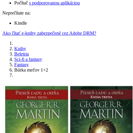
Počítač
s podporovanou aplikáciou
Neprečítate na:
Kindle
Ako čítať e-knihy zabezpečené cez Adobe DRM?
Knihy
Beletria
Sci-fi a fantasy
Fantasy
Búrka mečov 1+2