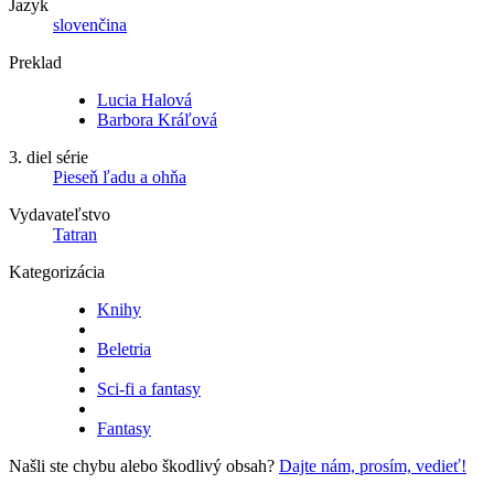
Jazyk
slovenčina
Preklad
Lucia Halová
Barbora Kráľová
3. diel série
Pieseň ľadu a ohňa
Vydavateľstvo
Tatran
Kategorizácia
Knihy
Beletria
Sci-fi a fantasy
Fantasy
Našli ste chybu alebo škodlivý obsah?
Dajte nám, prosím, vedieť!