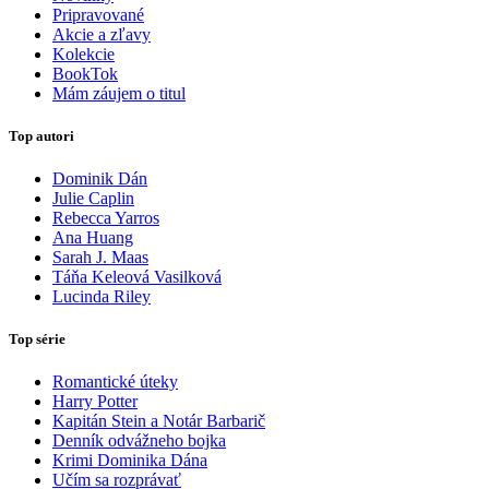
Pripravované
Akcie a zľavy
Kolekcie
BookTok
Mám záujem o titul
Top autori
Dominik Dán
Julie Caplin
Rebecca Yarros
Ana Huang
Sarah J. Maas
Táňa Keleová Vasilková
Lucinda Riley
Top série
Romantické úteky
Harry Potter
Kapitán Stein a Notár Barbarič
Denník odvážneho bojka
Krimi Dominika Dána
Učím sa rozprávať