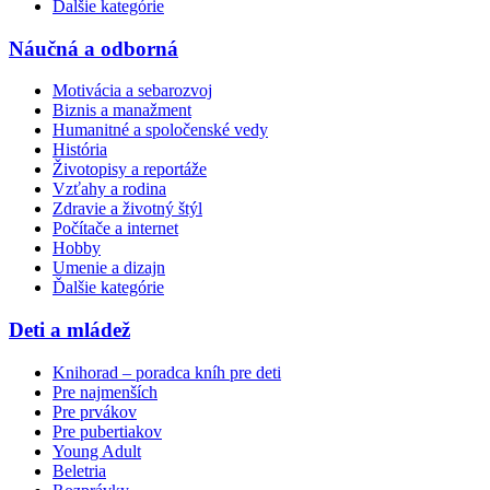
Ďalšie kategórie
Náučná a odborná
Motivácia a sebarozvoj
Biznis a manažment
Humanitné a spoločenské vedy
História
Životopisy a reportáže
Vzťahy a rodina
Zdravie a životný štýl
Počítače a internet
Hobby
Umenie a dizajn
Ďalšie kategórie
Deti a mládež
Knihorad – poradca kníh pre deti
Pre najmenších
Pre prvákov
Pre pubertiakov
Young Adult
Beletria