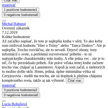
Čítať viac
reagovať
1 pozitívne hodnotenie
1
0 negatívne hodnotenia
0
Michal Haburaj
Overený zákazník
7.12.2019
Krátke hodnotenie
Až zaťažko napísať, že toto je najlepšia kniha v sérii. To ako keby
som znižoval hodnotu "Hier o Tróny" alebo "Tanca Drakov". Ale je
najlepšia. Trochu rozvláčna, ale to nevadí. Dejové obraty, tony
informácií o svete, a perfektná rozvetvenosť príbehu - to sú
najtypickejšie charakteristiky tejto knihy. A ešte jedna vec - nie je to
nič, čo by prezrádzalo príbeh. Ale práve vďaka tretej knihe začnete
trochu viac chápať aj Lannisterov. Aspoň ja som začal, u niektorých
to možno došlo skôr. Hmm, jediná, úplne minimálna výtka sú
Greyjoyovia - nudili ma trochu, ale sú doplnok k plnému chápanu
komplexného sveta, takže aj tak výborné.
Čítať viac
reagovať
3 pozitívne hodnotenia
3
0 negatívne hodnotenia
0
Lucia Bohušová