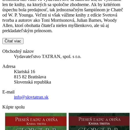
len tie knihy, na ktorých sa spoločne zhodneme. Ak by kritériom
úspechu bola predajnosť, tak jednoznačným šampiónom je Chatrč
od W. P. Younga. Veľmi si však vážime knihy z edície Svetová
tvorba a autorov ako Toni Morrisonová, Julian Barnes, Woody
Allen, ktorí obohatia čitateľa nielen myšlienkovo, ale sú aj
prekladateľským prínosom.
Čítať viac
Obchodný názov
Vydavateľstvo TATRAN, spol. s r.o.
Adresa
Klariská 16
815 82 Bratislava
Slovenská republika
E-mail
info@slovtatran.sk
Kúpte spolu