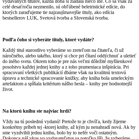
vydávaných titulov, každá doba si žiadala niečo iné. Čo sa však za
celé desaťročia nezmenilo, sú obľúbené beletristické edície, do
ktorých zaraďujeme tie najzaujímavejšie tituly, ako edícia
bestsellerov LUK, Svetová tvorba a Slovenská tvorba.
Podľa čoho si vyberáte tituly, ktoré vydáte?
Každý titul starostlivo vyberáme so zreteľom na čitateľa, či už
náročného, alebo takého, ktorý si chce pri čítaní oddýchnuť a uletieť
do iného sveta. Okrem toho je pre nás veľmi dôležité myšlienkové
posolstvo každej jednej knihy a z toho prameniaca inšpirácia. Pri
spracovaní všetkých publikácií dbáme však na kvalitnú textovú
úpravu a technické spracovanie knižky, aby kniha bola umeleckým
artefaktom a spĺňala kritérium nášho hesla – knihy pre hodnotnejší
život.
Na ktorú knihu ste najviac hrdí?
Vždy na tú poslednú vydanú! Pretože to je chvíľa, kedy žijeme
konkrétny príbeh tej -ktorej knihy, až kým ju nenahradí nová. Ak by
sme vyzdvihli jednu knihu, bolo by to nefér voči ostatným.
Dokonca náš vkus vo vydavateľstve sa natoľko líši, že vyberáme