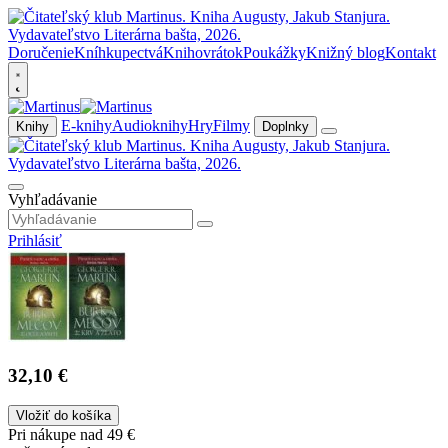
Doručenie
Kníhkupectvá
Knihovrátok
Poukážky
Knižný blog
Kontakt
E-knihy
Audioknihy
Hry
Filmy
Knihy
Doplnky
Vyhľadávanie
Prihlásiť
32,10 €
Vložiť do košíka
Pri nákupe nad 49 €