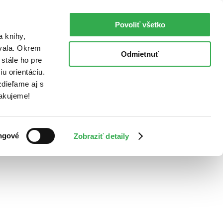
Povoliť všetko
a knihy,
ovala. Okrem
Odmietnuť
stále ho pre
u orientáciu.
dieľame aj s
Ďakujeme!
ngové
Zobraziť detaily