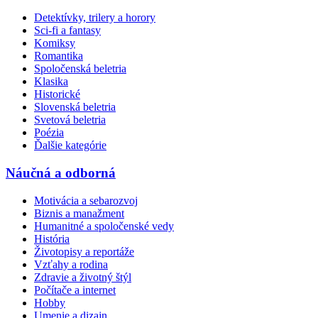
Detektívky, trilery a horory
Sci-fi a fantasy
Komiksy
Romantika
Spoločenská beletria
Klasika
Historické
Slovenská beletria
Svetová beletria
Poézia
Ďalšie kategórie
Náučná a odborná
Motivácia a sebarozvoj
Biznis a manažment
Humanitné a spoločenské vedy
História
Životopisy a reportáže
Vzťahy a rodina
Zdravie a životný štýl
Počítače a internet
Hobby
Umenie a dizajn