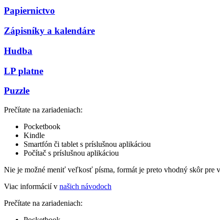
Papiernictvo
Zápisníky a kalendáre
Hudba
LP platne
Puzzle
Prečítate na zariadeniach:
Pocketbook
Kindle
Smartfón či tablet s príslušnou aplikáciou
Počítač s príslušnou aplikáciou
Nie je možné meniť veľkosť písma, formát je preto vhodný skôr pre 
Viac informácií v
našich návodoch
Prečítate na zariadeniach:
Pocketbook