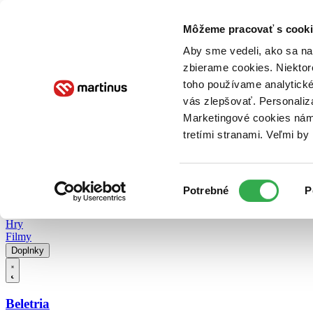
Doručenie
Kníhkupectvá
Knihovrátok
Poukážky
Knižný blog
Kontakt
Môžeme pracovať s cooki
Aby sme vedeli, ako sa na 
zbierame cookies. Niektor
E-knihy
Audioknihy
Hry
Filmy
Knihy
Doplnky
toho používame analytické
vás zlepšovať. Personaliz
Vyhľadávanie
Marketingové cookies nám 
tretími stranami. Veľmi b
Prihlásiť
Vyhľadávanie
Výber
Knihy
Potrebné
P
súhlasu
E-knihy
Audioknihy
Hry
Filmy
Doplnky
Beletria