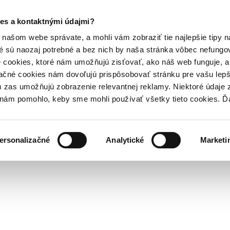
es a kontaktnými údajmi?
našom webe správate, a mohli vám zobraziť tie najlepšie tipy n
é sú naozaj potrebné a bez nich by naša stránka vôbec nefung
 cookies, ktoré nám umožňujú zisťovať, ako náš web funguje, a 
ačné cookies nám dovoľujú prispôsobovať stránku pre vašu lepši
zas umožňujú zobrazenie relevantnej reklamy. Niektoré údaje z
y nám pomohlo, keby sme mohli používať všetky tieto cookies. 
ersonalizačné
Analytické
Marketi