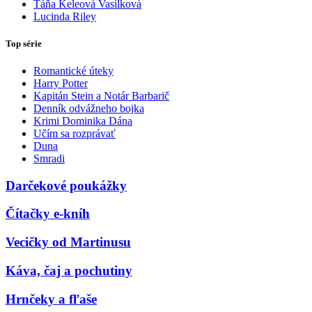
Táňa Keleová Vasilková
Lucinda Riley
Top série
Romantické úteky
Harry Potter
Kapitán Stein a Notár Barbarič
Denník odvážneho bojka
Krimi Dominika Dána
Učím sa rozprávať
Duna
Smradi
Darčekové poukážky
Čítačky e-kníh
Vecičky od Martinusu
Káva, čaj a pochutiny
Hrnčeky a fľaše