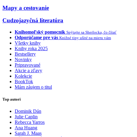
Mapy a cestovanie
Cudzojazyčná literatúra
Knihomoľský pomocník
Spýtajte sa Sherlocka, čo čítať
Odporúčame pre vás
Knižné tipy ušité na mieru vám
Všetky knihy
Knihy roka 2025
Bestsellery
Novinky
Pripravované
Akcie a zľavy
Kolekcie
BookTok
Mám záujem o titul
Top autori
Dominik Dán
Julie Caplin
Rebecca Yarros
Ana Huang
Sarah J. Maas