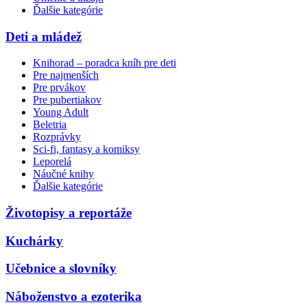
Ďalšie kategórie
Deti a mládež
Knihorad – poradca kníh pre deti
Pre najmenších
Pre prvákov
Pre pubertiakov
Young Adult
Beletria
Rozprávky
Sci-fi, fantasy a komiksy
Leporelá
Náučné knihy
Ďalšie kategórie
Životopisy a reportáže
Kuchárky
Učebnice a slovníky
Náboženstvo a ezoterika