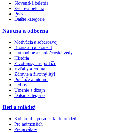
Slovenská beletria
Svetová beletria
Poézia
Ďalšie kategórie
Náučná a odborná
Motivácia a sebarozvoj
Biznis a manažment
Humanitné a spoločenské vedy
História
Životopisy a reportáže
Vzťahy a rodina
Zdravie a životný štýl
Počítače a internet
Hobby
Umenie a dizajn
Ďalšie kategórie
Deti a mládež
Knihorad – poradca kníh pre deti
Pre najmenších
Pre prvákov