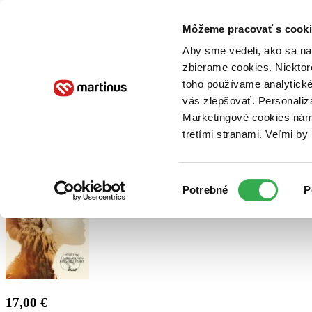
Doručenie
Kníhkupectvá
Knihovrátok
Poukážky
Knižný blog
Kontakt
Môžeme pracovať s cooki
Aby sme vedeli, ako sa na 
zbierame cookies. Niektor
E-knihy
Audioknihy
Hry
Filmy
Knihy
Doplnky
toho používame analytické
vás zlepšovať. Personaliz
Vyhľadávanie
Marketingové cookies nám 
tretími stranami. Veľmi b
Prihlásiť
Výber
Potrebné
P
súhlasu
17,00 €