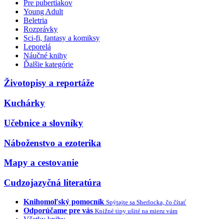
Pre pubertiakov
Young Adult
Beletria
Rozprávky
Sci-fi, fantasy a komiksy
Leporelá
Náučné knihy
Ďalšie kategórie
Životopisy a reportáže
Kuchárky
Učebnice a slovníky
Náboženstvo a ezoterika
Mapy a cestovanie
Cudzojazyčná literatúra
Knihomoľský pomocník
Spýtajte sa Sherlocka, čo čítať
Odporúčame pre vás
Knižné tipy ušité na mieru vám