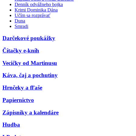
Denník odvážneho bojka
Krimi Dominika Dána
Učím sa rozprávať
Duna
Smradi
Darčekové poukážky
Čítačky e-kníh
Vecičky od Martinusu
Káva, čaj a pochutiny
Hrnčeky a fľaše
Papiernictvo
Zápisníky a kalendáre
Hudba