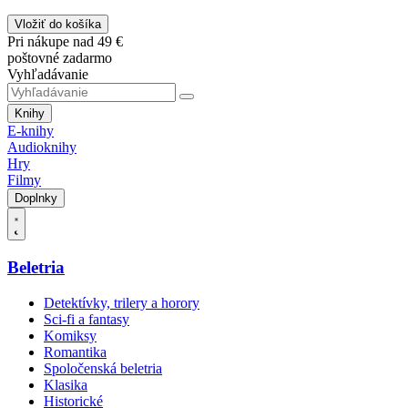
Vložiť do košíka
Pri nákupe nad 49 €
poštovné zadarmo
Vyhľadávanie
Knihy
E-knihy
Audioknihy
Hry
Filmy
Doplnky
Beletria
Detektívky, trilery a horory
Sci-fi a fantasy
Komiksy
Romantika
Spoločenská beletria
Klasika
Historické