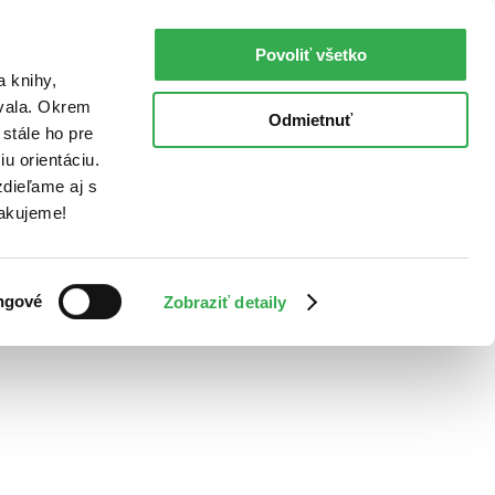
Povoliť všetko
a knihy,
ovala. Okrem
Odmietnuť
stále ho pre
u orientáciu.
dieľame aj s
Ďakujeme!
ngové
Zobraziť detaily