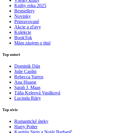
Všetky knihy
Knihy roka 2025
Bestsellery
Novinky
Pripravované
Akcie a zľavy
Kolekcie
BookTok
Mám záujem o titul
Top autori
Dominik Dán
Julie Caplin
Rebecca Yarros
Ana Huang
Sarah J. Maas
Táňa Keleová Vasilková
Lucinda Riley
Top série
Romantické úteky
Harry Potter
Kapitán Stein a Notár Barbarič