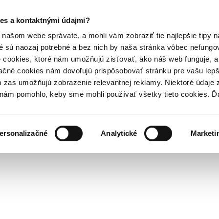
es a kontaktnými údajmi?
našom webe správate, a mohli vám zobraziť tie najlepšie tipy n
é sú naozaj potrebné a bez nich by naša stránka vôbec nefung
 cookies, ktoré nám umožňujú zisťovať, ako náš web funguje, a 
ačné cookies nám dovoľujú prispôsobovať stránku pre vašu lepši
zas umožňujú zobrazenie relevantnej reklamy. Niektoré údaje z
y nám pomohlo, keby sme mohli používať všetky tieto cookies. 
ersonalizačné
Analytické
Marketi