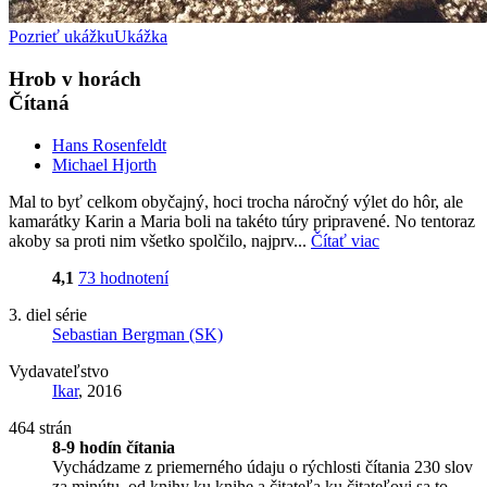
Pozrieť ukážku
Ukážka
Hrob v horách
Čítaná
Hans Rosenfeldt
Michael Hjorth
Mal to byť celkom obyčajný, hoci trocha náročný výlet do hôr, ale
kamarátky Karin a Maria boli na takéto túry pripravené. No tentoraz
akoby sa proti nim všetko spolčilo, najprv...
Čítať viac
4,1
73 hodnotení
3. diel série
Sebastian Bergman (SK)
Vydavateľstvo
Ikar
, 2016
464 strán
8-9 hodín čítania
Vychádzame z priemerného údaju o rýchlosti čítania 230 slov
za minútu, od knihy ku knihe a čitateľa ku čitateľovi sa to