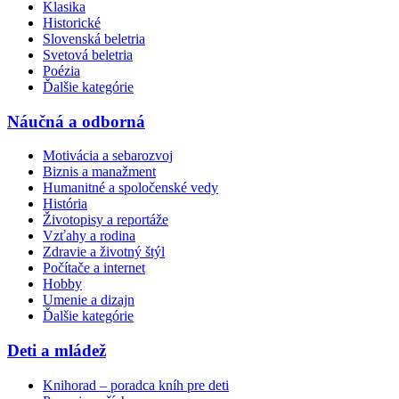
Klasika
Historické
Slovenská beletria
Svetová beletria
Poézia
Ďalšie kategórie
Náučná a odborná
Motivácia a sebarozvoj
Biznis a manažment
Humanitné a spoločenské vedy
História
Životopisy a reportáže
Vzťahy a rodina
Zdravie a životný štýl
Počítače a internet
Hobby
Umenie a dizajn
Ďalšie kategórie
Deti a mládež
Knihorad – poradca kníh pre deti