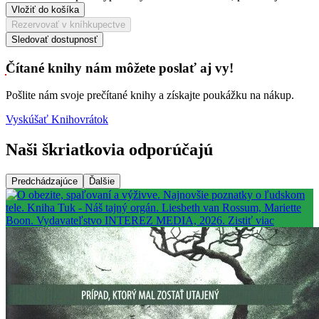
Vložiť do košíka
Rezervovať v kníhkupectve
Sledovať dostupnosť
Čítané knihy nám môžete poslať aj vy!
Pošlite nám svoje prečítané knihy a získajte poukážku na nákup.
Vyskúšať Knihovrátok
Naši škriatkovia odporúčajú
Predchádzajúce
Ďalšie