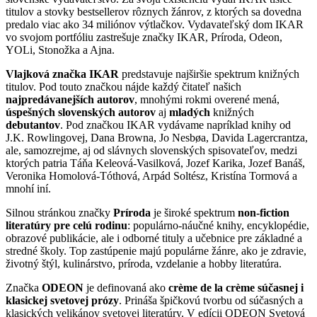
titulov a stovky bestsellerov rôznych žánrov, z ktorých sa dovedna
predalo viac ako 34 miliónov výtlačkov. Vydavateľský dom IKAR
vo svojom portfóliu zastrešuje značky IKAR, Príroda, Odeon,
YOLi, Stonožka a Ajna.
Vlajková značka IKAR
predstavuje najširšie spektrum knižných
titulov. Pod touto značkou nájde každý čitateľ našich
najpredávanejších autorov
, mnohými rokmi overené mená,
úspešných slovenských autorov
aj
mladých
knižných
debutantov
. Pod značkou IKAR vydávame napríklad knihy od
J.K. Rowlingovej, Dana Browna, Jo Nesbøa, Davida Lagercrantza,
ale, samozrejme, aj od slávnych slovenských spisovateľov, medzi
ktorých patria Táňa Keleová-Vasilková, Jozef Karika, Jozef Banáš,
Veronika Homolová-Tóthová, Arpád Soltész, Kristína Tormová a
mnohí iní.
Silnou stránkou značky
Príroda
je široké spektrum
non-fiction
literatúry pre celú rodinu
: populárno-náučné knihy, encyklopédie,
obrazové publikácie, ale i odborné tituly a učebnice pre základné a
stredné školy. Top zastúpenie majú populárne žánre, ako je zdravie,
životný štýl, kulinárstvo, príroda, vzdelanie a hobby literatúra.
Značka
ODEON
je definovaná ako
crème de la crème súčasnej i
klasickej svetovej prózy
. Prináša špičkovú tvorbu od súčasných a
klasických velikánov svetovej literatúry. V edícii ODEON Svetová