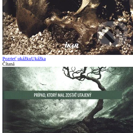
Pozrieť ukážku
Ukážka
Čítaná