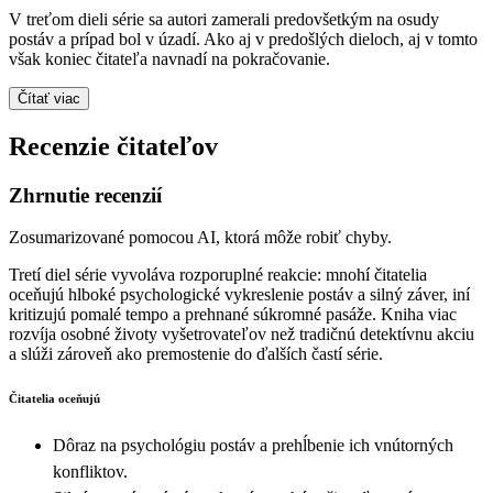
V treťom dieli série sa autori zamerali predovšetkým na osudy
postáv a prípad bol v úzadí. Ako aj v predošlých dieloch, aj v tomto
však koniec čitateľa navnadí na pokračovanie.
Čítať viac
Recenzie čitateľov
Zhrnutie recenzií
Zosumarizované pomocou AI, ktorá môže robiť chyby.
Tretí diel série vyvoláva rozporuplné reakcie: mnohí čitatelia
oceňujú hlboké psychologické vykreslenie postáv a silný záver, iní
kritizujú pomalé tempo a prehnané súkromné pasáže. Kniha viac
rozvíja osobné životy vyšetrovateľov než tradičnú detektívnu akciu
a slúži zároveň ako premostenie do ďalších častí série.
Čitatelia oceňujú
Dôraz na psychológiu postáv a prehĺbenie ich vnútorných
konfliktov.