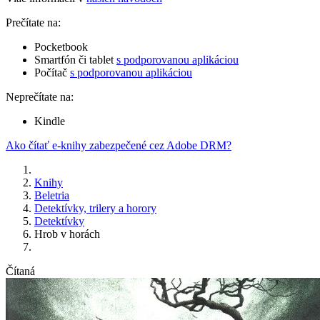
Prečítate na:
Pocketbook
Smartfón či tablet
s podporovanou aplikáciou
Počítač
s podporovanou aplikáciou
Neprečítate na:
Kindle
Ako čítať e-knihy zabezpečené cez Adobe DRM?
Knihy
Beletria
Detektívky, trilery a horory
Detektívky
Hrob v horách
Čítaná