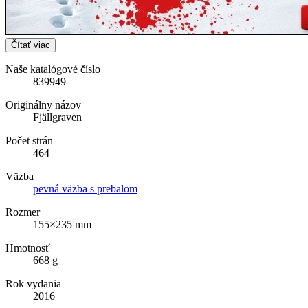
Čítať viac
Naše katalógové číslo
839949
Originálny názov
Fjällgraven
Počet strán
464
Väzba
pevná väzba s prebalom
Rozmer
155×235 mm
Hmotnosť
668 g
Rok vydania
2016