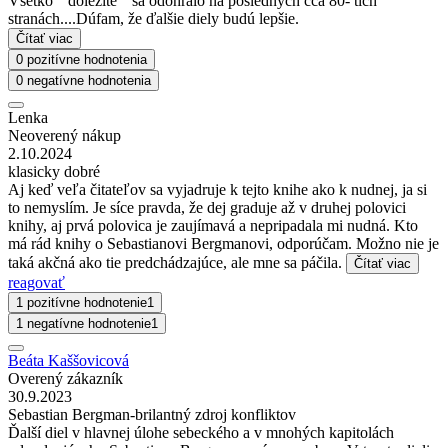
Všetko " dôležité " sa odohralo na posledných cca 80- tich
stranách....Dúfam, že ďalšie diely budú lepšie.
Čítať viac
0 pozitívne hodnotenia
0 negatívne hodnotenia
Lenka
Neoverený nákup
2.10.2024
klasicky dobré
Aj keď veľa čitateľov sa vyjadruje k tejto knihe ako k nudnej, ja si
to nemyslím. Je síce pravda, že dej graduje až v druhej polovici
knihy, aj prvá polovica je zaujímavá a nepripadala mi nudná. Kto
má rád knihy o Sebastianovi Bergmanovi, odporúčam. Možno nie je
taká akčná ako tie predchádzajúce, ale mne sa páčila.
Čítať viac
reagovať
1 pozitívne hodnotenie
1
1 negatívne hodnotenie
1
Beáta Kaššovicová
Overený zákazník
30.9.2023
Sebastian Bergman-brilantný zdroj konfliktov
Ďalší diel v hlavnej úlohe sebeckého a v mnohých kapitolách