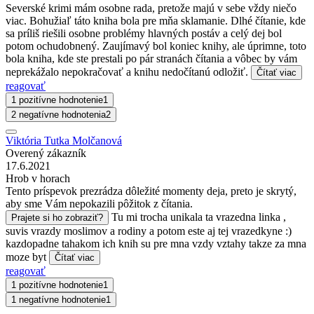
Severské krimi mám osobne rada, pretože majú v sebe vždy niečo
viac. Bohužiaľ táto kniha bola pre mňa sklamanie. Dlhé čítanie, kde
sa príliš riešili osobne problémy hlavných postáv a celý dej bol
potom ochudobnený. Zaujímavý bol koniec knihy, ale úprimne, toto
bola kniha, kde ste prestali po pár stranách čítania a vôbec by vám
neprekážalo nepokračovať a knihu nedočítanú odložiť.
Čítať viac
reagovať
1 pozitívne hodnotenie
1
2 negatívne hodnotenia
2
Viktória Tutka Molčanová
Overený zákazník
17.6.2021
Hrob v horach
Tento príspevok prezrádza dôležité momenty deja, preto je skrytý,
aby sme Vám nepokazili pôžitok z čítania.
Tu mi trocha unikala ta vrazedna linka ,
Prajete si ho zobraziť?
suvis vrazdy moslimov a rodiny a potom este aj tej vrazedkyne :)
kazdopadne tahakom ich knih su pre mna vzdy vztahy takze za mna
moze byt
Čítať viac
reagovať
1 pozitívne hodnotenie
1
1 negatívne hodnotenie
1