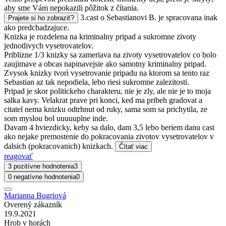
aby sme Vám nepokazili pôžitok z čítania.
3.cast o Sebastianovi B. je spracovana inak
Prajete si ho zobraziť?
ako predchadzajuce.
Knizka je rozdelena na kriminalny pripad a sukromne zivoty
jednotlivych vysetrovatelov.
Priblizne 1/3 knizky sa zameriava na zivoty vysetrovatelov co bolo
zaujimave a obcas napinavejsie ako samotny kriminalny pripad.
Zvysok knizky tvori vysetrovanie pripadu na ktorom sa tento raz
Sebastian az tak nepodiela, lebo riesi sukromne zalezitosti.
Pripad je skor politickeho charakteru, nie je zly, ale nie je to moja
salka kavy. Velakrat prave pri konci, ked ma pribeh gradovat a
citatel nema knizku odtrhnut od ruky, sama som sa prichytila, ze
som myslou bol uuuuuplne inde.
Davam 4 hviezdicky, keby sa dalo, dam 3,5 lebo beriem danu cast
ako nejake premostenie do pokracovania zivotov vysetrovatelov v
dalsich (pokracovanich) knizkach.
Čítať viac
reagovať
3 pozitívne hodnotenia
3
0 negatívne hodnotenia
0
Marianna Bugriová
Overený zákazník
19.9.2021
Hrob v horách