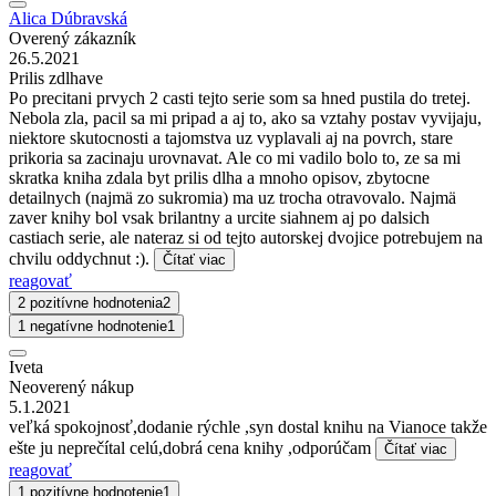
Alica Dúbravská
Overený zákazník
26.5.2021
Prilis zdlhave
Po precitani prvych 2 casti tejto serie som sa hned pustila do tretej.
Nebola zla, pacil sa mi pripad a aj to, ako sa vztahy postav vyvijaju,
niektore skutocnosti a tajomstva uz vyplavali aj na povrch, stare
prikoria sa zacinaju urovnavat. Ale co mi vadilo bolo to, ze sa mi
skratka kniha zdala byt prilis dlha a mnoho opisov, zbytocne
detailnych (najmä zo sukromia) ma uz trocha otravovalo. Najmä
zaver knihy bol vsak brilantny a urcite siahnem aj po dalsich
castiach serie, ale nateraz si od tejto autorskej dvojice potrebujem na
chvilu oddychnut :).
Čítať viac
reagovať
2 pozitívne hodnotenia
2
1 negatívne hodnotenie
1
Iveta
Neoverený nákup
5.1.2021
veľká spokojnosť,dodanie rýchle ,syn dostal knihu na Vianoce takže
ešte ju neprečítal celú,dobrá cena knihy ,odporúčam
Čítať viac
reagovať
1 pozitívne hodnotenie
1