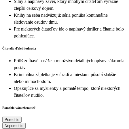
Silný a napínavý záver, ktorý mnohým čitateľom výrazne
zlepšil celkový dojem.
Knihy na seba nadväzujú; séria ponúka kontinuálne
sledovanie osudov tímu.
Pre niektorých čitateľov ide o napínavý thriller a čítanie bolo
pohlcujúce.
Čitatelia ďalej hodnotia
Príliš zdĺhavé pasáže a množstvo detailných opisov súkromia
postáv.
Kriminálna zápletka je v úzadí a miestami pôsobí slabšie
alebo mimochodom.
Opakujúce sa myšlienky a pomalé tempo, ktoré niektorých
čitateľov nudilo.
Pomohlo vám zhrnutie?
Pomohlo
Nepomohlo