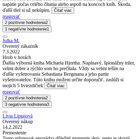
napätie počas celého čítania alebo aspoň na koncoch kníh. Škoda,
ďalší diel si už nekúpim.
Čítať viac
reagovať
2 pozitívne hodnotenia
2
1 negatívne hodnotenie
1
Julka M.
Overený zákazník
7.3.2022
Hrob v horách
Ďalšia výborná kniha Michaela Hjortha. Napínavý, špionážny triler,
velmi dobre a rýchlo som ho prečítala. Vždy sa velmi teším na
ďalšie vyšetrovania Sebastiana Bergmana a jeho partie
vyšetrovatelov. Túto knihu možem určite doporučiť, zaslúži si
mojich 5 hviezdičiek
Čítať viac
reagovať
2 pozitívne hodnotenia
2
3 negatívne hodnotenia
3
Lívia Liptajová
Overený nákup
14.2.2022
Premostenie
Tento príspevok prezrádza dôležité momenty deja, preto je skrytý,