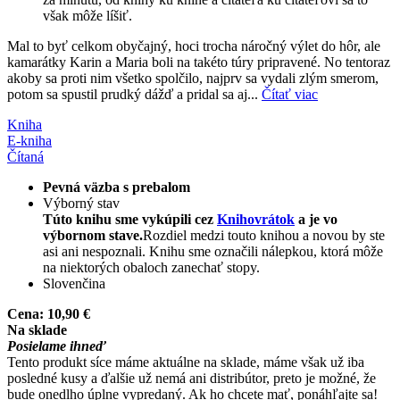
však môže líšiť.
Mal to byť celkom obyčajný, hoci trocha náročný výlet do hôr, ale
kamarátky Karin a Maria boli na takéto túry pripravené. No tentoraz
akoby sa proti nim všetko spolčilo, najprv sa vydali zlým smerom,
potom sa spustil prudký dážď a pridal sa aj...
Čítať viac
Kniha
E-kniha
Čítaná
Pevná väzba s prebalom
Výborný stav
Túto knihu sme vykúpili cez
Knihovrátok
a je vo
výbornom stave.
Rozdiel medzi touto knihou a novou by ste
asi ani nespoznali. Knihu sme označili nálepkou, ktorá môže
na niektorých obaloch zanechať stopy.
Slovenčina
Cena:
10,90 €
Na sklade
Posielame ihneď
Tento produkt síce máme aktuálne na sklade, máme však už iba
posledné kusy a ďalšie už nemá ani distribútor, preto je možné, že
bude onedlho úplne vypredaný. Ak ho chcete mať, ponáhľajte sa!