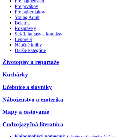
Pre najmenších
Pre prvákov
Pre pubertiakov
Young Adult
Beletria
Rozprávky
Sci-fi, fantasy a komiksy
Leporelá
Náučné knihy
Ďalšie kategórie
Životopisy a reportáže
Kuchárky
Učebnice a slovníky
Náboženstvo a ezoterika
Mapy a cestovanie
Cudzojazyčná literatúra
Knihomoľský pomocník
Spýtajte sa Sherlocka, čo čítať