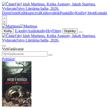
Doručenie
Kníhkupectvá
Knihovrátok
Poukážky
Knižný blog
Kontakt
E-knihy
Audioknihy
Hry
Filmy
Knihy
Doplnky
Vyhľadávanie
Prihlásiť