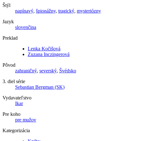
Štýl
napínavý
,
špionážny
,
tragický
,
mysteriózny
Jazyk
slovenčina
Preklad
Lenka Kočišová
Zuzana Inczingerová
Pôvod
zahraničný
,
severský
,
Švédsko
3. diel série
Sebastian Bergman (SK)
Vydavateľstvo
Ikar
Pre koho
pre mužov
Kategorizácia