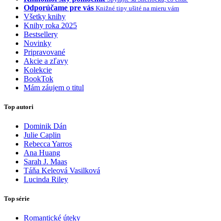
Odporúčame pre vás
Knižné tipy ušité na mieru vám
Všetky knihy
Knihy roka 2025
Bestsellery
Novinky
Pripravované
Akcie a zľavy
Kolekcie
BookTok
Mám záujem o titul
Top autori
Dominik Dán
Julie Caplin
Rebecca Yarros
Ana Huang
Sarah J. Maas
Táňa Keleová Vasilková
Lucinda Riley
Top série
Romantické úteky