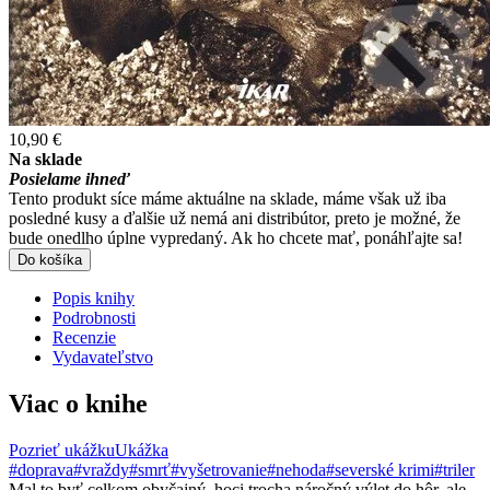
10,90 €
Na sklade
Posielame ihneď
Tento produkt síce máme aktuálne na sklade, máme však už iba
posledné kusy a ďalšie už nemá ani distribútor, preto je možné, že
bude onedlho úplne vypredaný. Ak ho chcete mať, ponáhľajte sa!
Do košíka
Popis knihy
Podrobnosti
Recenzie
Vydavateľstvo
Viac o knihe
Pozrieť ukážku
Ukážka
#doprava
#vraždy
#smrť
#vyšetrovanie
#nehoda
#severské krimi
#triler
Mal to byť celkom obyčajný, hoci trocha náročný výlet do hôr, ale