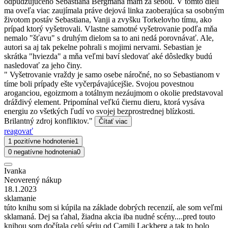
odpudzujúceho Sebastiana Bergmana mám za sebou. V tomto dieli
ma oveľa viac zaujímala práve dejová linka zaoberajúca sa osobným
životom postáv Sebastiana, Vanji a zvyšku Torkelovho tímu, ako
prípad ktorý vyšetrovali. Vlastne samotné vyšetrovanie podľa mňa
nemalo "šťavu" s druhým dielom sa to ani nedá porovnávať. Ale,
autori sa aj tak pekelne pohrali s mojimi nervami. Sebastian je
skrátka "hviezda" a mňa veľmi baví sledovať aké dôsledky budú
nasledovať za jeho činy.
" Vyšetrovanie vraždy je samo osebe náročné, no so Sebastianom v
tíme boli prípady ešte vyčerpávajúcejšie. Svojou povestnou
aroganciou, egoizmom a totálnym nezáujmom o okolie predstavoval
dráždivý element. Pripomínal veľkú čiernu dieru, ktorá vysáva
energiu zo všetkých ľudí vo svojej bezprostrednej blízkosti.
Brilantný zdroj konfliktov."
Čítať viac
reagovať
1 pozitívne hodnotenie
1
0 negatívne hodnotenia
0
Ivanka
Neoverený nákup
18.1.2023
sklamanie
túto knihu som si kúpila na základe dobrých recenzií, ale som veľmi
sklamaná. Dej sa ťahal, žiadna akcia iba nudné scény....pred touto
knihou som dočítala celú sériu od Camili Lackberg a tak to bolo