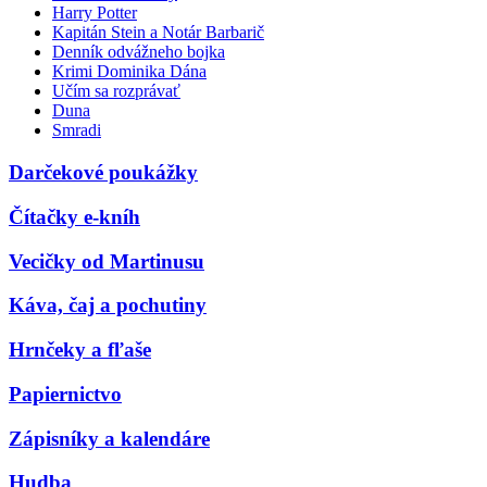
Harry Potter
Kapitán Stein a Notár Barbarič
Denník odvážneho bojka
Krimi Dominika Dána
Učím sa rozprávať
Duna
Smradi
Darčekové poukážky
Čítačky e-kníh
Vecičky od Martinusu
Káva, čaj a pochutiny
Hrnčeky a fľaše
Papiernictvo
Zápisníky a kalendáre
Hudba