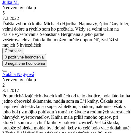
Julka M.
Neoverený nákup
5
7.3.2022
Ďalšia výborná kniha Michaela Hjortha. Napínavý, špionážny triler,
velmi dobre a rýchlo som ho prečítala. Vždy sa velmi teším na
ďalšie vyšetrovania Sebastiana Bergmana a jeho partie
vyšetrovatelov. Túto knihu možem určite doporučiť, zaslúži si
mojich 5 hviezdičiek
Čítať viac
0 pozitívne hodnotenia
0 negatívne hodnotenia
Natália Nagyová
Neoverený nákup
2
3.1.2017
Po predchádzajúcich dvoch knihách od tejto dvojice, bola táto kniha
jedno obrovské sklamanie, nudila som sa 3/4 knihy. Čakala som
napínavú detektívku so super zápletkou, spádom, nakoniec však z
toho bol ( z môjho pohľadu ) román o živote a rodinných starostiach
hlavných vyšetrovateľov. Kniha mala príliš mnoho opisov, pri
ktorých som mala chuť knihu v polovici zavrieť. Veľká škoda,
pretože zápletka mohla byť dobrá, keby to celé bolo viac dotiahnuté.