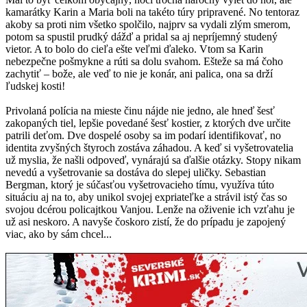
kamarátky Karin a Maria boli na takéto túry pripravené. No tentoraz
akoby sa proti nim všetko spolčilo, najprv sa vydali zlým smerom,
potom sa spustil prudký dážď a pridal sa aj nepríjemný studený
vietor. A to bolo do cieľa ešte veľmi ďaleko. Vtom sa Karin
nebezpečne pošmykne a rúti sa dolu svahom. Ešteže sa má čoho
zachytiť – bože, ale veď to nie je konár, ani palica, ona sa drží
ľudskej kosti!
Privolaná polícia na mieste činu nájde nie jedno, ale hneď šesť
zakopaných tiel, lepšie povedané šesť kostier, z ktorých dve určite
patrili deťom. Dve dospelé osoby sa im podarí identifikovať, no
identita zvyšných štyroch zostáva záhadou. A keď si vyšetrovatelia
už myslia, že našli odpoveď, vynárajú sa ďalšie otázky. Stopy nikam
nevedú a vyšetrovanie sa dostáva do slepej uličky. Sebastian
Bergman, ktorý je súčasťou vyšetrovacieho tímu, využíva túto
situáciu aj na to, aby unikol svojej expriateľke a strávil istý čas so
svojou dcérou policajtkou Vanjou. Lenže na oživenie ich vzťahu je
už asi neskoro. A navyše čoskoro zistí, že do prípadu je zapojený
viac, ako by sám chcel...