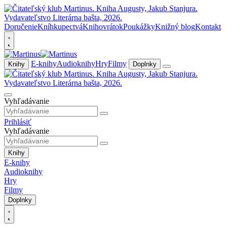
Doručenie
Kníhkupectvá
Knihovrátok
Poukážky
Knižný blog
Kontakt
E-knihy
Audioknihy
Hry
Filmy
Knihy
Doplnky
Vyhľadávanie
Prihlásiť
Vyhľadávanie
Knihy
E-knihy
Audioknihy
Hry
Filmy
Doplnky