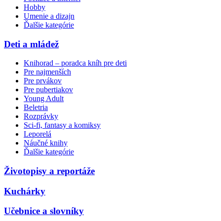
Hobby
Umenie a dizajn
Ďalšie kategórie
Deti a mládež
Knihorad – poradca kníh pre deti
Pre najmenších
Pre prvákov
Pre pubertiakov
Young Adult
Beletria
Rozprávky
Sci-fi, fantasy a komiksy
Leporelá
Náučné knihy
Ďalšie kategórie
Životopisy a reportáže
Kuchárky
Učebnice a slovníky