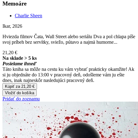
Memoáre
Charlie Sheen
Ikar, 2026
Hviezda filmov Čata, Wall Street alebo seriálu Dva a pol chlapa píše
svoj príbeh bez servítky, sviežo, pútavo a najmä humorne...
21,20 €
Na sklade > 5 ks
Posielame ihneď
Táto kniha sa môže na cestu ku vám vybrať prakticky okamžite! Ak
si ju objednáte do 13:00 v pracovný deň, odošleme vám ju ešte
dnes, inak najneskôr nasledujúci pracovný deň.
Kúpiť za 21,20 €
Vložiť do košíka
Pridať do zoznamu