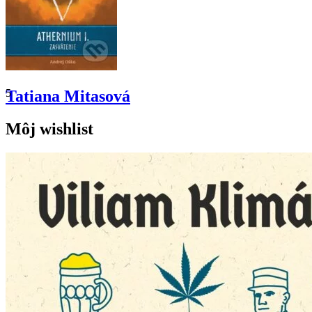
5
Tatiana Mitasová
Môj wishlist