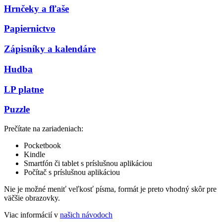
Hrnčeky a fľaše
Papiernictvo
Zápisníky a kalendáre
Hudba
LP platne
Puzzle
Prečítate na zariadeniach:
Pocketbook
Kindle
Smartfón či tablet s príslušnou aplikáciou
Počítač s príslušnou aplikáciou
Nie je možné meniť veľkosť písma, formát je preto vhodný skôr pre
väčšie obrazovky.
Viac informácií v
našich návodoch