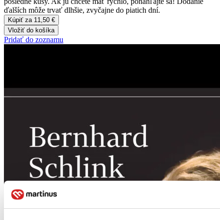
posledné kusy. Ak ju chcete mať rýchlo, ponáhľajte sa! Dodanie
ďalších môže trvať dlhšie, zvyčajne do piatich dní.
Kúpiť za 11,50 €
Vložiť do košíka
Pridať do zoznamu