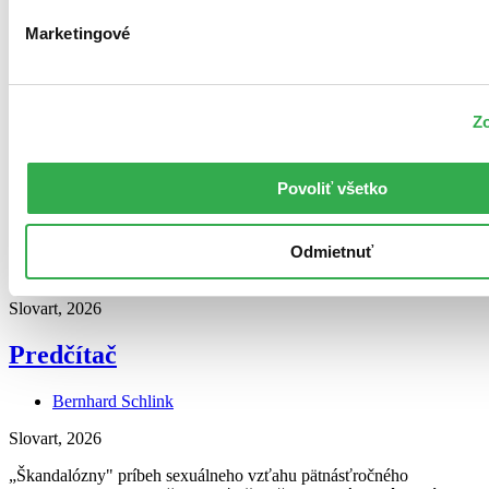
Marketingové
Zo
4,6
Povoliť všetko
Predčítač
Odmietnuť
Bernhard Schlink
Slovart, 2026
Predčítač
Bernhard Schlink
Slovart, 2026
„Škandalózny" príbeh sexuálneho vzťahu pätnásťročného