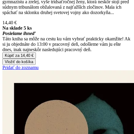
gymnazistu a zrelej, vyše tridsaťročnej ženy, ktorá neskôr stojí pred
súdnym tribunálom obžalovaná z najťažších zločinov. Mala ich
spáchať na sklonku druhej svetovej vojny ako dozorkyňa...
14,40 €
Na sklade 5 ks
Posielame ihneď
Táto kniha sa môže na cestu ku vám vybrať prakticky okamžite! Ak
si ju objednáte do 13:00 v pracovný deň, odošleme vám ju ešte
dnes, inak najneskôr nasledujúci pracovný deň.
Kúpiť za 14,40 €
Vložiť do košíka
Pridať do zoznamu