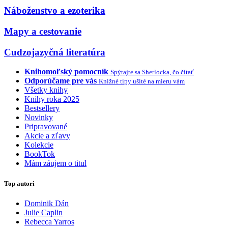
Náboženstvo a ezoterika
Mapy a cestovanie
Cudzojazyčná literatúra
Knihomoľský pomocník
Spýtajte sa Sherlocka, čo čítať
Odporúčame pre vás
Knižné tipy ušité na mieru vám
Všetky knihy
Knihy roka 2025
Bestsellery
Novinky
Pripravované
Akcie a zľavy
Kolekcie
BookTok
Mám záujem o titul
Top autori
Dominik Dán
Julie Caplin
Rebecca Yarros