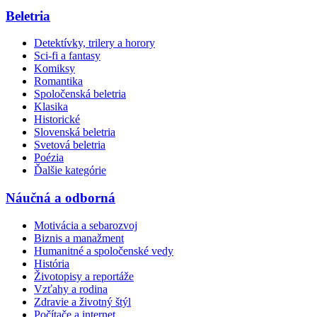
Beletria
Detektívky, trilery a horory
Sci-fi a fantasy
Komiksy
Romantika
Spoločenská beletria
Klasika
Historické
Slovenská beletria
Svetová beletria
Poézia
Ďalšie kategórie
Náučná a odborná
Motivácia a sebarozvoj
Biznis a manažment
Humanitné a spoločenské vedy
História
Životopisy a reportáže
Vzťahy a rodina
Zdravie a životný štýl
Počítače a internet