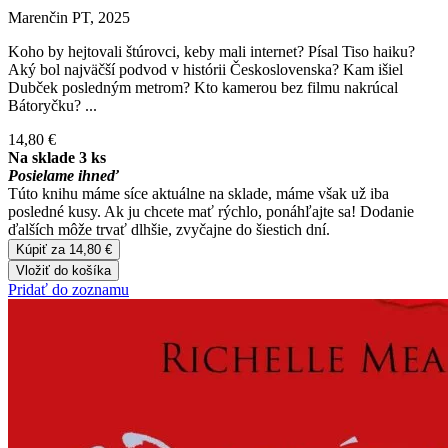
Marenčin PT, 2025
Koho by hejtovali štúrovci, keby mali internet? Písal Tiso haiku?
Aký bol najväčší podvod v histórii Československa? Kam išiel
Dubček posledným metrom? Kto kamerou bez filmu nakrúcal
Bátoryčku? ...
14,80 €
Na sklade 3 ks
Posielame ihneď
Túto knihu máme síce aktuálne na sklade, máme však už iba
posledné kusy. Ak ju chcete mať rýchlo, ponáhľajte sa! Dodanie
ďalších môže trvať dlhšie, zvyčajne do šiestich dní.
Kúpiť za 14,80 €
Vložiť do košíka
Pridať do zoznamu