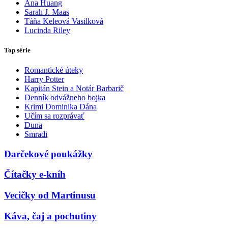
Ana Huang
Sarah J. Maas
Táňa Keleová Vasilková
Lucinda Riley
Top série
Romantické úteky
Harry Potter
Kapitán Stein a Notár Barbarič
Denník odvážneho bojka
Krimi Dominika Dána
Učím sa rozprávať
Duna
Smradi
Darčekové poukážky
Čítačky e-kníh
Vecičky od Martinusu
Káva, čaj a pochutiny