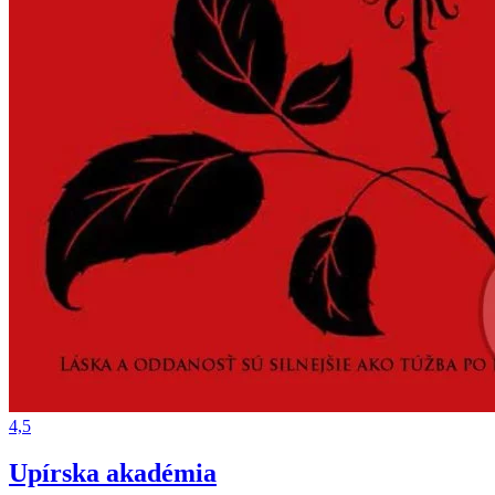
4,5
Upírska akadémia