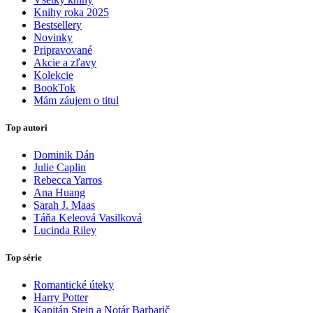
Knihy roka 2025
Bestsellery
Novinky
Pripravované
Akcie a zľavy
Kolekcie
BookTok
Mám záujem o titul
Top autori
Dominik Dán
Julie Caplin
Rebecca Yarros
Ana Huang
Sarah J. Maas
Táňa Keleová Vasilková
Lucinda Riley
Top série
Romantické úteky
Harry Potter
Kapitán Stein a Notár Barbarič