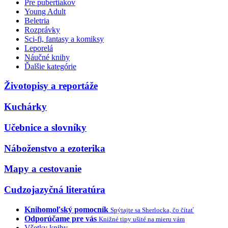
Pre pubertiakov
Young Adult
Beletria
Rozprávky
Sci-fi, fantasy a komiksy
Leporelá
Náučné knihy
Ďalšie kategórie
Životopisy a reportáže
Kuchárky
Učebnice a slovníky
Náboženstvo a ezoterika
Mapy a cestovanie
Cudzojazyčná literatúra
Knihomoľský pomocník
Spýtajte sa Sherlocka, čo čítať
Odporúčame pre vás
Knižné tipy ušité na mieru vám
Všetky knihy