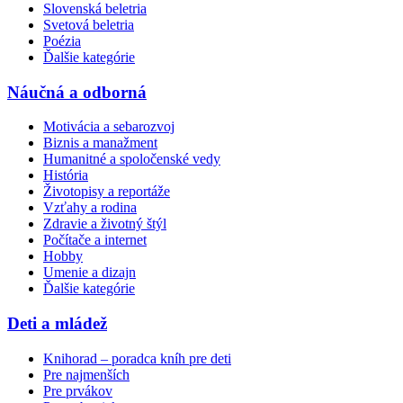
Slovenská beletria
Svetová beletria
Poézia
Ďalšie kategórie
Náučná a odborná
Motivácia a sebarozvoj
Biznis a manažment
Humanitné a spoločenské vedy
História
Životopisy a reportáže
Vzťahy a rodina
Zdravie a životný štýl
Počítače a internet
Hobby
Umenie a dizajn
Ďalšie kategórie
Deti a mládež
Knihorad – poradca kníh pre deti
Pre najmenších
Pre prvákov