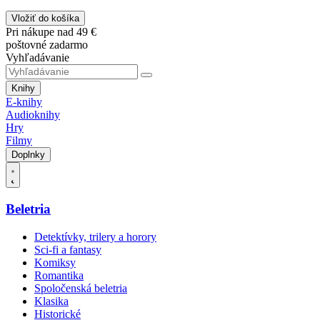
Vložiť do košíka
Pri nákupe nad 49 €
poštovné zadarmo
Vyhľadávanie
Knihy
E-knihy
Audioknihy
Hry
Filmy
Doplnky
Beletria
Detektívky, trilery a horory
Sci-fi a fantasy
Komiksy
Romantika
Spoločenská beletria
Klasika
Historické