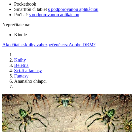
Pocketbook
Smartfón či tablet
s podporovanou aplikáciou
Počítač
s podporovanou aplikáciou
Neprečítate na:
Kindle
Ako čítať e-knihy zabezpečené cez Adobe DRM?
Knihy
Beletria
Sci-fi a fantasy
Fantasy
Anansiho chlapci