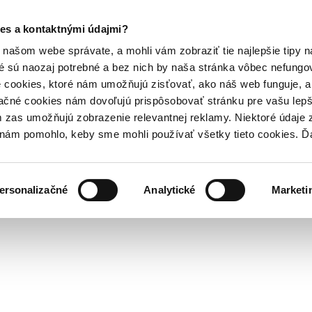
es a kontaktnými údajmi?
našom webe správate, a mohli vám zobraziť tie najlepšie tipy n
é sú naozaj potrebné a bez nich by naša stránka vôbec nefung
 cookies, ktoré nám umožňujú zisťovať, ako náš web funguje, a 
ačné cookies nám dovoľujú prispôsobovať stránku pre vašu lepši
zas umožňujú zobrazenie relevantnej reklamy. Niektoré údaje z
y nám pomohlo, keby sme mohli používať všetky tieto cookies. 
ersonalizačné
Analytické
Marketi