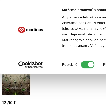
Doručenie
Kníhkupectvá
Knihovrátok
Poukážky
Knižný blog
Kontakt
Môžeme pracovať s cooki
Aby sme vedeli, ako sa na 
zbierame cookies. Niektor
E-knihy
Audioknihy
Hry
Filmy
Knihy
Doplnky
toho používame analytické
vás zlepšovať. Personaliz
Vyhľadávanie
Marketingové cookies nám 
tretími stranami. Veľmi b
Prihlásiť
Výber
Potrebné
P
súhlasu
13,50 €