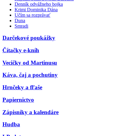
Denník odvážneho bojka
Krimi Dominika Dána
Učím sa rozprávať
Duna
Smradi
Darčekové poukážky
Čítačky e-kníh
Vecičky od Martinusu
Káva, čaj a pochutiny
Hrnčeky a fľaše
Papiernictvo
Zápisníky a kalendáre
Hudba