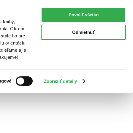
Povoliť všetko
a knihy,
ovala. Okrem
Odmietnuť
stále ho pre
u orientáciu.
dieľame aj s
Ďakujeme!
ngové
Zobraziť detaily