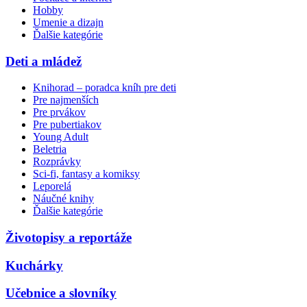
Hobby
Umenie a dizajn
Ďalšie kategórie
Deti a mládež
Knihorad – poradca kníh pre deti
Pre najmenších
Pre prvákov
Pre pubertiakov
Young Adult
Beletria
Rozprávky
Sci-fi, fantasy a komiksy
Leporelá
Náučné knihy
Ďalšie kategórie
Životopisy a reportáže
Kuchárky
Učebnice a slovníky