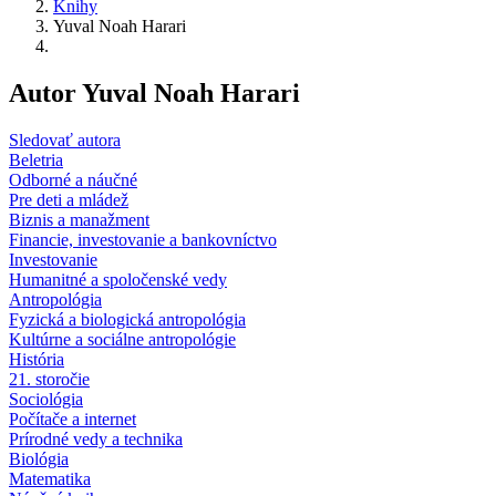
Knihy
Yuval Noah Harari
Autor Yuval Noah Harari
Sledovať autora
Beletria
Odborné a náučné
Pre deti a mládež
Biznis a manažment
Financie, investovanie a bankovníctvo
Investovanie
Humanitné a spoločenské vedy
Antropológia
Fyzická a biologická antropológia
Kultúrne a sociálne antropológie
História
21. storočie
Sociológia
Počítače a internet
Prírodné vedy a technika
Biológia
Matematika