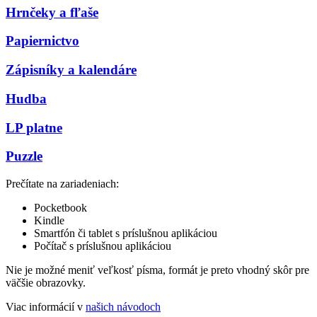
Hrnčeky a fľaše
Papiernictvo
Zápisníky a kalendáre
Hudba
LP platne
Puzzle
Prečítate na zariadeniach:
Pocketbook
Kindle
Smartfón či tablet s príslušnou aplikáciou
Počítač s príslušnou aplikáciou
Nie je možné meniť veľkosť písma, formát je preto vhodný skôr pre
väčšie obrazovky.
Viac informácií v
našich návodoch