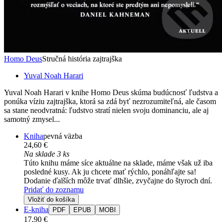
Homo Deus
Stručná história zajtrajška
Yuval Noah Harari
Yuval Noah Harari v knihe Homo Deus skúma budúcnosť ľudstva a
ponúka víziu zajtrajška, ktorá sa zdá byť nezrozumiteľná, ale časom
sa stane neodvratná: ľudstvo stratí nielen svoju dominanciu, ale aj
samotný zmysel...
Kniha
pevná väzba
24,60 €
Na sklade 3 ks
Túto knihu máme síce aktuálne na sklade, máme však už iba
posledné kusy. Ak ju chcete mať rýchlo, ponáhľajte sa!
Dodanie ďalších môže trvať dlhšie, zvyčajne do štyroch dní.
Pridať do zoznamu
Vložiť do košíka
E-kniha
PDF
EPUB
MOBI
17,90 €