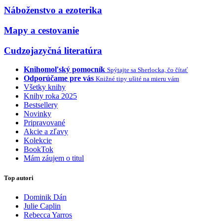
Náboženstvo a ezoterika
Mapy a cestovanie
Cudzojazyčná literatúra
Knihomoľský pomocník
Spýtajte sa Sherlocka, čo čítať
Odporúčame pre vás
Knižné tipy ušité na mieru vám
Všetky knihy
Knihy roka 2025
Bestsellery
Novinky
Pripravované
Akcie a zľavy
Kolekcie
BookTok
Mám záujem o titul
Top autori
Dominik Dán
Julie Caplin
Rebecca Yarros