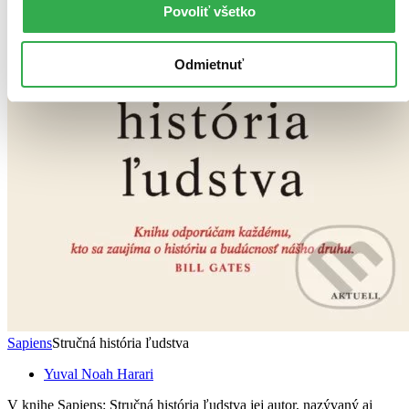
Povoliť všetko
Odmietnuť
Sapiens
Stručná história ľudstva
Yuval Noah Harari
V knihe Sapiens: Stručná história ľudstva jej autor, nazývaný aj