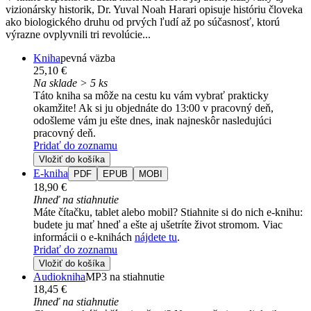
vizionársky historik, Dr. Yuval Noah Harari opisuje históriu človeka
ako biologického druhu od prvých ľudí až po súčasnosť, ktorú
výrazne ovplyvnili tri revolúcie...
Kniha
pevná väzba
25,10 €
Na sklade > 5 ks
Táto kniha sa môže na cestu ku vám vybrať prakticky
okamžite! Ak si ju objednáte do 13:00 v pracovný deň,
odošleme vám ju ešte dnes, inak najneskôr nasledujúci
pracovný deň.
Pridať do zoznamu
Vložiť do košíka
E-kniha
PDF
EPUB
MOBI
18,90 €
Ihneď na stiahnutie
Máte čítačku, tablet alebo mobil? Stiahnite si do nich e-knihu:
budete ju mať hneď a ešte aj ušetríte život stromom. Viac
informácii o e-knihách
nájdete tu
.
Pridať do zoznamu
Vložiť do košíka
Audiokniha
MP3 na stiahnutie
18,45 €
Ihneď na stiahnutie