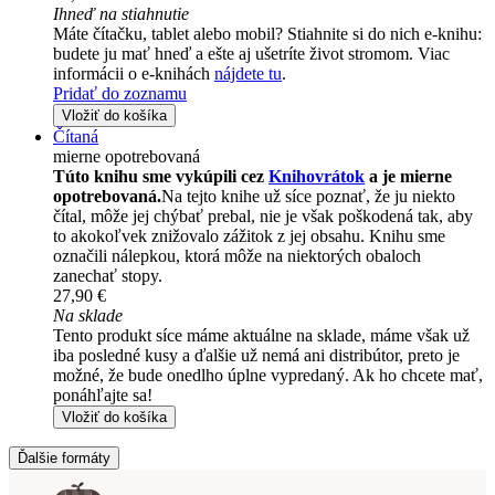
Ihneď na stiahnutie
Máte čítačku, tablet alebo mobil? Stiahnite si do nich e-knihu:
budete ju mať hneď a ešte aj ušetríte život stromom. Viac
informácii o e-knihách
nájdete tu
.
Pridať do zoznamu
Vložiť do košíka
Čítaná
mierne opotrebovaná
Túto knihu sme vykúpili cez
Knihovrátok
a je mierne
opotrebovaná.
Na tejto knihe už síce poznať, že ju niekto
čítal, môže jej chýbať prebal, nie je však poškodená tak, aby
to akokoľvek znižovalo zážitok z jej obsahu. Knihu sme
označili nálepkou, ktorá môže na niektorých obaloch
zanechať stopy.
27,90 €
Na sklade
Tento produkt síce máme aktuálne na sklade, máme však už
iba posledné kusy a ďalšie už nemá ani distribútor, preto je
možné, že bude onedlho úplne vypredaný. Ak ho chcete mať,
ponáhľajte sa!
Vložiť do košíka
Ďalšie formáty