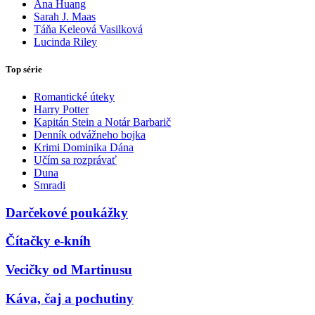
Ana Huang
Sarah J. Maas
Táňa Keleová Vasilková
Lucinda Riley
Top série
Romantické úteky
Harry Potter
Kapitán Stein a Notár Barbarič
Denník odvážneho bojka
Krimi Dominika Dána
Učím sa rozprávať
Duna
Smradi
Darčekové poukážky
Čítačky e-kníh
Vecičky od Martinusu
Káva, čaj a pochutiny