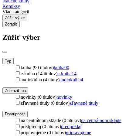
Náučné knihy
Komiksy
Viac kategórií
Zúžiť výber
Zoradiť
Zúžiť výber
Typ
kniha (90 titulov)
kniha
90
e-kniha (14 titulov)
e-kniha
14
audiokniha (4 tituly)
audiokniha
4
Zobraziť iba
novinky (0 titulov)
novinky
zľavnené tituly (0 titulov)
zľavnené tituly
Dostupnosť
na centrálnom sklade (0 titulov)
na centrálnom sklade
predpredaj (0 titulov)
predpredaj
pripravujeme (0 titulov)
pripravujeme