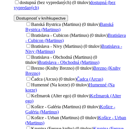
dostupná (bez vypredaných) (0 titulov)
dostupná (bez
vypredaných)
Dostupnosť v kníhkupectve
Banská Bystrica (Martinus) (0 titulov)
Banská
Bystrica (Martinus)
Bratislava - Cubicon (Martinus) (0 titulov)
Bratislava
- Cubicon (Martinus)
Bratislava - Nivy (Martinus) (0 titulov)
Bratislava -
Nivy (Martinus)
Bratislava - Obchodná (Martinus) (0
titulov)
Bratislava - Obchodná (Martinus)
Brezno (Knihy Brezno) (0 titulov)
Brezno (Knihy
Brezno)
Čadca (Arcus) (0 titulov)
Čadca (Arcus)
Humenné (Na korze) (0 titulov)
Humenné (Na
korze)
Kežmarok (Alter ego) (0 titulov)
Kežmarok (Alter
ego)
Košice - Galéria (Martinus) (0 titulov)
Košice -
Galéria (Martinus)
Košice - Urban (Martinus) (0 titulov)
Košice - Urban
(Martinus)
Krupina (Ferove knihy) (0 titulov)
Krupina (Ferove