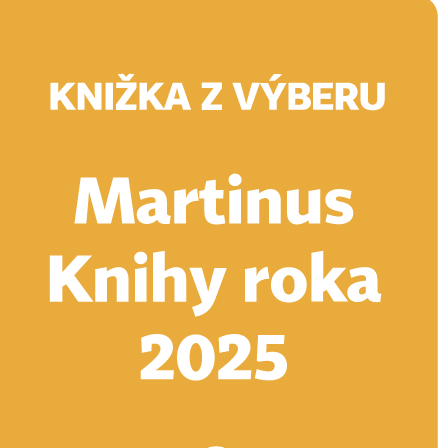
Doručenie
Kníhkupectvá
Knihovrátok
Poukážky
Knižný blog
Kontakt
E-knihy
Audioknihy
Hry
Filmy
Knihy
Doplnky
Vyhľadávanie
Prihlásiť
Vyhľadávanie
Knihy
E-knihy
Audioknihy
Hry
Filmy
Doplnky