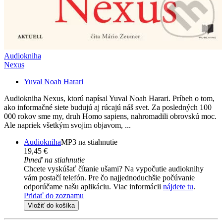
Audiokniha
Nexus
Yuval Noah Harari
Audiokniha Nexus, ktorú napísal Yuval Noah Harari. Príbeh o tom,
ako informačné siete budujú aj rúcajú náš svet. Za posledných 100
000 rokov sme my, druh Homo sapiens, nahromadili obrovskú moc.
Ale napriek všetkým svojim objavom, ...
Audiokniha
MP3 na stiahnutie
19,45 €
Ihneď na stiahnutie
Chcete vyskúšať čítanie ušami? Na vypočutie audioknihy
vám postačí telefón. Pre čo najjednoduchšie počúvanie
odporúčame našu aplikáciu. Viac informácii
nájdete tu
.
Pridať do zoznamu
Vložiť do košíka