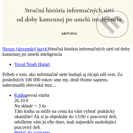
Nexus (slovenský jazyk)
Stručná história informačných sietí od doby
kamennej po umelú inteligenciu
Yuval Noah Harari
Príbeh o tom, ako informačné siete budujú aj rúcajú náš svet. Za
posledných 100 000 rokov sme my, druh Homo sapiens,
nahromadili obrovskú moc...
Kniha
pevná väzba
26,10 €
Na sklade > 5 ks
Táto kniha sa môže na cestu ku vám vybrať prakticky
okamžite! Ak si ju objednáte do 13:00 v pracovný deň,
odošleme vám ju ešte dnes, inak najneskôr nasledujúci
pracovný deň.
Pridať do zoznamu