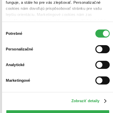
Bestsellery
funguje, a stále ho pre vás zlepšovať. Personalizačné
Top hodnotené
cookies nám dovoľujú prispôsobovať stránku pre vašu
Novinky
lepšiu orientáciu. Marketingové cookies nám zas
Najdrahšie
Najlacnejšie
umožňujú zobrazenie relevantnej reklamy. Niektoré údaje
Najvyššia zľava
zdieľame aj s tretími stranami. Veľmi by nám pomohlo,
Výber
108 produktov
keby sme mohli používať všetky tieto cookies. Ďakujeme!
Potrebné
súhlasu
Personalizačné
Analytické
Marketingové
Zobraziť detaily