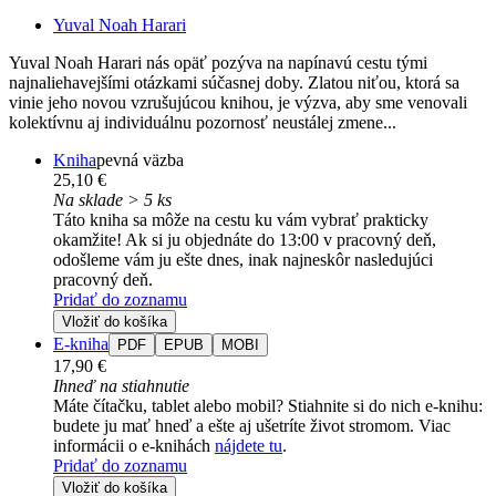
Yuval Noah Harari
Yuval Noah Harari nás opäť pozýva na napínavú cestu tými
najnaliehavejšími otázkami súčasnej doby. Zlatou niťou, ktorá sa
vinie jeho novou vzrušujúcou knihou, je výzva, aby sme venovali
kolektívnu aj individuálnu pozornosť neustálej zmene...
Kniha
pevná väzba
25,10 €
Na sklade > 5 ks
Táto kniha sa môže na cestu ku vám vybrať prakticky
okamžite! Ak si ju objednáte do 13:00 v pracovný deň,
odošleme vám ju ešte dnes, inak najneskôr nasledujúci
pracovný deň.
Pridať do zoznamu
Vložiť do košíka
E-kniha
PDF
EPUB
MOBI
17,90 €
Ihneď na stiahnutie
Máte čítačku, tablet alebo mobil? Stiahnite si do nich e-knihu:
budete ju mať hneď a ešte aj ušetríte život stromom. Viac
informácii o e-knihách
nájdete tu
.
Pridať do zoznamu
Vložiť do košíka