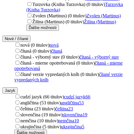
Turzovka (Kniha Turzovka) (0 titulov)
Turzovka
(Kniha Turzovka)
Zvolen (Martinus) (0 titulov)
Zvolen (Martinus)
Žilina (Martinus) (0 titulov)
Žilina (Martinus)
Ďalšie možnosti
Nové / čítané
nová (0 titulov)
nová
čítaná (0 titulov)
čítaná
čítaná - výborný stav (0 titulov)
čítaná - výborný stav
čítaná - mierne opotrebovaná (0 titulov)
čítaná - mierne
opotrebovaná
čítané verzie vypredaných kníh (0 titulov)
čítané verzie
vypredaných kníh
Jazyk
cudzí jazyk (66 titulov)
cudzí jazyk
66
angličtina (53 titulov)
angličtina
53
čeština (23 titulov)
čeština
23
slovenčina (19 titulov)
slovenčina
19
nemčina (10 titulov)
nemčina
10
ukrajinčina (5 titulov)
ukrajinčina
5
Ďalšie možnosti