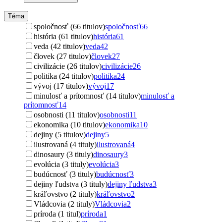
Téma
spoločnosť (66 titulov)
spoločnosť
66
história (61 titulov)
história
61
veda (42 titulov)
veda
42
človek (27 titulov)
človek
27
civilizácie (26 titulov)
civilizácie
26
politika (24 titulov)
politika
24
vývoj (17 titulov)
vývoj
17
minulosť a prítomnosť (14 titulov)
minulosť a
prítomnosť
14
osobnosti (11 titulov)
osobnosti
11
ekonomika (10 titulov)
ekonomika
10
dejiny (5 titulov)
dejiny
5
ilustrovaná (4 tituly)
ilustrovaná
4
dinosaury (3 tituly)
dinosaury
3
evolúcia (3 tituly)
evolúcia
3
budúcnosť (3 tituly)
budúcnosť
3
dejiny ľudstva (3 tituly)
dejiny ľudstva
3
kráľovstvo (2 tituly)
kráľovstvo
2
Vládcovia (2 tituly)
Vládcovia
2
príroda (1 titul)
príroda
1