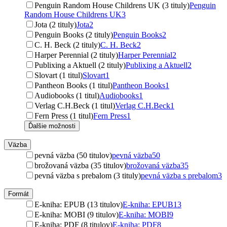
Penguin Random House Childrens UK (3 tituly)
Penguin
Random House Childrens UK
3
Jota (2 tituly)
Jota
2
Penguin Books (2 tituly)
Penguin Books
2
C. H. Beck (2 tituly)
C. H. Beck
2
Harper Perennial (2 tituly)
Harper Perennial
2
Publixing a Aktuell (2 tituly)
Publixing a Aktuell
2
Slovart (1 titul)
Slovart
1
Pantheon Books (1 titul)
Pantheon Books
1
Audiobooks (1 titul)
Audiobooks
1
Verlag C.H.Beck (1 titul)
Verlag C.H.Beck
1
Fern Press (1 titul)
Fern Press
1
Ďalšie možnosti
Väzba
pevná väzba (50 titulov)
pevná väzba
50
brožovaná väzba (35 titulov)
brožovaná väzba
35
pevná väzba s prebalom (3 tituly)
pevná väzba s prebalom
3
Formát
E-kniha: EPUB (13 titulov)
E-kniha: EPUB
13
E-kniha: MOBI (9 titulov)
E-kniha: MOBI
9
E-kniha: PDF (8 titulov)
E-kniha: PDF
8