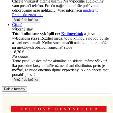
Chcete vyskúšať čítanie ušami? Na vypočutie audioknihy
vám postačí telefón. Pre čo najjednoduchšie počúvanie
odporúčame našu aplikáciu. Viac informácii
nájdete tu
.
Pridať do zoznamu
Vložiť do košíka
Čítaná
výborný stav
Túto knihu sme vykúpili cez
Knihovrátok
a je vo
výbornom stave.
Rozdiel medzi touto knihou a novou by ste
asi ani nespoznali. Knihu sme označili nálepkou, ktorá môže
na niektorých obaloch zanechať stopy.
18,30 €
Na sklade
Tento produkt síce máme aktuálne na sklade, máme však už
iba posledné kusy a ďalšie už nemá ani distribútor, preto je
možné, že bude onedlho úplne vypredaný. Ak ho chcete mať,
ponáhľajte sa!
Vložiť do košíka
Ďalšie formáty