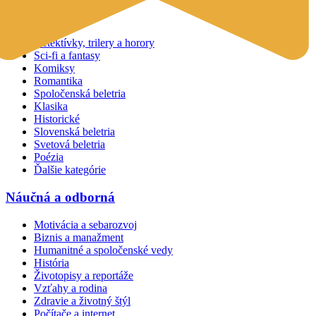
Beletria
Detektívky, trilery a horory
Sci-fi a fantasy
Komiksy
Romantika
Spoločenská beletria
Klasika
Historické
Slovenská beletria
Svetová beletria
Poézia
Ďalšie kategórie
Náučná a odborná
Motivácia a sebarozvoj
Biznis a manažment
Humanitné a spoločenské vedy
História
Životopisy a reportáže
Vzťahy a rodina
Zdravie a životný štýl
Počítače a internet