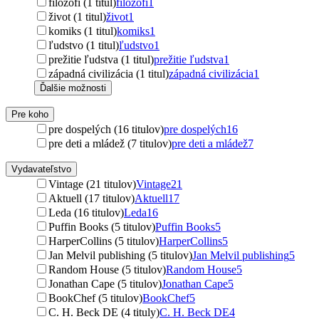
filozofi (1 titul)
filozofi
1
život (1 titul)
život
1
komiks (1 titul)
komiks
1
ľudstvo (1 titul)
ľudstvo
1
prežitie ľudstva (1 titul)
prežitie ľudstva
1
západná civilizácia (1 titul)
západná civilizácia
1
Ďalšie možnosti
Pre koho
pre dospelých (16 titulov)
pre dospelých
16
pre deti a mládež (7 titulov)
pre deti a mládež
7
Vydavateľstvo
Vintage (21 titulov)
Vintage
21
Aktuell (17 titulov)
Aktuell
17
Leda (16 titulov)
Leda
16
Puffin Books (5 titulov)
Puffin Books
5
HarperCollins (5 titulov)
HarperCollins
5
Jan Melvil publishing (5 titulov)
Jan Melvil publishing
5
Random House (5 titulov)
Random House
5
Jonathan Cape (5 titulov)
Jonathan Cape
5
BookChef (5 titulov)
BookChef
5
C. H. Beck DE (4 tituly)
C. H. Beck DE
4