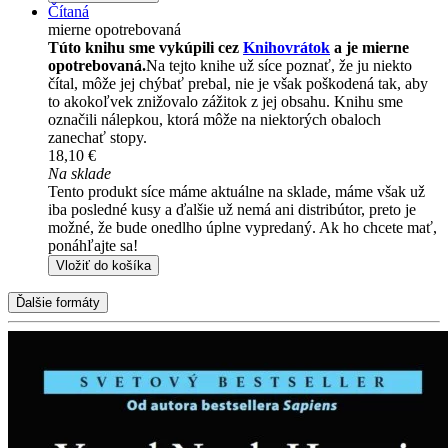
Čítaná
mierne opotrebovaná
Túto knihu sme vykúpili cez
Knihovrátok
a je mierne
opotrebovaná.
Na tejto knihe už síce poznať, že ju niekto
čítal, môže jej chýbať prebal, nie je však poškodená tak, aby
to akokoľvek znižovalo zážitok z jej obsahu. Knihu sme
označili nálepkou, ktorá môže na niektorých obaloch
zanechať stopy.
18,10 €
Na sklade
Tento produkt síce máme aktuálne na sklade, máme však už
iba posledné kusy a ďalšie už nemá ani distribútor, preto je
možné, že bude onedlho úplne vypredaný. Ak ho chcete mať,
ponáhľajte sa!
Vložiť do košíka
Ďalšie formáty