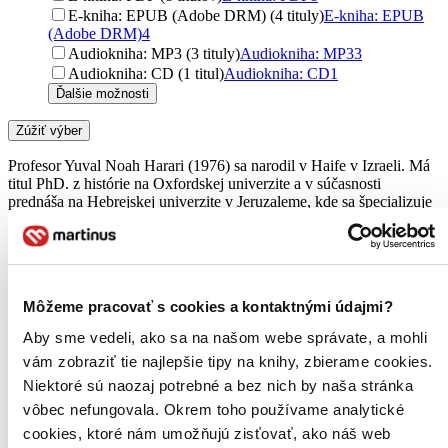
E-kniha: EPUB (Adobe DRM) (4 tituly)
E-kniha: EPUB
(Adobe DRM)
4
Audiokniha: MP3 (3 tituly)
Audiokniha: MP3
3
Audiokniha: CD (1 titul)
Audiokniha: CD
1
Ďalšie možnosti
Zúžiť výber
Profesor Yuval Noah Harari (1976) sa narodil v Haife v Izraeli. Má
titul PhD. z histórie na Oxfordskej univerzite a v súčasnosti
prednáša na Hebrejskej univerzite v Jeruzaleme, kde sa špecializuje
na svetové dejiny. V rokoch 2009 a 2012 získal výročnú
Polonskyho cenu za kreativitu a originalitu v humanistických
odboroch. Okrem toho pravidelne prednáša na najrôznejších
miestach sveta o témach, o ktorých píše vo svojich knihách.
Môžeme pracovať s cookies a kontaktnými údajmi?
Čítať viac
Aby sme vedeli, ako sa na našom webe správate, a mohli
Zoradiť
vám zobraziť tie najlepšie tipy na knihy, zbierame cookies.
Niektoré sú naozaj potrebné a bez nich by naša stránka
vôbec nefungovala. Okrem toho používame analytické
cookies, ktoré nám umožňujú zisťovať, ako náš web