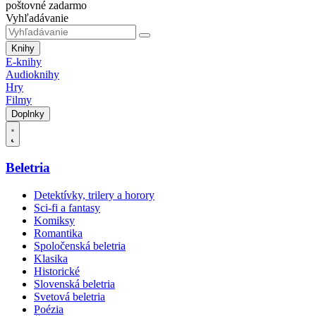
poštovné zadarmo
Vyhľadávanie
Knihy
E-knihy
Audioknihy
Hry
Filmy
Doplnky
Beletria
Detektívky, trilery a horory
Sci-fi a fantasy
Komiksy
Romantika
Spoločenská beletria
Klasika
Historické
Slovenská beletria
Svetová beletria
Poézia