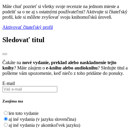
Máte chuť pozrieť si všetky svoje recenzie na jednom mieste a
podeliť sa o ne aj s ostatnými používateľmi? Aktivujte si čítateľský
profil, kde si môžete zvyšovať svoju knihomoľskú úroveň.
Aktivovať čitateľský profil
Sledovať titul
Čakáte na
nové vydanie, preklad alebo naskladnenie tejto
knihy
? Máte záujem o
e-knihu alebo audioknihu
? Sledujte titul a
pošleme vám upozornenie, keď niečo z toho pridáme do ponuky.
E-mail
Zaujíma ma
len toto vydanie
aj iné vydania (v jazyku slovenčina)
aj iné vydania (v akomkoľvek jazyku)