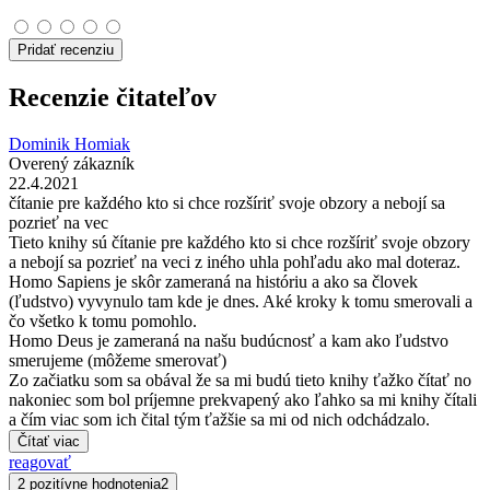
Pridať recenziu
Recenzie čitateľov
Dominik Homiak
Overený zákazník
22.4.2021
čítanie pre každého kto si chce rozšíriť svoje obzory a nebojí sa
pozrieť na vec
Tieto knihy sú čítanie pre každého kto si chce rozšíriť svoje obzory
a nebojí sa pozrieť na veci z iného uhla pohľadu ako mal doteraz.
Homo Sapiens je skôr zameraná na históriu a ako sa človek
(ľudstvo) vyvynulo tam kde je dnes. Aké kroky k tomu smerovali a
čo všetko k tomu pomohlo.
Homo Deus je zameraná na našu budúcnosť a kam ako ľudstvo
smerujeme (môžeme smerovať)
Zo začiatku som sa obával že sa mi budú tieto knihy ťažko čítať no
nakoniec som bol príjemne prekvapený ako ľahko sa mi knihy čítali
a čím viac som ich čital tým ťažšie sa mi od nich odchádzalo.
Čítať viac
reagovať
2 pozitívne hodnotenia
2