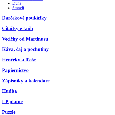
Duna
Smradi
Darčekové poukážky
Čítačky e-kníh
Vecičky od Martinusu
Káva, čaj a pochutiny
Hrnčeky a fľaše
Papiernictvo
Zápisníky a kalendáre
Hudba
LP platne
Puzzle