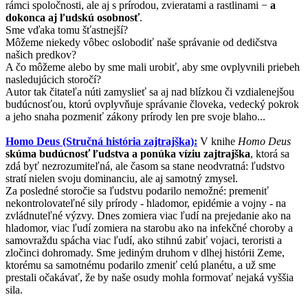
rámci spoločnosti, ale aj s prírodou, zvieratami a rastlinami −
a
dokonca aj ľudskú osobnosť
.
Sme vďaka tomu šťastnejší?
Môžeme niekedy vôbec oslobodiť naše správanie od dedičstva
našich predkov?
A čo môžeme alebo by sme mali urobiť, aby sme ovplyvnili priebeh
nasledujúcich storočí?
Autor tak čitateľa núti zamyslieť sa aj nad blízkou či vzdialenejšou
budúcnosťou, ktorú ovplyvňuje správanie človeka, vedecký pokrok
a jeho snaha pozmeniť zákony prírody len pre svoje blaho...
Homo Deus (Stručná história zajtrajška):
V knihe
Homo Deus
skúma budúcnosť ľudstva a ponúka víziu zajtrajška
, ktorá sa
zdá byť nezrozumiteľná, ale časom sa stane neodvratná: ľudstvo
stratí nielen svoju dominanciu, ale aj samotný zmysel.
Za posledné storočie sa ľudstvu podarilo nemožné: premeniť
nekontrolovateľné sily prírody - hladomor, epidémie a vojny - na
zvládnuteľné výzvy. Dnes zomiera viac ľudí na prejedanie ako na
hladomor, viac ľudí zomiera na starobu ako na infekčné choroby a
samovraždu spácha viac ľudí, ako stihnú zabiť vojaci, teroristi a
zločinci dohromady. Sme jediným druhom v dlhej histórii Zeme,
ktorému sa samotnému podarilo zmeniť celú planétu, a už sme
prestali očakávať, že by naše osudy mohla formovať nejaká vyššia
sila.