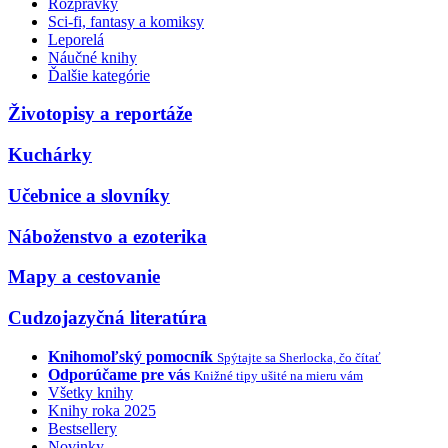
Rozprávky
Sci-fi, fantasy a komiksy
Leporelá
Náučné knihy
Ďalšie kategórie
Životopisy a reportáže
Kuchárky
Učebnice a slovníky
Náboženstvo a ezoterika
Mapy a cestovanie
Cudzojazyčná literatúra
Knihomoľský pomocník
Spýtajte sa Sherlocka, čo čítať
Odporúčame pre vás
Knižné tipy ušité na mieru vám
Všetky knihy
Knihy roka 2025
Bestsellery
Novinky