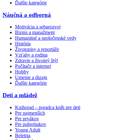
Ďalšie kategórie
Náučná a odborná
Motivácia a sebarozvoj
Biznis a manažment
Humanitné a spoločenské vedy
História
Životopisy a reportáže
Vzťahy a rodina
Zdravie a životný štýl
Počítače a internet
Hobby
Umenie a dizajn
Ďalšie kategórie
Deti a mládež
Knihorad – poradca kníh pre deti
Pre najmenších
Pre prvákov
Pre pubertiakov
Young Adult
Beletria