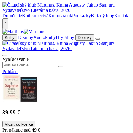
Doručenie
Kníhkupectvá
Knihovrátok
Poukážky
Knižný blog
Kontakt
E-knihy
Audioknihy
Hry
Filmy
Knihy
Doplnky
Vyhľadávanie
Prihlásiť
39,99 €
Vložiť do košíka
Pri nákupe nad 49 €