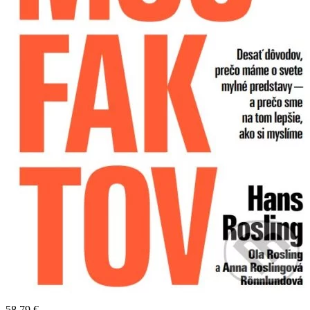
58,79 €