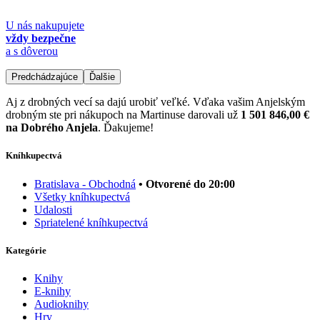
U nás nakupujete
vždy bezpečne
a s dôverou
Predchádzajúce
Ďalšie
Aj z drobných vecí sa dajú urobiť veľké. Vďaka vašim Anjelským
drobným ste pri nákupoch na Martinuse darovali už
1 501 846,00 €
na Dobrého Anjela
. Ďakujeme!
Kníhkupectvá
Bratislava - Obchodná
• Otvorené do 20:00
Všetky kníhkupectvá
Udalosti
Spriatelené kníhkupectvá
Kategórie
Knihy
E-knihy
Audioknihy
Hry