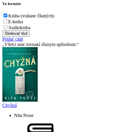
Vo formáte
Kniha (vrátane čítaných)
E-kniha
Audiokniha
Sledovať titul
Pridať citát
Všetci sme rovnakí rôznym spôsobom.
Chyžná
Nita Prose