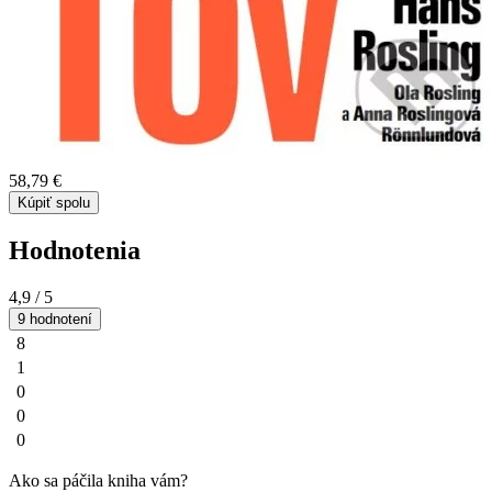
58,79 €
Kúpiť spolu
Hodnotenia
4,9
/ 5
9 hodnotení
8
1
0
0
0
Ako sa páčila kniha vám?