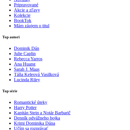
Pripravované
Akcie a zľavy
Kolekcie
BookTok
Mám záujem o titul
Top autori
Dominik Dán
Julie Caplin
Rebecca Yarros
Ana Huang
Sarah J. Maas
Táňa Keleová Vasilková
Lucinda Riley
Top série
Romantické úteky
Harry Potter
Kapitán Stein a Notár Barbarič
Denník odvážneho bojka
Krimi Dominika Dána
Učím sa rozprávať