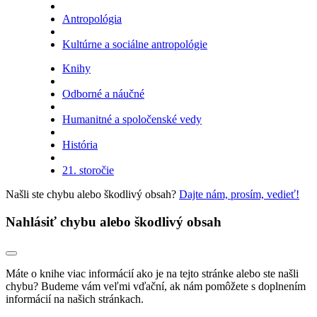
Antropológia
Kultúrne a sociálne antropológie
Knihy
Odborné a náučné
Humanitné a spoločenské vedy
História
21. storočie
Našli ste chybu alebo škodlivý obsah?
Dajte nám, prosím, vedieť!
Nahlásiť chybu alebo škodlivý obsah
Máte o knihe viac informácií ako je na tejto stránke alebo ste našli
chybu? Budeme vám veľmi vďační, ak nám pomôžete s doplnením
informácií na našich stránkach.