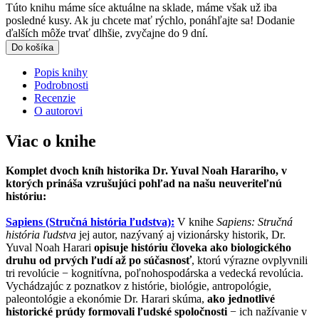
Túto knihu máme síce aktuálne na sklade, máme však už iba
posledné kusy. Ak ju chcete mať rýchlo, ponáhľajte sa! Dodanie
ďalších môže trvať dlhšie, zvyčajne do 9 dní.
Do košíka
Popis knihy
Podrobnosti
Recenzie
O autorovi
Viac o knihe
Komplet dvoch kníh historika Dr. Yuval Noah Harariho, v
ktorých prináša vzrušujúci pohľad na našu neuveriteľnú
históriu:
Sapiens (Stručná história ľudstva):
V knihe
Sapiens: Stručná
história ľudstva
jej autor, nazývaný aj vizionársky historik, Dr.
Yuval Noah Harari
opisuje históriu človeka ako biologického
druhu od prvých ľudí až po súčasnosť
, ktorú výrazne ovplyvnili
tri revolúcie − kognitívna, poľnohospodárska a vedecká revolúcia.
Vychádzajúc z poznatkov z histórie, biológie, antropológie,
paleontológie a ekonómie Dr. Harari skúma,
ako jednotlivé
historické prúdy formovali ľudské spoločnosti
− ich nažívanie v