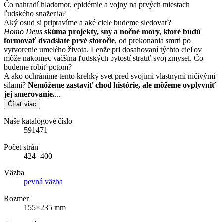
Čo nahradí hladomor, epidémie a vojny na prvých miestach
ľudského snaženia?
Aký osud si pripravíme a aké ciele budeme sledovať?
Homo Deus
skúma projekty, sny a nočné mory, ktoré budú
formovať dvadsiate prvé storočie
, od prekonania smrti po
vytvorenie umelého života. Lenže pri dosahovaní týchto cieľov
môže nakoniec väčšina ľudských bytostí stratiť svoj zmysel. Čo
budeme robiť potom?
A ako ochránime tento krehký svet pred svojimi vlastnými ničivými
silami?
Nemôžeme zastaviť chod histórie, ale môžeme ovplyvniť
jej smerovanie.
...
Čítať viac
Naše katalógové číslo
591471
Počet strán
424+400
Väzba
pevná väzba
Rozmer
155×235 mm