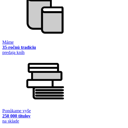
Máme
35-ročnú tradíciu
predaja kníh
Ponúkame vyše
250 000 titulov
na sklade