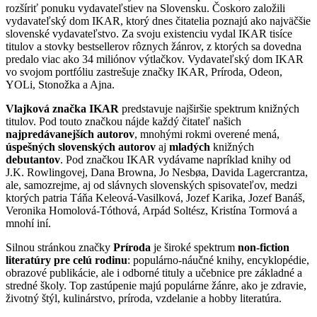
rozšíriť ponuku vydavateľstiev na Slovensku. Čoskoro založili
vydavateľský dom IKAR, ktorý dnes čitatelia poznajú ako najväčšie
slovenské vydavateľstvo. Za svoju existenciu vydal IKAR tisíce
titulov a stovky bestsellerov rôznych žánrov, z ktorých sa dovedna
predalo viac ako 34 miliónov výtlačkov. Vydavateľský dom IKAR
vo svojom portfóliu zastrešuje značky IKAR, Príroda, Odeon,
YOLi, Stonožka a Ajna.
Vlajková značka IKAR
predstavuje najširšie spektrum knižných
titulov. Pod touto značkou nájde každý čitateľ našich
najpredávanejších autorov
, mnohými rokmi overené mená,
úspešných slovenských autorov
aj
mladých
knižných
debutantov
. Pod značkou IKAR vydávame napríklad knihy od
J.K. Rowlingovej, Dana Browna, Jo Nesbøa, Davida Lagercrantza,
ale, samozrejme, aj od slávnych slovenských spisovateľov, medzi
ktorých patria Táňa Keleová-Vasilková, Jozef Karika, Jozef Banáš,
Veronika Homolová-Tóthová, Arpád Soltész, Kristína Tormová a
mnohí iní.
Silnou stránkou značky
Príroda
je široké spektrum
non-fiction
literatúry pre celú rodinu
: populárno-náučné knihy, encyklopédie,
obrazové publikácie, ale i odborné tituly a učebnice pre základné a
stredné školy. Top zastúpenie majú populárne žánre, ako je zdravie,
životný štýl, kulinárstvo, príroda, vzdelanie a hobby literatúra.