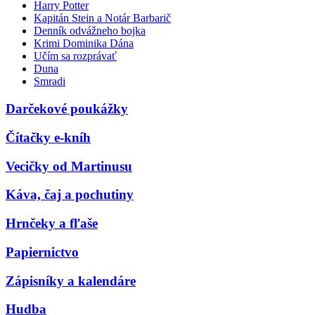
Harry Potter
Kapitán Stein a Notár Barbarič
Denník odvážneho bojka
Krimi Dominika Dána
Učím sa rozprávať
Duna
Smradi
Darčekové poukážky
Čítačky e-kníh
Vecičky od Martinusu
Káva, čaj a pochutiny
Hrnčeky a fľaše
Papiernictvo
Zápisníky a kalendáre
Hudba