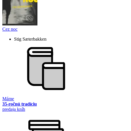
Cez noc
Stig Sæterbakken
Máme
35-ročnú tradíciu
predaja kníh