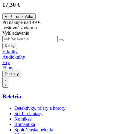
17,30 €
Vložiť do košíka
Pri nákupe nad 49 €
poštovné zadarmo
Vyhľadávanie
Knihy
E-knihy
Audioknihy
Hry
Filmy
Doplnky
Beletria
Detektívky, trilery a horory
Sci-fi a fantasy
Komiksy
Romantika
Spoločenská beletria