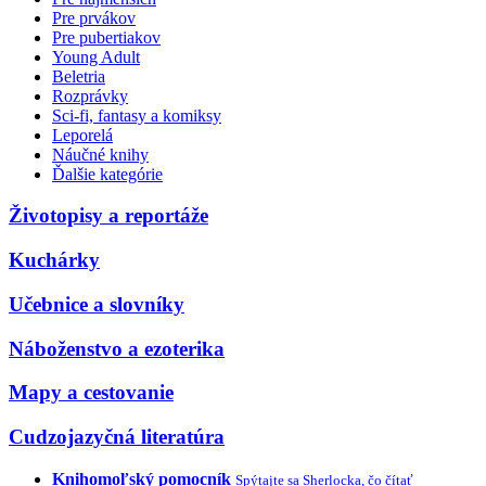
Pre prvákov
Pre pubertiakov
Young Adult
Beletria
Rozprávky
Sci-fi, fantasy a komiksy
Leporelá
Náučné knihy
Ďalšie kategórie
Životopisy a reportáže
Kuchárky
Učebnice a slovníky
Náboženstvo a ezoterika
Mapy a cestovanie
Cudzojazyčná literatúra
Knihomoľský pomocník
Spýtajte sa Sherlocka, čo čítať