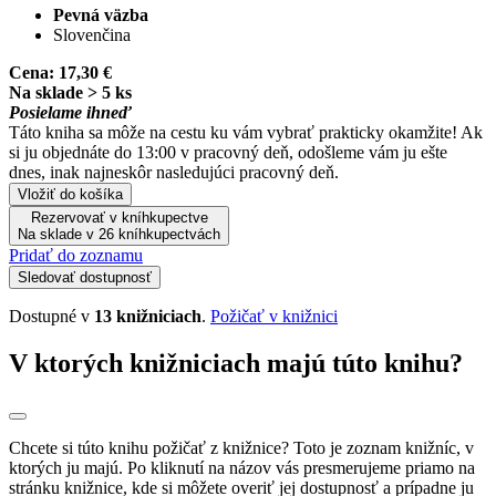
Pevná väzba
Slovenčina
Cena:
17,30 €
Na sklade > 5 ks
Posielame ihneď
Táto kniha sa môže na cestu ku vám vybrať prakticky okamžite! Ak
si ju objednáte do 13:00 v pracovný deň, odošleme vám ju ešte
dnes, inak najneskôr nasledujúci pracovný deň.
Vložiť do košíka
Rezervovať v kníhkupectve
Na sklade v 26 kníhkupectvách
Pridať do zoznamu
Sledovať dostupnosť
Dostupné v
13 knižniciach
.
Požičať v knižnici
V ktorých knižniciach majú túto knihu?
Chcete si túto knihu požičať z knižnice? Toto je zoznam knižníc, v
ktorých ju majú. Po kliknutí na názov vás presmerujeme priamo na
stránku knižnice, kde si môžete overiť jej dostupnosť a prípadne ju