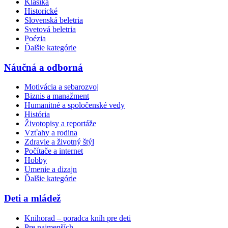
Klasika
Historické
Slovenská beletria
Svetová beletria
Poézia
Ďalšie kategórie
Náučná a odborná
Motivácia a sebarozvoj
Biznis a manažment
Humanitné a spoločenské vedy
História
Životopisy a reportáže
Vzťahy a rodina
Zdravie a životný štýl
Počítače a internet
Hobby
Umenie a dizajn
Ďalšie kategórie
Deti a mládež
Knihorad – poradca kníh pre deti
Pre najmenších