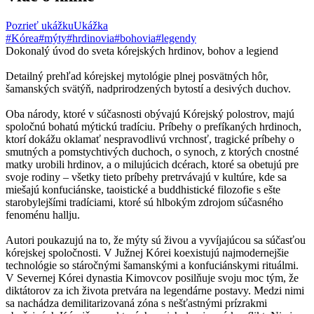
Pozrieť ukážku
Ukážka
#Kórea
#mýty
#hrdinovia
#bohovia
#legendy
Dokonalý úvod do sveta kórejských hrdinov, bohov a legiend
Detailný prehľad kórejskej mytológie plnej posvätných hôr,
šamanských svätýň, nadprirodzených bytostí a desivých duchov.
Oba národy, ktoré v súčasnosti obývajú Kórejský polostrov, majú
spoločnú bohatú mýtickú tradíciu. Príbehy o prefíkaných hrdinoch,
ktorí dokážu oklamať nespravodlivú vrchnosť, tragické príbehy o
smutných a pomstychtivých duchoch, o synoch, z ktorých cnostné
matky urobili hrdinov, a o milujúcich dcérach, ktoré sa obetujú pre
svoje rodiny – všetky tieto príbehy pretrvávajú v kultúre, kde sa
miešajú konfuciánske, taoistické a buddhistické filozofie s ešte
starobylejšími tradíciami, ktoré sú hlbokým zdrojom súčasného
fenoménu hallju.
Autori poukazujú na to, že mýty sú živou a vyvíjajúcou sa súčasťou
kórejskej spoločnosti. V Južnej Kórei koexistujú najmodernejšie
technológie so stáročnými šamanskými a konfuciánskymi rituálmi.
V Severnej Kórei dynastia Kimovcov posilňuje svoju moc tým, že
diktátorov za ich života pretvára na legendárne postavy. Medzi nimi
sa nachádza demilitarizovaná zóna s nešťastnými prízrakmi