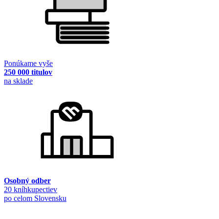
Ponúkame vyše
250 000 titulov
na sklade
Osobný odber
20 kníhkupectiev
po celom Slovensku