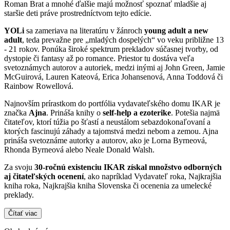
Roman Brat a mnohé ďalšie majú možnosť spoznať mladšie aj
staršie deti práve prostredníctvom tejto edície.
YOLi
sa zameriava na literatúru v žánroch
young adult a new
adult
, teda prevažne pre „mladých dospelých“ vo veku približne 13
- 21 rokov. Ponúka široké spektrum prekladov súčasnej tvorby, od
dystopie či fantasy až po romance. Priestor tu dostáva veľa
svetoznámych autorov a autoriek, medzi inými aj John Green, Jamie
McGuirová, Lauren Kateová, Erica Johansenová, Anna Toddová či
Rainbow Rowellová.
Najnovším prírastkom do portfólia vydavateľského domu IKAR je
značka
Ajna
. Prináša knihy o
self-help a ezoterike
. Potešia najmä
čitateľov, ktorí túžia po šťastí a neustálom sebazdokonaľovaní a
ktorých fascinujú záhady a tajomstvá medzi nebom a zemou. Ajna
prináša svetoznáme autorky a autorov, ako je Lorna Byrneová,
Rhonda Byrneová alebo Neale Donald Walsh.
Za svoju
30-ročnú existenciu IKAR získal množstvo odborných
aj čitateľských ocenení
, ako napríklad Vydavateľ roka, Najkrajšia
kniha roka, Najkrajšia kniha Slovenska či ocenenia za umelecké
preklady.
Čítať viac