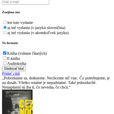
Zaujíma ma
len toto vydanie
aj iné vydania (v jazyku slovenčina)
aj iné vydania (v akomkoľvek jazyku)
Vo formáte
Kniha (vrátane čítaných)
E-kniha
Audiokniha
Sledovať titul
Pridať citát
Pobozkáme sa, dotkneme. Nechceme nič viac. Čo potrebujeme, je
na dosah. Všetko ostatné je nepodstatné. Také jednoduché.
Nenaplnení sú iba tí, čo nevedia, čo chcú.