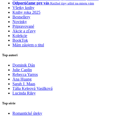
Odporúčame pre vás
Knižné tipy ušité na mieru vám
Všetky knihy
Knihy roka 2025
Bestsellery
Novinky
Pripravované
Akcie a zľavy
Kolekcie
BookTok
Mám záujem o titul
Top autori
Dominik Dán
Julie Caplin
Rebecca Yarros
Ana Huang
Sarah J. Maas
Táňa Keleová Vasilková
Lucinda Riley
Top série
Romantické úteky