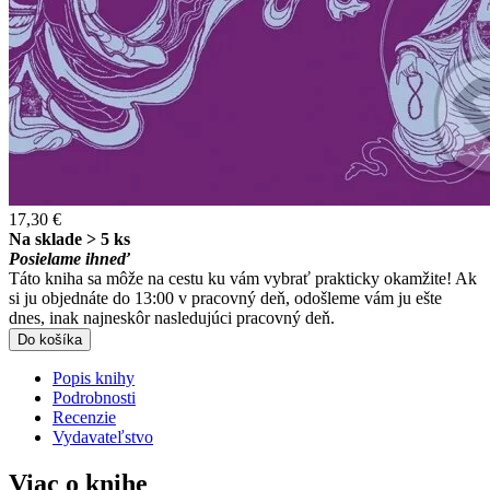
17,30 €
Na sklade > 5 ks
Posielame ihneď
Táto kniha sa môže na cestu ku vám vybrať prakticky okamžite! Ak
si ju objednáte do 13:00 v pracovný deň, odošleme vám ju ešte
dnes, inak najneskôr nasledujúci pracovný deň.
Do košíka
Popis knihy
Podrobnosti
Recenzie
Vydavateľstvo
Viac o knihe