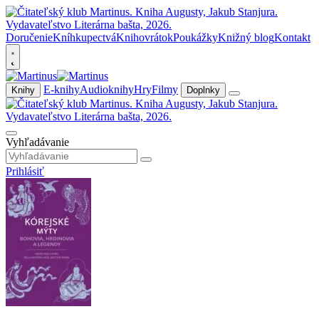
Doručenie
Kníhkupectvá
Knihovrátok
Poukážky
Knižný blog
Kontakt
E-knihy
Audioknihy
Hry
Filmy
Knihy
Doplnky
Vyhľadávanie
Prihlásiť