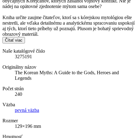
obyčajných Kórejčanov, ktorých zasiahol vojnový konflikt. Nie je
nádej na opätovné zjednotenie mýtom sama osebe?
Kniha určite zaujme čitateľov, ktorí sa s kórejskou mytológiou ešte
nestretli, ale vďaka detailnému a analytickému spracovaniu uspokojí
aj tých, ktorí tieto príbehy už poznajú. Plusom je bohatý sprievodný
obrazový materiál.
Čítať viac
Naše katalógové číslo
3275191
Originálny názov
The Korean Myths: A Guide to the Gods, Heroes and
Legends
Počet strán
240
Väzba
pevná väzba
Rozmer
129×196 mm
Hmotnosť