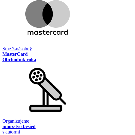
Sme 7-násobný
MasterCard
Obchodník roka
Organizujeme
množstvo besied
s autormi