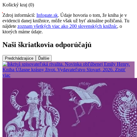
Košický kraj (0)
Zdroj informácií:
Infogate.sk
. Údaje hovoria o tom, že kniha je v
evidencii danej knižnice, môže však už byť aktuálne požičaná. Tu
nájdete
zoznam všetkých viac ako 200 slovenských knižníc
, o
ktorých máme údaje.
Naši škriatkovia odporúčajú
Predchádzajúce
Ďalšie