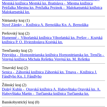
Mestská knižnica
Mestská kn.
Bratislava -
Miestna knižnica
Petržalka
Miestna kn. Petržalka
Pezinok -
Malokarpatská knižnica
Malokarpatská kn.
Nitriansky kraj (1)
Nové Zámky -
Knižnica A. Bernoláka
Kn. A. Bernoláka
Prešovský kraj (2)
Humenné -
Vihorlatská knižnica
Vihorlatská kn.
Prešov -
Krajská
knižnica P. O. Hviezdoslava
Krajská kn.
Trenčiansky kraj (2)
Prievidza -
Hornonitrianska knižnica
Hornonitrianska kn.
Trenčín -
Verejná knižnica Michala Rešetku
Verejná kn. M. Rešetku
Trnavský kraj (2)
Senica -
Záhorská knižnica
Záhorská kn.
Trnava -
Knižnica J.
Fándlyho
Kn. J. Fándlyho
Žilinský kraj (2)
Dolný Kubín -
Oravská knižnica A. Habovštiaka
Oravská kn. A.
Habovštiaka
Martin -
Turčianska knižnica
Turčianska kn.
Banskobystrický kraj (0)