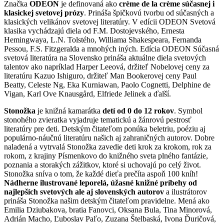
Značka
ODEON
je definovaná ako
crème de la crème súčasnej i
klasickej svetovej prózy
. Prináša špičkovú tvorbu od súčasných a
klasických velikánov svetovej literatúry. V edícii ODEON Svetová
klasika vychádzajú diela od F.M. Dostojevského, Ernesta
Hemingwaya, L.N. Tolstého, Williama Shakespeara, Fernanda
Pessou, F.S. Fitzgeralda a mnohých iných. Edícia ODEON Súčasná
svetová literatúra na Slovensko prináša aktuálne diela svetových
talentov ako napríklad Harper Leeová, držiteľ Nobelovej ceny za
literatúru Kazuo Ishiguro, držiteľ Man Bookerovej ceny Paul
Beatty, Celeste Ng, Eka Kurniawan, Paolo Cognetti, Delphine de
Vigan, Karl Ove Knausgård, Elfriede Jelinek a ďalší.
Stonožka
je knižná kamarátka
detí od 0 do 12 rokov
. Symbol
stonohého zvieratka vyjadruje tematickú a žánrovú pestrosť
literatúry pre deti. Detským čitateľom ponúka beletriu, poéziu aj
populárno-náučnú literatúru našich aj zahraničných autorov. Dobre
naladená a vytrvalá Stonožka zavedie deti krok za krokom, rok za
rokom, z krajiny Písmenkovo do knižného sveta plného fantázie,
poznania a storakých zážitkov, ktoré si uchovajú po celý život.
Stonožka sníva o tom, že každé dieťa prečíta aspoň 100 kníh!
Nádherne ilustrované leporelá, úžasné knižné príbehy od
najlepších svetových ale aj slovenských autorov
a ilustrátorov
prináša Stonožka našim detským čitateľom pravidelne. Mená ako
Emilia Dziubakova, bratia Fanovci, Oksana Bula, Tina Minorová,
Adrián Macho, Ľuboslav Paľo, Zuzana Štelbaská, Ivona Ďuričová,