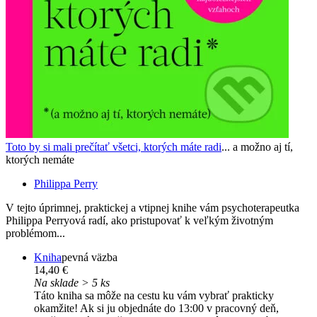
Toto by si mali prečítať všetci, ktorých máte radi
... a možno aj tí,
ktorých nemáte
Philippa Perry
V tejto úprimnej, praktickej a vtipnej knihe vám psychoterapeutka
Philippa Perryová radí, ako pristupovať k veľkým životným
problémom...
Kniha
pevná väzba
14,40 €
Na sklade > 5 ks
Táto kniha sa môže na cestu ku vám vybrať prakticky
okamžite! Ak si ju objednáte do 13:00 v pracovný deň,