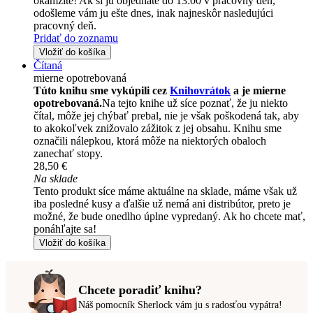
okamžite! Ak si ju objednáte do 13:00 v pracovný deň,
odošleme vám ju ešte dnes, inak najneskôr nasledujúci
pracovný deň.
Pridať do zoznamu
Vložiť do košíka
Čítaná
mierne opotrebovaná
Túto knihu sme vykúpili cez
Knihovrátok
a je mierne
opotrebovaná.
Na tejto knihe už síce poznať, že ju niekto
čítal, môže jej chýbať prebal, nie je však poškodená tak, aby
to akokoľvek znižovalo zážitok z jej obsahu. Knihu sme
označili nálepkou, ktorá môže na niektorých obaloch
zanechať stopy.
28,50 €
Na sklade
Tento produkt síce máme aktuálne na sklade, máme však už
iba posledné kusy a ďalšie už nemá ani distribútor, preto je
možné, že bude onedlho úplne vypredaný. Ak ho chcete mať,
ponáhľajte sa!
Vložiť do košíka
Chcete poradiť knihu?
Náš pomocník Sherlock vám ju s radosťou vypátra!