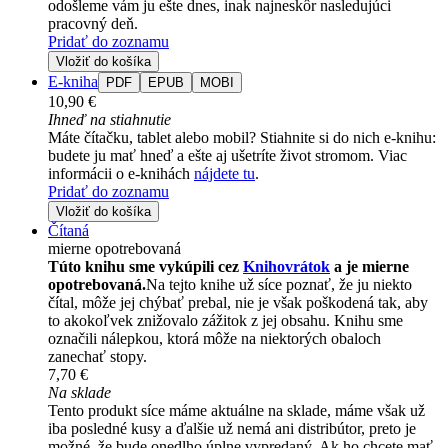
odošleme vám ju ešte dnes, inak najneskôr nasledujúci
pracovný deň.
Pridať do zoznamu
Vložiť do košíka
E-kniha
PDF
EPUB
MOBI
10,90 €
Ihneď na stiahnutie
Máte čítačku, tablet alebo mobil? Stiahnite si do nich e-knihu:
budete ju mať hneď a ešte aj ušetríte život stromom. Viac
informácii o e-knihách
nájdete tu
.
Pridať do zoznamu
Vložiť do košíka
Čítaná
mierne opotrebovaná
Túto knihu sme vykúpili cez
Knihovrátok
a je mierne
opotrebovaná.
Na tejto knihe už síce poznať, že ju niekto
čítal, môže jej chýbať prebal, nie je však poškodená tak, aby
to akokoľvek znižovalo zážitok z jej obsahu. Knihu sme
označili nálepkou, ktorá môže na niektorých obaloch
zanechať stopy.
7,70 €
Na sklade
Tento produkt síce máme aktuálne na sklade, máme však už
iba posledné kusy a ďalšie už nemá ani distribútor, preto je
možné, že bude onedlho úplne vypredaný. Ak ho chcete mať,