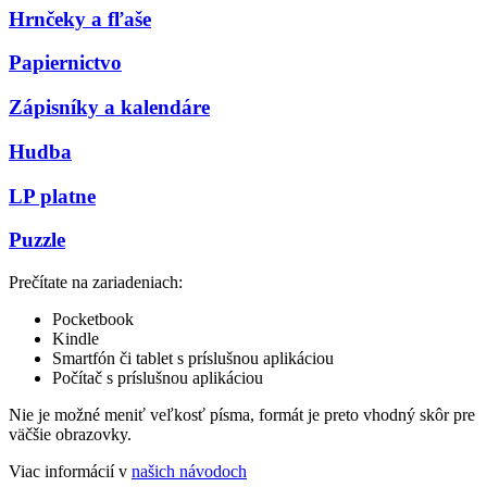
Hrnčeky a fľaše
Papiernictvo
Zápisníky a kalendáre
Hudba
LP platne
Puzzle
Prečítate na zariadeniach:
Pocketbook
Kindle
Smartfón či tablet s príslušnou aplikáciou
Počítač s príslušnou aplikáciou
Nie je možné meniť veľkosť písma, formát je preto vhodný skôr pre
väčšie obrazovky.
Viac informácií v
našich návodoch