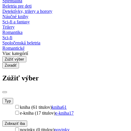
Spiritualita
Beletria pre deti
Detektívky, trilery a horory
Náučné knihy
Sci-fi a fantasy
Trilery
Romantika
Sci-fi
Spoločenská beletria
Romantické
Viac kategórií
Zúžiť výber
Zoradiť
Zúžiť výber
Typ
kniha (61 titulov)
kniha
61
e-kniha (17 titulov)
e-kniha
17
Zobraziť iba
novinky (0 titulov)
novinky