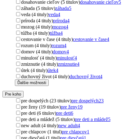
dosahovanie cieľov (5 titulov)
dosahovanie cieľov
5
záhada (5 titulov)
záhada
5
veda (4 tituly)
veda
4
príroda (4 tituly)
príroda
4
mozog (4 tituly)
mozog
4
túžba (4 tituly)
túžba
4
cestovanie v čase (4 tituly)
cestovanie v čase
4
rozum (4 tituly)
rozum
4
domov (4 tituly)
domov
4
minulosť (4 tituly)
minulosť
4
zmiznutie (4 tituly)
zmiznutie
4
útek (4 tituly)
útek
4
duchovný život (4 tituly)
duchovný život
4
Ďalšie možnosti
Pre koho
pre dospelých (23 titulov)
pre dospelých
23
pre ženy (19 titulov)
pre ženy
19
pre deti (6 titulov)
pre deti
6
pre deti a mládež (5 titulov)
pre deti a mládež
5
new adult (4 tituly)
new adult
4
pre chlapcov (1 titul)
pre chlapcov
1
pre dievčatá (1 titul)
pre dievčatá
1