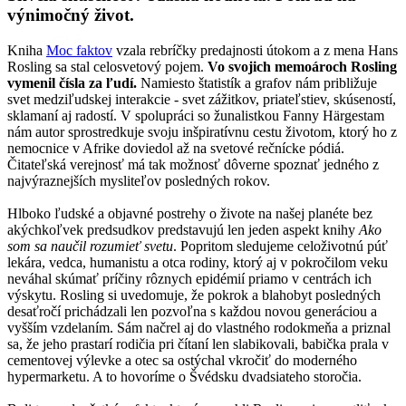
výnimočný život.
Kniha
Moc faktov
vzala rebríčky predajnosti útokom a z mena Hans
Rosling sa stal celosvetový pojem.
Vo svojich memoároch Rosling
vymenil čísla za ľudí.
Namiesto štatistík a grafov nám približuje
svet medziľudskej interakcie - svet zážitkov, priateľstiev, skúseností,
sklamaní aj radostí. V spolupráci so žunalistkou Fanny Härgestam
nám autor sprostredkuje svoju inšpiratívnu cestu životom, ktorý ho z
nemocnice v Afrike doviedol až na svetové rečnícke pódiá.
Čitateľská verejnosť má tak možnosť dôverne spoznať jedného z
najvýraznejších mysliteľov posledných rokov.
Hlboko ľudské a objavné postrehy o živote na našej planéte bez
akýchkoľvek predsudkov predstavujú len jeden aspekt knihy
Ako
som sa naučil rozumieť svetu
. Popritom sledujeme celoživotnú púť
lekára, vedca, humanistu a otca rodiny, ktorý aj v pokročilom veku
neváhal skúmať príčiny rôznych epidémií priamo v centrách ich
výskytu. Rosling si uvedomuje, že pokrok a blahobyt posledných
desaťročí prichádzali len pozvoľna s každou novou generáciou a
vyšším vzdelaním. Sám načrel aj do vlastného rodokmeňa a priznal
sa, že jeho prastarí rodičia pri čítaní len slabikovali, babička prala v
cementovej výlevke a otec sa ostýchal vkročiť do moderného
hypermarketu. A to hovoríme o Švédsku dvadsiateho storočia.