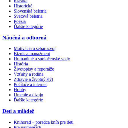
Klasika
Historické
Slovenská beletria
Svetová beletria
Poézia
Ďalšie kategórie
Náučná a odborná
Motivácia a sebarozvoj
Biznis a manažment
Humanitné a spoločenské vedy
História
Životopisy a reportáže
Vzťahy a rodina
Zdravie a životný štýl
Počítače a internet
Hobby
Umenie a dizajn
Ďalšie kategórie
Deti a mládež
Knihorad – poradca kníh pre deti
Pre najmenších