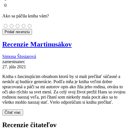
0
Ako sa páčila kniha vám?
Pridať recenziu
Recenzie Martinusákov
Simona Šlosiarová
zamestnanec
27. júla 2021
Kniha s fascinujúcim obsahom ktorú by si mali prečítať súčasné a
neskôr aj budúce generácie. Podľa mňa je kniha veľmi dobre
spracovaná a páči sa mi autorov opis ako žila jeho rodina, otvára to
oči ako rýchlo sa svet mení. Za celý svoj život prežil Hans so svojou
rodinou naozaj veľa, pri čítaní som niekedy mala pocit ako sa to
všetko mohlo naozaj stať. Vrelo odporúčam si knihu prečítať.
Čítať viac
Recenzie čitateľov