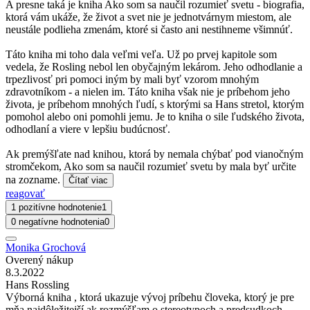
A presne taká je kniha Ako som sa naučil rozumieť svetu - biografia,
ktorá vám ukáže, že život a svet nie je jednotvárnym miestom, ale
neustále podlieha zmenám, ktoré si často ani nestihneme všimnúť.
Táto kniha mi toho dala veľmi veľa. Už po prvej kapitole som
vedela, že Rosling nebol len obyčajným lekárom. Jeho odhodlanie a
trpezlivosť pri pomoci iným by mali byť vzorom mnohým
zdravotníkom - a nielen im. Táto kniha však nie je príbehom jeho
života, je príbehom mnohých ľudí, s ktorými sa Hans stretol, ktorým
pomohol alebo oni pomohli jemu. Je to kniha o sile ľudského života,
odhodlaní a viere v lepšiu budúcnosť.
Ak premýšľate nad knihou, ktorá by nemala chýbať pod vianočným
stromčekom, Ako som sa naučil rozumieť svetu by mala byť určite
na zozname.
Čítať viac
reagovať
1 pozitívne hodnotenie
1
0 negatívne hodnotenia
0
Monika Grochová
Overený nákup
8.3.2022
Hans Rossling
Výborná kniha , ktorá ukazuje vývoj príbehu človeka, ktorý je pre
mňa najdôležitejší ak rozmýšľam o stereotypoch a predsudkoch.