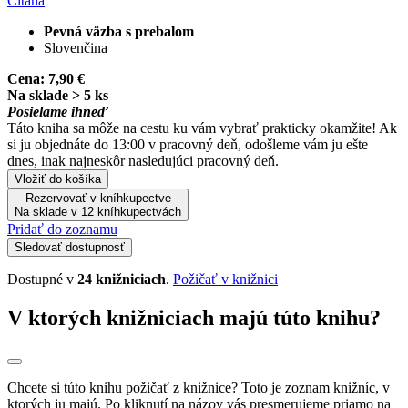
Čítaná
Pevná väzba s prebalom
Slovenčina
Cena:
7,90 €
Na sklade > 5 ks
Posielame ihneď
Táto kniha sa môže na cestu ku vám vybrať prakticky okamžite! Ak
si ju objednáte do 13:00 v pracovný deň, odošleme vám ju ešte
dnes, inak najneskôr nasledujúci pracovný deň.
Vložiť do košíka
Rezervovať v kníhkupectve
Na sklade v 12 kníhkupectvách
Pridať do zoznamu
Sledovať dostupnosť
Dostupné v
24 knižniciach
.
Požičať v knižnici
V ktorých knižniciach majú túto knihu?
Chcete si túto knihu požičať z knižnice? Toto je zoznam knižníc, v
ktorých ju majú. Po kliknutí na názov vás presmerujeme priamo na