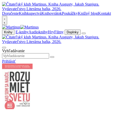
Doručenie
Kníhkupectvá
Knihovrátok
Poukážky
Knižný blog
Kontakt
E-knihy
Audioknihy
Hry
Filmy
Knihy
Doplnky
Vyhľadávanie
Prihlásiť