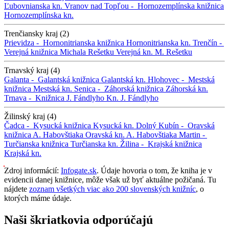
Ľubovnianska kn.
Vranov nad Topľou -
Hornozemplínska knižnica
Hornozemplínska kn.
Trenčiansky kraj (2)
Prievidza -
Hornonitrianska knižnica
Hornonitrianska kn.
Trenčín -
Verejná knižnica Michala Rešetku
Verejná kn. M. Rešetku
Trnavský kraj (4)
Galanta -
Galantská knižnica
Galantská kn.
Hlohovec -
Mestská
knižnica
Mestská kn.
Senica -
Záhorská knižnica
Záhorská kn.
Trnava -
Knižnica J. Fándlyho
Kn. J. Fándlyho
Žilinský kraj (4)
Čadca -
Kysucká knižnica
Kysucká kn.
Dolný Kubín -
Oravská
knižnica A. Habovštiaka
Oravská kn. A. Habovštiaka
Martin -
Turčianska knižnica
Turčianska kn.
Žilina -
Krajská knižnica
Krajská kn.
Zdroj informácií:
Infogate.sk
. Údaje hovoria o tom, že kniha je v
evidencii danej knižnice, môže však už byť aktuálne požičaná. Tu
nájdete
zoznam všetkých viac ako 200 slovenských knižníc
, o
ktorých máme údaje.
Naši škriatkovia odporúčajú