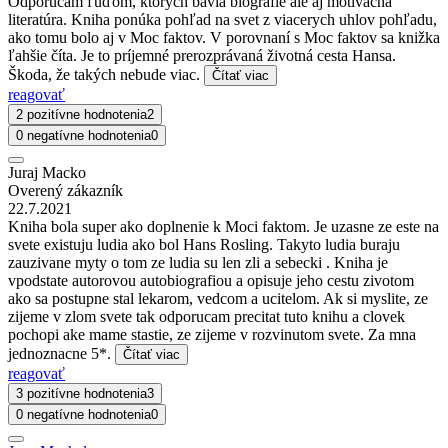
Odporúčam ľuďom, ktorých bavia biografie ale aj motivačná
literatúra. Kniha ponúka pohľad na svet z viacerych uhlov pohľadu,
ako tomu bolo aj v Moc faktov. V porovnaní s Moc faktov sa knižka
ľahšie číta. Je to príjemné prerozprávaná životná cesta Hansa.
Škoda, že takých nebude viac.
Čítať viac
reagovať
2 pozitívne hodnotenia
2
0 negatívne hodnotenia
0
Juraj Macko
Overený zákazník
22.7.2021
Kniha bola super ako doplnenie k Moci faktom. Je uzasne ze este na
svete existuju ludia ako bol Hans Rosling. Takyto ludia buraju
zauzivane myty o tom ze ludia su len zli a sebecki . Kniha je
vpodstate autorovou autobiografiou a opisuje jeho cestu zivotom
ako sa postupne stal lekarom, vedcom a ucitelom. Ak si myslite, ze
zijeme v zlom svete tak odporucam precitat tuto knihu a clovek
pochopi ake mame stastie, ze zijeme v rozvinutom svete. Za mna
jednoznacne 5*.
Čítať viac
reagovať
3 pozitívne hodnotenia
3
0 negatívne hodnotenia
0