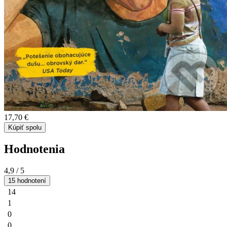
17,70 €
Kúpiť spolu
Hodnotenia
4,9
/ 5
15 hodnotení
14
1
0
0