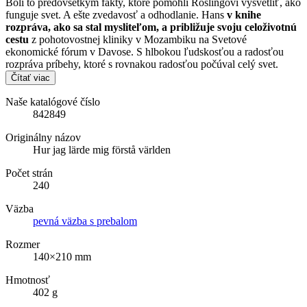
Boli to predovšetkým fakty, ktoré pomohli Roslingovi vysvetliť, ako
funguje svet. A ešte zvedavosť a odhodlanie. Hans
v knihe
rozpráva, ako sa stal mysliteľom, a približuje svoju celoživotnú
cestu
z pohotovostnej kliniky v Mozambiku na Svetové
ekonomické fórum v Davose. S hlbokou ľudskosťou a radosťou
rozpráva príbehy, ktoré s rovnakou radosťou počúval celý svet.
Čítať viac
Naše katalógové číslo
842849
Originálny názov
Hur jag lärde mig förstå världen
Počet strán
240
Väzba
pevná väzba s prebalom
Rozmer
140×210 mm
Hmotnosť
402 g