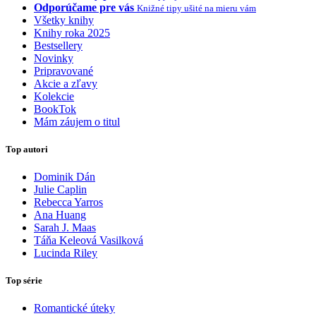
Odporúčame pre vás
Knižné tipy ušité na mieru vám
Všetky knihy
Knihy roka 2025
Bestsellery
Novinky
Pripravované
Akcie a zľavy
Kolekcie
BookTok
Mám záujem o titul
Top autori
Dominik Dán
Julie Caplin
Rebecca Yarros
Ana Huang
Sarah J. Maas
Táňa Keleová Vasilková
Lucinda Riley
Top série
Romantické úteky