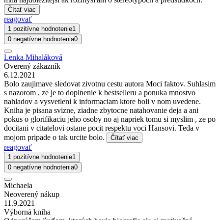
Čítať viac
reagovať
1 pozitívne hodnotenie
1
0 negatívne hodnotenia
0
Lenka Mihaláková
Overený zákazník
6.12.2021
Bolo zaujimave sledovat zivotnu cestu autora Moci faktov. Suhlasim
s nazorom , ze je to doplnenie k bestselleru a ponuka mnostvo
nahladov a vysvetleni k informaciam ktore boli v nom uvedene.
Kniha je pisana svizne, ziadne zbytocne natahovanie deja a ani
pokus o glorifikaciu jeho osoby no aj napriek tomu si myslim , ze po
docitani v citatelovi ostane pocit respektu voci Hansovi. Teda v
mojom pripade o tak urcite bolo.
Čítať viac
reagovať
1 pozitívne hodnotenie
1
0 negatívne hodnotenia
0
Michaela
Neoverený nákup
11.9.2021
Výborná kniha