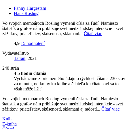
Fanny Härgestam
Hans Rosling
Vo svojich memoároch Rosling vymenil čísla za ľudí. Namiesto
štatistík a grafov nám približuje svet medziľudskej interakcie - svet
zážitkov, priateľstiev, skúseností, sklamaní...
Čítať viac
4,9
15 hodnotení
Vydavateľstvo
Tatran
, 2021
240 strán
4-5 hodín čítania
Vychádzame z priemerného údaju o rýchlosti čítania 230 slov
za minútu, od knihy ku knihe a čitateľa ku čitateľovi sa to
však môže líšiť.
Vo svojich memoároch Rosling vymenil čísla za ľudí. Namiesto
štatistík a grafov nám približuje svet medziľudskej interakcie - svet
zážitkov, priateľstiev, skúseností, sklamaní aj radostí...
Čítať viac
Kniha
E-kniha