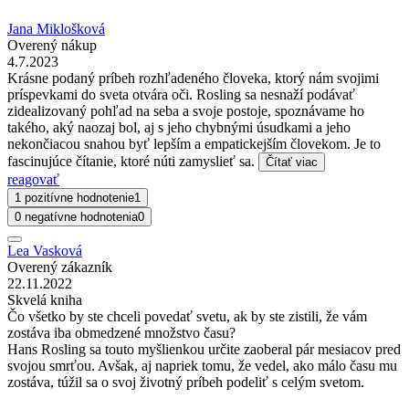
Jana Miklošková
Overený nákup
4.7.2023
Krásne podaný príbeh rozhľadeného človeka, ktorý nám svojimi
príspevkami do sveta otvára oči. Rosling sa nesnaží podávať
zidealizovaný pohľad na seba a svoje postoje, spoznávame ho
takého, aký naozaj bol, aj s jeho chybnými úsudkami a jeho
nekončiacou snahou byť lepším a empatickejším človekom. Je to
fascinujúce čítanie, ktoré núti zamyslieť sa.
Čítať viac
reagovať
1 pozitívne hodnotenie
1
0 negatívne hodnotenia
0
Lea Vasková
Overený zákazník
22.11.2022
Skvelá kniha
Čo všetko by ste chceli povedať svetu, ak by ste zistili, že vám
zostáva iba obmedzené množstvo času?
Hans Rosling sa touto myšlienkou určite zaoberal pár mesiacov pred
svojou smrťou. Avšak, aj napriek tomu, že vedel, ako málo času mu
zostáva, túžil sa o svoj životný príbeh podeliť s celým svetom.