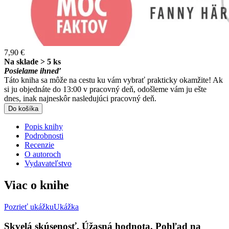
7,90 €
Na sklade > 5 ks
Posielame ihneď
Táto kniha sa môže na cestu ku vám vybrať prakticky okamžite! Ak
si ju objednáte do 13:00 v pracovný deň, odošleme vám ju ešte
dnes, inak najneskôr nasledujúci pracovný deň.
Do košíka
Popis knihy
Podrobnosti
Recenzie
O autoroch
Vydavateľstvo
Viac o knihe
Pozrieť ukážku
Ukážka
Skvelá skúsenosť. Úžasná hodnota. Pohľad na