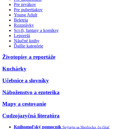
Pre prvákov
Pre pubertiakov
Young Adult
Beletria
Rozprávky
Sci-fi, fantasy a komiksy
Leporelá
Náučné knihy
Ďalšie kategórie
Životopisy a reportáže
Kuchárky
Učebnice a slovníky
Náboženstvo a ezoterika
Mapy a cestovanie
Cudzojazyčná literatúra
Knihomoľský pomocník
Spýtajte sa Sherlocka, čo čítať