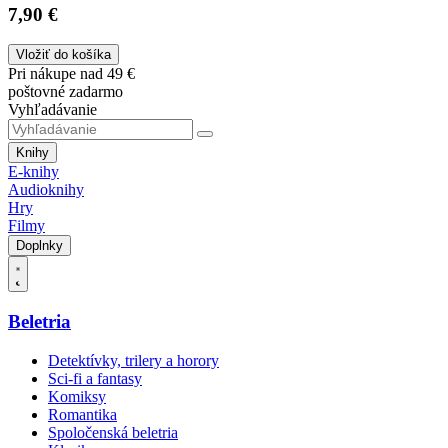
7,90 €
Vložiť do košíka
Pri nákupe nad 49 €
poštovné zadarmo
Vyhľadávanie
Knihy
E-knihy
Audioknihy
Hry
Filmy
Doplnky
Beletria
Detektívky, trilery a horory
Sci-fi a fantasy
Komiksy
Romantika
Spoločenská beletria