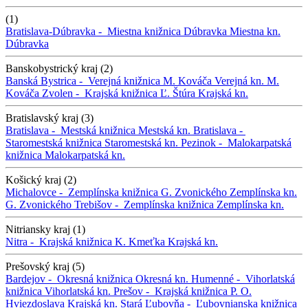
(1)
Bratislava-Dúbravka -
Miestna knižnica Dúbravka
Miestna kn.
Dúbravka
Banskobystrický kraj (2)
Banská Bystrica -
Verejná knižnica M. Kováča
Verejná kn. M.
Kováča
Zvolen -
Krajská knižnica Ľ. Štúra
Krajská kn.
Bratislavský kraj (3)
Bratislava -
Mestská knižnica
Mestská kn.
Bratislava -
Staromestská knižnica
Staromestská kn.
Pezinok -
Malokarpatská
knižnica
Malokarpatská kn.
Košický kraj (2)
Michalovce -
Zemplínska knižnica G. Zvonického
Zemplínska kn.
G. Zvonického
Trebišov -
Zemplínska knižnica
Zemplínska kn.
Nitriansky kraj (1)
Nitra -
Krajská knižnica K. Kmeťka
Krajská kn.
Prešovský kraj (5)
Bardejov -
Okresná knižnica
Okresná kn.
Humenné -
Vihorlatská
knižnica
Vihorlatská kn.
Prešov -
Krajská knižnica P. O.
Hviezdoslava
Krajská kn.
Stará Ľubovňa -
Ľubovnianska knižnica