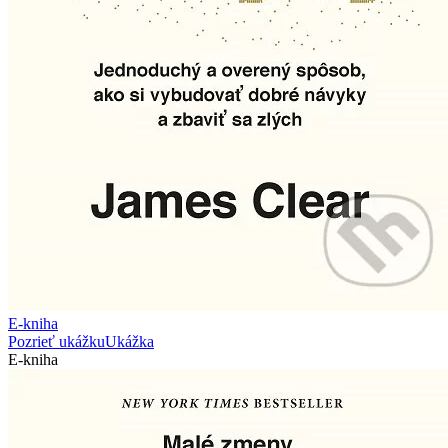
E-kniha
Pozrieť ukážku
Ukážka
E-kniha