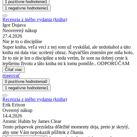
1 pozitívne hodnotenie
1
1 negatívne hodnotenie
1
Recenzia z iného vydania (kniha)
Igor Dujava
Neoverený nákup
27.4.2026
Nie je to o disciplíne
Super kniha, veľa vecí z nej som už vyskúšal, ale nedotiahol a táto
kniha mi dala viac ucelený obraz. Najväčším zistením pre mňa bolo,
že to nie je len o disciplíne a teda verím, že som na dobrej ceste k
lepšiemu životu a táto kniha mi k tomu pomôže.. ODPORÚČAM
Čítať viac
reagovať
0 pozitívne hodnotenia
0
1 negatívne hodnotenie
1
Recenzia z iného vydania (kniha)
Erik Erixon
Overený nákup
14.4.2026
Atomic Habits by James Clear
Tento príspevok prezrádza dôležité momenty deja, preto je skrytý,
aby sme Vám nepokazili pôžitok z čítania.