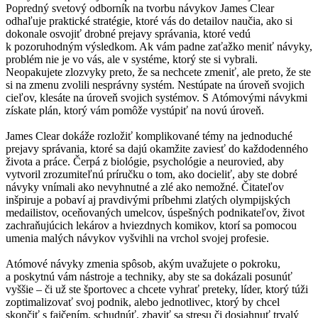
Popredný svetový odborník na tvorbu návykov James Clear
odhaľuje praktické stratégie, ktoré vás do detailov naučia, ako si
dokonale osvojiť drobné prejavy správania, ktoré vedú
k pozoruhodným výsledkom. Ak vám padne zaťažko meniť návyky,
problém nie je vo vás, ale v systéme, ktorý ste si vybrali.
Neopakujete zlozvyky preto, že sa nechcete zmeniť, ale preto, že ste
si na zmenu zvolili nesprávny systém. Nestúpate na úroveň svojich
cieľov, klesáte na úroveň svojich systémov. S Atómovými návykmi
získate plán, ktorý vám pomôže vystúpiť na novú úroveň.
James Clear dokáže rozložiť komplikované témy na jednoduché
prejavy správania, ktoré sa dajú okamžite zaviesť do každodenného
života a práce. Čerpá z biológie, psychológie a neurovied, aby
vytvoril zrozumiteľnú príručku o tom, ako docieliť, aby ste dobré
návyky vnímali ako nevyhnutné a zlé ako nemožné. Čitateľov
inšpiruje a pobaví aj pravdivými príbehmi zlatých olympijských
medailistov, oceňovaných umelcov, úspešných podnikateľov, život
zachraňujúcich lekárov a hviezdnych komikov, ktorí sa pomocou
umenia malých návykov vyšvihli na vrchol svojej profesie.
Atómové návyky zmenia spôsob, akým uvažujete o pokroku,
a poskytnú vám nástroje a techniky, aby ste sa dokázali posunúť
vyššie – či už ste športovec a chcete vyhrať preteky, líder, ktorý túži
zoptimalizovať svoj podnik, alebo jednotlivec, ktorý by chcel
skončiť s fajčením, schudnúť, zbaviť sa stresu či dosiahnuť trvalý