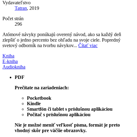
Vydavateľstvo
Tatran
, 2019
Počet strán
296
Atómové návyky ponúkajú overený návod, ako sa každý deň
zlepšiť o jedno percento bez ohľadu na svoje ciele. Popredný
svetový odborník na tvorbu návykov...
Čítať viac
Kniha
E-kniha
Audiokniha
PDF
Prečítate na zariadeniach:
Pocketbook
Kindle
Smartfón či tablet s príslušnou aplikáciou
Počítač s príslušnou aplikáciou
Nie je možné meniť veľkosť písma, formát je preto
vhodný skôr pre väčšie obrazovky.