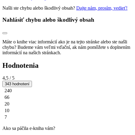
Našli ste chybu alebo škodlivý obsah?
Dajte nám, prosím, vedieť!
Nahlásiť chybu alebo škodlivý obsah
Máte o knihe viac informácií ako je na tejto stránke alebo ste našli
chybu? Budeme vám veľmi vďační, ak nám pomôžete s doplnením
informácií na našich stránkach.
Hodnotenia
4,5
/ 5
343 hodnotení
240
66
20
10
7
Ako sa páčila e-kniha vám?