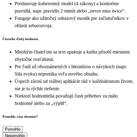
Predstavuje koherentný model (4 zákony) a konkrétne
pravidlá, napr. pravidlo 2 minút alebo „never miss twice“.
Funguje ako užitočný odrazový mostík pre začiatočníkov v
oblasti sebarozvoja.
Čitatelia ďalej hodnotia
Mnohým čitateľom sa text opakuje a kniha pôsobí miestami
zbytočne rozťahaná.
Pre ľudí už oboznámených s literatúrou o návykoch (napr.
Sila zvyku) neponúka veľa nového obsahu.
Úspech závisí od reálnej aplikácie rád v každodennom živote,
nie je to rýchle riešenie.
Niektorí hodnotitelia považujú časti príbehov za málo
hodnotné alebo za „výplň“.
Pomohlo vám zhrnutie?
Pomohlo
Nepomohlo