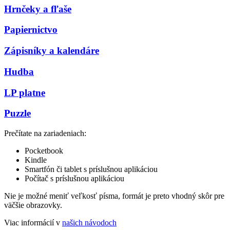
Hrnčeky a fľaše
Papiernictvo
Zápisníky a kalendáre
Hudba
LP platne
Puzzle
Prečítate na zariadeniach:
Pocketbook
Kindle
Smartfón či tablet s príslušnou aplikáciou
Počítač s príslušnou aplikáciou
Nie je možné meniť veľkosť písma, formát je preto vhodný skôr pre
väčšie obrazovky.
Viac informácií v
našich návodoch