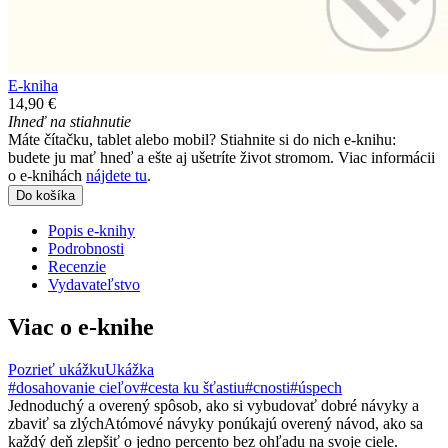
E-kniha
14,90 €
Ihneď na stiahnutie
Máte čítačku, tablet alebo mobil? Stiahnite si do nich e-knihu:
budete ju mať hneď a ešte aj ušetríte život stromom. Viac informácii
o e-knihách
nájdete tu
.
Do košíka
Popis e-knihy
Podrobnosti
Recenzie
Vydavateľstvo
Viac o e-knihe
Pozrieť ukážku
Ukážka
#dosahovanie cieľov
#cesta ku šťastiu
#cnosti
#úspech
Jednoduchý a overený spôsob, ako si vybudovať dobré návyky a
zbaviť sa zlýchAtómové návyky ponúkajú overený návod, ako sa
každý deň zlepšiť o jedno percento bez ohľadu na svoje ciele.