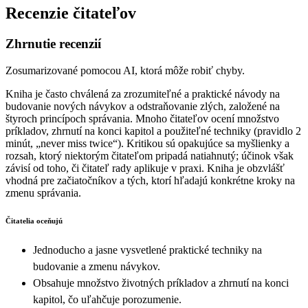
Recenzie čitateľov
Zhrnutie recenzií
Zosumarizované pomocou AI, ktorá môže robiť chyby.
Kniha je často chválená za zrozumiteľné a praktické návody na
budovanie nových návykov a odstraňovanie zlých, založené na
štyroch princípoch správania. Mnoho čitateľov ocení množstvo
príkladov, zhrnutí na konci kapitol a použiteľné techniky (pravidlo 2
minút, „never miss twice“). Kritikou sú opakujúce sa myšlienky a
rozsah, ktorý niektorým čitateľom pripadá natiahnutý; účinok však
závisí od toho, či čitateľ rady aplikuje v praxi. Kniha je obzvlášť
vhodná pre začiatočníkov a tých, ktorí hľadajú konkrétne kroky na
zmenu správania.
Čitatelia oceňujú
Jednoducho a jasne vysvetlené praktické techniky na
budovanie a zmenu návykov.
Obsahuje množstvo životných príkladov a zhrnutí na konci
kapitol, čo uľahčuje porozumenie.