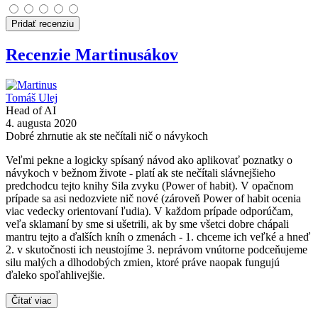
Pridať recenziu
Recenzie Martinusákov
Tomáš Ulej
Head of AI
4. augusta 2020
Dobré zhrnutie ak ste nečítali nič o návykoch
Veľmi pekne a logicky spísaný návod ako aplikovať poznatky o
návykoch v bežnom živote - platí ak ste nečítali slávnejšieho
predchodcu tejto knihy Sila zvyku (Power of habit). V opačnom
prípade sa asi nedozviete nič nové (zároveň Power of habit ocenia
viac vedecky orientovaní ľudia). V každom prípade odporúčam,
veľa sklamaní by sme si ušetrili, ak by sme všetci dobre chápali
mantru tejto a ďalších kníh o zmenách - 1. chceme ich veľké a hneď
2. v skutočnosti ich neustojíme 3. neprávom vnútorne podceňujeme
silu malých a dlhodobých zmien, ktoré práve naopak fungujú
ďaleko spoľahlivejšie.
Čítať viac