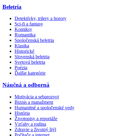
Beletria
Detektívky, trilery a horory
Sci-fi a fantasy
Komiksy
Romantika
Spoločenská beletria
Klasika
Historické
Slovenská beletria
Svetová beletria
Poézia
Ďalšie kategórie
Náučná a odborná
Motivácia a sebarozvoj
Biznis a manažment
Humanitné a spoločenské vedy
História
Životopisy a reportáže
Vzťahy a rodina
Zdravie a životný štýl
Počítače a internet