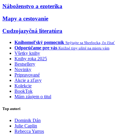
Náboženstvo a ezoterika
Mapy a cestovanie
Cudzojazyčná literatúra
Knihomoľský pomocník
Spýtajte sa Sherlocka, čo čítať
Odporúčame pre vás
Knižné tipy ušité na mieru vám
Všetky knihy
Knihy roka 2025
Bestsellery
Novinky
Pripravované
Akcie a zľavy
Kolekcie
BookTok
Mám záujem o titul
Top autori
Dominik Dán
Julie Caplin
Rebecca Yarros