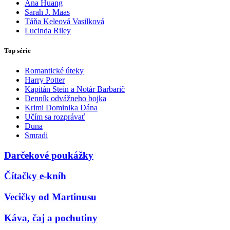
Ana Huang
Sarah J. Maas
Táňa Keleová Vasilková
Lucinda Riley
Top série
Romantické úteky
Harry Potter
Kapitán Stein a Notár Barbarič
Denník odvážneho bojka
Krimi Dominika Dána
Učím sa rozprávať
Duna
Smradi
Darčekové poukážky
Čítačky e-kníh
Vecičky od Martinusu
Káva, čaj a pochutiny