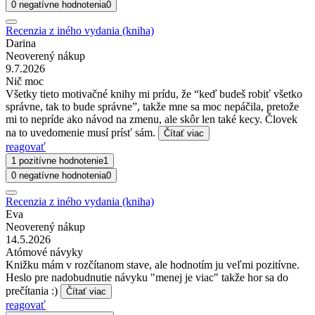
0 negatívne hodnotenia
0
Recenzia z iného vydania (kniha)
Darina
Neoverený nákup
9.7.2026
Nič moc
Všetky tieto motivačné knihy mi prídu, že “keď budeš robiť všetko
správne, tak to bude správne”, takže mne sa moc nepáčila, pretože
mi to nepríde ako návod na zmenu, ale skôr len také kecy. Človek
na to uvedomenie musí prísť sám.
Čítať viac
reagovať
1 pozitívne hodnotenie
1
0 negatívne hodnotenia
0
Recenzia z iného vydania (kniha)
Eva
Neoverený nákup
14.5.2026
Atómové návyky
Knižku mám v rozčítanom stave, ale hodnotím ju veľmi pozitívne.
Heslo pre nadobudnutie návyku "menej je viac" takže hor sa do
prečítania :)
Čítať viac
reagovať