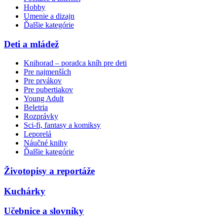
Hobby
Umenie a dizajn
Ďalšie kategórie
Deti a mládež
Knihorad – poradca kníh pre deti
Pre najmenších
Pre prvákov
Pre pubertiakov
Young Adult
Beletria
Rozprávky
Sci-fi, fantasy a komiksy
Leporelá
Náučné knihy
Ďalšie kategórie
Životopisy a reportáže
Kuchárky
Učebnice a slovníky