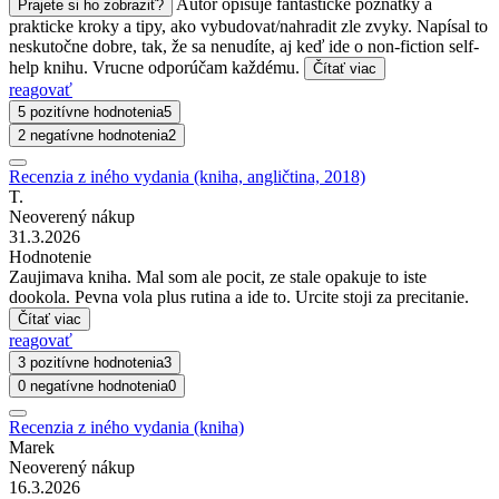
Autor opisuje fantasticke poznatky a
Prajete si ho zobraziť?
prakticke kroky a tipy, ako vybudovat/nahradit zle zvyky. Napísal to
neskutočne dobre, tak, že sa nenudíte, aj keď ide o non-fiction self-
help knihu. Vrucne odporúčam každému.
Čítať viac
reagovať
5 pozitívne hodnotenia
5
2 negatívne hodnotenia
2
Recenzia z iného vydania (kniha, angličtina, 2018)
T.
Neoverený nákup
31.3.2026
Hodnotenie
Zaujimava kniha. Mal som ale pocit, ze stale opakuje to iste
dookola. Pevna vola plus rutina a ide to. Urcite stoji za precitanie.
Čítať viac
reagovať
3 pozitívne hodnotenia
3
0 negatívne hodnotenia
0
Recenzia z iného vydania (kniha)
Marek
Neoverený nákup
16.3.2026