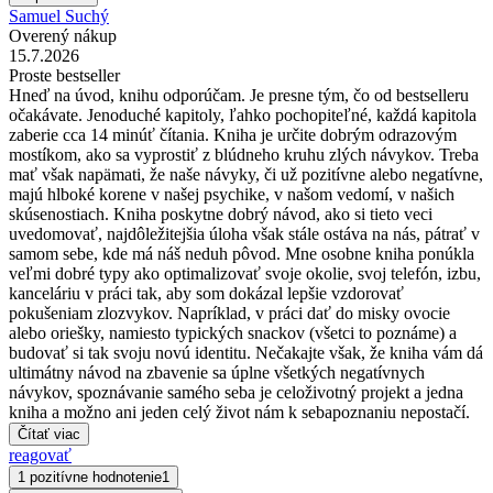
Samuel Suchý
Overený nákup
15.7.2026
Proste bestseller
Hneď na úvod, knihu odporúčam. Je presne tým, čo od bestselleru
očakávate. Jenoduché kapitoly, ľahko pochopiteľné, každá kapitola
zaberie cca 14 minúť čítania. Kniha je určite dobrým odrazovým
mostíkom, ako sa vyprostiť z blúdneho kruhu zlých návykov. Treba
mať však napämati, že naše návyky, či už pozitívne alebo negatívne,
majú hlboké korene v našej psychike, v našom vedomí, v našich
skúsenostiach. Kniha poskytne dobrý návod, ako si tieto veci
uvedomovať, najdôležitejšia úloha však stále ostáva na nás, pátrať v
samom sebe, kde má náš neduh pôvod. Mne osobne kniha ponúkla
veľmi dobré typy ako optimalizovať svoje okolie, svoj telefón, izbu,
kanceláriu v práci tak, aby som dokázal lepšie vzdorovať
pokušeniam zlozvykov. Napríklad, v práci dať do misky ovocie
alebo oriešky, namiesto typických snackov (všetci to poznáme) a
budovať si tak svoju novú identitu. Nečakajte však, že kniha vám dá
ultimátny návod na zbavenie sa úplne všetkých negatívnych
návykov, spoznávanie samého seba je celoživotný projekt a jedna
kniha a možno ani jeden celý život nám k sebapoznaniu nepostačí.
Čítať viac
reagovať
1 pozitívne hodnotenie
1