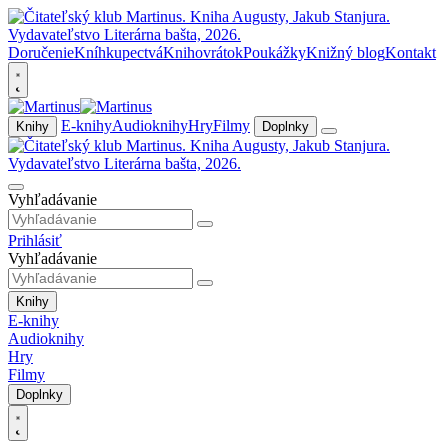
Doručenie
Kníhkupectvá
Knihovrátok
Poukážky
Knižný blog
Kontakt
E-knihy
Audioknihy
Hry
Filmy
Knihy
Doplnky
Vyhľadávanie
Prihlásiť
Vyhľadávanie
Knihy
E-knihy
Audioknihy
Hry
Filmy
Doplnky