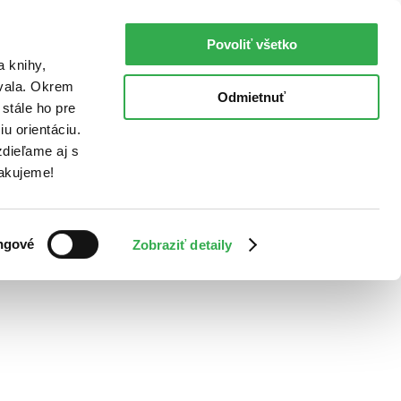
Povoliť všetko
a knihy,
ovala. Okrem
Odmietnuť
stále ho pre
u orientáciu.
dieľame aj s
Ďakujeme!
ngové
Zobraziť detaily