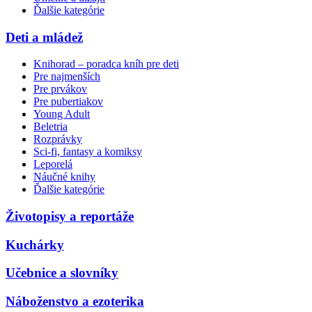
Ďalšie kategórie
Deti a mládež
Knihorad – poradca kníh pre deti
Pre najmenších
Pre prvákov
Pre pubertiakov
Young Adult
Beletria
Rozprávky
Sci-fi, fantasy a komiksy
Leporelá
Náučné knihy
Ďalšie kategórie
Životopisy a reportáže
Kuchárky
Učebnice a slovníky
Náboženstvo a ezoterika