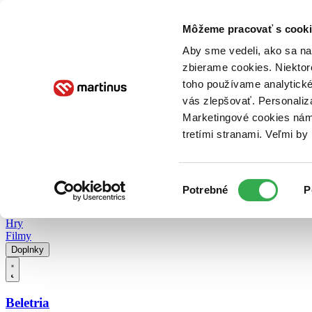
Doručenie
Kníhkupectvá
Knihovrátok
Poukážky
Knižný blog
Kontakt
Môžeme pracovať s cooki
Aby sme vedeli, ako sa na 
zbierame cookies. Niektor
E-knihy
Audioknihy
Hry
Filmy
Knihy
Doplnky
toho používame analytické
vás zlepšovať. Personaliz
Vyhľadávanie
Marketingové cookies nám 
tretími stranami. Veľmi b
Prihlásiť
Vyhľadávanie
Výber
Knihy
Potrebné
P
súhlasu
E-knihy
Audioknihy
Hry
Filmy
Doplnky
Beletria