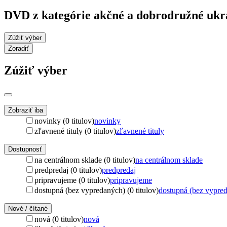
DVD z kategórie akčné a dobrodružné ukr
Zúžiť výber
Zoradiť
Zúžiť výber
Zobraziť iba
novinky (0 titulov)
novinky
zľavnené tituly (0 titulov)
zľavnené tituly
Dostupnosť
na centrálnom sklade (0 titulov)
na centrálnom sklade
predpredaj (0 titulov)
predpredaj
pripravujeme (0 titulov)
pripravujeme
dostupná (bez vypredaných) (0 titulov)
dostupná (bez vypre
Nové / čítané
nová (0 titulov)
nová