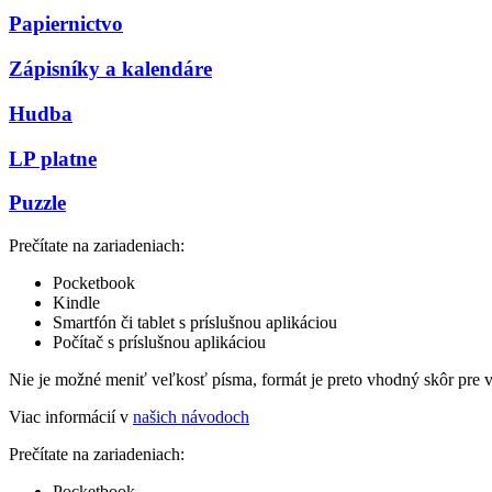
Papiernictvo
Zápisníky a kalendáre
Hudba
LP platne
Puzzle
Prečítate na zariadeniach:
Pocketbook
Kindle
Smartfón či tablet s príslušnou aplikáciou
Počítač s príslušnou aplikáciou
Nie je možné meniť veľkosť písma, formát je preto vhodný skôr pre 
Viac informácií v
našich návodoch
Prečítate na zariadeniach:
Pocketbook