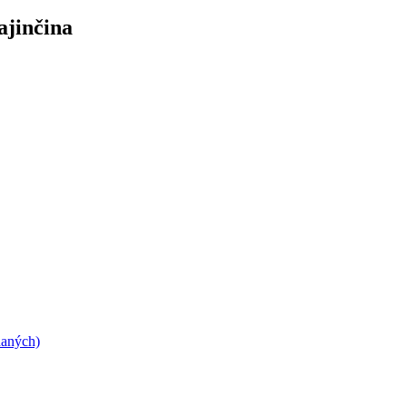
ajinčina
daných)