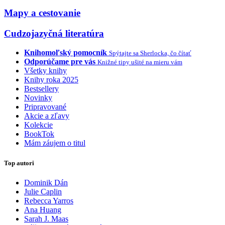
Mapy a cestovanie
Cudzojazyčná literatúra
Knihomoľský pomocník
Spýtajte sa Sherlocka, čo čítať
Odporúčame pre vás
Knižné tipy ušité na mieru vám
Všetky knihy
Knihy roka 2025
Bestsellery
Novinky
Pripravované
Akcie a zľavy
Kolekcie
BookTok
Mám záujem o titul
Top autori
Dominik Dán
Julie Caplin
Rebecca Yarros
Ana Huang
Sarah J. Maas