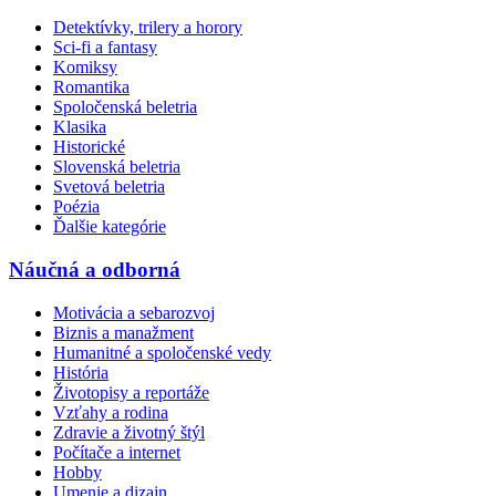
Detektívky, trilery a horory
Sci-fi a fantasy
Komiksy
Romantika
Spoločenská beletria
Klasika
Historické
Slovenská beletria
Svetová beletria
Poézia
Ďalšie kategórie
Náučná a odborná
Motivácia a sebarozvoj
Biznis a manažment
Humanitné a spoločenské vedy
História
Životopisy a reportáže
Vzťahy a rodina
Zdravie a životný štýl
Počítače a internet
Hobby
Umenie a dizajn