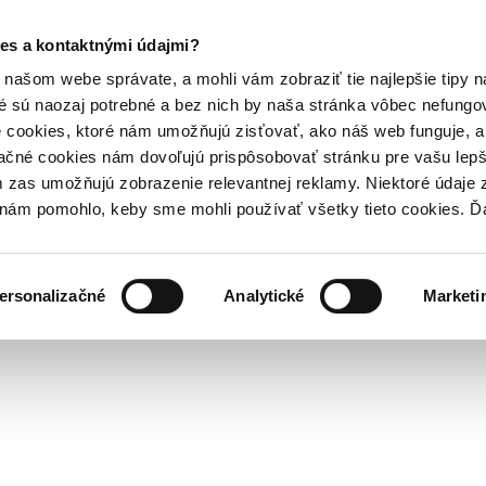
es a kontaktnými údajmi?
našom webe správate, a mohli vám zobraziť tie najlepšie tipy n
é sú naozaj potrebné a bez nich by naša stránka vôbec nefung
 cookies, ktoré nám umožňujú zisťovať, ako náš web funguje, a 
ačné cookies nám dovoľujú prispôsobovať stránku pre vašu lepši
zas umožňujú zobrazenie relevantnej reklamy. Niektoré údaje z
y nám pomohlo, keby sme mohli používať všetky tieto cookies. 
ersonalizačné
Analytické
Marketi