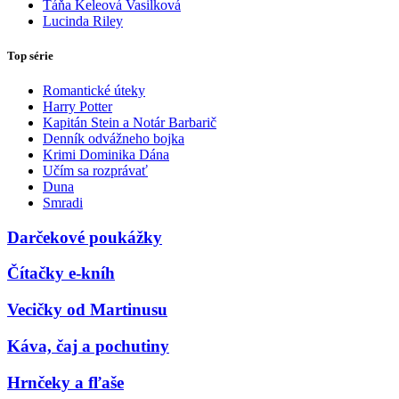
Táňa Keleová Vasilková
Lucinda Riley
Top série
Romantické úteky
Harry Potter
Kapitán Stein a Notár Barbarič
Denník odvážneho bojka
Krimi Dominika Dána
Učím sa rozprávať
Duna
Smradi
Darčekové poukážky
Čítačky e-kníh
Vecičky od Martinusu
Káva, čaj a pochutiny
Hrnčeky a fľaše