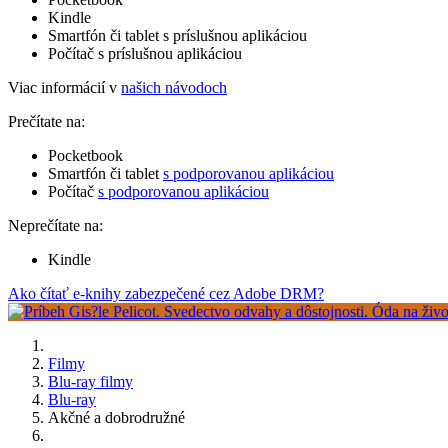
Kindle
Smartfón či tablet s príslušnou aplikáciou
Počítač s príslušnou aplikáciou
Viac informácií v
našich návodoch
Prečítate na:
Pocketbook
Smartfón či tablet
s podporovanou aplikáciou
Počítač
s podporovanou aplikáciou
Neprečítate na:
Kindle
Ako čítať e-knihy zabezpečené cez Adobe DRM?
Filmy
Blu-ray filmy
Blu-ray
Akčné a dobrodružné