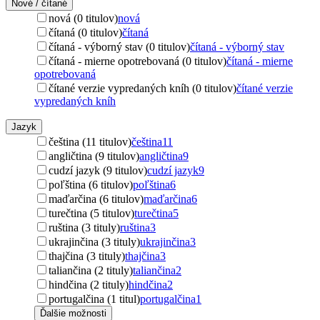
Nové / čítané
nová (0 titulov)
nová
čítaná (0 titulov)
čítaná
čítaná - výborný stav (0 titulov)
čítaná - výborný stav
čítaná - mierne opotrebovaná (0 titulov)
čítaná - mierne
opotrebovaná
čítané verzie vypredaných kníh (0 titulov)
čítané verzie
vypredaných kníh
Jazyk
čeština (11 titulov)
čeština
11
angličtina (9 titulov)
angličtina
9
cudzí jazyk (9 titulov)
cudzí jazyk
9
poľština (6 titulov)
poľština
6
maďarčina (6 titulov)
maďarčina
6
turečtina (5 titulov)
turečtina
5
ruština (3 tituly)
ruština
3
ukrajinčina (3 tituly)
ukrajinčina
3
thajčina (3 tituly)
thajčina
3
taliančina (2 tituly)
taliančina
2
hindčina (2 tituly)
hindčina
2
portugalčina (1 titul)
portugalčina
1
Ďalšie možnosti