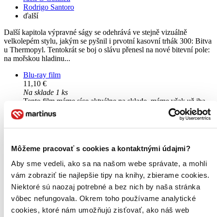
Rodrigo Santoro
ďalší
Další kapitola výpravné ságy se odehrává ve stejně vizuálně
velkolepém stylu, jakým se pyšnil i prvotní kasovní trhák 300: Bitva
u Thermopyl. Tentokrát se boj o slávu přenesl na nové bitevní pole:
na mořskou hladinu...
Blu-ray film
11,10 €
Na sklade 1 ks
Tento film máme síce aktuálne na sklade, máme však už iba
posledné kusy. Ak ho chcete mať rýchlo, ponáhľajte sa!
Dodanie ďalších môže trvať dlhšie, zvyčajne do šiestich dní.
Pridať do zoznamu
Vložiť do košíka
Môžeme pracovať s cookies a kontaktnými údajmi?
Aby sme vedeli, ako sa na našom webe správate, a mohli
vám zobraziť tie najlepšie tipy na knihy, zbierame cookies.
Niektoré sú naozaj potrebné a bez nich by naša stránka
vôbec nefungovala. Okrem toho používame analytické
cookies, ktoré nám umožňujú zisťovať, ako náš web