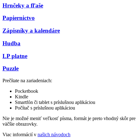
Hrnčeky a fľaše
Papiernictvo
Zápisníky a kalendáre
Hudba
LP platne
Puzzle
Prečítate na zariadeniach:
Pocketbook
Kindle
Smartfón či tablet s príslušnou aplikáciou
Počítač s príslušnou aplikáciou
Nie je možné meniť veľkosť písma, formát je preto vhodný skôr pre
väčšie obrazovky.
Viac informácií v
našich návodoch