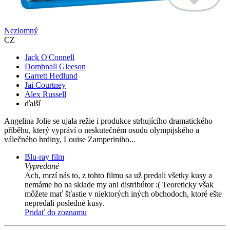
Nezlomný
CZ
Jack O'Connell
Domhnall Gleeson
Garrett Hedlund
Jai Courtney
Alex Russell
ďalší
Angelina Jolie se ujala režie i produkce strhujícího dramatického
příběhu, který vypráví o neskutečném osudu olympijského a
válečného hrdiny, Louise Zamperiniho...
Blu-ray film
Vypredané
Ach, mrzí nás to, z tohto filmu sa už predali všetky kusy a
nemáme ho na sklade my ani distribútor :( Teoreticky však
môžete mať šťastie v niektorých iných obchodoch, ktoré ešte
nepredali posledné kusy.
Pridať do zoznamu