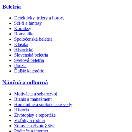
Beletria
Detektívky, trilery a horory
Sci-fi a fantasy
Komiksy
Romantika
Spoločenská beletria
Klasika
Historické
Slovenská beletria
Svetová beletria
Poézia
Ďalšie kategórie
Náučná a odborná
Motivácia a sebarozvoj
Biznis a manažment
Humanitné a spoločenské vedy
História
Životopisy a reportáže
Vzťahy a rodina
Zdravie a životný štýl
Počítače a internet