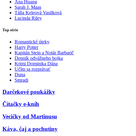
Ana Huang
Sarah J. Maas
Táňa Keleová Vasilková
Lucinda Riley
Top série
Romantické úteky
Harry Potter
Kapitán Stein a Notár Barbarič
Denník odvážneho bojka
Krimi Dominika Dána
Učím sa rozprávať
Duna
Smradi
Darčekové poukážky
Čítačky e-kníh
Vecičky od Martinusu
Káva, čaj a pochutiny