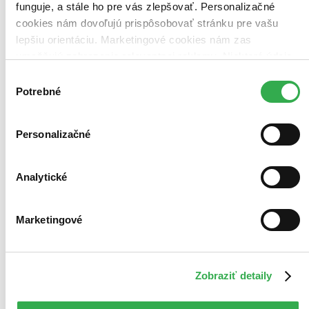
funguje, a stále ho pre vás zlepšovať. Personalizačné
cookies nám dovoľujú prispôsobovať stránku pre vašu
lepšiu orientáciu. Marketingové cookies nám zas
umožňujú zobrazenie relevantnej reklamy. Niektoré údaje
zdieľame aj s tretími stranami. Veľmi by nám pomohlo,
Výber
keby sme mohli používať všetky tieto cookies. Ďakujeme!
Potrebné
súhlasu
Personalizačné
Analytické
Marketingové
Zobraziť detaily