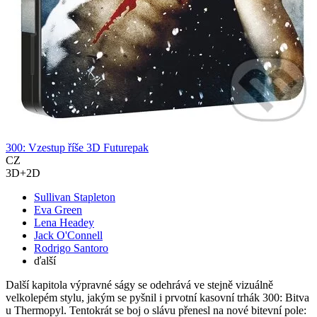
300: Vzestup říše 3D Futurepak
CZ
3D+2D
Sullivan Stapleton
Eva Green
Lena Headey
Jack O'Connell
Rodrigo Santoro
ďalší
Další kapitola výpravné ságy se odehrává ve stejně vizuálně
velkolepém stylu, jakým se pyšnil i prvotní kasovní trhák 300: Bitva
u Thermopyl. Tentokrát se boj o slávu přenesl na nové bitevní pole: