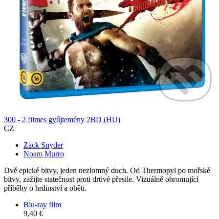
300 - 2 filmes gyűjtemény 2BD (HU)
CZ
Zack Snyder
Noam Murro
Dvě epické bitvy, jeden nezlomný duch. Od Thermopyl po mořské
bitvy, zažijte statečnost proti drtivé přesile. Vizuálně ohromující
příběhy o hrdinství a oběti.
Blu-ray film
9,40 €