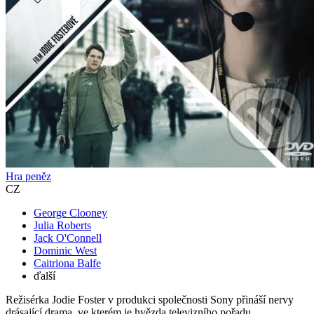
Hra peněz
CZ
George Clooney
Julia Roberts
Jack O'Connell
Dominic West
Caitriona Balfe
ďalší
Režisérka Jodie Foster v produkci společnosti Sony přináší nervy
drásající drama, ve kterém je hvězda televizního pořadu