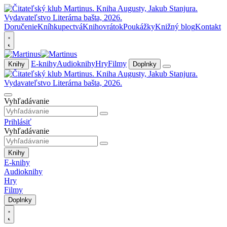
Doručenie
Kníhkupectvá
Knihovrátok
Poukážky
Knižný blog
Kontakt
E-knihy
Audioknihy
Hry
Filmy
Knihy
Doplnky
Vyhľadávanie
Prihlásiť
Vyhľadávanie
Knihy
E-knihy
Audioknihy
Hry
Filmy
Doplnky