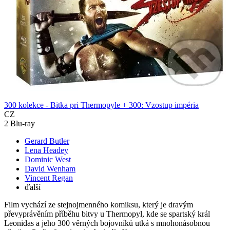
300 kolekce - Bitka pri Thermopyle + 300: Vzostup impéria
CZ
2 Blu-ray
Gerard Butler
Lena Headey
Dominic West
David Wenham
Vincent Regan
ďalší
Film vychází ze stejnojmenného komiksu, který je dravým
převyprávěním příběhu bitvy u Thermopyl, kde se spartský král
Leonidas a jeho 300 věrných bojovníků utká s mnohonásobnou