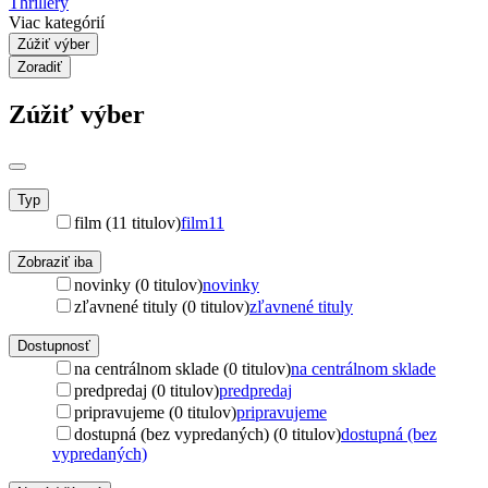
Thrillery
Viac kategórií
Zúžiť výber
Zoradiť
Zúžiť výber
Typ
film (11 titulov)
film
11
Zobraziť iba
novinky (0 titulov)
novinky
zľavnené tituly (0 titulov)
zľavnené tituly
Dostupnosť
na centrálnom sklade (0 titulov)
na centrálnom sklade
predpredaj (0 titulov)
predpredaj
pripravujeme (0 titulov)
pripravujeme
dostupná (bez vypredaných) (0 titulov)
dostupná (bez
vypredaných)