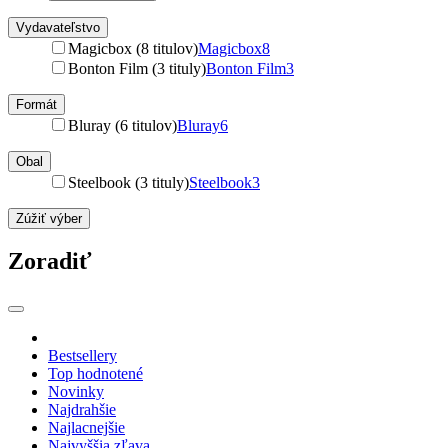
Vydavateľstvo
Magicbox (8 titulov)
Magicbox
8
Bonton Film (3 tituly)
Bonton Film
3
Formát
Bluray (6 titulov)
Bluray
6
Obal
Steelbook (3 tituly)
Steelbook
3
Zúžiť výber
Zoradiť
Bestsellery
Top hodnotené
Novinky
Najdrahšie
Najlacnejšie
Najvyššia zľava