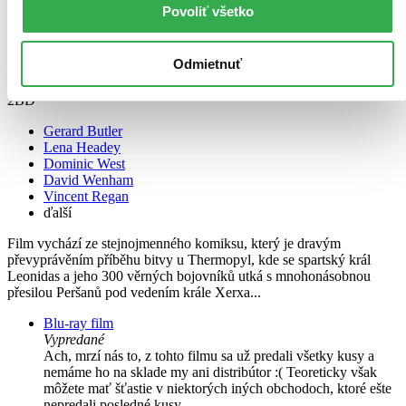
Povoliť všetko
Odmietnuť
300 kolekce
CZ
2BD
Gerard Butler
Lena Headey
Dominic West
David Wenham
Vincent Regan
ďalší
Film vychází ze stejnojmenného komiksu, který je dravým
převyprávěním příběhu bitvy u Thermopyl, kde se spartský král
Leonidas a jeho 300 věrných bojovníků utká s mnohonásobnou
přesilou Peršanů pod vedením krále Xerxa...
Blu-ray film
Vypredané
Ach, mrzí nás to, z tohto filmu sa už predali všetky kusy a
nemáme ho na sklade my ani distribútor :( Teoreticky však
môžete mať šťastie v niektorých iných obchodoch, ktoré ešte
nepredali posledné kusy.