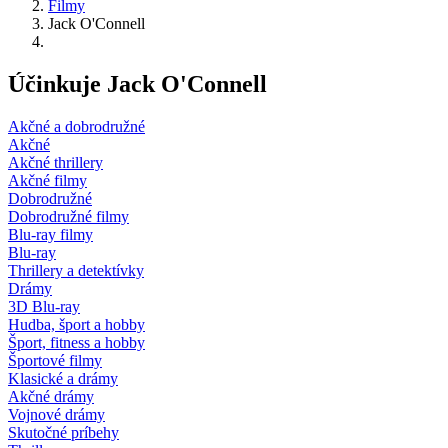
Filmy
Jack O'Connell
Účinkuje Jack O'Connell
Akčné a dobrodružné
Akčné
Akčné thrillery
Akčné filmy
Dobrodružné
Dobrodružné filmy
Blu-ray filmy
Blu-ray
Thrillery a detektívky
Drámy
3D Blu-ray
Hudba, šport a hobby
Šport, fitness a hobby
Športové filmy
Klasické a drámy
Akčné drámy
Vojnové drámy
Skutočné príbehy