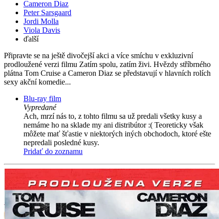
Cameron Diaz
Peter Sarsgaard
Jordi Molla
Viola Davis
ďalší
Připravte se na ještě divočejší akci a více smíchu v exkluzivní
prodloužené verzi filmu Zatím spolu, zatím živi. Hvězdy stříbrného
plátna Tom Cruise a Cameron Diaz se představují v hlavních rolích
sexy akční komedie...
Blu-ray film
Vypredané
Ach, mrzí nás to, z tohto filmu sa už predali všetky kusy a
nemáme ho na sklade my ani distribútor :( Teoreticky však
môžete mať šťastie v niektorých iných obchodoch, ktoré ešte
nepredali posledné kusy.
Pridať do zoznamu