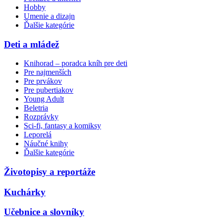
Hobby
Umenie a dizajn
Ďalšie kategórie
Deti a mládež
Knihorad – poradca kníh pre deti
Pre najmenších
Pre prvákov
Pre pubertiakov
Young Adult
Beletria
Rozprávky
Sci-fi, fantasy a komiksy
Leporelá
Náučné knihy
Ďalšie kategórie
Životopisy a reportáže
Kuchárky
Učebnice a slovníky