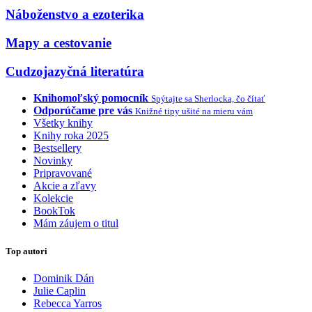
Náboženstvo a ezoterika
Mapy a cestovanie
Cudzojazyčná literatúra
Knihomoľský pomocník
Spýtajte sa Sherlocka, čo čítať
Odporúčame pre vás
Knižné tipy ušité na mieru vám
Všetky knihy
Knihy roka 2025
Bestsellery
Novinky
Pripravované
Akcie a zľavy
Kolekcie
BookTok
Mám záujem o titul
Top autori
Dominik Dán
Julie Caplin
Rebecca Yarros