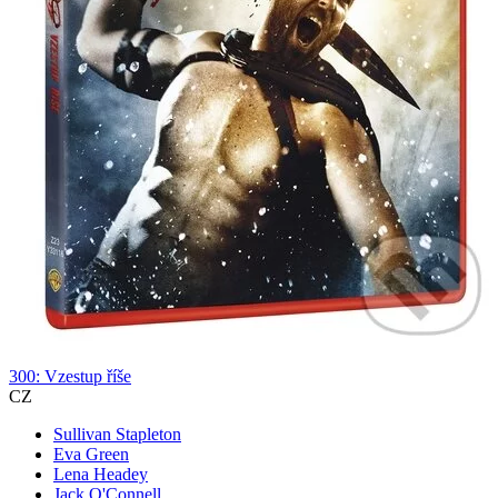
300: Vzestup říše
CZ
Sullivan Stapleton
Eva Green
Lena Headey
Jack O'Connell