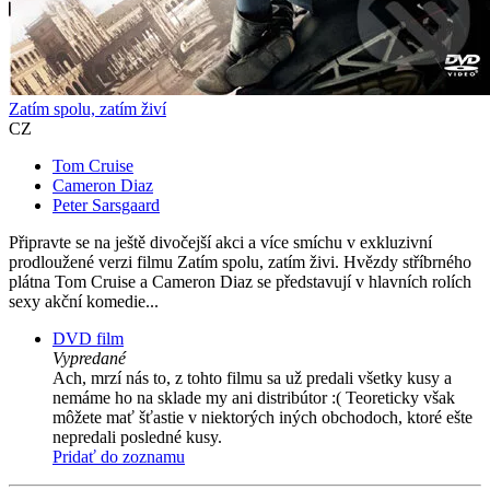
Zatím spolu, zatím živí
CZ
Tom Cruise
Cameron Diaz
Peter Sarsgaard
Připravte se na ještě divočejší akci a více smíchu v exkluzivní
prodloužené verzi filmu Zatím spolu, zatím živi. Hvězdy stříbrného
plátna Tom Cruise a Cameron Diaz se představují v hlavních rolích
sexy akční komedie...
DVD film
Vypredané
Ach, mrzí nás to, z tohto filmu sa už predali všetky kusy a
nemáme ho na sklade my ani distribútor :( Teoreticky však
môžete mať šťastie v niektorých iných obchodoch, ktoré ešte
nepredali posledné kusy.
Pridať do zoznamu