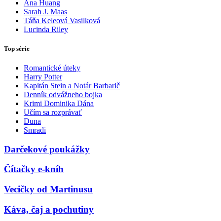
Ana Huang
Sarah J. Maas
Táňa Keleová Vasilková
Lucinda Riley
Top série
Romantické úteky
Harry Potter
Kapitán Stein a Notár Barbarič
Denník odvážneho bojka
Krimi Dominika Dána
Učím sa rozprávať
Duna
Smradi
Darčekové poukážky
Čítačky e-kníh
Vecičky od Martinusu
Káva, čaj a pochutiny