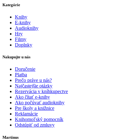
Kategórie
Knihy
E-knihy
Audioknihy
Hry
Filmy
Doplnky
Nakupujte u nás
Doručenie
Platba
Prečo práve u nás?
Najčastejšie otázky
Rezervácia v kníhkupectve
Ako čítať e-knihy
Ako počúvať audioknihy
Pre školy a knižnice
Reklamácie
Knihomoľský pomocník
Odstúpiť od zmluvy
Martinus