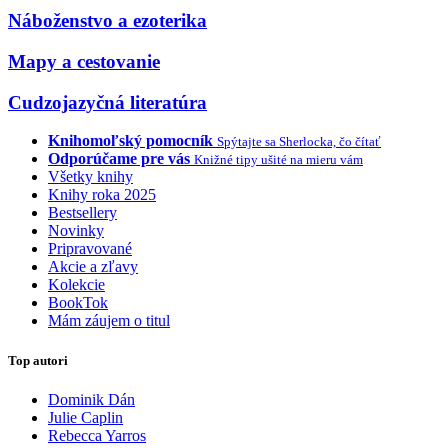
Náboženstvo a ezoterika
Mapy a cestovanie
Cudzojazyčná literatúra
Knihomoľský pomocník
Spýtajte sa Sherlocka, čo čítať
Odporúčame pre vás
Knižné tipy ušité na mieru vám
Všetky knihy
Knihy roka 2025
Bestsellery
Novinky
Pripravované
Akcie a zľavy
Kolekcie
BookTok
Mám záujem o titul
Top autori
Dominik Dán
Julie Caplin
Rebecca Yarros