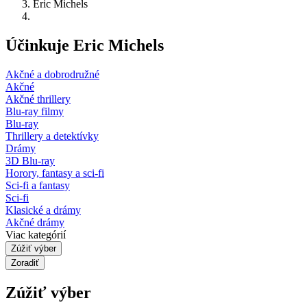
Eric Michels
Účinkuje Eric Michels
Akčné a dobrodružné
Akčné
Akčné thrillery
Blu-ray filmy
Blu-ray
Thrillery a detektívky
Drámy
3D Blu-ray
Horory, fantasy a sci-fi
Sci-fi a fantasy
Sci-fi
Klasické a drámy
Akčné drámy
Viac kategórií
Zúžiť výber
Zoradiť
Zúžiť výber