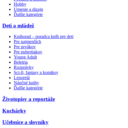
Hobby
Umenie a dizajn
Ďalšie kategórie
Deti a mládež
Knihorad – poradca kníh pre deti
Pre najmenších
Pre prvákov
Pre pubertiakov
Young Adult
Beletria
Rozprávky
Sci-fi, fantasy a komiksy
Leporelá
Náučné knihy
Ďalšie kategórie
Životopisy a reportáže
Kuchárky
Učebnice a slovníky