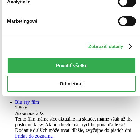
Analytické
Marketingové
Gravitace
CZ
Zobraziť detaily
Sandra Bullock
George Clooney
Eric Michels
Basher Savage
Povoliť všetko
Špičková lékařka a inženýrka Dr. Ryan Stoneová (držitelka
Oscara® Sandra Bullock) se vydává na svoji první vesmírnou misi,
Odmietnuť
přičemž společnost jí dělá zkušený astronaut Matt Kowalski (držitel
Oscara® George Clooney)...
Blu-ray film
7,80 €
Na sklade 2 ks
Tento film máme síce aktuálne na sklade, máme však už iba
posledné kusy. Ak ho chcete mať rýchlo, ponáhľajte sa!
Dodanie ďalších môže trvať dlhšie, zvyčajne do piatich dní.
Pridať do zoznamu