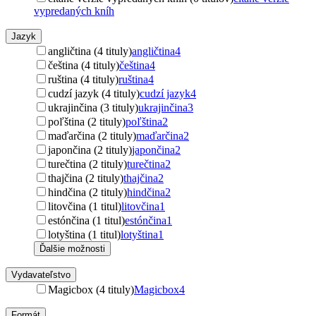
vypredaných kníh
Jazyk
angličtina (4 tituly)
angličtina
4
čeština (4 tituly)
čeština
4
ruština (4 tituly)
ruština
4
cudzí jazyk (4 tituly)
cudzí jazyk
4
ukrajinčina (3 tituly)
ukrajinčina
3
poľština (2 tituly)
poľština
2
maďarčina (2 tituly)
maďarčina
2
japončina (2 tituly)
japončina
2
turečtina (2 tituly)
turečtina
2
thajčina (2 tituly)
thajčina
2
hindčina (2 tituly)
hindčina
2
litovčina (1 titul)
litovčina
1
estónčina (1 titul)
estónčina
1
lotyština (1 titul)
lotyština
1
Ďalšie možnosti
Vydavateľstvo
Magicbox (4 tituly)
Magicbox
4
Formát