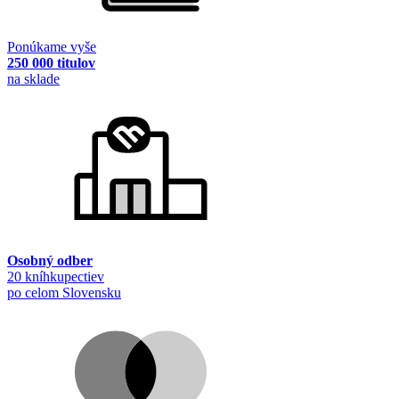
Ponúkame vyše
250 000 titulov
na sklade
Osobný odber
20 kníhkupectiev
po celom Slovensku