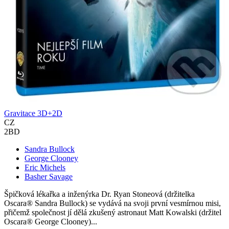
Gravitace 3D+2D
CZ
2BD
Sandra Bullock
George Clooney
Eric Michels
Basher Savage
Špičková lékařka a inženýrka Dr. Ryan Stoneová (držitelka
Oscara® Sandra Bullock) se vydává na svoji první vesmírnou misi,
přičemž společnost jí dělá zkušený astronaut Matt Kowalski (držitel
Oscara® George Clooney)...