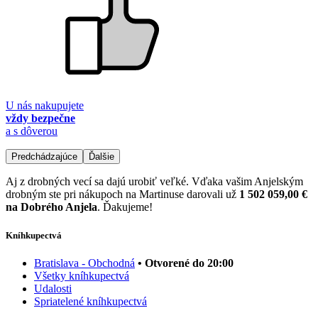
U nás nakupujete
vždy bezpečne
a s dôverou
Predchádzajúce
Ďalšie
Aj z drobných vecí sa dajú urobiť veľké. Vďaka vašim Anjelským
drobným ste pri nákupoch na Martinuse darovali už
1 502 059,00 €
na Dobrého Anjela
. Ďakujeme!
Kníhkupectvá
Bratislava - Obchodná
• Otvorené do 20:00
Všetky kníhkupectvá
Udalosti
Spriatelené kníhkupectvá