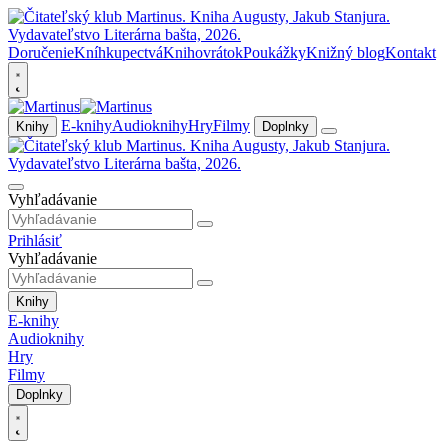
Doručenie
Kníhkupectvá
Knihovrátok
Poukážky
Knižný blog
Kontakt
E-knihy
Audioknihy
Hry
Filmy
Knihy
Doplnky
Vyhľadávanie
Prihlásiť
Vyhľadávanie
Knihy
E-knihy
Audioknihy
Hry
Filmy
Doplnky