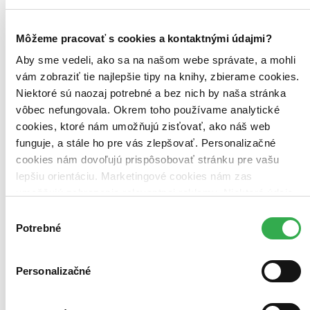
Môžeme pracovať s cookies a kontaktnými údajmi?
Aby sme vedeli, ako sa na našom webe správate, a mohli
vám zobraziť tie najlepšie tipy na knihy, zbierame cookies.
Niektoré sú naozaj potrebné a bez nich by naša stránka
vôbec nefungovala. Okrem toho používame analytické
cookies, ktoré nám umožňujú zisťovať, ako náš web
funguje, a stále ho pre vás zlepšovať. Personalizačné
cookies nám dovoľujú prispôsobovať stránku pre vašu
lepšiu orientáciu. Marketingové cookies nám zas
umožňujú zobrazenie relevantnej reklamy. Niektoré údaje
zdieľame aj s tretími stranami. Veľmi by nám pomohlo,
Výber
keby sme mohli používať všetky tieto cookies. Ďakujeme!
Potrebné
súhlasu
Personalizačné