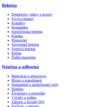
Beletria
Detektívky, trilery a horory
Sci-fi a fantasy
Komiksy
Romantika
Spoločenská beletria
Klasika
Historické
Slovenská beletria
Svetová beletria
Poézia
Ďalšie kategórie
Náučná a odborná
Motivácia a sebarozvoj
Biznis a manažment
Humanitné a spoločenské vedy
História
Životopisy a reportáže
Vzťahy a rodina
Zdravie a životný štýl
Počítače a internet