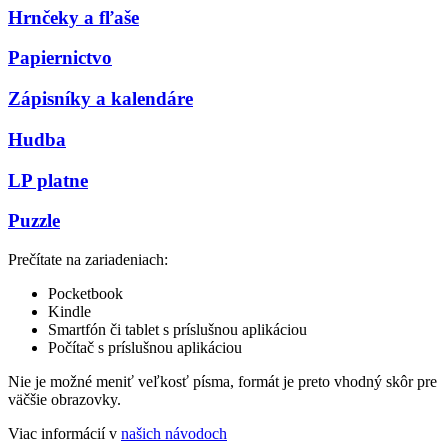
Hrnčeky a fľaše
Papiernictvo
Zápisníky a kalendáre
Hudba
LP platne
Puzzle
Prečítate na zariadeniach:
Pocketbook
Kindle
Smartfón či tablet s príslušnou aplikáciou
Počítač s príslušnou aplikáciou
Nie je možné meniť veľkosť písma, formát je preto vhodný skôr pre
väčšie obrazovky.
Viac informácií v
našich návodoch