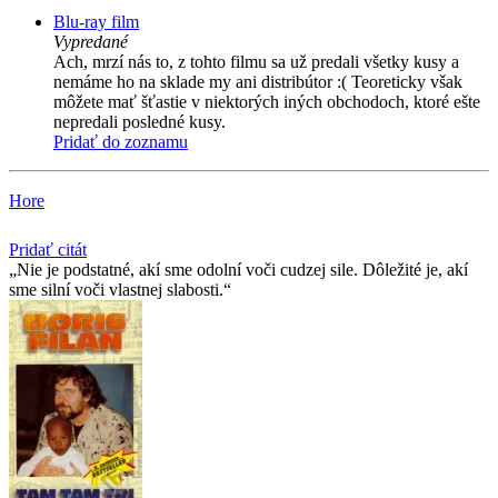
Blu-ray film
Vypredané
Ach, mrzí nás to, z tohto filmu sa už predali všetky kusy a
nemáme ho na sklade my ani distribútor :( Teoreticky však
môžete mať šťastie v niektorých iných obchodoch, ktoré ešte
nepredali posledné kusy.
Pridať do zoznamu
Hore
Pridať citát
Nie je podstatné, akí sme odolní voči cudzej sile. Dôležité je, akí
sme silní voči vlastnej slabosti.