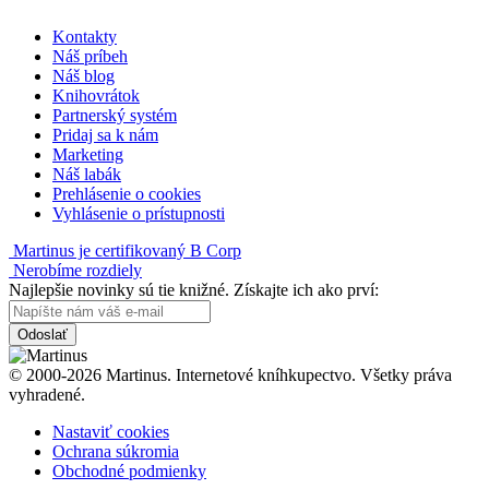
Kontakty
Náš príbeh
Náš blog
Knihovrátok
Partnerský systém
Pridaj sa k nám
Marketing
Náš labák
Prehlásenie o cookies
Vyhlásenie o prístupnosti
Martinus je certifikovaný B Corp
Nerobíme rozdiely
Najlepšie novinky sú tie knižné. Získajte ich ako prví:
Odoslať
© 2000-2026 Martinus. Internetové kníhkupectvo. Všetky práva
vyhradené.
Nastaviť cookies
Ochrana súkromia
Obchodné podmienky