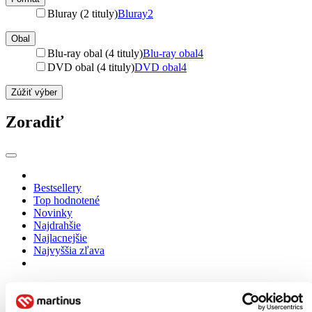
Bluray (2 tituly)
Bluray
2
Obal
Blu-ray obal (4 tituly)
Blu-ray obal
4
DVD obal (4 tituly)
DVD obal
4
Zúžiť výber
Zoradiť
Bestsellery
Top hodnotené
Novinky
Najdrahšie
Najlacnejšie
Najvyššia zľava