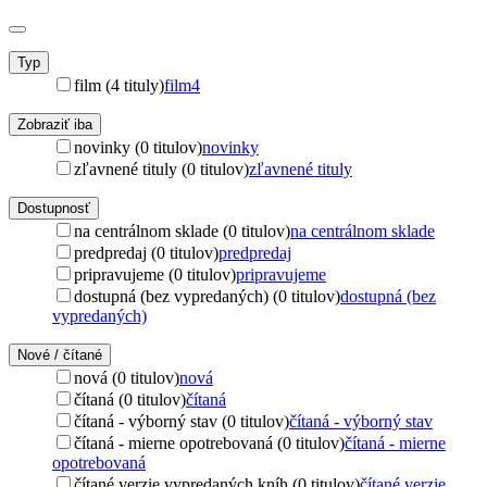
Typ
film (4 tituly)
film
4
Zobraziť iba
novinky (0 titulov)
novinky
zľavnené tituly (0 titulov)
zľavnené tituly
Dostupnosť
na centrálnom sklade (0 titulov)
na centrálnom sklade
predpredaj (0 titulov)
predpredaj
pripravujeme (0 titulov)
pripravujeme
dostupná (bez vypredaných) (0 titulov)
dostupná (bez
vypredaných)
Nové / čítané
nová (0 titulov)
nová
čítaná (0 titulov)
čítaná
čítaná - výborný stav (0 titulov)
čítaná - výborný stav
čítaná - mierne opotrebovaná (0 titulov)
čítaná - mierne
opotrebovaná
čítané verzie vypredaných kníh (0 titulov)
čítané verzie