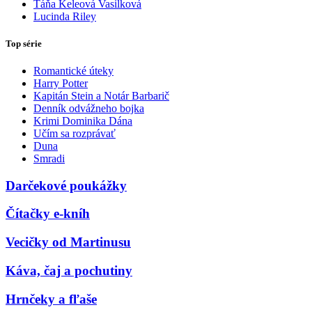
Táňa Keleová Vasilková
Lucinda Riley
Top série
Romantické úteky
Harry Potter
Kapitán Stein a Notár Barbarič
Denník odvážneho bojka
Krimi Dominika Dána
Učím sa rozprávať
Duna
Smradi
Darčekové poukážky
Čítačky e-kníh
Vecičky od Martinusu
Káva, čaj a pochutiny
Hrnčeky a fľaše