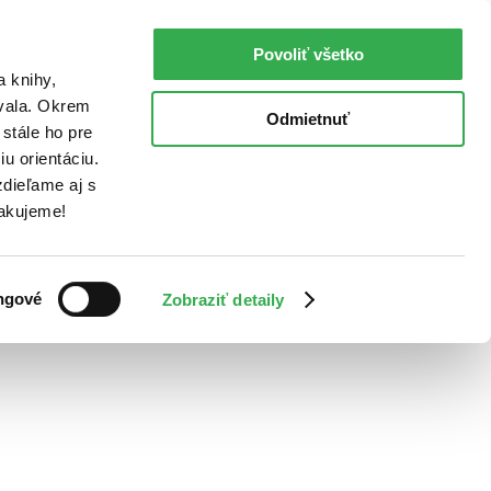
Povoliť všetko
a knihy,
ovala. Okrem
Odmietnuť
stále ho pre
u orientáciu.
dieľame aj s
Ďakujeme!
ngové
Zobraziť detaily