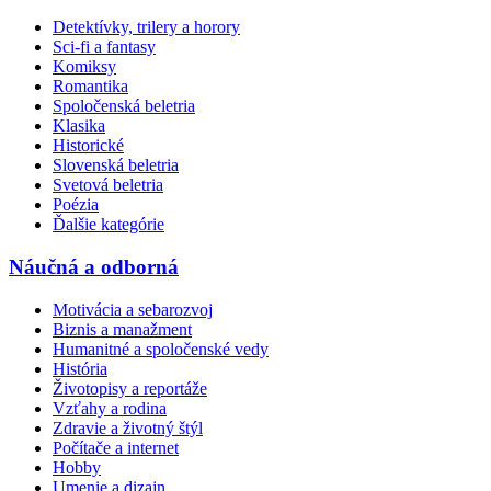
Detektívky, trilery a horory
Sci-fi a fantasy
Komiksy
Romantika
Spoločenská beletria
Klasika
Historické
Slovenská beletria
Svetová beletria
Poézia
Ďalšie kategórie
Náučná a odborná
Motivácia a sebarozvoj
Biznis a manažment
Humanitné a spoločenské vedy
História
Životopisy a reportáže
Vzťahy a rodina
Zdravie a životný štýl
Počítače a internet
Hobby
Umenie a dizajn