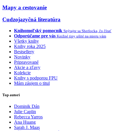
Mapy a cestovanie
Cudzojazyčná literatúra
Knihomoľský pomocník
Spýtajte sa Sherlocka, čo čítať
Odporúčame pre vás
Knižné tipy ušité na mieru vám
Všetky knihy
Knihy roka 2025
Bestsellery
Novinky
Pripravované
Akcie a zľavy
Kolekcie
Knihy s podporou FPU
Mám záujem o titul
Top autori
Dominik Dán
Julie Caplin
Rebecca Yarros
Ana Huang
Sarah J. Maas