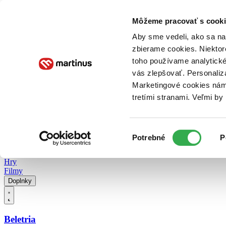
Doručenie
Kníhkupectvá
Knihovrátok
Poukážky
Knižný blog
Kontakt
Môžeme pracovať s cooki
Aby sme vedeli, ako sa na 
zbierame cookies. Niektor
E-knihy
Audioknihy
Hry
Filmy
Knihy
Doplnky
toho používame analytické
vás zlepšovať. Personaliz
Vyhľadávanie
Marketingové cookies nám 
tretími stranami. Veľmi b
Prihlásiť
Vyhľadávanie
Výber
Knihy
Potrebné
P
súhlasu
E-knihy
Audioknihy
Hry
Filmy
Doplnky
Beletria