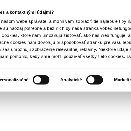
es a kontaktnými údajmi?
našom webe správate, a mohli vám zobraziť tie najlepšie tipy n
é sú naozaj potrebné a bez nich by naša stránka vôbec nefung
 cookies, ktoré nám umožňujú zisťovať, ako náš web funguje, a 
ačné cookies nám dovoľujú prispôsobovať stránku pre vašu lepši
zas umožňujú zobrazenie relevantnej reklamy. Niektoré údaje z
y nám pomohlo, keby sme mohli používať všetky tieto cookies. 
ersonalizačné
Analytické
Marketi