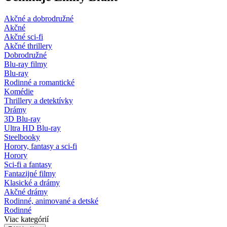
Akčné a dobrodružné
Akčné
Akčné sci-fi
Akčné thrillery
Dobrodružné
Blu-ray filmy
Blu-ray
Rodinné a romantické
Komédie
Thrillery a detektívky
Drámy
3D Blu-ray
Ultra HD Blu-ray
Steelbooky
Horory, fantasy a sci-fi
Horory
Sci-fi a fantasy
Fantazijné filmy
Klasické a drámy
Akčné drámy
Rodinné, animované a detské
Rodinné
Viac kategórií