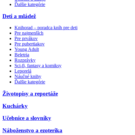
Ďalšie kategórie
Deti a mládež
Knihorad – poradca kníh pre deti
Pre najmenších
Pre prvákov
Pre pubertiakov
Young Adult
Beletria
Rozprávky
Sci-fi, fantasy a komiksy
Leporelá
Náučné knihy
Ďalšie kategórie
Životopisy a reportáže
Kuchárky
Učebnice a slovníky
Náboženstvo a ezoterika