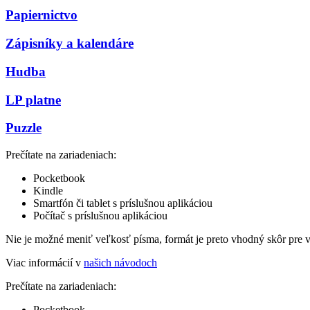
Papiernictvo
Zápisníky a kalendáre
Hudba
LP platne
Puzzle
Prečítate na zariadeniach:
Pocketbook
Kindle
Smartfón či tablet s príslušnou aplikáciou
Počítač s príslušnou aplikáciou
Nie je možné meniť veľkosť písma, formát je preto vhodný skôr pre 
Viac informácií v
našich návodoch
Prečítate na zariadeniach:
Pocketbook