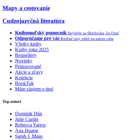
Mapy a cestovanie
Cudzojazyčná literatúra
Knihomoľský pomocník
Spýtajte sa Sherlocka, čo čítať
Odporúčame pre vás
Knižné tipy ušité na mieru vám
Všetky knihy
Knihy roka 2025
Bestsellery
Novinky
Pripravované
Akcie a zľavy
Kolekcie
BookTok
Mám záujem o titul
Top autori
Dominik Dán
Julie Caplin
Rebecca Yarros
Ana Huang
Sarah J. Maas