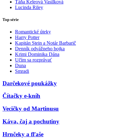
Táňa Keleová Vasilková
Lucinda Riley
Top série
Romantické úteky
Harry Potter
Kapitán Stein a Notár Barbarič
Denník odvážneho bojka
Krimi Dominika Dána
Učím sa rozprávať
Duna
Smradi
Darčekové poukážky
Čítačky e-kníh
Vecičky od Martinusu
Káva, čaj a pochutiny
Hrnčeky a fľaše