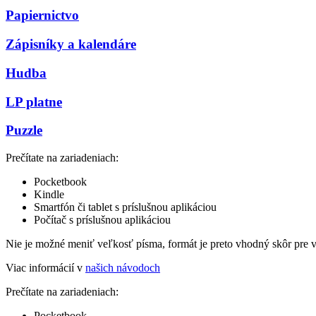
Papiernictvo
Zápisníky a kalendáre
Hudba
LP platne
Puzzle
Prečítate na zariadeniach:
Pocketbook
Kindle
Smartfón či tablet s príslušnou aplikáciou
Počítač s príslušnou aplikáciou
Nie je možné meniť veľkosť písma, formát je preto vhodný skôr pre 
Viac informácií v
našich návodoch
Prečítate na zariadeniach:
Pocketbook