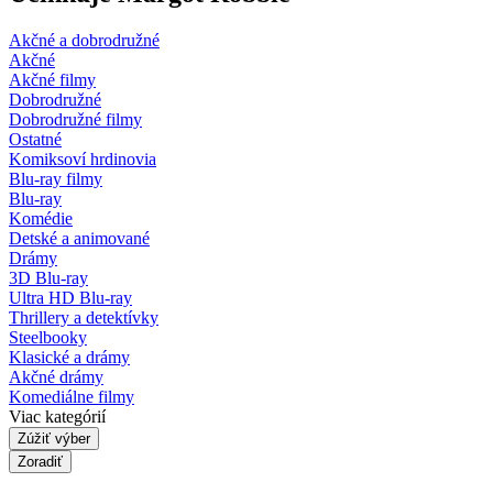
Akčné a dobrodružné
Akčné
Akčné filmy
Dobrodružné
Dobrodružné filmy
Ostatné
Komiksoví hrdinovia
Blu-ray filmy
Blu-ray
Komédie
Detské a animované
Drámy
3D Blu-ray
Ultra HD Blu-ray
Thrillery a detektívky
Steelbooky
Klasické a drámy
Akčné drámy
Komediálne filmy
Viac kategórií
Zúžiť výber
Zoradiť