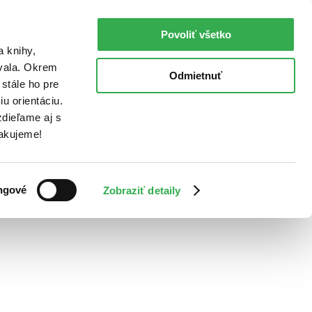
Povoliť všetko
a knihy,
ovala. Okrem
Odmietnuť
stále ho pre
u orientáciu.
dieľame aj s
Ďakujeme!
ngové
Zobraziť detaily