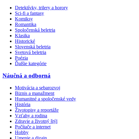
Detektívky, trilery a horory
Sci-fi a fantasy
Komiksy
Romantika
Spoločenská beletria
Klasika
Historické
Slovenská beletria
Svetová beletria
Poézia
Ďalšie kategórie
Náučná a odborná
Motivácia a sebarozvoj
Biznis a manažment
Humanitné a spoločenské vedy
História
Životopisy a reportáže
Vzťahy a rodina
Zdravie a životný štýl
Počítače a internet
Hobby
Umenie a dizajn