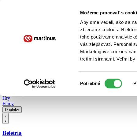
Doručenie
Kníhkupectvá
Knihovrátok
Poukážky
Knižný blog
Kontakt
Môžeme pracovať s cooki
Aby sme vedeli, ako sa na 
zbierame cookies. Niektor
E-knihy
Audioknihy
Hry
Filmy
Knihy
Doplnky
toho používame analytické
vás zlepšovať. Personaliz
Vyhľadávanie
Marketingové cookies nám 
tretími stranami. Veľmi b
Prihlásiť
Vyhľadávanie
Výber
Knihy
Potrebné
P
súhlasu
E-knihy
Audioknihy
Hry
Filmy
Doplnky
Beletria