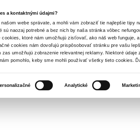
es a kontaktnými údajmi?
našom webe správate, a mohli vám zobraziť tie najlepšie tipy n
é sú naozaj potrebné a bez nich by naša stránka vôbec nefung
 cookies, ktoré nám umožňujú zisťovať, ako náš web funguje, a 
ačné cookies nám dovoľujú prispôsobovať stránku pre vašu lepši
zas umožňujú zobrazenie relevantnej reklamy. Niektoré údaje z
y nám pomohlo, keby sme mohli používať všetky tieto cookies. 
ersonalizačné
Analytické
Marketi