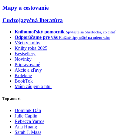
Mapy a cestovanie
Cudzojazyčná literatúra
Knihomoľský pomocník
Spýtajte sa Sherlocka, čo čítať
Odporúčame pre vás
Knižné tipy ušité na mieru vám
Všetky knihy
Knihy roka 2025
Bestsellery
Novinky
Pripravované
Akcie a zľavy
Kolekcie
BookTok
Mám záujem o titul
Top autori
Dominik Dán
Julie Caplin
Rebecca Yarros
Ana Huang
Sarah J. Maas