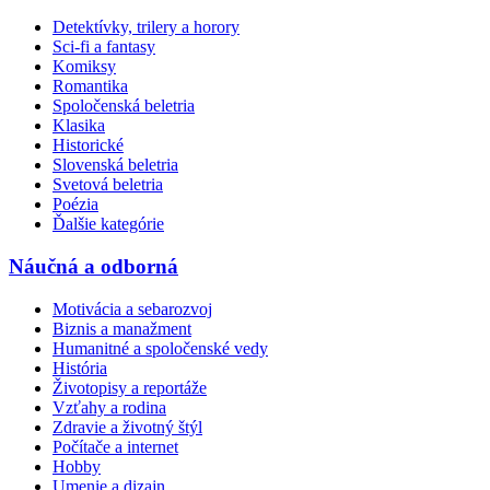
Detektívky, trilery a horory
Sci-fi a fantasy
Komiksy
Romantika
Spoločenská beletria
Klasika
Historické
Slovenská beletria
Svetová beletria
Poézia
Ďalšie kategórie
Náučná a odborná
Motivácia a sebarozvoj
Biznis a manažment
Humanitné a spoločenské vedy
História
Životopisy a reportáže
Vzťahy a rodina
Zdravie a životný štýl
Počítače a internet
Hobby
Umenie a dizajn