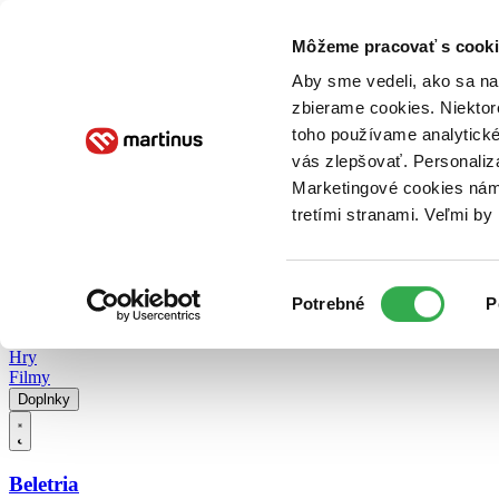
Doručenie
Kníhkupectvá
Knihovrátok
Poukážky
Knižný blog
Kontakt
Môžeme pracovať s cooki
Aby sme vedeli, ako sa na 
zbierame cookies. Niektor
E-knihy
Audioknihy
Hry
Filmy
Knihy
Doplnky
toho používame analytické
vás zlepšovať. Personaliz
Vyhľadávanie
Marketingové cookies nám 
tretími stranami. Veľmi b
Prihlásiť
Vyhľadávanie
Výber
Knihy
Potrebné
P
súhlasu
E-knihy
Audioknihy
Hry
Filmy
Doplnky
Beletria