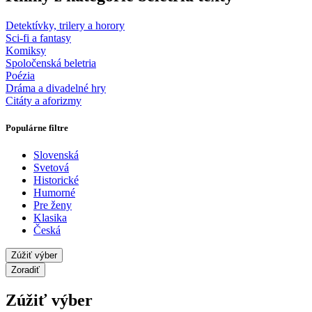
Detektívky, trilery a horory
Sci-fi a fantasy
Komiksy
Spoločenská beletria
Poézia
Dráma a divadelné hry
Citáty a aforizmy
Populárne filtre
Slovenská
Svetová
Historické
Humorné
Pre ženy
Klasika
Česká
Zúžiť výber
Zoradiť
Zúžiť výber