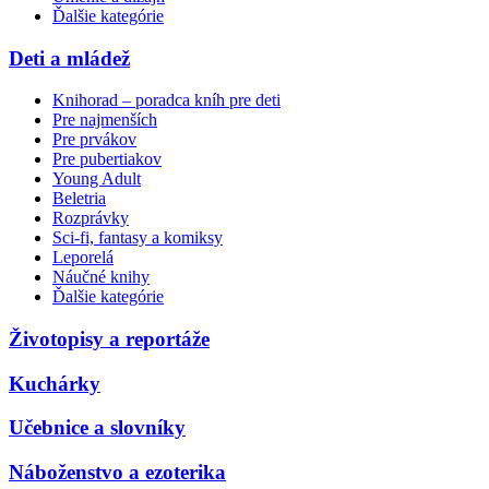
Ďalšie kategórie
Deti a mládež
Knihorad – poradca kníh pre deti
Pre najmenších
Pre prvákov
Pre pubertiakov
Young Adult
Beletria
Rozprávky
Sci-fi, fantasy a komiksy
Leporelá
Náučné knihy
Ďalšie kategórie
Životopisy a reportáže
Kuchárky
Učebnice a slovníky
Náboženstvo a ezoterika