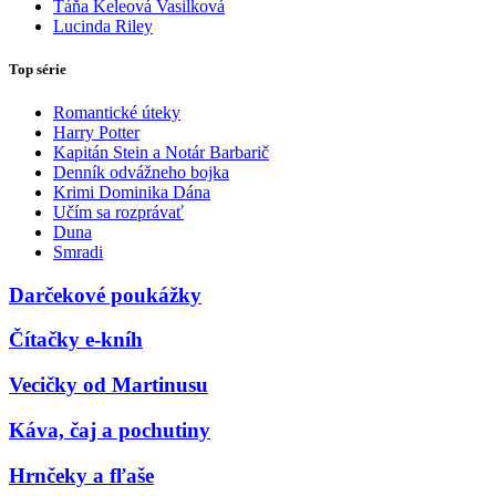
Táňa Keleová Vasilková
Lucinda Riley
Top série
Romantické úteky
Harry Potter
Kapitán Stein a Notár Barbarič
Denník odvážneho bojka
Krimi Dominika Dána
Učím sa rozprávať
Duna
Smradi
Darčekové poukážky
Čítačky e-kníh
Vecičky od Martinusu
Káva, čaj a pochutiny
Hrnčeky a fľaše