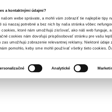
es a kontaktnými údajmi?
našom webe správate, a mohli vám zobraziť tie najlepšie tipy n
é sú naozaj potrebné a bez nich by naša stránka vôbec nefung
 cookies, ktoré nám umožňujú zisťovať, ako náš web funguje, a 
ačné cookies nám dovoľujú prispôsobovať stránku pre vašu lepši
zas umožňujú zobrazenie relevantnej reklamy. Niektoré údaje z
y nám pomohlo, keby sme mohli používať všetky tieto cookies. 
ersonalizačné
Analytické
Marketi