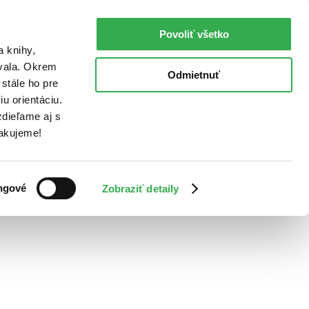
Povoliť všetko
a knihy,
ovala. Okrem
Odmietnuť
stále ho pre
u orientáciu.
dieľame aj s
Ďakujeme!
ngové
Zobraziť detaily