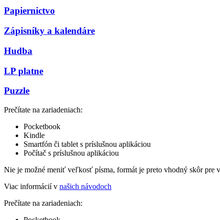
Papiernictvo
Zápisníky a kalendáre
Hudba
LP platne
Puzzle
Prečítate na zariadeniach:
Pocketbook
Kindle
Smartfón či tablet s príslušnou aplikáciou
Počítač s príslušnou aplikáciou
Nie je možné meniť veľkosť písma, formát je preto vhodný skôr pre 
Viac informácií v
našich návodoch
Prečítate na zariadeniach:
Pocketbook