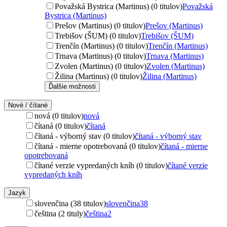
Považská Bystrica (Martinus) (0 titulov)
Považská
Bystrica (Martinus)
Prešov (Martinus) (0 titulov)
Prešov (Martinus)
Trebišov (ŠUM) (0 titulov)
Trebišov (ŠUM)
Trenčín (Martinus) (0 titulov)
Trenčín (Martinus)
Trnava (Martinus) (0 titulov)
Trnava (Martinus)
Zvolen (Martinus) (0 titulov)
Zvolen (Martinus)
Žilina (Martinus) (0 titulov)
Žilina (Martinus)
Ďalšie možnosti
Nové / čítané
nová (0 titulov)
nová
čítaná (0 titulov)
čítaná
čítaná - výborný stav (0 titulov)
čítaná - výborný stav
čítaná - mierne opotrebovaná (0 titulov)
čítaná - mierne
opotrebovaná
čítané verzie vypredaných kníh (0 titulov)
čítané verzie
vypredaných kníh
Jazyk
slovenčina (38 titulov)
slovenčina
38
čeština (2 tituly)
čeština
2