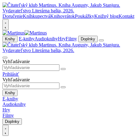
Doručenie
Kníhkupectvá
Knihovrátok
Poukážky
Knižný blog
Kontakt
E-knihy
Audioknihy
Hry
Filmy
Knihy
Doplnky
Vyhľadávanie
Prihlásiť
Vyhľadávanie
Knihy
E-knihy
Audioknihy
Hry
Filmy
Doplnky