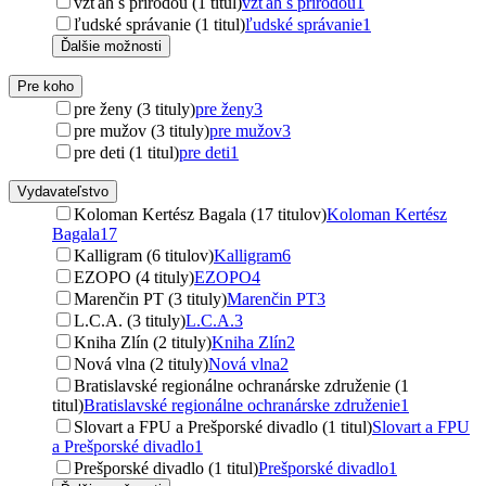
vzťah s prírodou (1 titul)
vzťah s prírodou
1
ľudské správanie (1 titul)
ľudské správanie
1
Ďalšie možnosti
Pre koho
pre ženy (3 tituly)
pre ženy
3
pre mužov (3 tituly)
pre mužov
3
pre deti (1 titul)
pre deti
1
Vydavateľstvo
Koloman Kertész Bagala (17 titulov)
Koloman Kertész
Bagala
17
Kalligram (6 titulov)
Kalligram
6
EZOPO (4 tituly)
EZOPO
4
Marenčin PT (3 tituly)
Marenčin PT
3
L.C.A. (3 tituly)
L.C.A.
3
Kniha Zlín (2 tituly)
Kniha Zlín
2
Nová vlna (2 tituly)
Nová vlna
2
Bratislavské regionálne ochranárske združenie (1
titul)
Bratislavské regionálne ochranárske združenie
1
Slovart a FPU a Prešporské divadlo (1 titul)
Slovart a FPU
a Prešporské divadlo
1
Prešporské divadlo (1 titul)
Prešporské divadlo
1