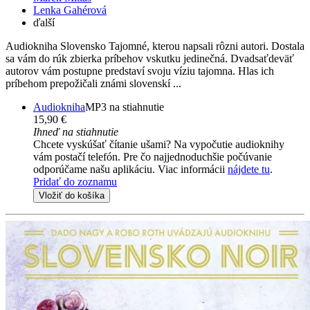
Lenka Gahérová
ďalší
Audiokniha Slovensko Tajomné, kterou napsali rôzni autori. Dostala
sa vám do rúk zbierka príbehov vskutku jedinečná. Dvadsaťdeväť
autorov vám postupne predstaví svoju víziu tajomna. Hlas ich
príbehom prepožičali známi slovenskí ...
Audiokniha
MP3 na stiahnutie
15,90 €
Ihneď na stiahnutie
Chcete vyskúšať čítanie ušami? Na vypočutie audioknihy
vám postačí telefón. Pre čo najjednoduchšie počúvanie
odporúčame našu aplikáciu. Viac informácii
nájdete tu
.
Pridať do zoznamu
Vložiť do košíka