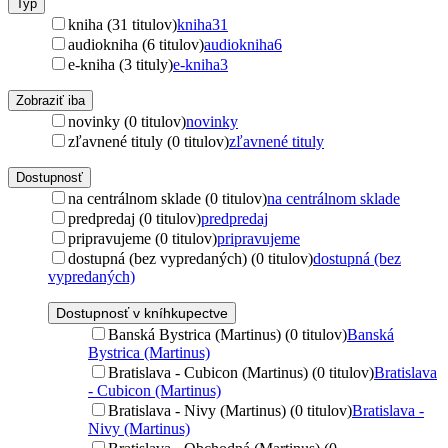
Typ
kniha (31 titulov)
kniha
31
audiokniha (6 titulov)
audiokniha
6
e-kniha (3 tituly)
e-kniha
3
Zobraziť iba
novinky (0 titulov)
novinky
zľavnené tituly (0 titulov)
zľavnené tituly
Dostupnosť
na centrálnom sklade (0 titulov)
na centrálnom sklade
predpredaj (0 titulov)
predpredaj
pripravujeme (0 titulov)
pripravujeme
dostupná (bez vypredaných) (0 titulov)
dostupná (bez
vypredaných)
Dostupnosť v kníhkupectve
Banská Bystrica (Martinus) (0 titulov)
Banská
Bystrica (Martinus)
Bratislava - Cubicon (Martinus) (0 titulov)
Bratislava
- Cubicon (Martinus)
Bratislava - Nivy (Martinus) (0 titulov)
Bratislava -
Nivy (Martinus)