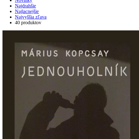
Novinky
Najdrahšie
Najlacnejšie
Najvyššia zľava
40 produktov