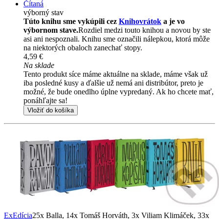
Čítaná
výborný stav
Túto knihu sme vykúpili cez
Knihovrátok
a je vo
výbornom stave.
Rozdiel medzi touto knihou a novou by ste
asi ani nespoznali. Knihu sme označili nálepkou, ktorá môže
na niektorých obaloch zanechať stopy.
4,59 €
Na sklade
Tento produkt síce máme aktuálne na sklade, máme však už
iba posledné kusy a ďalšie už nemá ani distribútor, preto je
možné, že bude onedlho úplne vypredaný. Ak ho chcete mať,
ponáhľajte sa!
Vložiť do košíka
ExEdícia
25x Balla, 14x Tomáš Horváth, 3x Viliam Klimáček, 33x