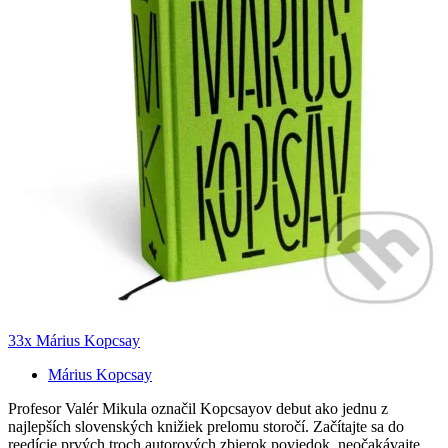
33x Márius Kopcsay
Márius Kopcsay
Profesor Valér Mikula označil Kopcsayov debut ako jednu z
najlepších slovenských knižiek prelomu storočí. Začítajte sa do
reedície prvých troch autorových zbierok poviedok, neočakávajte