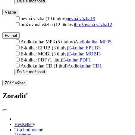
Ďalšie možnosti
Väzba
pevná väzba (19 titulov)
pevná väzba
19
brožovaná väzba (12 titulov)
brožovaná väzba
12
Formát
Audiokniha: MP3 (5 titulov)
Audiokniha: MP3
5
E-kniha: EPUB (3 tituly)
E-kniha: EPUB
3
E-kniha: MOBI (3 tituly)
E-kniha: MOBI
3
E-kniha: PDF (1 titul)
E-kniha: PDF
1
Audiokniha: CD (1 titul)
Audiokniha: CD
1
Ďalšie možnosti
Zúžiť výber
Zoradiť
Bestsellery
Top hodnotené