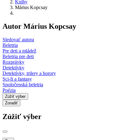
Knihy
Márius Kopcsay
Autor Márius Kopcsay
Sledovať autora
Beletria
Pre deti a mládež
Beletria pre deti
Rozprávky
Detektívky
Detektívky, trilery a horory
Sci-fi a fantasy
Spoločenská beletria
Poézia
Zúžiť výber
Zoradiť
Zúžiť výber