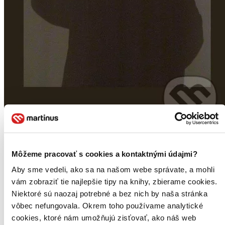
Jednouholník
Môžeme pracovať s cookies a kontaktnými údajmi?
Márius Kopcsay
Aby sme vedeli, ako sa na našom webe správate, a mohli
Novú zbierku krátkych poviedok štvornásobného finalistu Anasoft
vám zobraziť tie najlepšie tipy na knihy, zbierame cookies.
Litera spája čierny humor, absurdita, koncíznosť a hutnosť
vyjadrovania, vyúsťujúca do epickej skratky.
Niektoré sú naozaj potrebné a bez nich by naša stránka
vôbec nefungovala. Okrem toho používame analytické
Kniha
pevná väzba
cookies, ktoré nám umožňujú zisťovať, ako náš web
6,70 €