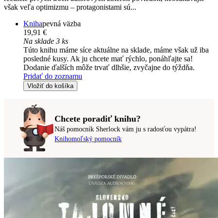
však veľa optimizmu – protagonistami sú...
Kniha
pevná väzba
19,91 €
Na sklade 3 ks
Túto knihu máme síce aktuálne na sklade, máme však už iba
posledné kusy. Ak ju chcete mať rýchlo, ponáhľajte sa!
Dodanie ďalších môže trvať dlhšie, zvyčajne do týždňa.
Pridať do zoznamu
Vložiť do košíka
Chcete poradiť knihu?
Náš pomocník Sherlock vám ju s radosťou vypátra!
Knihomoľský pomocník