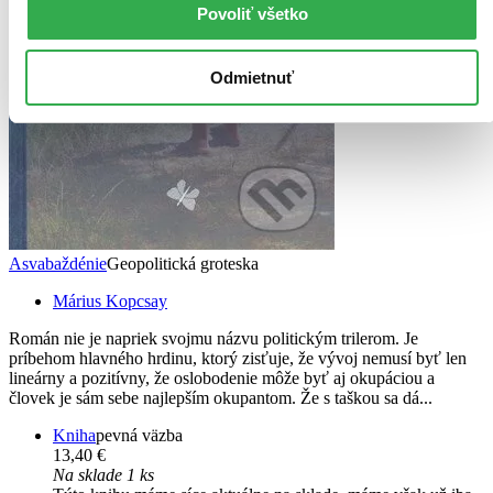
Povoliť všetko
Odmietnuť
Asvabaždénie
Geopolitická groteska
Márius Kopcsay
Román nie je napriek svojmu názvu politickým trilerom. Je
príbehom hlavného hrdinu, ktorý zisťuje, že vývoj nemusí byť len
lineárny a pozitívny, že oslobodenie môže byť aj okupáciou a
človek je sám sebe najlepším okupantom. Že s taškou sa dá...
Kniha
pevná väzba
13,40 €
Na sklade 1 ks