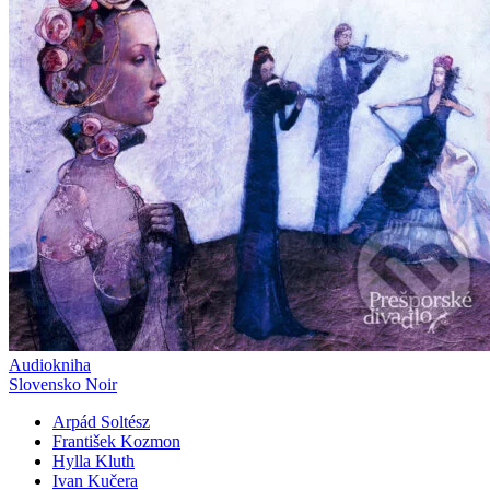
Audiokniha
Slovensko Noir
Arpád Soltész
František Kozmon
Hylla Kluth
Ivan Kučera