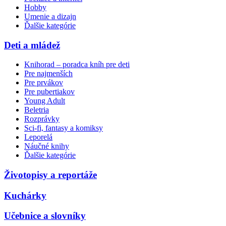
Hobby
Umenie a dizajn
Ďalšie kategórie
Deti a mládež
Knihorad – poradca kníh pre deti
Pre najmenších
Pre prvákov
Pre pubertiakov
Young Adult
Beletria
Rozprávky
Sci-fi, fantasy a komiksy
Leporelá
Náučné knihy
Ďalšie kategórie
Životopisy a reportáže
Kuchárky
Učebnice a slovníky