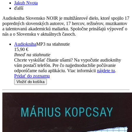
Jakub Nvota
ďalší
Audiokniha Slovensko NOIR je multižánrové dielo, ktoré spojilo 17
popredných slovenských autorov, 17 hercov, režisérov, muzikantov
a talentovanú akademickú maliarku. Spoločne prinášajú výpoveď o
nás a o Slovensku v aktuálnych časoch.
Audiokniha
MP3 na stiahnutie
15,90 €
Ihneď na stiahnutie
Chcete vyskúšať čítanie ušami? Na vypočutie audioknihy
vám postačí telefón. Pre čo najjednoduchšie počúvanie
odporúčame našu aplikáciu. Viac informácii
nájdete tu
.
Pridať do zoznamu
Vložiť do košíka