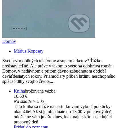
Domov
Márius Kopcsay
Svet bez mobilných telefónov a supermarketov? Ťažko
predstaviteľné. Ale práve v takomto svete sa odohráva román
Domov, v nedávnom a pritom dávno zabudnutom období
deväťdesiatych rokov. Priamočiary príbeh hrdinu neschopného
splácať dlhy svojho života...
Kniha
brožovaná väzba
10,60 €
Na sklade > 5 ks
Táto kniha sa môže na cestu ku vám vybrať prakticky
okamžite! Ak si ju objednáte do 13:00 v pracovný deň,
odošleme vám ju ešte dnes, inak najneskôr nasledujúci
pracovný deň.
Pridať do zoznamu