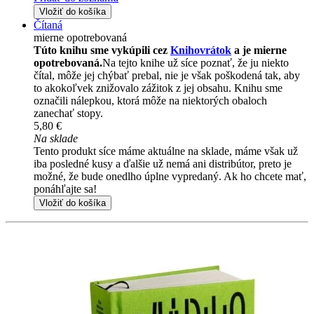
Vložiť do košíka
Čítaná
mierne opotrebovaná
Túto knihu sme vykúpili cez
Knihovrátok
a je mierne
opotrebovaná.
Na tejto knihe už síce poznať, že ju niekto
čítal, môže jej chýbať prebal, nie je však poškodená tak, aby
to akokoľvek znižovalo zážitok z jej obsahu. Knihu sme
označili nálepkou, ktorá môže na niektorých obaloch
zanechať stopy.
5,80 €
Na sklade
Tento produkt síce máme aktuálne na sklade, máme však už
iba posledné kusy a ďalšie už nemá ani distribútor, preto je
možné, že bude onedlho úplne vypredaný. Ak ho chcete mať,
ponáhľajte sa!
Vložiť do košíka