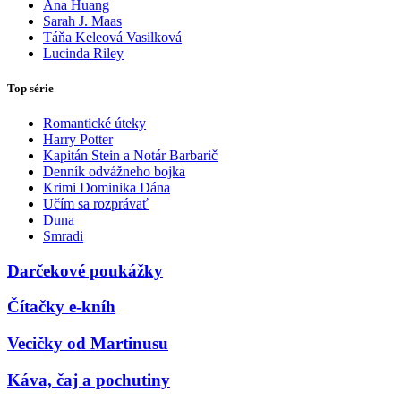
Ana Huang
Sarah J. Maas
Táňa Keleová Vasilková
Lucinda Riley
Top série
Romantické úteky
Harry Potter
Kapitán Stein a Notár Barbarič
Denník odvážneho bojka
Krimi Dominika Dána
Učím sa rozprávať
Duna
Smradi
Darčekové poukážky
Čítačky e-kníh
Vecičky od Martinusu
Káva, čaj a pochutiny