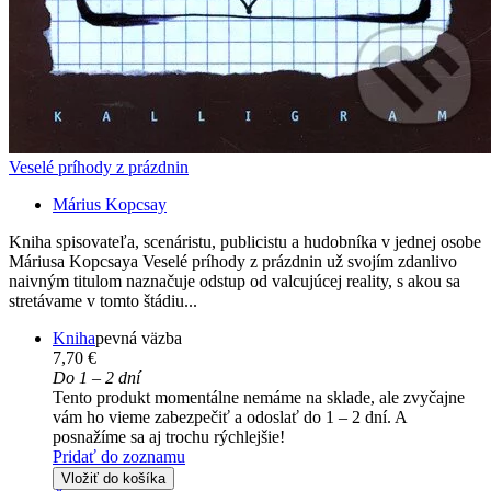
Veselé príhody z prázdnin
Márius Kopcsay
Kniha spisovateľa, scenáristu, publicistu a hudobníka v jednej osobe
Máriusa Kopcsaya Veselé príhody z prázdnin už svojím zdanlivo
naivným titulom naznačuje odstup od valcujúcej reality, s akou sa
stretávame v tomto štádiu...
Kniha
pevná väzba
7,70 €
Do 1 – 2 dní
Tento produkt momentálne nemáme na sklade, ale zvyčajne
vám ho vieme zabezpečiť a odoslať do 1 – 2 dní. A
posnažíme sa aj trochu rýchlejšie!
Pridať do zoznamu
Vložiť do košíka