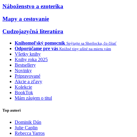
Náboženstvo a ezoterika
Mapy a cestovanie
Cudzojazyčná literatúra
Knihomoľský pomocník
Spýtajte sa Sherlocka, čo čítať
Odporúčame pre vás
Knižné tipy ušité na mieru vám
Všetky knihy
Knihy roka 2025
Bestsellery
Novinky
Pripravované
Akcie a zľavy
Kolekcie
BookTok
Mám záujem o titul
Top autori
Dominik Dán
Julie Caplin
Rebecca Yarros