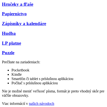
Hrnčeky a fľaše
Papiernictvo
Zápisníky a kalendáre
Hudba
LP platne
Puzzle
Prečítate na zariadeniach:
Pocketbook
Kindle
Smartfón či tablet s príslušnou aplikáciou
Počítač s príslušnou aplikáciou
Nie je možné meniť veľkosť písma, formát je preto vhodný skôr pre
väčšie obrazovky.
Viac informácií v
našich návodoch