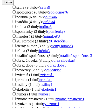
Téma
satira (9 titulov)
satira
9
spoločnosť (6 titulov)
spoločnosť
6
politika (6 titulov)
politika
6
paródia (4 tituly)
paródia
4
rodina (3 tituly)
rodina
3
spomienky (3 tituly)
spomienky
3
minulosť (3 tituly)
minulosť
3
20. storočie (3 tituly)
20. storočie
3
čierny humor (3 tituly)
čierny humor
3
irónia (3 tituly)
irónia
3
totalitná spoločnosť (3 tituly)
totalitná spoločnosť
3
obraz človeka (3 tituly)
obraz človeka
3
obraz doby (3 tituly)
obraz doby
3
poviedky (2 tituly)
poviedky
2
zvieratá (1 titul)
zvieratá
1
príroda (1 titul)
príroda
1
rastliny (1 titul)
rastliny
1
ekológia (1 titul)
ekológia
1
humor (1 titul)
humor
1
životné prostredie (1 titul)
životné prostredie
1
cynizmus (1 titul)
cynizmus
1