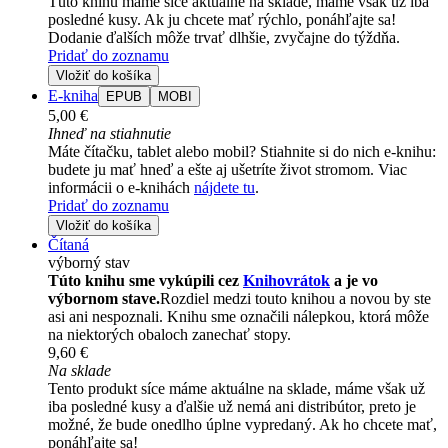
Túto knihu máme síce aktuálne na sklade, máme však už iba
posledné kusy. Ak ju chcete mať rýchlo, ponáhľajte sa!
Dodanie ďalších môže trvať dlhšie, zvyčajne do týždňa.
Pridať do zoznamu
Vložiť do košíka
E-kniha
EPUB
MOBI
5,00 €
Ihneď na stiahnutie
Máte čítačku, tablet alebo mobil? Stiahnite si do nich e-knihu:
budete ju mať hneď a ešte aj ušetríte život stromom. Viac
informácii o e-knihách
nájdete tu
.
Pridať do zoznamu
Vložiť do košíka
Čítaná
výborný stav
Túto knihu sme vykúpili cez
Knihovrátok
a je vo
výbornom stave.
Rozdiel medzi touto knihou a novou by ste
asi ani nespoznali. Knihu sme označili nálepkou, ktorá môže
na niektorých obaloch zanechať stopy.
9,60 €
Na sklade
Tento produkt síce máme aktuálne na sklade, máme však už
iba posledné kusy a ďalšie už nemá ani distribútor, preto je
možné, že bude onedlho úplne vypredaný. Ak ho chcete mať,
ponáhľajte sa!