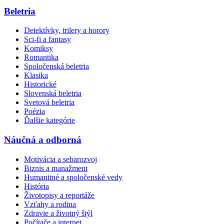
Beletria
Detektívky, trilery a horory
Sci-fi a fantasy
Komiksy
Romantika
Spoločenská beletria
Klasika
Historické
Slovenská beletria
Svetová beletria
Poézia
Ďalšie kategórie
Náučná a odborná
Motivácia a sebarozvoj
Biznis a manažment
Humanitné a spoločenské vedy
História
Životopisy a reportáže
Vzťahy a rodina
Zdravie a životný štýl
Počítače a internet