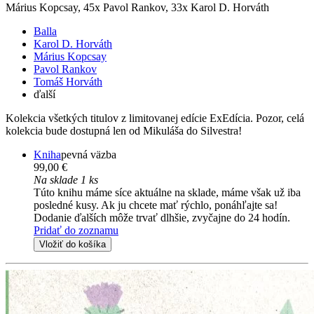
Márius Kopcsay, 45x Pavol Rankov, 33x Karol D. Horváth
Balla
Karol D. Horváth
Márius Kopcsay
Pavol Rankov
Tomáš Horváth
ďalší
Kolekcia všetkých titulov z limitovanej edície ExEdícia. Pozor, celá
kolekcia bude dostupná len od Mikuláša do Silvestra!
Kniha
pevná väzba
99,00 €
Na sklade 1 ks
Túto knihu máme síce aktuálne na sklade, máme však už iba
posledné kusy. Ak ju chcete mať rýchlo, ponáhľajte sa!
Dodanie ďalších môže trvať dlhšie, zvyčajne do 24 hodín.
Pridať do zoznamu
Vložiť do košíka