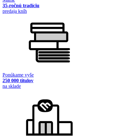
35-ročnú tradíciu
predaja kníh
Ponúkame vyše
250 000 titulov
na sklade