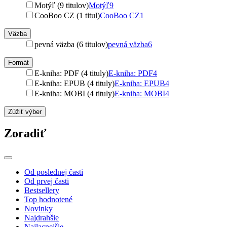
Motýľ (9 titulov)
Motýľ
9
CooBoo CZ (1 titul)
CooBoo CZ
1
Väzba
pevná väzba (6 titulov)
pevná väzba
6
Formát
E-kniha: PDF (4 tituly)
E-kniha: PDF
4
E-kniha: EPUB (4 tituly)
E-kniha: EPUB
4
E-kniha: MOBI (4 tituly)
E-kniha: MOBI
4
Zúžiť výber
Zoradiť
Od poslednej časti
Od prvej časti
Bestsellery
Top hodnotené
Novinky
Najdrahšie
Najlacnejšie