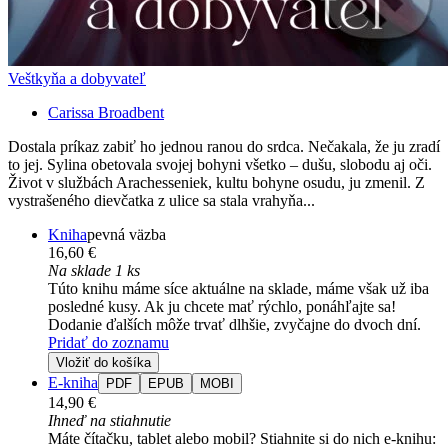
Veštkyňa a dobyvateľ
Carissa Broadbent
Dostala príkaz zabiť ho jednou ranou do srdca. Nečakala, že ju zradí
to jej. Sylina obetovala svojej bohyni všetko – dušu, slobodu aj oči.
Život v službách Arachesseniek, kultu bohyne osudu, ju zmenil. Z
vystrašeného dievčatka z ulice sa stala vrahyňa...
Kniha
pevná väzba
16,60 €
Na sklade 1 ks
Túto knihu máme síce aktuálne na sklade, máme však už iba
posledné kusy. Ak ju chcete mať rýchlo, ponáhľajte sa!
Dodanie ďalších môže trvať dlhšie, zvyčajne do dvoch dní.
Pridať do zoznamu
Vložiť do košíka
E-kniha
PDF
EPUB
MOBI
14,90 €
Ihneď na stiahnutie
Máte čítačku, tablet alebo mobil? Stiahnite si do nich e-knihu: