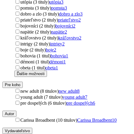
utópia (3 tituly)
utópia
3
pomsta (3 tituly)
pomsta
3
dobro a zlo (3 tituly)
dobro a zlo
3
priateľstvo (2 tituly)
priateľstvo
2
bojovníci (2 tituly)
bojovníci
2
napätie (2 tituly)
napätie
2
kráľovstvo (2 tituly)
kráľovstvo
2
intrigy (2 tituly)
intrigy
2
boje (2 tituly)
boje
2
bohovia (1 titul)
bohovia
1
démoni (1 titul)
démoni
1
obeta (1 titul)
obeta
1
Ďalšie možnosti
Pre koho
new adult (8 titulov)
new adult
8
young adult (7 titulov)
young adult
7
pre dospelých (6 titulov)
pre dospelých
6
Autor
Carissa Broadbent (10 titulov)
Carissa Broadbent
10
Vydavateľstvo