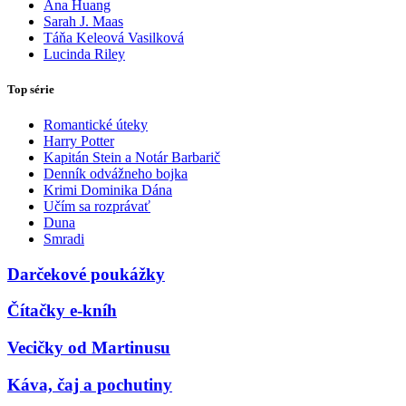
Ana Huang
Sarah J. Maas
Táňa Keleová Vasilková
Lucinda Riley
Top série
Romantické úteky
Harry Potter
Kapitán Stein a Notár Barbarič
Denník odvážneho bojka
Krimi Dominika Dána
Učím sa rozprávať
Duna
Smradi
Darčekové poukážky
Čítačky e-kníh
Vecičky od Martinusu
Káva, čaj a pochutiny