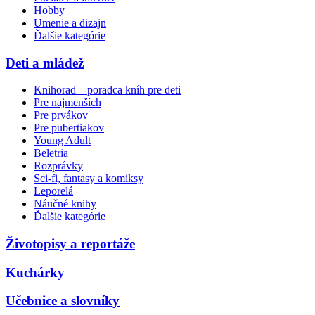
Hobby
Umenie a dizajn
Ďalšie kategórie
Deti a mládež
Knihorad – poradca kníh pre deti
Pre najmenších
Pre prvákov
Pre pubertiakov
Young Adult
Beletria
Rozprávky
Sci-fi, fantasy a komiksy
Leporelá
Náučné knihy
Ďalšie kategórie
Životopisy a reportáže
Kuchárky
Učebnice a slovníky