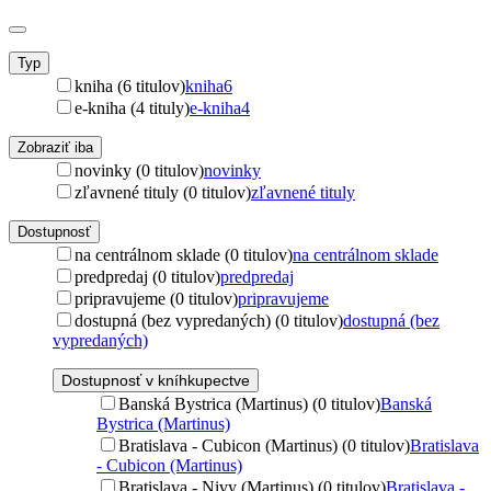
Typ
kniha (6 titulov)
kniha
6
e-kniha (4 tituly)
e-kniha
4
Zobraziť iba
novinky (0 titulov)
novinky
zľavnené tituly (0 titulov)
zľavnené tituly
Dostupnosť
na centrálnom sklade (0 titulov)
na centrálnom sklade
predpredaj (0 titulov)
predpredaj
pripravujeme (0 titulov)
pripravujeme
dostupná (bez vypredaných) (0 titulov)
dostupná (bez
vypredaných)
Dostupnosť v kníhkupectve
Banská Bystrica (Martinus) (0 titulov)
Banská
Bystrica (Martinus)
Bratislava - Cubicon (Martinus) (0 titulov)
Bratislava
- Cubicon (Martinus)
Bratislava - Nivy (Martinus) (0 titulov)
Bratislava -