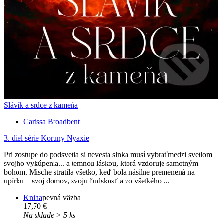
Slávik a srdce z kameňa
Carissa Broadbent
3. diel série
Koruny Nyaxie
Pri zostupe do podsvetia si nevesta slnka musí vybraťmedzi svetlom
svojho vykúpenia... a temnou láskou, ktorá vzdoruje samotným
bohom. Mische stratila všetko, keď bola násilne premenená na
upírku – svoj domov, svoju ľudskosť a zo všetkého ...
Kniha
pevná väzba
17,70 €
Na sklade > 5 ks