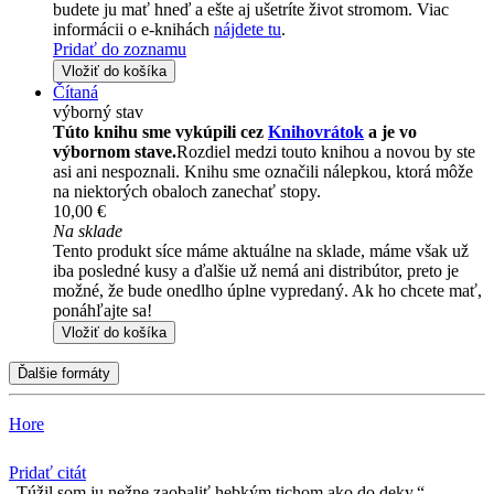
budete ju mať hneď a ešte aj ušetríte život stromom. Viac
informácii o e-knihách
nájdete tu
.
Pridať do zoznamu
Vložiť do košíka
Čítaná
výborný stav
Túto knihu sme vykúpili cez
Knihovrátok
a je vo
výbornom stave.
Rozdiel medzi touto knihou a novou by ste
asi ani nespoznali. Knihu sme označili nálepkou, ktorá môže
na niektorých obaloch zanechať stopy.
10,00 €
Na sklade
Tento produkt síce máme aktuálne na sklade, máme však už
iba posledné kusy a ďalšie už nemá ani distribútor, preto je
možné, že bude onedlho úplne vypredaný. Ak ho chcete mať,
ponáhľajte sa!
Vložiť do košíka
Ďalšie formáty
Hore
Pridať citát
Túžil som ju nežne zaobaliť hebkým tichom ako do deky.