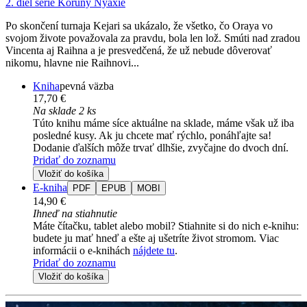
2. diel série
Koruny Nyaxie
Po skončení turnaja Kejari sa ukázalo, že všetko, čo Oraya vo
svojom živote považovala za pravdu, bola len lož. Smúti nad zradou
Vincenta aj Raihna a je presvedčená, že už nebude dôverovať
nikomu, hlavne nie Raihnovi...
Kniha
pevná väzba
17,70 €
Na sklade 2 ks
Túto knihu máme síce aktuálne na sklade, máme však už iba
posledné kusy. Ak ju chcete mať rýchlo, ponáhľajte sa!
Dodanie ďalších môže trvať dlhšie, zvyčajne do dvoch dní.
Pridať do zoznamu
Vložiť do košíka
E-kniha
PDF
EPUB
MOBI
14,90 €
Ihneď na stiahnutie
Máte čítačku, tablet alebo mobil? Stiahnite si do nich e-knihu:
budete ju mať hneď a ešte aj ušetríte život stromom. Viac
informácii o e-knihách
nájdete tu
.
Pridať do zoznamu
Vložiť do košíka