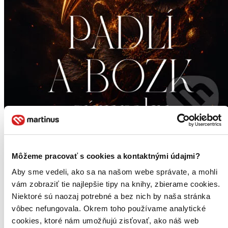
Novinka
Padlí a bozk súmraku
Môžeme pracovať s cookies a kontaktnými údajmi?
Carissa Broadbent
Aby sme vedeli, ako sa na našom webe správate, a mohli
4. diel série
Koruny Nyaxie
vám zobraziť tie najlepšie tipy na knihy, zbierame cookies.
Niektoré sú naozaj potrebné a bez nich by naša stránka
V napínavom vyvrcholení príbehu o Mische a Asarovi, ktorý sa
vôbec nefungovala. Okrem toho používame analytické
začal bestsellerom Slávik a srdce z kameňa, musia upírski milenci
zájsť až do najvzdialenejších kútov podsvetia, aby prekabátili smrť...
cookies, ktoré nám umožňujú zisťovať, ako náš web