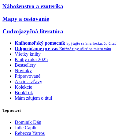
Náboženstvo a ezoterika
Mapy a cestovanie
Cudzojazyčná literatúra
Knihomoľský pomocník
Spýtajte sa Sherlocka, čo čítať
Odporúčame pre vás
Knižné tipy ušité na mieru vám
Všetky knihy
Knihy roka 2025
Bestsellery
Novinky
Pripravované
Akcie a zľavy
Kolekcie
BookTok
Mám záujem o titul
Top autori
Dominik Dán
Julie Caplin
Rebecca Yarros