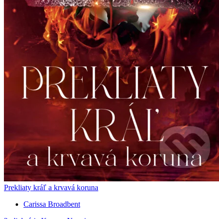
Prekliaty kráľ a krvavá koruna
Carissa Broadbent