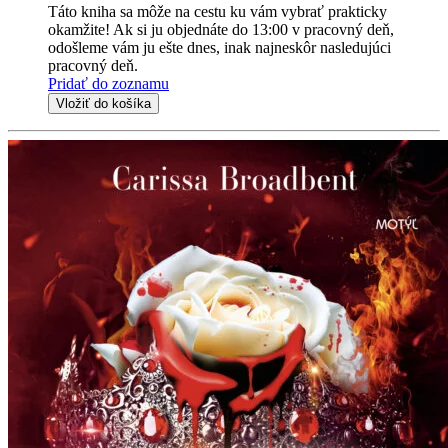
Táto kniha sa môže na cestu ku vám vybrať prakticky
okamžite! Ak si ju objednáte do 13:00 v pracovný deň,
odošleme vám ju ešte dnes, inak najneskôr nasledujúci
pracovný deň.
Pridať do zoznamu
Vložiť do košíka