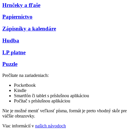
Hrnčeky a fľaše
Papiernictvo
Zápisníky a kalendáre
Hudba
LP platne
Puzzle
Prečítate na zariadeniach:
Pocketbook
Kindle
Smartfón či tablet s príslušnou aplikáciou
Počítač s príslušnou aplikáciou
Nie je možné meniť veľkosť písma, formát je preto vhodný skôr pre
väčšie obrazovky.
Viac informácií v
našich návodoch