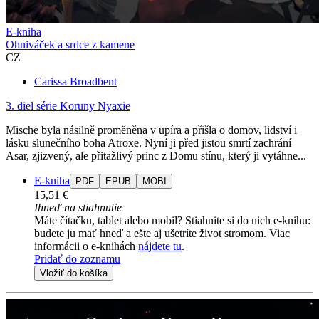
E-kniha
Ohniváček a srdce z kamene
CZ
Carissa Broadbent
3. diel série
Koruny Nyaxie
Mische byla násilně proměněna v upíra a přišla o domov, lidství i
lásku slunečního boha Atroxe. Nyní ji před jistou smrtí zachrání
Asar, zjizvený, ale přitažlivý princ z Domu stínu, který ji vytáhne...
E-kniha
PDF
EPUB
MOBI
15,51 €
Ihneď na stiahnutie
Máte čítačku, tablet alebo mobil? Stiahnite si do nich e-knihu:
budete ju mať hneď a ešte aj ušetríte život stromom. Viac
informácii o e-knihách
nájdete tu
.
Pridať do zoznamu
Vložiť do košíka