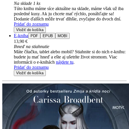
Na sklade 1 ks
Túto knihu máme síce aktuálne na sklade, máme však už iba
posledné kusy. Ak ju chcete mať rýchlo, ponáhľajte sa!
Dodanie ďalších môže trvať dlhšie, zvyčajne do dvoch dní.
Pridať do zoznamu
Vložiť do košíka
E-kniha
PDF
EPUB
MOBI
13,90 €
Ihneď na stiahnutie
Máte čítačku, tablet alebo mobil? Stiahnite si do nich e-knihu:
budete ju mať hneď a ešte aj ušetríte život stromom. Viac
informácii o e-knihách
nájdete tu
.
Pridať do zoznamu
Vložiť do košíka