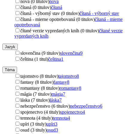
nová (0 titulov)
nová
čítaná (0 titulov)
čítaná
čítaná - výborný stav (0 titulov)
čítaná - výborný stav
čítaná - mierne opotrebovaná (0 titulov)
čítaná - mierne
opotrebovaná
čítané verzie vypredaných kníh (0 titulov)
čítané verzie
vypredaných kníh
Jazyk
slovenčina (9 titulov)
slovenčina
9
čeština (1 titul)
čeština
1
Téma
tajomstvo (8 titulov)
tajomstvo
8
fantasy (8 titulov)
fantasy
8
romantasy (8 titulov)
romantasy
8
mágia (7 titulov)
mágia
7
láska (7 titulov)
láska
7
nebezpečenstvo (6 titulov)
nebezpečenstvo
6
spojenectvo (4 tituly)
spojenectvo
4
temnota (4 tituly)
temnota
4
upíri (3 tituly)
upíri
3
osud (3 tituly)
osud
3