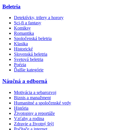
Beletria
Detektívky, trilery a horory
Sci-fi a fantasy
Komiksy
Romantika
Spoločenská beletria
Klasika
Historické
Slovenská beletria
Svetová beletria
Poézia
Ďalšie kategórie
Náučná a odborná
Motivácia a sebarozvoj
Biznis a manažment
Humanitné a spoločenské vedy
História
Životopisy a reportáže
Vzťahy a rodina
Zdravie a životný štýl
Počítače a internet