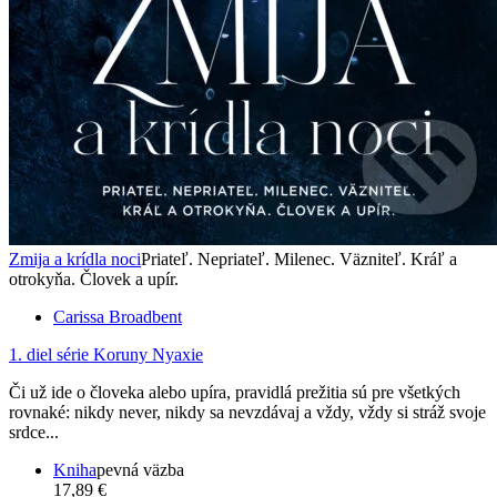
Zmija a krídla noci
Priateľ. Nepriateľ. Milenec. Väzniteľ. Kráľ a
otrokyňa. Človek a upír.
Carissa Broadbent
1. diel série
Koruny Nyaxie
Či už ide o človeka alebo upíra, pravidlá prežitia sú pre všetkých
rovnaké: nikdy never, nikdy sa nevzdávaj a vždy, vždy si stráž svoje
srdce...
Kniha
pevná väzba
17,89 €