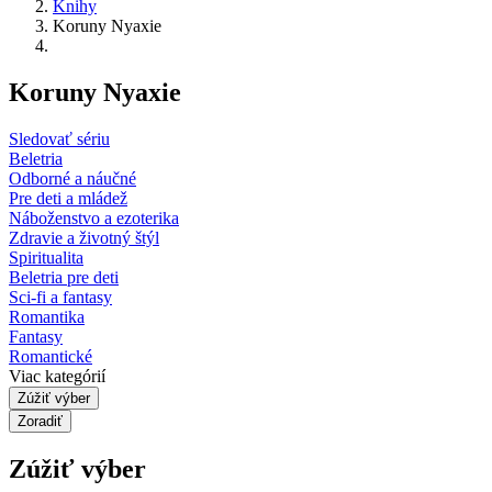
Knihy
Koruny Nyaxie
Koruny Nyaxie
Sledovať sériu
Beletria
Odborné a náučné
Pre deti a mládež
Náboženstvo a ezoterika
Zdravie a životný štýl
Spiritualita
Beletria pre deti
Sci-fi a fantasy
Romantika
Fantasy
Romantické
Viac kategórií
Zúžiť výber
Zoradiť
Zúžiť výber