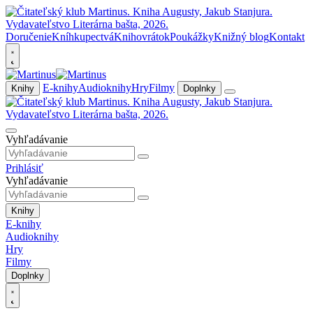
Doručenie
Kníhkupectvá
Knihovrátok
Poukážky
Knižný blog
Kontakt
E-knihy
Audioknihy
Hry
Filmy
Knihy
Doplnky
Vyhľadávanie
Prihlásiť
Vyhľadávanie
Knihy
E-knihy
Audioknihy
Hry
Filmy
Doplnky