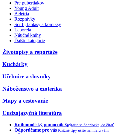
Pre pubertiakov
Young Adult
Beletria
Rozprávky
Sci-fi, fantasy a komiksy
Leporelá
Náučné knihy
Ďalšie kategórie
Životopisy a reportáže
Kuchárky
Učebnice a slovníky
Náboženstvo a ezoterika
Mapy a cestovanie
Cudzojazyčná literatúra
Knihomoľský pomocník
Spýtajte sa Sherlocka, čo čítať
Odporúčame pre vás
Knižné tipy ušité na mieru vám