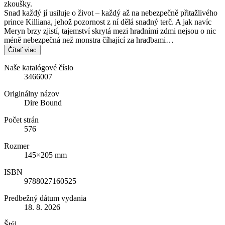
zkoušky.
Snad každý jí usiluje o život – každý až na nebezpečně přitažlivého
prince Killiana, jehož pozornost z ní dělá snadný terč. A jak navíc
Meryn brzy zjistí, tajemství skrytá mezi hradními zdmi nejsou o nic
méně nebezpečná než monstra číhající za hradbami…
Čítať viac
Naše katalógové číslo
3466007
Originálny názov
Dire Bound
Počet strán
576
Rozmer
145×205 mm
ISBN
9788027160525
Predbežný dátum vydania
18. 8. 2026
Štýl