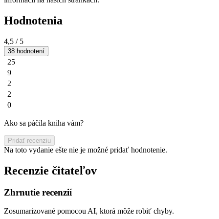
Hodnotenia
4,5
/ 5
38 hodnotení
25
9
2
2
0
Ako sa páčila kniha vám?
Pridať recenziu
Na toto vydanie ešte nie je možné pridať hodnotenie.
Recenzie čitateľov
Zhrnutie recenzií
Zosumarizované pomocou AI, ktorá môže robiť chyby.