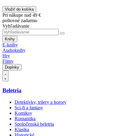
Vložiť do košíka
Pri nákupe nad 49 €
poštovné zadarmo
Vyhľadávanie
Knihy
E-knihy
Audioknihy
Hry
Filmy
Doplnky
Beletria
Detektívky, trilery a horory
Sci-fi a fantasy
Komiksy
Romantika
Spoločenská beletria
Klasika
Historické