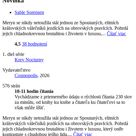
Novinka
Sable Sorensen
Meryn se nikdy netoužila stát jednou ze Spoutaných, elitních
královských válečníků jezdících na obrovských pravlcích. Pohrdá
jejich chladnokrevnou brutalitou i životem v luxusu,...
Čítať viac
4,5
38 hodnotení
1. diel série
Krev Nocturny
Vydavateľstvo
Cosmopolis
, 2026
576 strán
10-11 hodín čítania
Vychádzame z priemerného údaju o rýchlosti čítania 230 slov
za minútu, od knihy ku knihe a čitateľa ku čitateľovi sa to
však môže líšiť.
Meryn se nikdy netoužila stát jednou ze Spoutaných, elitních
královských válečníků jezdících na obrovských pravlcích. Pohrdá
jejich chladnokrevnou brutalitou i životem v luxusu, který ostře
kontrastuje s chudobou jejího lidu....
Čítať viac