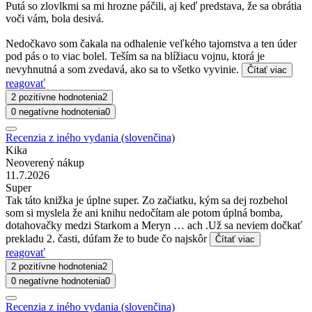
Putá so zlovlkmi sa mi hrozne páčili, aj keď predstava, že sa obrátia
voči vám, bola desivá.
Nedočkavo som čakala na odhalenie veľkého tajomstva a ten úder
pod pás o to viac bolel. Teším sa na blížiacu vojnu, ktorá je
nevyhnutná a som zvedavá, ako sa to všetko vyvinie.
Čítať viac
reagovať
2 pozitívne hodnotenia
2
0 negatívne hodnotenia
0
Recenzia z iného vydania (slovenčina)
Kika
Neoverený nákup
11.7.2026
Super
Tak táto knižka je úplne super. Zo začiatku, kým sa dej rozbehol
som si myslela že ani knihu nedočítam ale potom úplná bomba,
dotahovačky medzi Starkom a Meryn … ach .Už sa neviem dočkať
prekladu 2. časti, dúfam že to bude čo najskôr
Čítať viac
reagovať
2 pozitívne hodnotenia
2
0 negatívne hodnotenia
0
Recenzia z iného vydania (slovenčina)