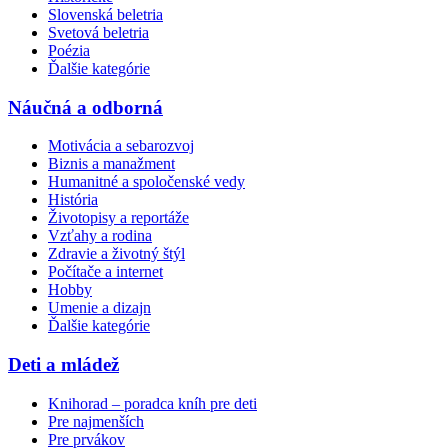
Slovenská beletria
Svetová beletria
Poézia
Ďalšie kategórie
Náučná a odborná
Motivácia a sebarozvoj
Biznis a manažment
Humanitné a spoločenské vedy
História
Životopisy a reportáže
Vzťahy a rodina
Zdravie a životný štýl
Počítače a internet
Hobby
Umenie a dizajn
Ďalšie kategórie
Deti a mládež
Knihorad – poradca kníh pre deti
Pre najmenších
Pre prvákov