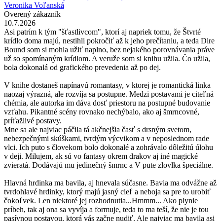
Veronika Voľanská
Overený zákazník
10.7.2026
Asi patrím k tým "šťastlivcom", ktorí aj napriek tomu, že Štvrté
krídlo doma majú, nestihli pokročiť až k jeho prečítaniu, a teda Dire
Bound som si mohla užiť naplno, bez nejakého porovnávania práve
už so spomínaným krídlom. A veruže som si knihu užila. Čo užila,
bola dokonalá od grafického prevedenia až po dej.
V knihe dostaneš napínavú romantasy, v ktorej je romantická linka
naozaj výrazná, ale rozvíja sa postupne. Medzi postavami je citeľná
chémia, ale autorka im dáva dosť priestoru na postupné budovanie
vzťahu. Pikantné scény rovnako nechýbalo, ako aj šmrncovné,
príťažlivé postavy.
Mne sa ale najviac páčila tá akčnejšia časť s drsným svetom,
nebezpečnými skúškami, tvrdým výcvikom a v neposlednom rade
vlci. Ich puto s človekom bolo dokonalé a zohrávalo dôležitú úlohu
v deji. Milujem, ak sú vo fantasy okrem drakov aj iné magické
zvieratá. Dodávajú mu jedinečný šmrnc a V pute zlovlka špeciálne.
Hlavná hrdinka ma bavila, aj hnevala súčasne. Bavia ma odvážne až
tvrdohlavé hrdinky, ktorý majú jasný cieľ a neboja sa pre to urobiť
čokoľvek. Len niektoré jej rozhodnutia...Hmmm... Ako plynie
príbeh, tak aj ona sa vyvíja a formuje, teda to ma teší, že nie je tou
pasívnou postavou, ktorá vás začne nudiť. Ale najviac ma bavila asi