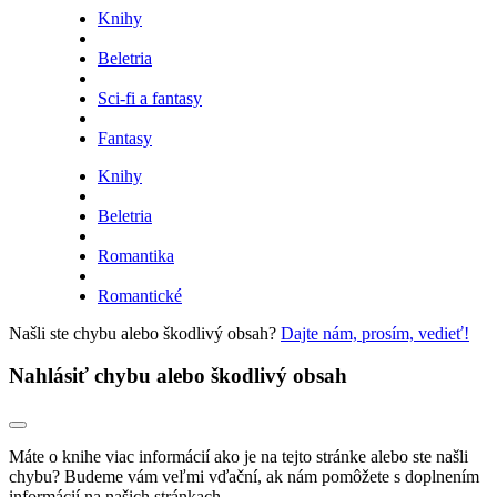
Knihy
Beletria
Sci-fi a fantasy
Fantasy
Knihy
Beletria
Romantika
Romantické
Našli ste chybu alebo škodlivý obsah?
Dajte nám, prosím, vedieť!
Nahlásiť chybu alebo škodlivý obsah
Máte o knihe viac informácií ako je na tejto stránke alebo ste našli
chybu? Budeme vám veľmi vďační, ak nám pomôžete s doplnením
informácií na našich stránkach.