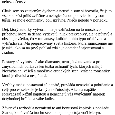
nebezpečenstva.
Čítala som so zatajeným dychom a neustále som si hovorila, že je to
všetko akési príliš zvláštne a nelogické a od polovice knihy som
tušila, že moje domnienky boli správne. Niečo nebolo v poriadku.
Dej, ktorý autorky vytvorili, nie je vzhľadom na to množstvo
príbehov, ktoré sa denne vydávajú, nijak prekvapivý, ale je pútavý a
obsahuje všetko, čo v romantasy knihách tohto typu očakávate a
vyhľadávate. Má prepracovaný svet a históriu, ktorá samozrejme nie
je taká, ako sa na prvý pohľad zdá a je opradená tajomstvami a
zradou.
Postavy sú vybrúsené ako diamanty, nemajú zľutovanie a pri
zmysloch ich udržiava len túžba ochrániť tých, ktorých milujú.
Nechýba ani vášeň a množstvo erotických scén, vrátane romantiky,
ktorá je divoká a nespútaná.
Vzťahy medzi postavami sú napäté, prevláda nenávisť a pohŕdanie a
celý proces selekcie je krutý a neľútostný. Akcia a napätie
sprevádzajú každú kapitolu a nenechajú vás vydýchnuť napriek
úctyhodnej hrúbke a váhe knihy.
Záver vás rozhodí a nezmierni to ani bonusová kapitola z pohľadu
Starka, ktorá vnáša trochu svetla do jeho postoja voči Meryn.