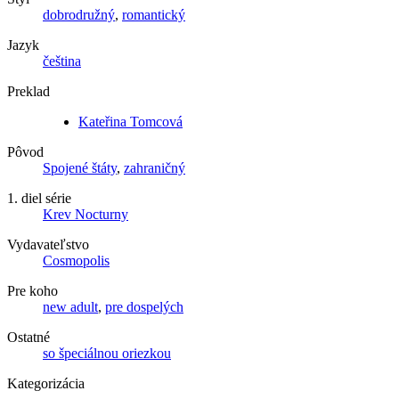
dobrodružný
,
romantický
Jazyk
čeština
Preklad
Kateřina Tomcová
Pôvod
Spojené štáty
,
zahraničný
1. diel série
Krev Nocturny
Vydavateľstvo
Cosmopolis
Pre koho
new adult
,
pre dospelých
Ostatné
so špeciálnou oriezkou
Kategorizácia