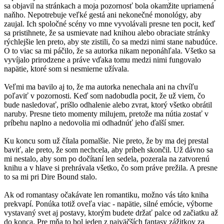
sa objavil na stránkach a moja pozornosť bola okamžite upriamená
naňho. Nepotrebuje veľké gestá ani nekonečné monológy, aby
zaujal. Ich spoločné scény vo mne vyvolávali presne ten pocit, keď
sa pristihnete, že sa usmievate nad knihou alebo obraciate stránky
rýchlejšie len preto, aby ste zistili, čo sa medzi nimi stane nabudúce.
O to viac sa mi páčilo, že sa autorka nikam neponáhľala. Všetko sa
vyvíjalo prirodzene a práve vďaka tomu medzi nimi fungovalo
napätie, ktoré som si nesmierne užívala.
Veľmi ma bavilo aj to, že ma autorka nenechala ani na chvíľu
poľaviť v pozornosti. Keď som nadobudla pocit, že už viem, čo
bude nasledovať, prišlo odhalenie alebo zvrat, ktorý všetko obrátil
naruby. Presne tieto momenty milujem, pretože ma nútia zostať v
príbehu naplno a nedovolia mi odhadnúť jeho ďalší smer.
Ku koncu som už čítala pomalšie. Nie preto, že by ma dej prestal
baviť, ale preto, že som nechcela, aby príbeh skončil. Už dávno sa
mi nestalo, aby som po dočítaní len sedela, pozerala na zatvorenú
knihu a v hlave si prehrávala všetko, čo som práve prežila. A presne
to sa mi pri Dire Bound stalo.
Ak od romantasy očakávate len romantiku, možno vás táto kniha
prekvapí. Ponúka totiž oveľa viac - napätie, silné emócie, výborne
vystavaný svet aj postavy, ktorým budete držať palce od začiatku až
do konca. Pre mňa to bol jeden z najväčších fantasy zážitkov za