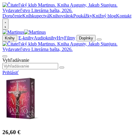
Doručenie
Kníhkupectvá
Knihovrátok
Poukážky
Knižný blog
Kontakt
E-knihy
Audioknihy
Hry
Filmy
Knihy
Doplnky
Vyhľadávanie
Prihlásiť
26,60 €