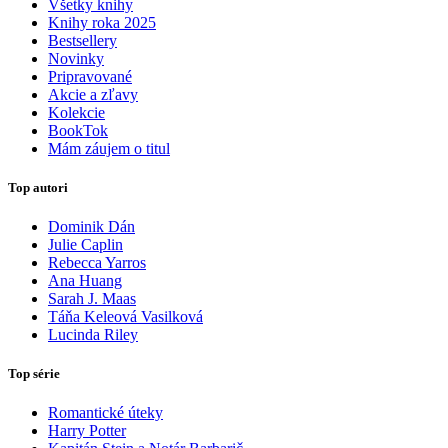
Všetky knihy
Knihy roka 2025
Bestsellery
Novinky
Pripravované
Akcie a zľavy
Kolekcie
BookTok
Mám záujem o titul
Top autori
Dominik Dán
Julie Caplin
Rebecca Yarros
Ana Huang
Sarah J. Maas
Táňa Keleová Vasilková
Lucinda Riley
Top série
Romantické úteky
Harry Potter