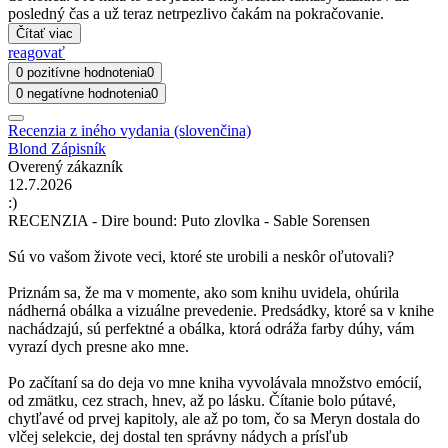
posledný čas a už teraz netrpezlivo čakám na pokračovanie.
Čítať viac
reagovať
0 pozitívne hodnotenia
0
0 negatívne hodnotenia
0
Recenzia z iného vydania (slovenčina)
Blond Zápisník
Overený zákazník
12.7.2026
:)
RECENZIA - Dire bound: Puto zlovlka - Sable Sorensen
Sú vo vašom živote veci, ktoré ste urobili a neskôr oľutovali?
Priznám sa, že ma v momente, ako som knihu uvidela, ohúrila
nádherná obálka a vizuálne prevedenie. Predsádky, ktoré sa v knihe
nachádzajú, sú perfektné a obálka, ktorá odráža farby dúhy, vám
vyrazí dych presne ako mne.
Po začítaní sa do deja vo mne kniha vyvolávala množstvo emócií,
od zmätku, cez strach, hnev, až po lásku. Čítanie bolo pútavé,
chytľavé od prvej kapitoly, ale až po tom, čo sa Meryn dostala do
vlčej selekcie, dej dostal ten správny nádych a prísľub