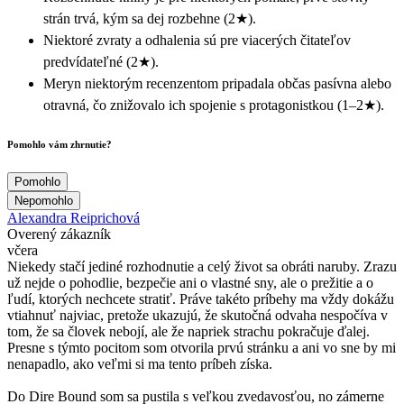
strán trvá, kým sa dej rozbehne (2★).
Niektoré zvraty a odhalenia sú pre viacerých čitateľov
predvídateľné (2★).
Meryn niektorým recenzentom pripadala občas pasívna alebo
otravná, čo znižovalo ich spojenie s protagonistkou (1–2★).
Pomohlo vám zhrnutie?
Pomohlo
Nepomohlo
Alexandra Reiprichová
Overený zákazník
včera
Niekedy stačí jediné rozhodnutie a celý život sa obráti naruby. Zrazu
už nejde o pohodlie, bezpečie ani o vlastné sny, ale o prežitie a o
ľudí, ktorých nechcete stratiť. Práve takéto príbehy ma vždy dokážu
vtiahnuť najviac, pretože ukazujú, že skutočná odvaha nespočíva v
tom, že sa človek nebojí, ale že napriek strachu pokračuje ďalej.
Presne s týmto pocitom som otvorila prvú stránku a ani vo sne by mi
nenapadlo, ako veľmi si ma tento príbeh získa.
Do Dire Bound som sa pustila s veľkou zvedavosťou, no zámerne