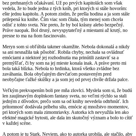
bez prehnaných očakávaní. Už po prvých kapitolách som však
vedela, že to bude jedna z tých kníh, pri ktorých si stále hovorím:
ešte jednu kapitolu. A potom zistím, že prešla hodina a ja som stále
prilepená ku knihe. Čím viac som čítala, tým menej som chcela
odísť z tohto sveta. Nie preto, že by bol krásny alebo bezpečný.
Práve naopak. Bol drsný, nevyspytateľný a miestami až krutý, no
presne to ma na ňom fascinovalo.
Meryn som si obľúbila takmer okamžite. Nebola dokonalá a nikdy
sa ani nesnažila tak pôsobiť. Robila chyby, nechala sa ovládnuť
emóciami a niektoré jej rozhodnutia ma prinútili zastaviť sa a
premýšľať, či by som na jej mieste konala inak. A práve preto mi
bola taká blízka. Nebola to hrdinka, ktorá všetko zvládne bez
zaváhania. Bola obyčajným dievčaťom postaveným pred
neobyčajne ťažké skúšky a ja som jej od prvej chvíle držala palce.
Veľkým prekvapením boli pre mňa zlovlci. Myslela som si, že budú
len zaujímavým doplnkom fantasy sveta, no veľmi rýchlo sa stali
jedným z dôvodov, prečo som sa od knihy nevedela odtrhnúť. Ich
prítomnosť dodávala príbehu silu, emócie aj množstvo momentov,
pri ktorých som mala zimomriavky. Autorka ich nevyužila len ako
efektné magické bytosti, ale dala im skutočný význam a bolo to cítiť
v každej scéne.
A potom je tu Stark. Neviem, ako to autorka urobila, ale stačilo, aby