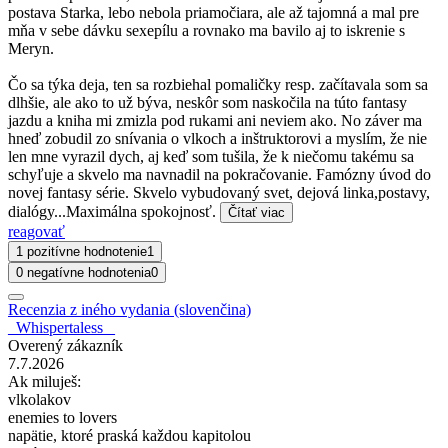
postava Starka, lebo nebola priamočiara, ale až tajomná a mal pre
mňa v sebe dávku sexepílu a rovnako ma bavilo aj to iskrenie s
Meryn.
Čo sa týka deja, ten sa rozbiehal pomaličky resp. začítavala som sa
dlhšie, ale ako to už býva, neskôr som naskočila na túto fantasy
jazdu a kniha mi zmizla pod rukami ani neviem ako. No záver ma
hneď zobudil zo snívania o vlkoch a inštruktorovi a myslím, že nie
len mne vyrazil dych, aj keď som tušila, že k niečomu takému sa
schyľuje a skvelo ma navnadil na pokračovanie. Famózny úvod do
novej fantasy série. Skvelo vybudovaný svet, dejová linka,postavy,
dialógy...Maximálna spokojnosť.
Čítať viac
reagovať
1 pozitívne hodnotenie
1
0 negatívne hodnotenia
0
Recenzia z iného vydania (slovenčina)
_Whispertaless _
Overený zákazník
7.7.2026
Ak miluješ:
vlkolakov
enemies to lovers
napätie, ktoré praská každou kapitolou