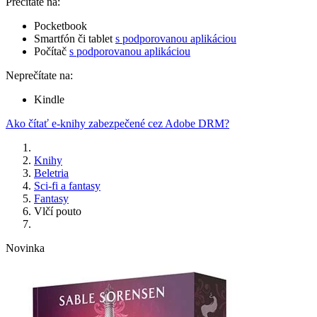
Prečítate na:
Pocketbook
Smartfón či tablet
s podporovanou aplikáciou
Počítač
s podporovanou aplikáciou
Neprečítate na:
Kindle
Ako čítať e-knihy zabezpečené cez Adobe DRM?
Knihy
Beletria
Sci-fi a fantasy
Fantasy
Vlčí pouto
Novinka