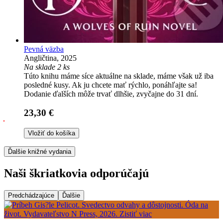
Pevná väzba
Angličtina, 2025
Na sklade 2 ks
Túto knihu máme síce aktuálne na sklade, máme však už iba
posledné kusy. Ak ju chcete mať rýchlo, ponáhľajte sa!
Dodanie ďalších môže trvať dlhšie, zvyčajne do 31 dní.
23,30 €
Vložiť do košíka
Ďalšie knižné vydania
Naši škriatkovia odporúčajú
Predchádzajúce
Ďalšie