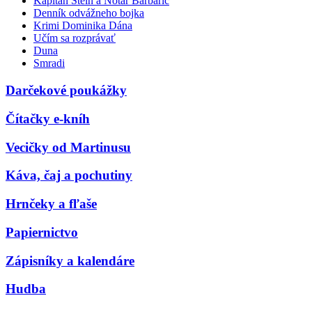
Kapitán Stein a Notár Barbarič
Denník odvážneho bojka
Krimi Dominika Dána
Učím sa rozprávať
Duna
Smradi
Darčekové poukážky
Čítačky e-kníh
Vecičky od Martinusu
Káva, čaj a pochutiny
Hrnčeky a fľaše
Papiernictvo
Zápisníky a kalendáre
Hudba