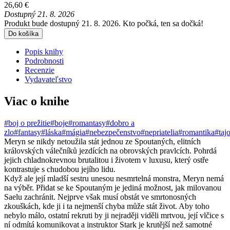
26,60 €
Dostupný 21. 8. 2026
Produkt bude dostupný 21. 8. 2026. Kto počká, ten sa dočká!
Do košíka
Popis knihy
Podrobnosti
Recenzie
Vydavateľstvo
Viac o knihe
#boj o prežitie
#boje
#romantasy
#dobro a
zlo
#fantasy
#láska
#mágia
#nebezpečenstvo
#nepriatelia
#romantika
#taj
Meryn se nikdy netoužila stát jednou ze Spoutaných, elitních
královských válečníků jezdících na obrovských pravlcích. Pohrdá
jejich chladnokrevnou brutalitou i životem v luxusu, který ostře
kontrastuje s chudobou jejího lidu.
Když ale její mladší sestru unesou nesmrtelná monstra, Meryn nemá
na výběr. Přidat se ke Spoutaným je jediná možnost, jak milovanou
Saelu zachránit. Nejprve však musí obstát ve smrtonosných
zkouškách, kde ji i ta nejmenší chyba může stát život. Aby toho
nebylo málo, ostatní rekruti by ji nejraději viděli mrtvou, její vlčice s
ní odmítá komunikovat a instruktor Stark je krutější než samotné