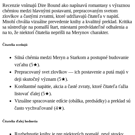
Recenzie vnímajú Dire Bound ako napínavú romantasy s výraznou
chémiou medzi hlavnými postavami, prepracovaným svetom
zlovlkov a častými zvratmi, ktoré udržiavajú čitateľa v napätí.
Mnohí chvália vizuálne prevedenie knihy a kvalitný preklad. Kritika
sa sústreďuje na pomalší štart, miestami predvídateľné odhalenia a
na to, že niektorí čitatelia neprišli na Merynov charakter.
Čitatelia oceňujú
Silná chémia medzi Meryn a Starkom a postupné budovanie
vzťahu (5★).
Prepracovaný svet zlovlkov — ich postavenie a putá majú v
deji skutočný význam (5★).
Konštantné napätie, akcia a časté zvraty, ktoré čitateľa ťažia
listovať ďalej (5★).
Vizuálne spracovanie edície (obálka, predsádky) a preklad sú
často vychvaľované (4★).
Čitatelia ďalej hodnotia
Rozbehnutie knihy je pre niektorých pomalé, prvé stovky