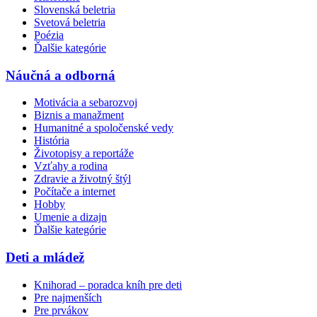
Slovenská beletria
Svetová beletria
Poézia
Ďalšie kategórie
Náučná a odborná
Motivácia a sebarozvoj
Biznis a manažment
Humanitné a spoločenské vedy
História
Životopisy a reportáže
Vzťahy a rodina
Zdravie a životný štýl
Počítače a internet
Hobby
Umenie a dizajn
Ďalšie kategórie
Deti a mládež
Knihorad – poradca kníh pre deti
Pre najmenších
Pre prvákov