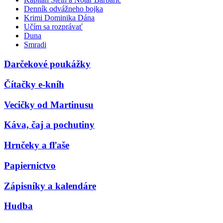
Denník odvážneho bojka
Krimi Dominika Dána
Učím sa rozprávať
Duna
Smradi
Darčekové poukážky
Čítačky e-kníh
Vecičky od Martinusu
Káva, čaj a pochutiny
Hrnčeky a fľaše
Papiernictvo
Zápisníky a kalendáre
Hudba