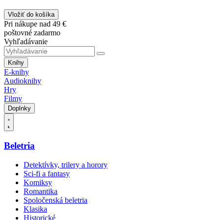
Vložiť do košíka
Pri nákupe nad 49 €
poštovné zadarmo
Vyhľadávanie
Knihy
E-knihy
Audioknihy
Hry
Filmy
Doplnky
Beletria
Detektívky, trilery a horory
Sci-fi a fantasy
Komiksy
Romantika
Spoločenská beletria
Klasika
Historické