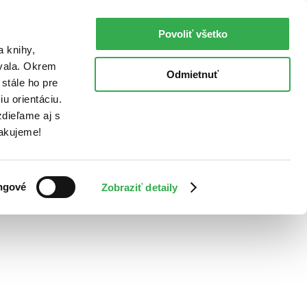
Povoliť všetko
a knihy,
ovala. Okrem
Odmietnuť
stále ho pre
u orientáciu.
dieľame aj s
Ďakujeme!
ngové
Zobraziť detaily