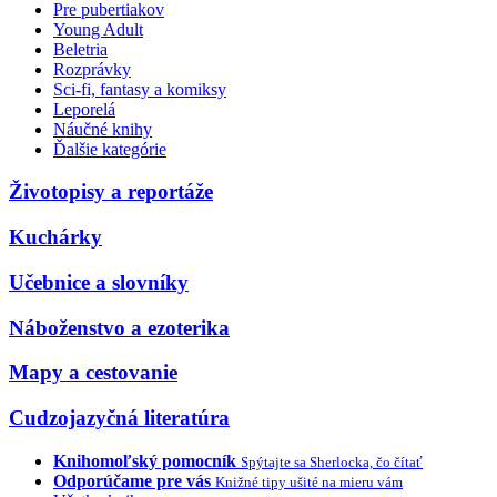
Pre pubertiakov
Young Adult
Beletria
Rozprávky
Sci-fi, fantasy a komiksy
Leporelá
Náučné knihy
Ďalšie kategórie
Životopisy a reportáže
Kuchárky
Učebnice a slovníky
Náboženstvo a ezoterika
Mapy a cestovanie
Cudzojazyčná literatúra
Knihomoľský pomocník
Spýtajte sa Sherlocka, čo čítať
Odporúčame pre vás
Knižné tipy ušité na mieru vám