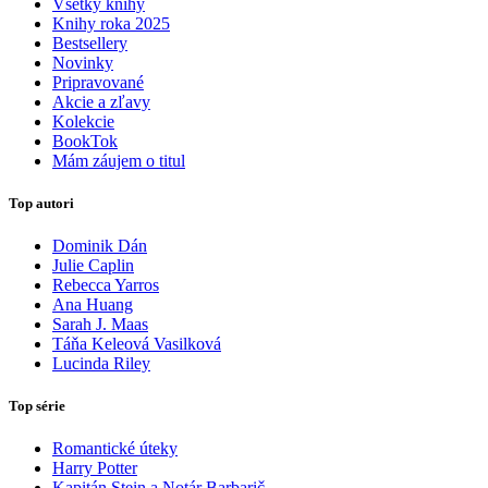
Všetky knihy
Knihy roka 2025
Bestsellery
Novinky
Pripravované
Akcie a zľavy
Kolekcie
BookTok
Mám záujem o titul
Top autori
Dominik Dán
Julie Caplin
Rebecca Yarros
Ana Huang
Sarah J. Maas
Táňa Keleová Vasilková
Lucinda Riley
Top série
Romantické úteky
Harry Potter
Kapitán Stein a Notár Barbarič