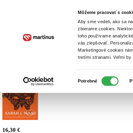
Doručenie
Kníhkupectvá
Knihovrátok
Poukážky
Knižný blog
Kontakt
Môžeme pracovať s cooki
Aby sme vedeli, ako sa na 
zbierame cookies. Niektor
E-knihy
Audioknihy
Hry
Filmy
Knihy
Doplnky
toho používame analytické
vás zlepšovať. Personaliz
Vyhľadávanie
Marketingové cookies nám 
tretími stranami. Veľmi b
Prihlásiť
Výber
Potrebné
P
súhlasu
16,30 €