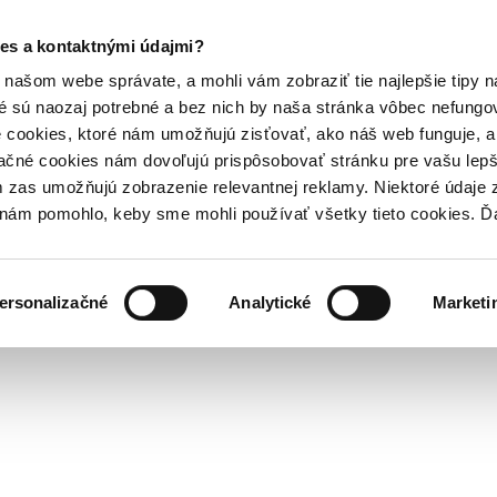
es a kontaktnými údajmi?
našom webe správate, a mohli vám zobraziť tie najlepšie tipy n
é sú naozaj potrebné a bez nich by naša stránka vôbec nefung
 cookies, ktoré nám umožňujú zisťovať, ako náš web funguje, a 
ačné cookies nám dovoľujú prispôsobovať stránku pre vašu lepši
zas umožňujú zobrazenie relevantnej reklamy. Niektoré údaje z
y nám pomohlo, keby sme mohli používať všetky tieto cookies. 
ersonalizačné
Analytické
Marketi