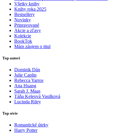
Všetky knihy
Knihy roka 2025
Bestsellery
Novinky
Pripravované
Akcie a zľavy
Kolekcie
BookTok
Mám záujem o titul
Top autori
Dominik Dán
Julie Caplin
Rebecca Yarros
Ana Huang
Sarah J. Maas
Táňa Keleová Vasilková
Lucinda Riley
Top série
Romantické úteky
Harry Potter