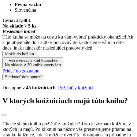
Pevná väzba
Slovenčina
Cena:
21,60 €
Na sklade > 5 ks
Posielame ihneď
Táto kniha sa môže na cestu ku vám vybrať prakticky okamžite! Ak
si ju objednáte do 13:00 v pracovný deň, odošleme vám ju ešte
dnes, inak najneskôr nasledujúci pracovný deň.
Vložiť do košíka
Rezervovať v kníhkupectve
Na sklade v 30 kníhkupectvách
Pridať do zoznamu
Sledovať dostupnosť
Dostupné v
45 knižniciach
.
Požičať v knižnici
V ktorých knižniciach majú túto knihu?
Chcete si túto knihu požičať z knižnice? Toto je zoznam knižníc, v
ktorých ju majú. Po kliknutí na názov vás presmerujeme priamo na
stránku knižnice, kde si môžete overiť jej dostupnosť a prípadne ju