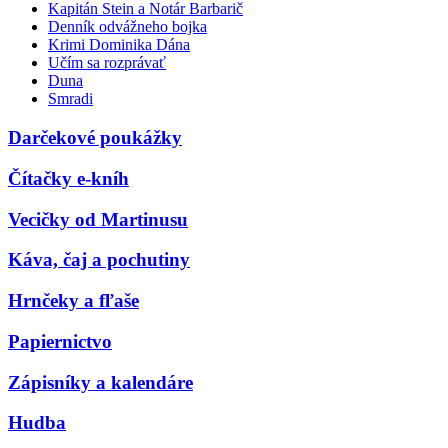
Kapitán Stein a Notár Barbarič
Denník odvážneho bojka
Krimi Dominika Dána
Učím sa rozprávať
Duna
Smradi
Darčekové poukážky
Čítačky e-kníh
Vecičky od Martinusu
Káva, čaj a pochutiny
Hrnčeky a fľaše
Papiernictvo
Zápisníky a kalendáre
Hudba