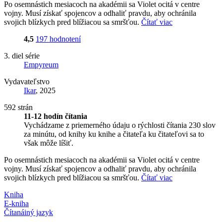
Po osemnástich mesiacoch na akadémii sa Violet ocitá v centre
vojny. Musí získať spojencov a odhaliť pravdu, aby ochránila
svojich blízkych pred blížiacou sa smršťou.
Čítať viac
4,5
197 hodnotení
3. diel série
Empyreum
Vydavateľstvo
Ikar
, 2025
592 strán
11-12 hodín čítania
Vychádzame z priemerného údaju o rýchlosti čítania 230 slov
za minútu, od knihy ku knihe a čitateľa ku čitateľovi sa to
však môže líšiť.
Po osemnástich mesiacoch na akadémii sa Violet ocitá v centre
vojny. Musí získať spojencov a odhaliť pravdu, aby ochránila
svojich blízkych pred blížiacou sa smršťou.
Čítať viac
Kniha
E-kniha
Čítaná
iný jazyk