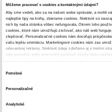
14,80 €
Môžeme pracovať s cookies a kontaktnými údajmi?
Aby sme vedeli, ako sa na našom webe správate, a mohli vá
Vložiť do košíka
najlepšie tipy na knihy, zbierame cookies. Niektoré sú naoza
nich by naša stránka vôbec nefungovala. Okrem toho použí
cookies, ktoré nám umožňujú zisťovať, ako náš web funguje,
zlepšovať. Personalizačné cookies nám dovoľujú prispôsobo
vašu lepšiu orientáciu. Marketingové cookies nám zas umož
relevantnej reklamy. Niektoré údaje zdieľame aj s tretími str
nám pomohlo, keby sme mohli používať všetky tieto cookie
Výber
Potrebné
súhlasu
Personalizačné
Analytické