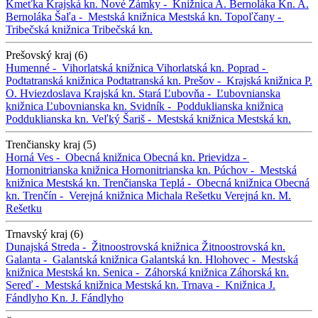
Kmeťka
Krajská kn.
Nové Zámky -
Knižnica A. Bernoláka
Kn. A.
Bernoláka
Šaľa -
Mestská knižnica
Mestská kn.
Topoľčany -
Tribečská knižnica
Tribečská kn.
Prešovský kraj (6)
Humenné -
Vihorlatská knižnica
Vihorlatská kn.
Poprad -
Podtatranská knižnica
Podtatranská kn.
Prešov -
Krajská knižnica P.
O. Hviezdoslava
Krajská kn.
Stará Ľubovňa -
Ľubovnianska
knižnica
Ľubovnianska kn.
Svidník -
Podduklianska knižnica
Podduklianska kn.
Veľký Šariš -
Mestská knižnica
Mestská kn.
Trenčiansky kraj (5)
Horná Ves -
Obecná knižnica
Obecná kn.
Prievidza -
Hornonitrianska knižnica
Hornonitrianska kn.
Púchov -
Mestská
knižnica
Mestská kn.
Trenčianska Teplá -
Obecná knižnica
Obecná
kn.
Trenčín -
Verejná knižnica Michala Rešetku
Verejná kn. M.
Rešetku
Trnavský kraj (6)
Dunajská Streda -
Žitnoostrovská knižnica
Žitnoostrovská kn.
Galanta -
Galantská knižnica
Galantská kn.
Hlohovec -
Mestská
knižnica
Mestská kn.
Senica -
Záhorská knižnica
Záhorská kn.
Sereď -
Mestská knižnica
Mestská kn.
Trnava -
Knižnica J.
Fándlyho
Kn. J. Fándlyho