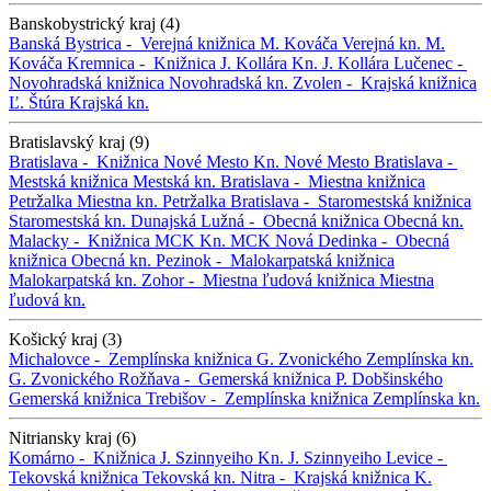
Banskobystrický kraj (4)
Banská Bystrica -
Verejná knižnica M. Kováča
Verejná kn. M.
Kováča
Kremnica -
Knižnica J. Kollára
Kn. J. Kollára
Lučenec -
Novohradská knižnica
Novohradská kn.
Zvolen -
Krajská knižnica
Ľ. Štúra
Krajská kn.
Bratislavský kraj (9)
Bratislava -
Knižnica Nové Mesto
Kn. Nové Mesto
Bratislava -
Mestská knižnica
Mestská kn.
Bratislava -
Miestna knižnica
Petržalka
Miestna kn. Petržalka
Bratislava -
Staromestská knižnica
Staromestská kn.
Dunajská Lužná -
Obecná knižnica
Obecná kn.
Malacky -
Knižnica MCK
Kn. MCK
Nová Dedinka -
Obecná
knižnica
Obecná kn.
Pezinok -
Malokarpatská knižnica
Malokarpatská kn.
Zohor -
Miestna ľudová knižnica
Miestna
ľudová kn.
Košický kraj (3)
Michalovce -
Zemplínska knižnica G. Zvonického
Zemplínska kn.
G. Zvonického
Rožňava -
Gemerská knižnica P. Dobšinského
Gemerská knižnica
Trebišov -
Zemplínska knižnica
Zemplínska kn.
Nitriansky kraj (6)
Komárno -
Knižnica J. Szinnyeiho
Kn. J. Szinnyeiho
Levice -
Tekovská knižnica
Tekovská kn.
Nitra -
Krajská knižnica K.