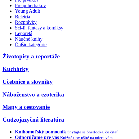
Pre pubertiakov
Young Adult
Beletria
Rozprávky
Sci-fi, fantasy a komiksy
Leporelá
Náučné knihy
Ďalšie kategórie
Životopisy a reportáže
Kuchárky
Učebnice a slovníky
Náboženstvo a ezoterika
Mapy a cestovanie
Cudzojazyčná literatúra
Knihomoľský pomocník
Spýtajte sa Sherlocka, čo čítať
Odporúčame pre vás
Knižné tipy ušité na mieru vám