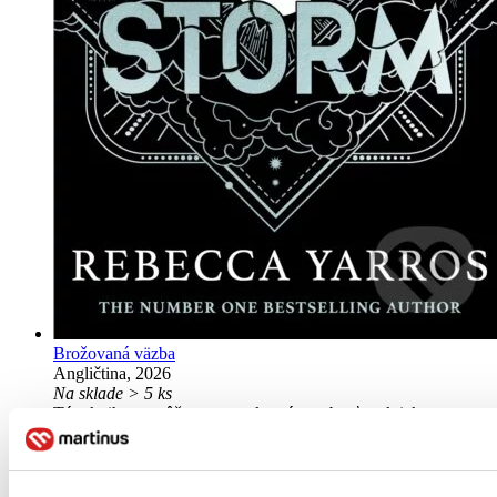
Brožovaná väzba
Angličtina, 2026
Na sklade > 5 ks
Táto kniha sa môže na cestu ku vám vybrať prakticky
okamžite! Ak si ju objednáte do 13:00 v pracovný deň,
odošleme vám ju ešte dnes, inak najneskôr nasledujúci
pracovný deň.