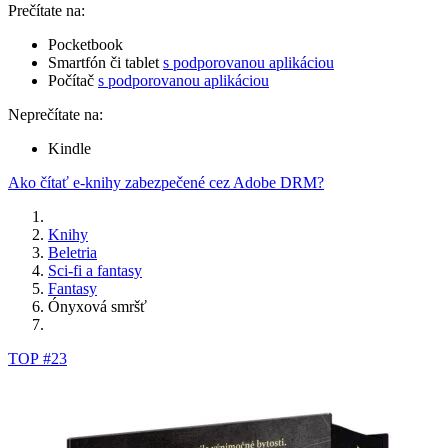
Prečítate na:
Pocketbook
Smartfón či tablet
s podporovanou aplikáciou
Počítač
s podporovanou aplikáciou
Neprečítate na:
Kindle
Ako čítať e-knihy zabezpečené cez Adobe DRM?
Knihy
Beletria
Sci-fi a fantasy
Fantasy
Ónyxová smršť
TOP #23