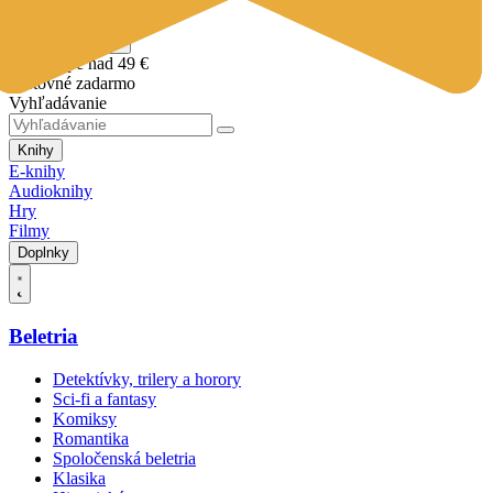
Vložiť do košíka
Pri nákupe nad 49 €
poštovné zadarmo
Vyhľadávanie
Knihy
E-knihy
Audioknihy
Hry
Filmy
Doplnky
Beletria
Detektívky, trilery a horory
Sci-fi a fantasy
Komiksy
Romantika
Spoločenská beletria
Klasika