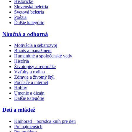
Historické
Slovenská beletria
Svetová beletria
Poézia
Ďalšie kategórie
Náučná a odborná
Motivácia a sebarozvoj
Biznis a manažment
Humanitné a spoločenské vedy
História
Životopisy a reportáže
Vzťahy a rodina
Zdravie a životný štýl
Počítače a internet
Hobby
Umenie a dizajn
Ďalšie kategórie
Deti a mládež
Knihorad – poradca kníh pre deti
Pre najmenších
Pre prvákov