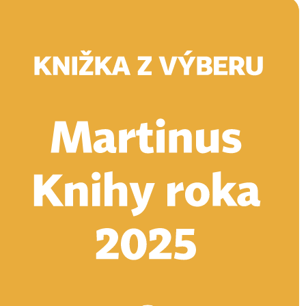
Doručenie
Kníhkupectvá
Knihovrátok
Poukážky
Knižný blog
Kontakt
E-knihy
Audioknihy
Hry
Filmy
Knihy
Doplnky
Vyhľadávanie
Prihlásiť
21,60 €