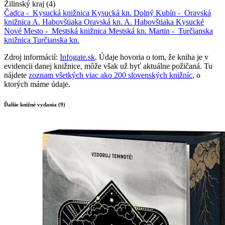
Žilinský kraj (4)
Čadca -
Kysucká knižnica
Kysucká kn.
Dolný Kubín -
Oravská
knižnica A. Habovštiaka
Oravská kn. A. Habovštiaka
Kysucké
Nové Mesto -
Mestská knižnica
Mestská kn.
Martin -
Turčianska
knižnica
Turčianska kn.
Zdroj informácií:
Infogate.sk
. Údaje hovoria o tom, že kniha je v
evidencii danej knižnice, môže však už byť aktuálne požičaná. Tu
nájdete
zoznam všetkých viac ako 200 slovenských knižníc
, o
ktorých máme údaje.
Ďalšie knižné vydania (9)