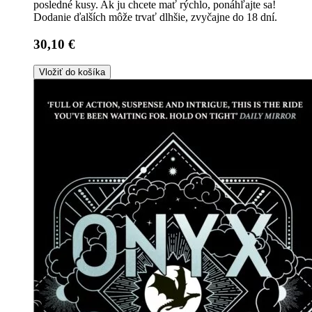
posledné kusy. Ak ju chcete mať rýchlo, ponáhľajte sa!
Dodanie ďalších môže trvať dlhšie, zvyčajne do 18 dní.
30,10 €
Vložiť do košíka