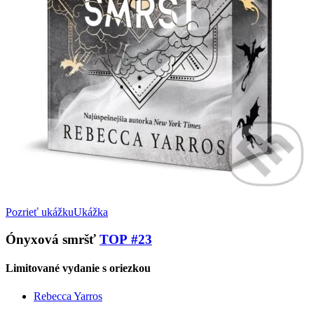
Pozrieť ukážku
Ukážka
Ónyxová smršť
TOP #23
Limitované vydanie s oriezkou
Rebecca Yarros