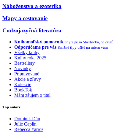
Náboženstvo a ezoterika
Mapy a cestovanie
Cudzojazyčná literatúra
Knihomoľský pomocník
Spýtajte sa Sherlocka, čo čítať
Odporúčame pre vás
Knižné tipy ušité na mieru vám
Všetky knihy
Knihy roka 2025
Bestsellery
Novinky
Pripravované
Akcie a zľavy
Kolekcie
BookTok
Mám záujem o titul
Top autori
Dominik Dán
Julie Caplin
Rebecca Yarros