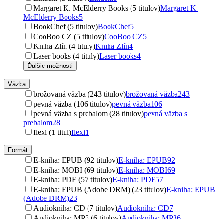
Margaret K. McElderry Books (5 titulov)
Margaret K.
McElderry Books
5
BookChef (5 titulov)
BookChef
5
CooBoo CZ (5 titulov)
CooBoo CZ
5
Kniha Zlín (4 tituly)
Kniha Zlín
4
Laser books (4 tituly)
Laser books
4
Ďalšie možnosti
Väzba
brožovaná väzba (243 titulov)
brožovaná väzba
243
pevná väzba (106 titulov)
pevná väzba
106
pevná väzba s prebalom (28 titulov)
pevná väzba s
prebalom
28
flexi (1 titul)
flexi
1
Formát
E-kniha: EPUB (92 titulov)
E-kniha: EPUB
92
E-kniha: MOBI (69 titulov)
E-kniha: MOBI
69
E-kniha: PDF (57 titulov)
E-kniha: PDF
57
E-kniha: EPUB (Adobe DRM) (23 titulov)
E-kniha: EPUB
(Adobe DRM)
23
Audiokniha: CD (7 titulov)
Audiokniha: CD
7
Audiokniha: MP3 (6 titulov)
Audiokniha: MP3
6