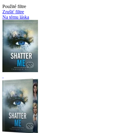
Použité filtre
Zrušiť filtre
Na tému láska