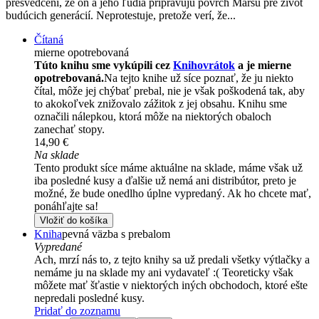
presvedčení, že on a jeho ľudia pripravujú povrch Marsu pre život
budúcich generácií. Neprotestuje, pretože verí, že...
Čítaná
mierne opotrebovaná
Túto knihu sme vykúpili cez
Knihovrátok
a je mierne
opotrebovaná.
Na tejto knihe už síce poznať, že ju niekto
čítal, môže jej chýbať prebal, nie je však poškodená tak, aby
to akokoľvek znižovalo zážitok z jej obsahu. Knihu sme
označili nálepkou, ktorá môže na niektorých obaloch
zanechať stopy.
14,90 €
Na sklade
Tento produkt síce máme aktuálne na sklade, máme však už
iba posledné kusy a ďalšie už nemá ani distribútor, preto je
možné, že bude onedlho úplne vypredaný. Ak ho chcete mať,
ponáhľajte sa!
Vložiť do košíka
Kniha
pevná väzba s prebalom
Vypredané
Ach, mrzí nás to, z tejto knihy sa už predali všetky výtlačky a
nemáme ju na sklade my ani vydavateľ :( Teoreticky však
môžete mať šťastie v niektorých iných obchodoch, ktoré ešte
nepredali posledné kusy.
Pridať do zoznamu