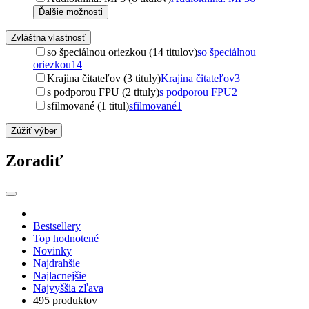
Ďalšie možnosti
Zvláštna vlastnosť
so špeciálnou oriezkou (14 titulov)
so špeciálnou
oriezkou
14
Krajina čitateľov (3 tituly)
Krajina čitateľov
3
s podporou FPU (2 tituly)
s podporou FPU
2
sfilmované (1 titul)
sfilmované
1
Zúžiť výber
Zoradiť
Bestsellery
Top hodnotené
Novinky
Najdrahšie
Najlacnejšie
Najvyššia zľava
495 produktov