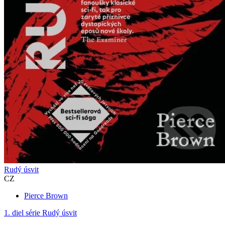
Rudý úsvit
CZ
Pierce Brown
1. diel série
Rudý úsvit