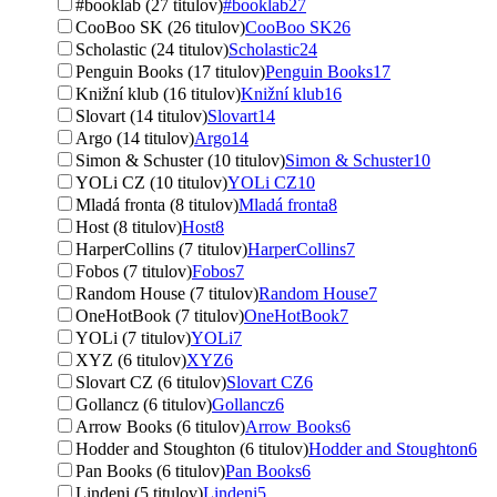
#booklab (27 titulov)
#booklab
27
CooBoo SK (26 titulov)
CooBoo SK
26
Scholastic (24 titulov)
Scholastic
24
Penguin Books (17 titulov)
Penguin Books
17
Knižní klub (16 titulov)
Knižní klub
16
Slovart (14 titulov)
Slovart
14
Argo (14 titulov)
Argo
14
Simon & Schuster (10 titulov)
Simon & Schuster
10
YOLi CZ (10 titulov)
YOLi CZ
10
Mladá fronta (8 titulov)
Mladá fronta
8
Host (8 titulov)
Host
8
HarperCollins (7 titulov)
HarperCollins
7
Fobos (7 titulov)
Fobos
7
Random House (7 titulov)
Random House
7
OneHotBook (7 titulov)
OneHotBook
7
YOLi (7 titulov)
YOLi
7
XYZ (6 titulov)
XYZ
6
Slovart CZ (6 titulov)
Slovart CZ
6
Gollancz (6 titulov)
Gollancz
6
Arrow Books (6 titulov)
Arrow Books
6
Hodder and Stoughton (6 titulov)
Hodder and Stoughton
6
Pan Books (6 titulov)
Pan Books
6
Lindeni (5 titulov)
Lindeni
5