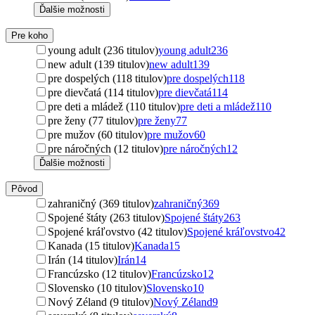
Ďalšie možnosti
Pre koho
young adult (236 titulov)
young adult
236
new adult (139 titulov)
new adult
139
pre dospelých (118 titulov)
pre dospelých
118
pre dievčatá (114 titulov)
pre dievčatá
114
pre deti a mládež (110 titulov)
pre deti a mládež
110
pre ženy (77 titulov)
pre ženy
77
pre mužov (60 titulov)
pre mužov
60
pre náročných (12 titulov)
pre náročných
12
Ďalšie možnosti
Pôvod
zahraničný (369 titulov)
zahraničný
369
Spojené štáty (263 titulov)
Spojené štáty
263
Spojené kráľovstvo (42 titulov)
Spojené kráľovstvo
42
Kanada (15 titulov)
Kanada
15
Irán (14 titulov)
Irán
14
Francúzsko (12 titulov)
Francúzsko
12
Slovensko (10 titulov)
Slovensko
10
Nový Zéland (9 titulov)
Nový Zéland
9