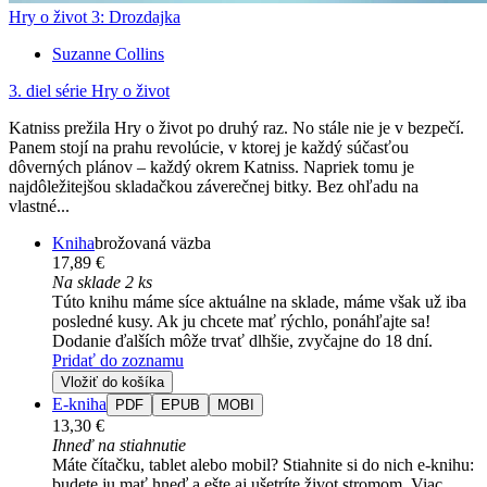
Hry o život 3: Drozdajka
Suzanne Collins
3. diel série
Hry o život
Katniss prežila Hry o život po druhý raz. No stále nie je v bezpečí.
Panem stojí na prahu revolúcie, v ktorej je každý súčasťou
dôverných plánov – každý okrem Katniss. Napriek tomu je
najdôležitejšou skladačkou záverečnej bitky. Bez ohľadu na
vlastné...
Kniha
brožovaná väzba
17,89 €
Na sklade 2 ks
Túto knihu máme síce aktuálne na sklade, máme však už iba
posledné kusy. Ak ju chcete mať rýchlo, ponáhľajte sa!
Dodanie ďalších môže trvať dlhšie, zvyčajne do 18 dní.
Pridať do zoznamu
Vložiť do košíka
E-kniha
PDF
EPUB
MOBI
13,30 €
Ihneď na stiahnutie
Máte čítačku, tablet alebo mobil? Stiahnite si do nich e-knihu:
budete ju mať hneď a ešte aj ušetríte život stromom. Viac