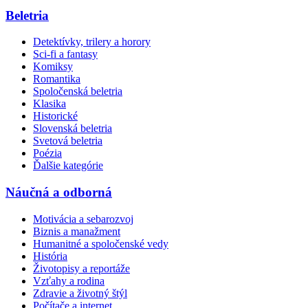
Beletria
Detektívky, trilery a horory
Sci-fi a fantasy
Komiksy
Romantika
Spoločenská beletria
Klasika
Historické
Slovenská beletria
Svetová beletria
Poézia
Ďalšie kategórie
Náučná a odborná
Motivácia a sebarozvoj
Biznis a manažment
Humanitné a spoločenské vedy
História
Životopisy a reportáže
Vzťahy a rodina
Zdravie a životný štýl
Počítače a internet