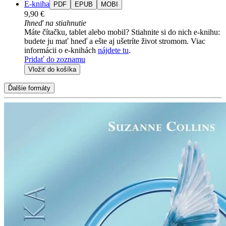
E-kniha
PDF
EPUB
MOBI
9,90 €
Ihneď na stiahnutie
Máte čítačku, tablet alebo mobil? Stiahnite si do nich e-knihu:
budete ju mať hneď a ešte aj ušetríte život stromom. Viac
informácii o e-knihách
nájdete tu
.
Pridať do zoznamu
Vložiť do košíka
Ďalšie formáty