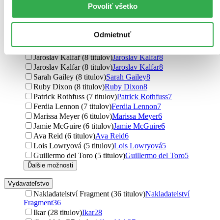
Povoliť všetko
Mary Shelley (9 titulov)
Mary Shelley
9
Colleen Hoover (9 titulov)
Colleen Hoover
9
Sarah A. Parker (9 titulov)
Sarah A. Parker
9
Odmietnuť
Collen Hoover (9 titulov)
Collen Hoover
9
Dan T. Sehlberg (8 titulov)
Dan T. Sehlberg
8
Jaroslav Kalfař (8 titulov)
Jaroslav Kalfař
8
Jaroslav Kalfar (8 titulov)
Jaroslav Kalfar
8
Sarah Gailey (8 titulov)
Sarah Gailey
8
Ruby Dixon (8 titulov)
Ruby Dixon
8
Patrick Rothfuss (7 titulov)
Patrick Rothfuss
7
Ferdia Lennon (7 titulov)
Ferdia Lennon
7
Marissa Meyer (6 titulov)
Marissa Meyer
6
Jamie McGuire (6 titulov)
Jamie McGuire
6
Ava Reid (6 titulov)
Ava Reid
6
Lois Lowryová (5 titulov)
Lois Lowryová
5
Guillermo del Toro (5 titulov)
Guillermo del Toro
5
Ďalšie možnosti
Vydavateľstvo
Nakladatelství Fragment (36 titulov)
Nakladatelství
Fragment
36
Ikar (28 titulov)
Ikar
28