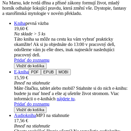
Na Marsu, kde tvrdá dřina a přísné zákony formují život, mladý
horník odhaluje šokující pravdu, která změní vše. Dystopie, fantasy
a starořímská mytologie v novém překladu.
Kniha
pevná väzba
19,60 €
Na sklade > 5 ks
Táto kniha sa môže na cestu ku vám vybrať prakticky
okamžite! Ak si ju objednáte do 13:00 v pracovný deň,
odošleme vám ju ešte dnes, inak najneskôr nasledujúci
pracovný deň.
Pridať do zoznamu
Vložiť do košíka
E-kniha
PDF
EPUB
MOBI
15,59 €
Ihneď na stiahnutie
Máte čítačku, tablet alebo mobil? Stiahnite si do nich e-knihu:
budete ju mať hneď a ešte aj ušetríte život stromom. Viac
informácii o e-knihách
nájdete tu
.
Pridať do zoznamu
Vložiť do košíka
Audiokniha
MP3 na stiahnutie
17,56 €
Ihneď na stiahnutie