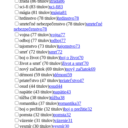
zrada (86 titulov)
zrada
86
sci-fi (83 titulov)
sci-fi
83
mágia (81 titulov)
mágia
81
hrdinstvo (78 titulov)
hrdinstvo
78
smrteľné nebezpečenstvo (78 titulov)
smrteľné
nebezpečenstvo
78
vojna (77 titulov)
vojna
77
odboj (77 titulov)
odboj
77
tajomstvo (73 titulov)
tajomstvo
73
smrť (72 titulov)
smrť
72
boj o život (70 titulov)
boj o život
70
život a smrť (70 titulov)
život a smrť
70
nový začiatok (69 titulov)
nový začiatok
69
démoni (59 titulov)
démoni
59
priateľstvo (47 titulov)
priateľstvo
47
osud (44 titulov)
osud
44
napätie (43 titulov)
napätie
43
túžba (38 titulov)
túžba
38
romantika (37 titulov)
romantika
37
boj o prežitie (32 titulov)
boj o prežitie
32
pomsta (32 titulov)
pomsta
32
väzenie (31 titulov)
väzenie
31
vesmír (30 titulov)
vesmír
30