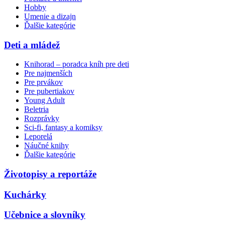
Hobby
Umenie a dizajn
Ďalšie kategórie
Deti a mládež
Knihorad – poradca kníh pre deti
Pre najmenších
Pre prvákov
Pre pubertiakov
Young Adult
Beletria
Rozprávky
Sci-fi, fantasy a komiksy
Leporelá
Náučné knihy
Ďalšie kategórie
Životopisy a reportáže
Kuchárky
Učebnice a slovníky