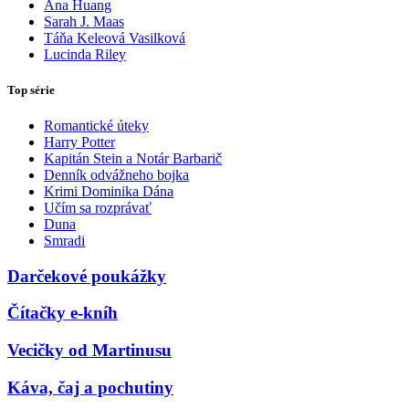
Ana Huang
Sarah J. Maas
Táňa Keleová Vasilková
Lucinda Riley
Top série
Romantické úteky
Harry Potter
Kapitán Stein a Notár Barbarič
Denník odvážneho bojka
Krimi Dominika Dána
Učím sa rozprávať
Duna
Smradi
Darčekové poukážky
Čítačky e-kníh
Vecičky od Martinusu
Káva, čaj a pochutiny