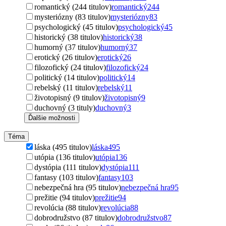
romantický (244 titulov)
romantický
244
mysteriózny (83 titulov)
mysteriózny
83
psychologický (45 titulov)
psychologický
45
historický (38 titulov)
historický
38
humorný (37 titulov)
humorný
37
erotický (26 titulov)
erotický
26
filozofický (24 titulov)
filozofický
24
politický (14 titulov)
politický
14
rebelský (11 titulov)
rebelský
11
životopisný (9 titulov)
životopisný
9
duchovný (3 tituly)
duchovný
3
Ďalšie možnosti
Téma
láska (495 titulov)
láska
495
utópia (136 titulov)
utópia
136
dystópia (111 titulov)
dystópia
111
fantasy (103 titulov)
fantasy
103
nebezpečná hra (95 titulov)
nebezpečná hra
95
prežitie (94 titulov)
prežitie
94
revolúcia (88 titulov)
revolúcia
88
dobrodružstvo (87 titulov)
dobrodružstvo
87