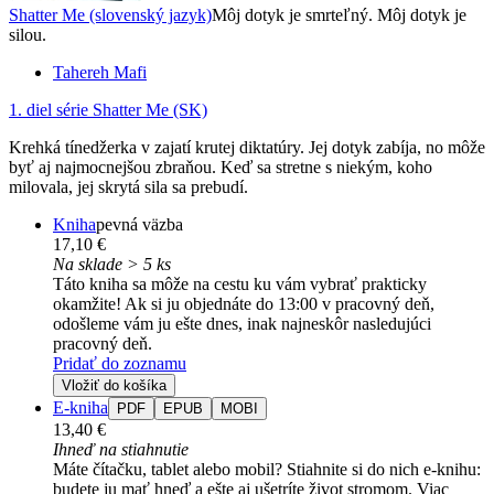
Shatter Me (slovenský jazyk)
Môj dotyk je smrteľný. Môj dotyk je
silou.
Tahereh Mafi
1. diel série
Shatter Me (SK)
Krehká tínedžerka v zajatí krutej diktatúry. Jej dotyk zabíja, no môže
byť aj najmocnejšou zbraňou. Keď sa stretne s niekým, koho
milovala, jej skrytá sila sa prebudí.
Kniha
pevná väzba
17,10 €
Na sklade > 5 ks
Táto kniha sa môže na cestu ku vám vybrať prakticky
okamžite! Ak si ju objednáte do 13:00 v pracovný deň,
odošleme vám ju ešte dnes, inak najneskôr nasledujúci
pracovný deň.
Pridať do zoznamu
Vložiť do košíka
E-kniha
PDF
EPUB
MOBI
13,40 €
Ihneď na stiahnutie
Máte čítačku, tablet alebo mobil? Stiahnite si do nich e-knihu:
budete ju mať hneď a ešte aj ušetríte život stromom. Viac