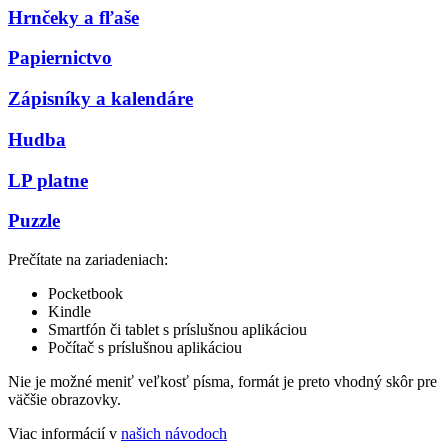
Hrnčeky a fľaše
Papiernictvo
Zápisníky a kalendáre
Hudba
LP platne
Puzzle
Prečítate na zariadeniach:
Pocketbook
Kindle
Smartfón či tablet s príslušnou aplikáciou
Počítač s príslušnou aplikáciou
Nie je možné meniť veľkosť písma, formát je preto vhodný skôr pre
väčšie obrazovky.
Viac informácií v
našich návodoch