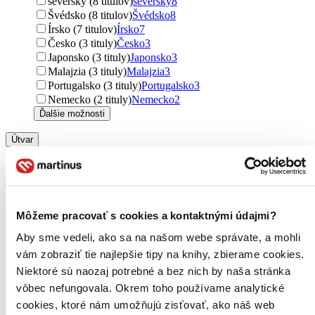
severský (8 titulov)
severský
8
Švédsko (8 titulov)
Švédsko
8
Írsko (7 titulov)
Írsko
7
Česko (3 tituly)
Česko
3
Japonsko (3 tituly)
Japonsko
3
Malajzia (3 tituly)
Malajzia
3
Portugalsko (3 tituly)
Portugalsko
3
Nemecko (2 tituly)
Nemecko
2
Ďalšie možnosti
Útvar
romány (401 titulov)
romány
401
poviedky (29 titulov)
poviedky
29
novela (7 titulov)
novela
7
Podžáner
Môžeme pracovať s cookies a kontaktnými údajmi?
sci-fi (333 titulov)
sci-fi
333
fantasy (177 titulov)
fantasy
177
Aby sme vedeli, ako sa na našom webe správate, a mohli
dystopický (129 titulov)
dystopický
129
vám zobraziť tie najlepšie tipy na knihy, zbierame cookies.
space opera (21 titulov)
space opera
21
Niektoré sú naozaj potrebné a bez nich by naša stránka
urban fantasy (19 titulov)
urban fantasy
19
vôbec nefungovala. Okrem toho používame analytické
hard sci-fi (12 titulov)
hard sci-fi
12
cookies, ktoré nám umožňujú zisťovať, ako náš web
thrillery (8 titulov)
thrillery
8