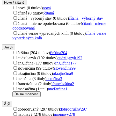
Nové / čítané
nová (0 titulov)
nová
čítaná (0 titulov)
čítaná
čítaná - výborný stav (0 titulov)
čítaná - výborný stav
čítaná - mierne opotrebovaná (0 titulov)
čítaná - mierne
opotrebovaná
čítané verzie vypredaných kníh (0 titulov)
čítané verzie
vypredaných kníh
Jazyk
čeština (204 titulov)
čeština
204
cudzí jazyk (192 titulov)
cudzí jazyk
192
angličtina (177 titulov)
angličtina
177
slovenčina (99 titulov)
slovenčina
99
ukrajinčina (9 titulov)
ukrajinčina
9
nemčina (3 tituly)
nemčina
3
francúzština (2 tituly)
francúzština
2
maďarčina (1 titul)
maďarčina
1
Ďalšie možnosti
Štýl
dobrodružný (297 titulov)
dobrodružný
297
napínavý (278 titulov)
napínavý
278