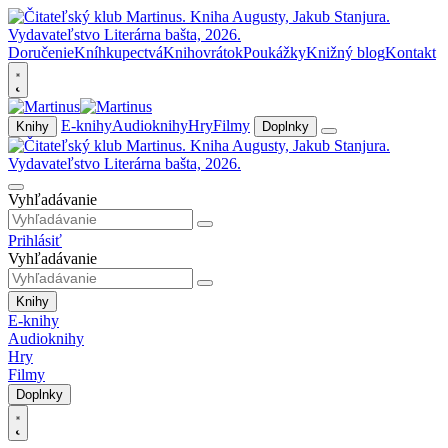
Doručenie
Kníhkupectvá
Knihovrátok
Poukážky
Knižný blog
Kontakt
E-knihy
Audioknihy
Hry
Filmy
Knihy
Doplnky
Vyhľadávanie
Prihlásiť
Vyhľadávanie
Knihy
E-knihy
Audioknihy
Hry
Filmy
Doplnky