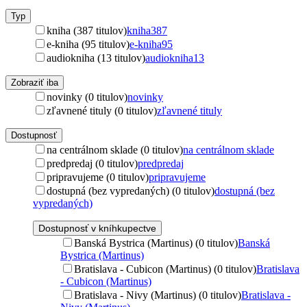
Typ
kniha (387 titulov)
kniha
387
e-kniha (95 titulov)
e-kniha
95
audiokniha (13 titulov)
audiokniha
13
Zobraziť iba
novinky (0 titulov)
novinky
zľavnené tituly (0 titulov)
zľavnené tituly
Dostupnosť
na centrálnom sklade (0 titulov)
na centrálnom sklade
predpredaj (0 titulov)
predpredaj
pripravujeme (0 titulov)
pripravujeme
dostupná (bez vypredaných) (0 titulov)
dostupná (bez
vypredaných)
Dostupnosť v kníhkupectve
Banská Bystrica (Martinus) (0 titulov)
Banská
Bystrica (Martinus)
Bratislava - Cubicon (Martinus) (0 titulov)
Bratislava
- Cubicon (Martinus)
Bratislava - Nivy (Martinus) (0 titulov)
Bratislava -