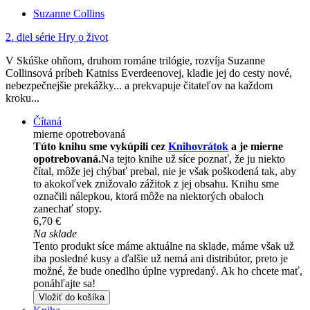
Suzanne Collins
2. diel série
Hry o život
V Skúške ohňom, druhom románe trilógie, rozvíja Suzanne
Collinsová príbeh Katniss Everdeenovej, kladie jej do cesty nové,
nebezpečnejšie prekážky... a prekvapuje čitateľov na každom
kroku...
Čítaná
mierne opotrebovaná
Túto knihu sme vykúpili cez
Knihovrátok
a je mierne
opotrebovaná.
Na tejto knihe už síce poznať, že ju niekto
čítal, môže jej chýbať prebal, nie je však poškodená tak, aby
to akokoľvek znižovalo zážitok z jej obsahu. Knihu sme
označili nálepkou, ktorá môže na niektorých obaloch
zanechať stopy.
6,70 €
Na sklade
Tento produkt síce máme aktuálne na sklade, máme však už
iba posledné kusy a ďalšie už nemá ani distribútor, preto je
možné, že bude onedlho úplne vypredaný. Ak ho chcete mať,
ponáhľajte sa!
Vložiť do košíka