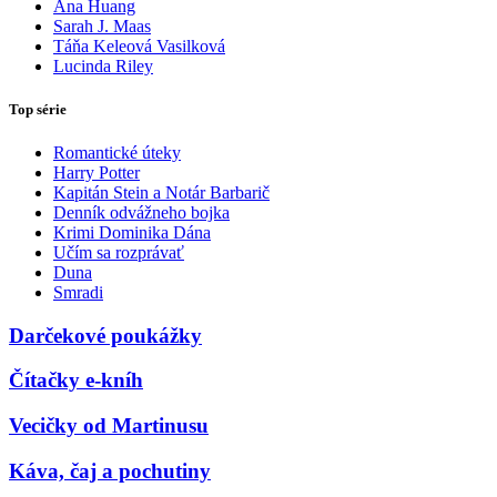
Ana Huang
Sarah J. Maas
Táňa Keleová Vasilková
Lucinda Riley
Top série
Romantické úteky
Harry Potter
Kapitán Stein a Notár Barbarič
Denník odvážneho bojka
Krimi Dominika Dána
Učím sa rozprávať
Duna
Smradi
Darčekové poukážky
Čítačky e-kníh
Vecičky od Martinusu
Káva, čaj a pochutiny