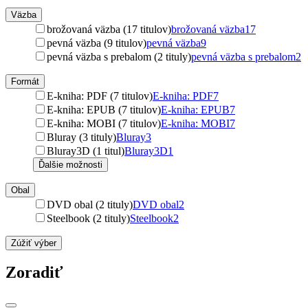
Väzba
brožovaná väzba (17 titulov)
brožovaná väzba
17
pevná väzba (9 titulov)
pevná väzba
9
pevná väzba s prebalom (2 tituly)
pevná väzba s prebalom
2
Formát
E-kniha: PDF (7 titulov)
E-kniha: PDF
7
E-kniha: EPUB (7 titulov)
E-kniha: EPUB
7
E-kniha: MOBI (7 titulov)
E-kniha: MOBI
7
Bluray (3 tituly)
Bluray
3
Bluray3D (1 titul)
Bluray3D
1
Ďalšie možnosti
Obal
DVD obal (2 tituly)
DVD obal
2
Steelbook (2 tituly)
Steelbook
2
Zúžiť výber
Zoradiť