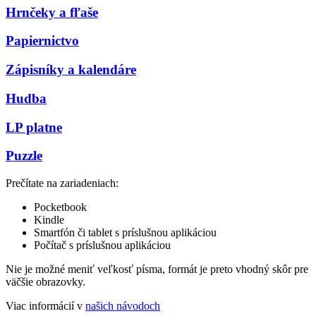
Hrnčeky a fľaše
Papiernictvo
Zápisníky a kalendáre
Hudba
LP platne
Puzzle
Prečítate na zariadeniach:
Pocketbook
Kindle
Smartfón či tablet s príslušnou aplikáciou
Počítač s príslušnou aplikáciou
Nie je možné meniť veľkosť písma, formát je preto vhodný skôr pre
väčšie obrazovky.
Viac informácií v
našich návodoch