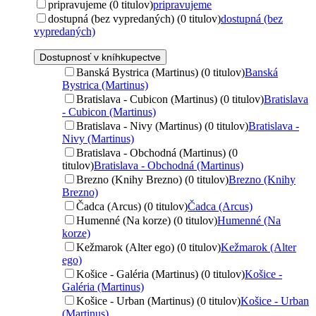
pripravujeme (0 titulov)
pripravujeme
dostupná (bez vypredaných) (0 titulov)
dostupná (bez
vypredaných)
Dostupnosť v kníhkupectve
Banská Bystrica (Martinus) (0 titulov)
Banská
Bystrica (Martinus)
Bratislava - Cubicon (Martinus) (0 titulov)
Bratislava
- Cubicon (Martinus)
Bratislava - Nivy (Martinus) (0 titulov)
Bratislava -
Nivy (Martinus)
Bratislava - Obchodná (Martinus) (0
titulov)
Bratislava - Obchodná (Martinus)
Brezno (Knihy Brezno) (0 titulov)
Brezno (Knihy
Brezno)
Čadca (Arcus) (0 titulov)
Čadca (Arcus)
Humenné (Na korze) (0 titulov)
Humenné (Na
korze)
Kežmarok (Alter ego) (0 titulov)
Kežmarok (Alter
ego)
Košice - Galéria (Martinus) (0 titulov)
Košice -
Galéria (Martinus)
Košice - Urban (Martinus) (0 titulov)
Košice - Urban
(Martinus)