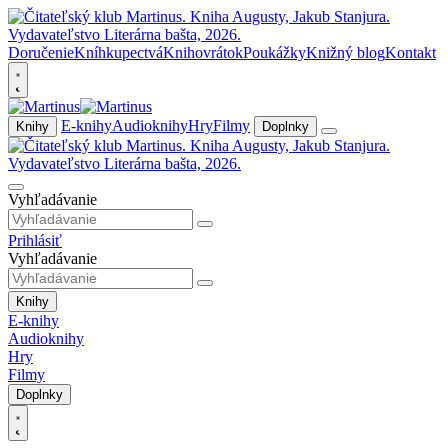
Doručenie
Kníhkupectvá
Knihovrátok
Poukážky
Knižný blog
Kontakt
E-knihy
Audioknihy
Hry
Filmy
Knihy
Doplnky
Vyhľadávanie
Prihlásiť
Vyhľadávanie
Knihy
E-knihy
Audioknihy
Hry
Filmy
Doplnky