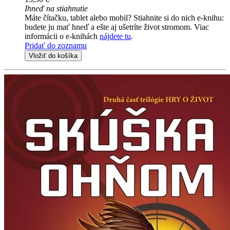
Ihneď na stiahnutie
Máte čítačku, tablet alebo mobil? Stiahnite si do nich e-knihu:
budete ju mať hneď a ešte aj ušetríte život stromom. Viac
informácii o e-knihách
nájdete tu
.
Pridať do zoznamu
Vložiť do košíka