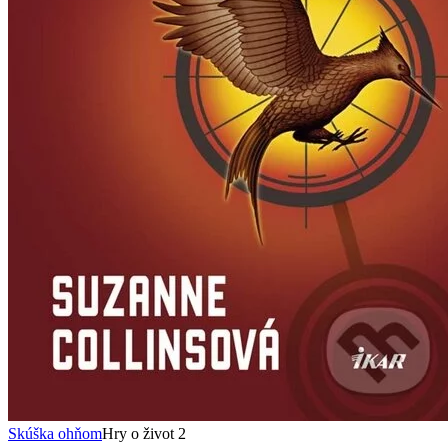
Skúška ohňom
Hry o život 2