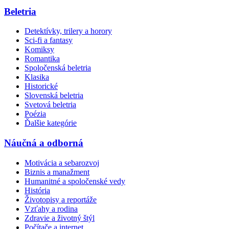
Beletria
Detektívky, trilery a horory
Sci-fi a fantasy
Komiksy
Romantika
Spoločenská beletria
Klasika
Historické
Slovenská beletria
Svetová beletria
Poézia
Ďalšie kategórie
Náučná a odborná
Motivácia a sebarozvoj
Biznis a manažment
Humanitné a spoločenské vedy
História
Životopisy a reportáže
Vzťahy a rodina
Zdravie a životný štýl
Počítače a internet