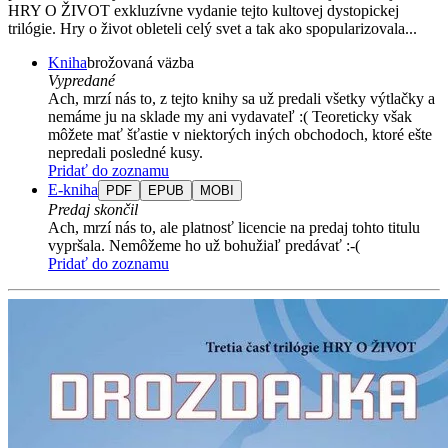
HRY O ŽIVOT exkluzívne vydanie tejto kultovej dystopickej
trilógie. Hry o život obleteli celý svet a tak ako spopularizovala...
Kniha
brožovaná väzba
Vypredané
Ach, mrzí nás to, z tejto knihy sa už predali všetky výtlačky a
nemáme ju na sklade my ani vydavateľ :( Teoreticky však
môžete mať šťastie v niektorých iných obchodoch, ktoré ešte
nepredali posledné kusy.
Pridať do zoznamu
E-kniha
PDF
EPUB
MOBI
Predaj skončil
Ach, mrzí nás to, ale platnosť licencie na predaj tohto titulu
vypršala. Nemôžeme ho už bohužiaľ predávať :-(
Pridať do zoznamu