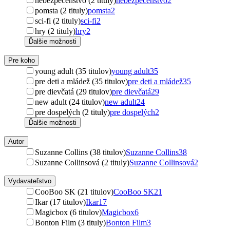
nebezpečenstvo (2 tituly)
nebezpečenstvo
2
pomsta (2 tituly)
pomsta
2
sci-fi (2 tituly)
sci-fi
2
hry (2 tituly)
hry
2
Ďalšie možnosti
Pre koho
young adult (35 titulov)
young adult
35
pre deti a mládež (35 titulov)
pre deti a mládež
35
pre dievčatá (29 titulov)
pre dievčatá
29
new adult (24 titulov)
new adult
24
pre dospelých (2 tituly)
pre dospelých
2
Ďalšie možnosti
Autor
Suzanne Collins (38 titulov)
Suzanne Collins
38
Suzanne Collinsová (2 tituly)
Suzanne Collinsová
2
Vydavateľstvo
CooBoo SK (21 titulov)
CooBoo SK
21
Ikar (17 titulov)
Ikar
17
Magicbox (6 titulov)
Magicbox
6
Bonton Film (3 tituly)
Bonton Film
3