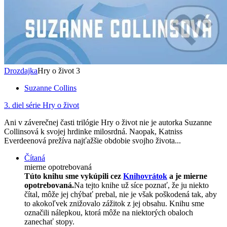
Drozdajka
Hry o život 3
Suzanne Collins
3. diel série
Hry o život
Ani v záverečnej časti trilógie Hry o život nie je autorka Suzanne
Collinsová k svojej hrdinke milosrdná. Naopak, Katniss
Everdeenová prežíva najťažšie obdobie svojho života...
Čítaná
mierne opotrebovaná
Túto knihu sme vykúpili cez
Knihovrátok
a je mierne
opotrebovaná.
Na tejto knihe už síce poznať, že ju niekto
čítal, môže jej chýbať prebal, nie je však poškodená tak, aby
to akokoľvek znižovalo zážitok z jej obsahu. Knihu sme
označili nálepkou, ktorá môže na niektorých obaloch
zanechať stopy.