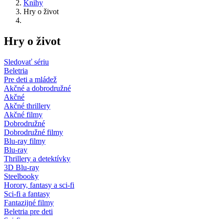
Knihy
Hry o život
Hry o život
Sledovať sériu
Beletria
Pre deti a mládež
Akčné a dobrodružné
Akčné
Akčné thrillery
Akčné filmy
Dobrodružné
Dobrodružné filmy
Blu-ray filmy
Blu-ray
Thrillery a detektívky
3D Blu-ray
Steelbooky
Horory, fantasy a sci-fi
Sci-fi a fantasy
Fantazijné filmy
Beletria pre deti