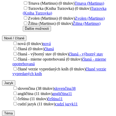
Trnava (Martinus) (0 titulov)
Trnava (Martinus)
Turzovka (Kniha Turzovka) (0 titulov)
Turzovka
(Kniha Turzovka)
Zvolen (Martinus) (0 titulov)
Zvolen (Martinus)
Žilina (Martinus) (0 titulov)
Žilina (Martinus)
Ďalšie možnosti
Nové / čítané
nová (0 titulov)
nová
čítaná (0 titulov)
čítaná
čítaná - výborný stav (0 titulov)
čítaná - výborný stav
čítaná - mierne opotrebovaná (0 titulov)
čítaná - mierne
opotrebovaná
čítané verzie vypredaných kníh (0 titulov)
čítané verzie
vypredaných kníh
Jazyk
slovenčina (38 titulov)
slovenčina
38
angličtina (11 titulov)
angličtina
11
čeština (11 titulov)
čeština
11
cudzí jazyk (11 titulov)
cudzí jazyk
11
Téma