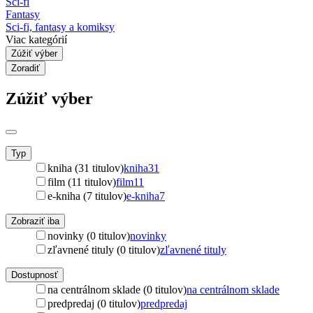
Sci-fi
Fantasy
Sci-fi, fantasy a komiksy
Viac kategórií
Zúžiť výber
Zoradiť
Zúžiť výber
Typ
kniha (31 titulov)
kniha
31
film (11 titulov)
film
11
e-kniha (7 titulov)
e-kniha
7
Zobraziť iba
novinky (0 titulov)
novinky
zľavnené tituly (0 titulov)
zľavnené tituly
Dostupnosť
na centrálnom sklade (0 titulov)
na centrálnom sklade
predpredaj (0 titulov)
predpredaj