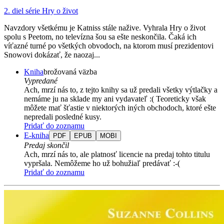
2. diel série
Hry o život
Navzdory všetkému je Katniss stále nažive. Vyhrala Hry o život
spolu s Peetom, no televízna šou sa ešte neskončila. Čaká ich
víťazné turné po všetkých obvodoch, na ktorom musí prezidentovi
Snowovi dokázať, že naozaj...
Kniha
brožovaná väzba
Vypredané
Ach, mrzí nás to, z tejto knihy sa už predali všetky výtlačky a
nemáme ju na sklade my ani vydavateľ :( Teoreticky však
môžete mať šťastie v niektorých iných obchodoch, ktoré ešte
nepredali posledné kusy.
Pridať do zoznamu
E-kniha
PDF
EPUB
MOBI
Predaj skončil
Ach, mrzí nás to, ale platnosť licencie na predaj tohto titulu
vypršala. Nemôžeme ho už bohužiaľ predávať :-(
Pridať do zoznamu