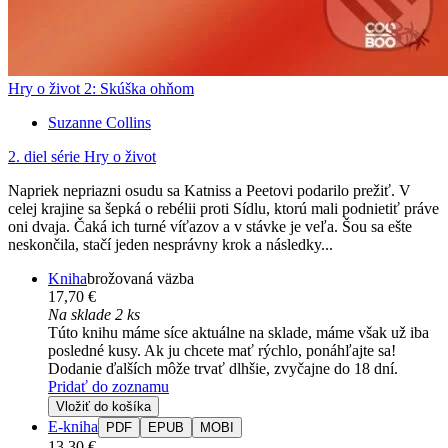
Hry o život 2: Skúška ohňom
Suzanne Collins
2. diel série
Hry o život
Napriek nepriazni osudu sa Katniss a Peetovi podarilo prežiť. V
celej krajine sa šepká o rebélii proti Sídlu, ktorú mali podnietiť práve
oni dvaja. Čaká ich turné víťazov a v stávke je veľa. Šou sa ešte
neskončila, stačí jeden nesprávny krok a následky...
Kniha
brožovaná väzba
17,70 €
Na sklade 2 ks
Túto knihu máme síce aktuálne na sklade, máme však už iba
posledné kusy. Ak ju chcete mať rýchlo, ponáhľajte sa!
Dodanie ďalších môže trvať dlhšie, zvyčajne do 18 dní.
Pridať do zoznamu
Vložiť do košíka
E-kniha
PDF
EPUB
MOBI
13,30 €