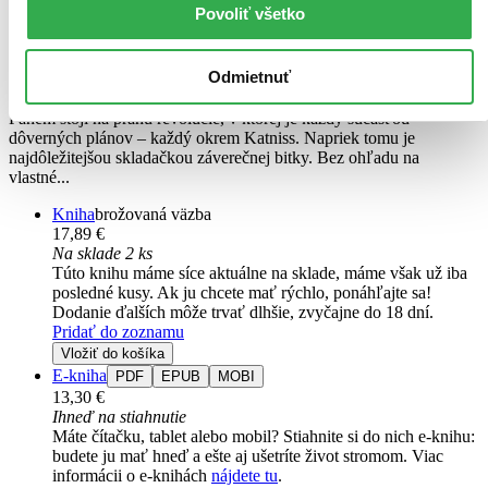
Povoliť všetko
Suzanne Collins
3. diel série
Hry o život
Odmietnuť
Katniss prežila Hry o život po druhý raz. No stále nie je v bezpečí.
Panem stojí na prahu revolúcie, v ktorej je každý súčasťou
dôverných plánov – každý okrem Katniss. Napriek tomu je
najdôležitejšou skladačkou záverečnej bitky. Bez ohľadu na
vlastné...
Kniha
brožovaná väzba
17,89 €
Na sklade 2 ks
Túto knihu máme síce aktuálne na sklade, máme však už iba
posledné kusy. Ak ju chcete mať rýchlo, ponáhľajte sa!
Dodanie ďalších môže trvať dlhšie, zvyčajne do 18 dní.
Pridať do zoznamu
Vložiť do košíka
E-kniha
PDF
EPUB
MOBI
13,30 €
Ihneď na stiahnutie
Máte čítačku, tablet alebo mobil? Stiahnite si do nich e-knihu:
budete ju mať hneď a ešte aj ušetríte život stromom. Viac
informácii o e-knihách
nájdete tu
.