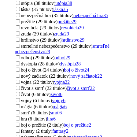
utópia (38 titulov)
utópia
38
láska (35 titulov)
láska
35
nebezpečná hra (35 titulov)
nebezpečná hra
35
prežitie (29 titulov)
prežitie
29
revolúcia (29 titulov)
revolúcia
29
zrada (29 titulov)
zrada
29
hrdinstvo (29 titulov)
hrdinstvo
29
smrteľné nebezpečenstvo (29 titulov)
smrteľné
nebezpečenstvo
29
odboj (29 titulov)
odboj
29
dystópia (28 titulov)
dystópia
28
boj o život (24 titulov)
boj o život
24
nový začiatok (22 titulov)
nový začiatok
22
vojna (22 titulov)
vojna
22
život a smrť (22 titulov)
život a smrť
22
život (6 titulov)
život
6
vojny (6 titulov)
vojny
6
mágia (6 titulov)
mágia
6
smrť (6 titulov)
smrť
6
hra (6 titulov)
hra
6
boj o prežitie (2 tituly)
boj o prežitie
2
fantasy (2 tituly)
fantasy
2