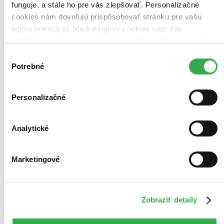
funguje, a stále ho pre vás zlepšovať. Personalizačné
cookies nám dovoľujú prispôsobovať stránku pre vašu
lepšiu orientáciu. Marketingové cookies nám zas
umožňujú zobrazenie relevantnej reklamy. Niektoré údaje
zdieľame aj s tretími stranami. Veľmi by nám pomohlo,
Výber
keby sme mohli používať všetky tieto cookies. Ďakujeme!
Potrebné
súhlasu
Personalizačné
Analytické
Marketingové
Zobraziť detaily
Hry o život 3: Drozdajka