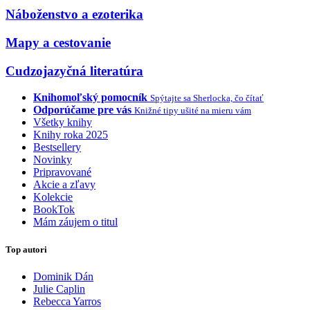
Náboženstvo a ezoterika
Mapy a cestovanie
Cudzojazyčná literatúra
Knihomoľský pomocník
Spýtajte sa Sherlocka, čo čítať
Odporúčame pre vás
Knižné tipy ušité na mieru vám
Všetky knihy
Knihy roka 2025
Bestsellery
Novinky
Pripravované
Akcie a zľavy
Kolekcie
BookTok
Mám záujem o titul
Top autori
Dominik Dán
Julie Caplin
Rebecca Yarros