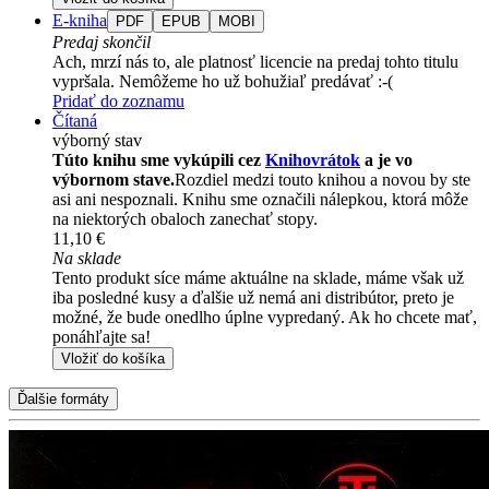
E-kniha
PDF
EPUB
MOBI
Predaj skončil
Ach, mrzí nás to, ale platnosť licencie na predaj tohto titulu
vypršala. Nemôžeme ho už bohužiaľ predávať :-(
Pridať do zoznamu
Čítaná
výborný stav
Túto knihu sme vykúpili cez
Knihovrátok
a je vo
výbornom stave.
Rozdiel medzi touto knihou a novou by ste
asi ani nespoznali. Knihu sme označili nálepkou, ktorá môže
na niektorých obaloch zanechať stopy.
11,10 €
Na sklade
Tento produkt síce máme aktuálne na sklade, máme však už
iba posledné kusy a ďalšie už nemá ani distribútor, preto je
možné, že bude onedlho úplne vypredaný. Ak ho chcete mať,
ponáhľajte sa!
Vložiť do košíka
Ďalšie formáty