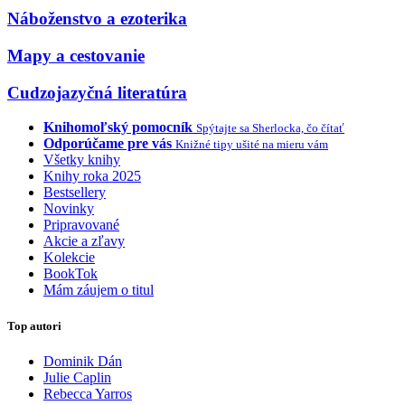
Náboženstvo a ezoterika
Mapy a cestovanie
Cudzojazyčná literatúra
Knihomoľský pomocník
Spýtajte sa Sherlocka, čo čítať
Odporúčame pre vás
Knižné tipy ušité na mieru vám
Všetky knihy
Knihy roka 2025
Bestsellery
Novinky
Pripravované
Akcie a zľavy
Kolekcie
BookTok
Mám záujem o titul
Top autori
Dominik Dán
Julie Caplin
Rebecca Yarros