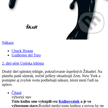
Nákaza
Chuck Hogan
Guillermo del Toro
2. diel série
Upírska trilógia
Druhý diel upírskej trilógie, pokračovanie úspešných Žihadiel. Na
planétu padá súmrak, nočné príšery obsadzujú Zem. New York a
postupne aj zvyšok sveta podliehajú nákaze, ktorá mení ľudí na
upírov.
Čítaná
výborný stav
Túto knihu sme vykúpili cez
Knihovrátok
a je vo
výbornom stave.
Rozdiel medzi touto knihou a novou by ste