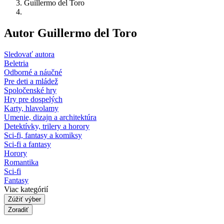
Guillermo del Toro
Autor Guillermo del Toro
Sledovať autora
Beletria
Odborné a náučné
Pre deti a mládež
Spoločenské hry
Hry pre dospelých
Karty, hlavolamy
Umenie, dizajn a architektúra
Detektívky, trilery a horory
Sci-fi, fantasy a komiksy
Sci-fi a fantasy
Horory
Romantika
Sci-fi
Fantasy
Viac kategórií
Zúžiť výber
Zoradiť