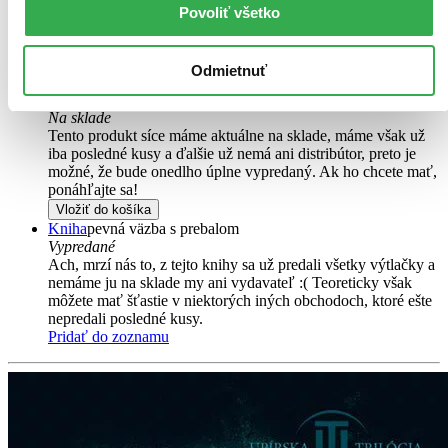
opotrebovaná.
Na tejto knihe už síce poznať, že ju niekto
Povoliť všetko
čítal, môže jej chýbať prebal, nie je však poškodená tak, aby
to akokoľvek znižovalo zážitok z jej obsahu. Knihu sme
označili nálepkou, ktorá môže na niektorých obaloch
Odmietnuť
zanechať stopy.
9,10 €
Na sklade
Tento produkt síce máme aktuálne na sklade, máme však už
iba posledné kusy a ďalšie už nemá ani distribútor, preto je
možné, že bude onedlho úplne vypredaný. Ak ho chcete mať,
ponáhľajte sa!
Vložiť do košíka
Kniha
pevná väzba s prebalom
Vypredané
Ach, mrzí nás to, z tejto knihy sa už predali všetky výtlačky a
nemáme ju na sklade my ani vydavateľ :( Teoreticky však
môžete mať šťastie v niektorých iných obchodoch, ktoré ešte
nepredali posledné kusy.
Pridať do zoznamu