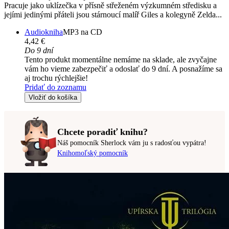
Pracuje jako uklízečka v přísně střeženém výzkumném středisku a
jejími jedinými přáteli jsou stárnoucí malíř Giles a kolegyně Zelda...
Audiokniha
MP3 na CD
4,42 €
Do 9 dní
Tento produkt momentálne nemáme na sklade, ale zvyčajne
vám ho vieme zabezpečiť a odoslať do 9 dní. A posnažíme sa
aj trochu rýchlejšie!
Pridať do zoznamu
Vložiť do košíka
Chcete poradiť knihu?
Náš pomocník Sherlock vám ju s radosťou vypátra!
Knihomoľský pomocník