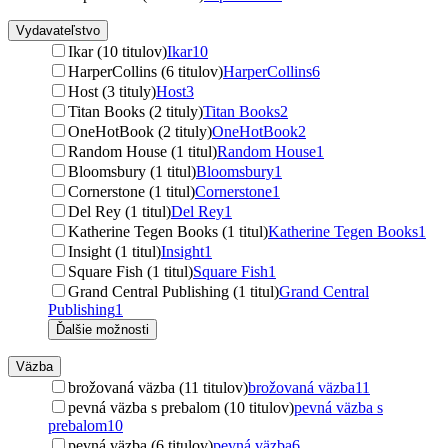
Vydavateľstvo
Ikar (10 titulov)
Ikar
10
HarperCollins (6 titulov)
HarperCollins
6
Host (3 tituly)
Host
3
Titan Books (2 tituly)
Titan Books
2
OneHotBook (2 tituly)
OneHotBook
2
Random House (1 titul)
Random House
1
Bloomsbury (1 titul)
Bloomsbury
1
Cornerstone (1 titul)
Cornerstone
1
Del Rey (1 titul)
Del Rey
1
Katherine Tegen Books (1 titul)
Katherine Tegen Books
1
Insight (1 titul)
Insight
1
Square Fish (1 titul)
Square Fish
1
Grand Central Publishing (1 titul)
Grand Central
Publishing
1
Ďalšie možnosti
Väzba
brožovaná väzba (11 titulov)
brožovaná väzba
11
pevná väzba s prebalom (10 titulov)
pevná väzba s
prebalom
10
pevná väzba (6 titulov)
pevná väzba
6