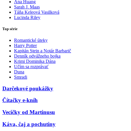
Ana Huang
Sarah J. Maas
Táňa Keleová Vasilková
Lucinda Riley
Top série
Romantické úteky
Harry Potter
Kapitán Stein a Notár Barbarič
Denník odvážneho bojka
Krimi Dominika Dána
Učím sa rozprávať
Duna
Smradi
Darčekové poukážky
Čítačky e-kníh
Vecičky od Martinusu
Káva, čaj a pochutiny