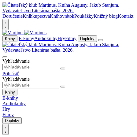
Doručenie
Kníhkupectvá
Knihovrátok
Poukážky
Knižný blog
Kontakt
E-knihy
Audioknihy
Hry
Filmy
Knihy
Doplnky
Vyhľadávanie
Prihlásiť
Vyhľadávanie
Knihy
E-knihy
Audioknihy
Hry
Filmy
Doplnky