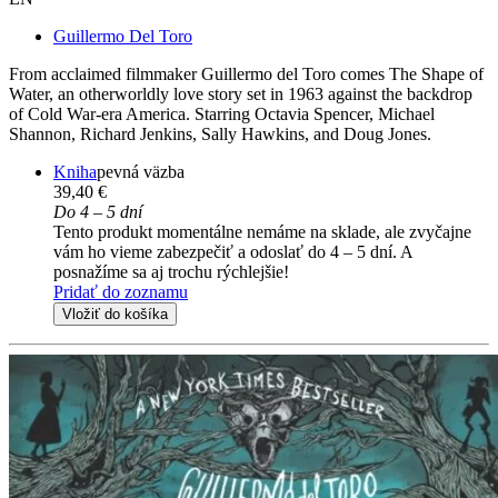
Guillermo Del Toro
From acclaimed filmmaker Guillermo del Toro comes The Shape of
Water, an otherworldly love story set in 1963 against the backdrop
of Cold War-era America. Starring Octavia Spencer, Michael
Shannon, Richard Jenkins, Sally Hawkins, and Doug Jones.
Kniha
pevná väzba
39,40 €
Do 4 – 5 dní
Tento produkt momentálne nemáme na sklade, ale zvyčajne
vám ho vieme zabezpečiť a odoslať do 4 – 5 dní. A
posnažíme sa aj trochu rýchlejšie!
Pridať do zoznamu
Vložiť do košíka