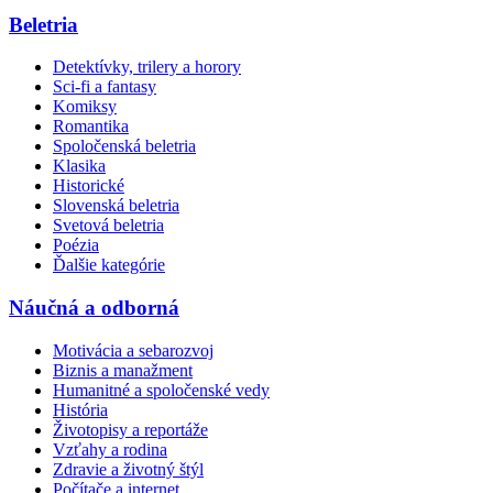
Beletria
Detektívky, trilery a horory
Sci-fi a fantasy
Komiksy
Romantika
Spoločenská beletria
Klasika
Historické
Slovenská beletria
Svetová beletria
Poézia
Ďalšie kategórie
Náučná a odborná
Motivácia a sebarozvoj
Biznis a manažment
Humanitné a spoločenské vedy
História
Životopisy a reportáže
Vzťahy a rodina
Zdravie a životný štýl
Počítače a internet