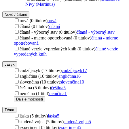
Nivy (Martinus)
Nové / čítané
nová (0 titulov)
nová
čítaná (0 titulov)
čítaná
čítaná - výborný stav (0 titulov)
čítaná - výborný stav
čítaná - mierne opotrebovaná (0 titulov)
čítaná - mierne
opotrebovaná
čítané verzie vypredaných kníh (0 titulov)
čítané verzie
vypredaných kníh
Jazyk
cudzí jazyk (17 titulov)
cudzí jazyk
17
angličtina (16 titulov)
angličtina
16
slovenčina (10 titulov)
slovenčina
10
čeština (5 titulov)
čeština
5
nemčina (1 titul)
nemčina
1
Ďalšie možnosti
Téma
láska (5 titulov)
láska
5
studená vojna (5 titulov)
studená vojna
5
experiment (5 titulov)
experiment
5