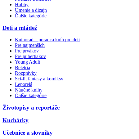
Hobby
Umenie a dizajn
Ďalšie kategórie
Deti a mládež
Knihorad – poradca kníh pre deti
Pre najmenších
Pre prvákov
Pre pubertiakov
Young Adult
Beletria
Rozprávky
Sci-fi, fantasy a komiksy
Leporelá
Náučné knihy
Ďalšie kategórie
Životopisy a reportáže
Kuchárky
Učebnice a slovníky