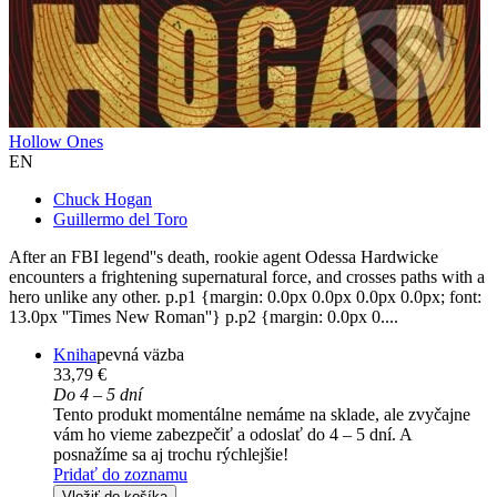
Hollow Ones
EN
Chuck Hogan
Guillermo del Toro
After an FBI legend''s death, rookie agent Odessa Hardwicke
encounters a frightening supernatural force, and crosses paths with a
hero unlike any other. p.p1 {margin: 0.0px 0.0px 0.0px 0.0px; font:
13.0px ''Times New Roman''} p.p2 {margin: 0.0px 0....
Kniha
pevná väzba
33,79 €
Do 4 – 5 dní
Tento produkt momentálne nemáme na sklade, ale zvyčajne
vám ho vieme zabezpečiť a odoslať do 4 – 5 dní. A
posnažíme sa aj trochu rýchlejšie!
Pridať do zoznamu
Vložiť do košíka