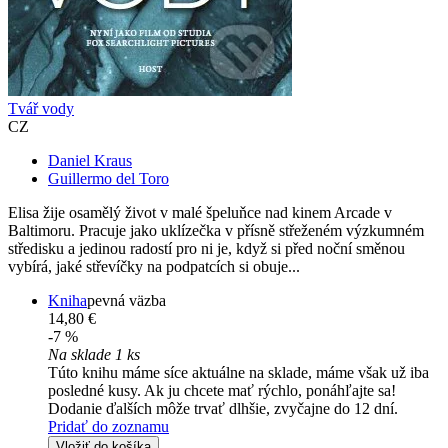
Tvář vody
CZ
Daniel Kraus
Guillermo del Toro
Elisa žije osamělý život v malé špeluňce nad kinem Arcade v
Baltimoru. Pracuje jako uklízečka v přísně střeženém výzkumném
středisku a jedinou radostí pro ni je, když si před noční směnou
vybírá, jaké střevíčky na podpatcích si obuje...
Kniha
pevná väzba
14,80 €
-7 %
Na sklade 1 ks
Túto knihu máme síce aktuálne na sklade, máme však už iba
posledné kusy. Ak ju chcete mať rýchlo, ponáhľajte sa!
Dodanie ďalších môže trvať dlhšie, zvyčajne do 12 dní.
Pridať do zoznamu
Vložiť do košíka