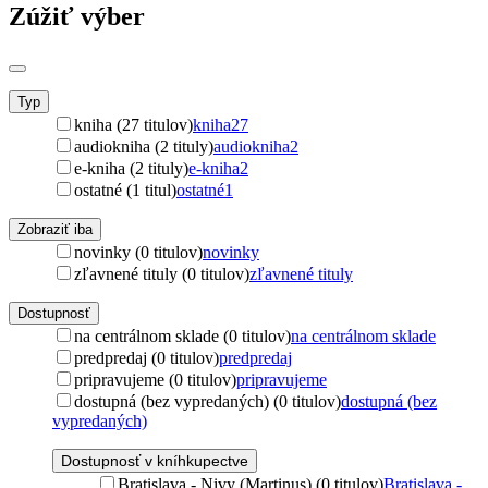
Zúžiť výber
Typ
kniha (27 titulov)
kniha
27
audiokniha (2 tituly)
audiokniha
2
e-kniha (2 tituly)
e-kniha
2
ostatné (1 titul)
ostatné
1
Zobraziť iba
novinky (0 titulov)
novinky
zľavnené tituly (0 titulov)
zľavnené tituly
Dostupnosť
na centrálnom sklade (0 titulov)
na centrálnom sklade
predpredaj (0 titulov)
predpredaj
pripravujeme (0 titulov)
pripravujeme
dostupná (bez vypredaných) (0 titulov)
dostupná (bez
vypredaných)
Dostupnosť v kníhkupectve
Bratislava - Nivy (Martinus) (0 titulov)
Bratislava -