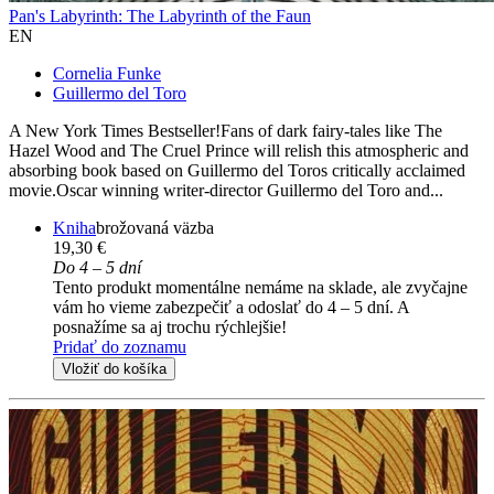
Pan's Labyrinth: The Labyrinth of the Faun
EN
Cornelia Funke
Guillermo del Toro
A New York Times Bestseller!Fans of dark fairy-tales like The
Hazel Wood and The Cruel Prince will relish this atmospheric and
absorbing book based on Guillermo del Toros critically acclaimed
movie.Oscar winning writer-director Guillermo del Toro and...
Kniha
brožovaná väzba
19,30 €
Do 4 – 5 dní
Tento produkt momentálne nemáme na sklade, ale zvyčajne
vám ho vieme zabezpečiť a odoslať do 4 – 5 dní. A
posnažíme sa aj trochu rýchlejšie!
Pridať do zoznamu
Vložiť do košíka