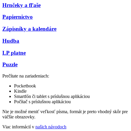
Hrnčeky a fľaše
Papiernictvo
Zápisníky a kalendáre
Hudba
LP platne
Puzzle
Prečítate na zariadeniach:
Pocketbook
Kindle
Smartfón či tablet s príslušnou aplikáciou
Počítač s príslušnou aplikáciou
Nie je možné meniť veľkosť písma, formát je preto vhodný skôr pre
väčšie obrazovky.
Viac informácií v
našich návodoch