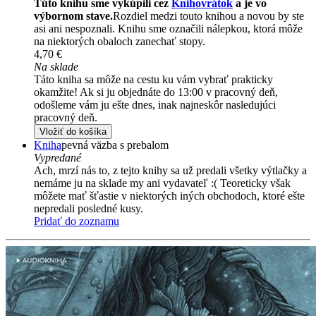
Túto knihu sme vykúpili cez
Knihovrátok
a je vo
výbornom stave.
Rozdiel medzi touto knihou a novou by ste
asi ani nespoznali. Knihu sme označili nálepkou, ktorá môže
na niektorých obaloch zanechať stopy.
4,70 €
Na sklade
Táto kniha sa môže na cestu ku vám vybrať prakticky
okamžite! Ak si ju objednáte do 13:00 v pracovný deň,
odošleme vám ju ešte dnes, inak najneskôr nasledujúci
pracovný deň.
Vložiť do košíka
Kniha
pevná väzba s prebalom
Vypredané
Ach, mrzí nás to, z tejto knihy sa už predali všetky výtlačky a
nemáme ju na sklade my ani vydavateľ :( Teoreticky však
môžete mať šťastie v niektorých iných obchodoch, ktoré ešte
nepredali posledné kusy.
Pridať do zoznamu