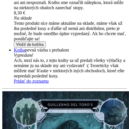
asi ani nespoznali. Knihu sme označili nálepkou, ktorá môže
na niektorých obaloch zanechať stopy.
8,30 €
Na sklade
Tento produkt síce máme aktuálne na sklade, máme však už
iba posledné kusy a ďalšie už nemá ani distribútor, preto je
možné, že bude onedlho úplne vypredaný. Ak ho chcete mať,
ponáhľajte sa!
Vložiť do košíka
Kniha
pevná väzba s prebalom
Vypredané
Ach, mrzí nás to, z tejto knihy sa už predali všetky výtlačky a
nemáme ju na sklade my ani vydavateľ :( Teoreticky však
môžete mať šťastie v niektorých iných obchodoch, ktoré ešte
nepredali posledné kusy.
Pridať do zoznamu