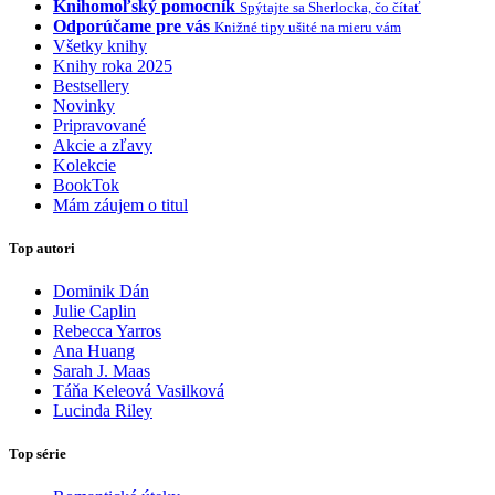
Knihomoľský pomocník
Spýtajte sa Sherlocka, čo čítať
Odporúčame pre vás
Knižné tipy ušité na mieru vám
Všetky knihy
Knihy roka 2025
Bestsellery
Novinky
Pripravované
Akcie a zľavy
Kolekcie
BookTok
Mám záujem o titul
Top autori
Dominik Dán
Julie Caplin
Rebecca Yarros
Ana Huang
Sarah J. Maas
Táňa Keleová Vasilková
Lucinda Riley
Top série