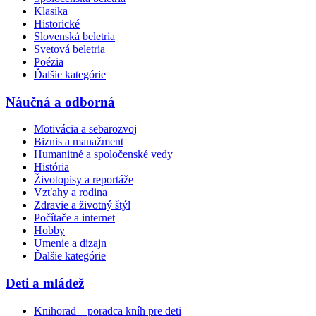
Klasika
Historické
Slovenská beletria
Svetová beletria
Poézia
Ďalšie kategórie
Náučná a odborná
Motivácia a sebarozvoj
Biznis a manažment
Humanitné a spoločenské vedy
História
Životopisy a reportáže
Vzťahy a rodina
Zdravie a životný štýl
Počítače a internet
Hobby
Umenie a dizajn
Ďalšie kategórie
Deti a mládež
Knihorad – poradca kníh pre deti