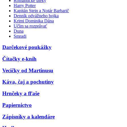
Romantické úteky
Harry Potter
Kapitán Stein a Notár Barbarič
Denník odvážneho bojka
Krimi Dominika Dána
Učím sa rozprávať
Duna
Smradi
Darčekové poukážky
Čítačky e-kníh
Vecičky od Martinusu
Káva, čaj a pochutiny
Hrnčeky a fľaše
Papiernictvo
Zápisníky a kalendáre