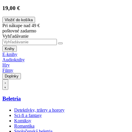
19,00 €
Vložiť do košíka
Pri nákupe nad 49 €
poštovné zadarmo
Vyhľadávanie
Knihy
E-knihy
Audioknihy
Hry
Filmy
Doplnky
Beletria
Detektívky, trilery a horory
Sci-fi a fantasy
Komiksy
Romantika
Spoločenská beletria