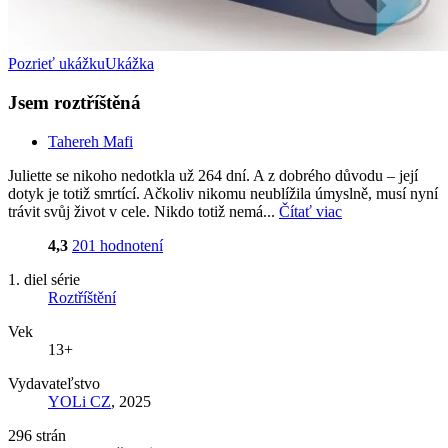
Pozrieť ukážku
Ukážka
Jsem roztříštěná
Tahereh Mafi
Juliette se nikoho nedotkla už 264 dní. A z dobrého důvodu – její
dotyk je totiž smrtící. Ačkoliv nikomu neublížila úmyslně, musí nyní
trávit svůj život v cele. Nikdo totiž nemá...
Čítať viac
4,3
201 hodnotení
1. diel série
Roztříštění
Vek
13+
Vydavateľstvo
YOLi CZ
, 2025
296 strán