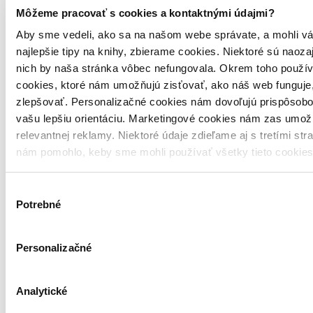
Môžeme pracovať s cookies a kontaktnými údajmi?
Aby sme vedeli, ako sa na našom webe správate, a mohli vá
najlepšie tipy na knihy, zbierame cookies. Niektoré sú naoza
nich by naša stránka vôbec nefungovala. Okrem toho použí
cookies, ktoré nám umožňujú zisťovať, ako náš web funguje,
zlepšovať. Personalizačné cookies nám dovoľujú prispôsobo
vašu lepšiu orientáciu. Marketingové cookies nám zas umož
relevantnej reklamy. Niektoré údaje zdieľame aj s tretími str
nám pomohlo, keby sme mohli používať všetky tieto cookie
Výber
Potrebné
súhlasu
Personalizačné
Kniha
Analytické
Slovenčina
Do 13 – 18 dní