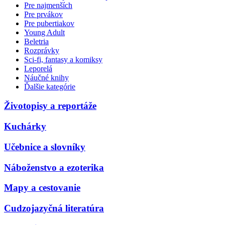
Pre najmenších
Pre prvákov
Pre pubertiakov
Young Adult
Beletria
Rozprávky
Sci-fi, fantasy a komiksy
Leporelá
Náučné knihy
Ďalšie kategórie
Životopisy a reportáže
Kuchárky
Učebnice a slovníky
Náboženstvo a ezoterika
Mapy a cestovanie
Cudzojazyčná literatúra