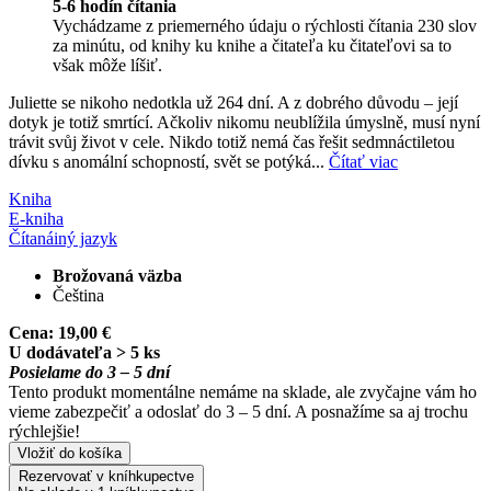
5-6 hodín čítania
Vychádzame z priemerného údaju o rýchlosti čítania 230 slov
za minútu, od knihy ku knihe a čitateľa ku čitateľovi sa to
však môže líšiť.
Juliette se nikoho nedotkla už 264 dní. A z dobrého důvodu – její
dotyk je totiž smrtící. Ačkoliv nikomu neublížila úmyslně, musí nyní
trávit svůj život v cele. Nikdo totiž nemá čas řešit sedmnáctiletou
dívku s anomální schopností, svět se potýká...
Čítať viac
Kniha
E-kniha
Čítaná
iný jazyk
Brožovaná väzba
Čeština
Cena:
19,00 €
U dodávateľa > 5 ks
Posielame do 3 – 5 dní
Tento produkt momentálne nemáme na sklade, ale zvyčajne vám ho
vieme zabezpečiť a odoslať do 3 – 5 dní. A posnažíme sa aj trochu
rýchlejšie!
Vložiť do košíka
Rezervovať v kníhkupectve