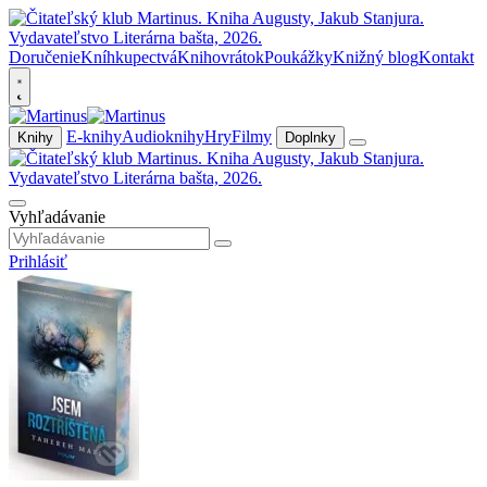
Doručenie
Kníhkupectvá
Knihovrátok
Poukážky
Knižný blog
Kontakt
E-knihy
Audioknihy
Hry
Filmy
Knihy
Doplnky
Vyhľadávanie
Prihlásiť