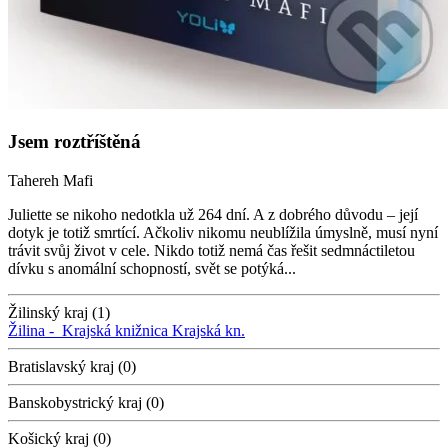
Jsem roztříštěná
Tahereh Mafi
Juliette se nikoho nedotkla už 264 dní. A z dobrého důvodu – její
dotyk je totiž smrtící. Ačkoliv nikomu neublížila úmyslně, musí nyní
trávit svůj život v cele. Nikdo totiž nemá čas řešit sedmnáctiletou
dívku s anomální schopností, svět se potýká...
Žilinský kraj (1)
Žilina -
Krajská knižnica
Krajská kn.
Bratislavský kraj (0)
Banskobystrický kraj (0)
Košický kraj (0)