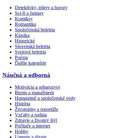
Detektívky, trilery a horory
Sci-fi a fantasy
Komiksy
Romantika
Spoločenská beletria
Klasika
Historické
Slovenská beletria
Svetová beletria
Poézia
Ďalšie kategórie
Náučná a odborná
Motivácia a sebarozvoj
Biznis a manažment
Humanitné a spoločenské vedy
História
Životopisy a reportáže
Vzťahy a rodina
Zdravie a životný štýl
Počítače a internet
Hobby
Umenie a dizajn