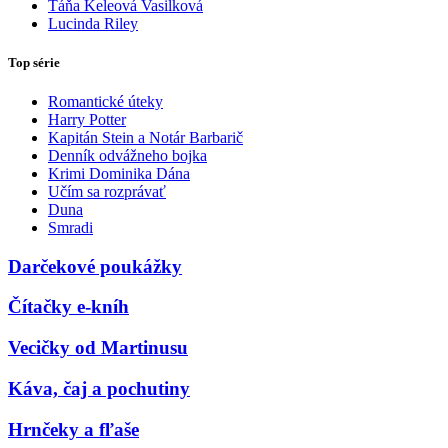
Táňa Keleová Vasilková
Lucinda Riley
Top série
Romantické úteky
Harry Potter
Kapitán Stein a Notár Barbarič
Denník odvážneho bojka
Krimi Dominika Dána
Učím sa rozprávať
Duna
Smradi
Darčekové poukážky
Čítačky e-kníh
Vecičky od Martinusu
Káva, čaj a pochutiny
Hrnčeky a fľaše