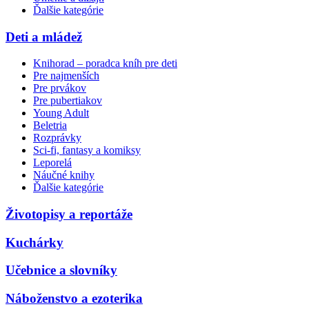
Ďalšie kategórie
Deti a mládež
Knihorad – poradca kníh pre deti
Pre najmenších
Pre prvákov
Pre pubertiakov
Young Adult
Beletria
Rozprávky
Sci-fi, fantasy a komiksy
Leporelá
Náučné knihy
Ďalšie kategórie
Životopisy a reportáže
Kuchárky
Učebnice a slovníky
Náboženstvo a ezoterika