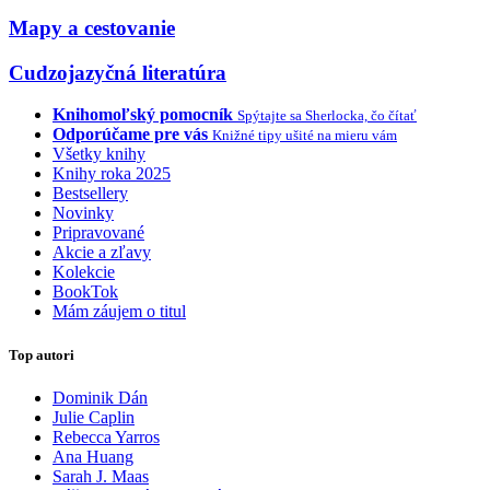
Mapy a cestovanie
Cudzojazyčná literatúra
Knihomoľský pomocník
Spýtajte sa Sherlocka, čo čítať
Odporúčame pre vás
Knižné tipy ušité na mieru vám
Všetky knihy
Knihy roka 2025
Bestsellery
Novinky
Pripravované
Akcie a zľavy
Kolekcie
BookTok
Mám záujem o titul
Top autori
Dominik Dán
Julie Caplin
Rebecca Yarros
Ana Huang
Sarah J. Maas