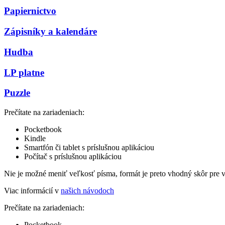
Papiernictvo
Zápisníky a kalendáre
Hudba
LP platne
Puzzle
Prečítate na zariadeniach:
Pocketbook
Kindle
Smartfón či tablet s príslušnou aplikáciou
Počítač s príslušnou aplikáciou
Nie je možné meniť veľkosť písma, formát je preto vhodný skôr pre 
Viac informácií v
našich návodoch
Prečítate na zariadeniach:
Pocketbook