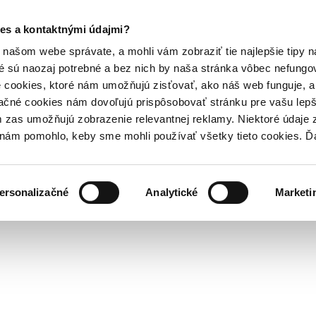
es a kontaktnými údajmi?
našom webe správate, a mohli vám zobraziť tie najlepšie tipy n
é sú naozaj potrebné a bez nich by naša stránka vôbec nefung
 cookies, ktoré nám umožňujú zisťovať, ako náš web funguje, a 
ačné cookies nám dovoľujú prispôsobovať stránku pre vašu lepši
zas umožňujú zobrazenie relevantnej reklamy. Niektoré údaje z
y nám pomohlo, keby sme mohli používať všetky tieto cookies. 
ersonalizačné
Analytické
Marketi