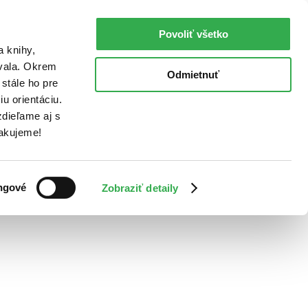
Povoliť všetko
a knihy,
ovala. Okrem
Odmietnuť
stále ho pre
u orientáciu.
dieľame aj s
Ďakujeme!
ngové
Zobraziť detaily