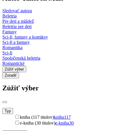
Sledovať autora
Beletria
Pre deti a mládež
Beletria pre deti
Fantasy
Sci-fi, fantasy a komiksy
Sci-fi a fantasy
Romantika
Sci-fi
Spoločenská beletria
Romantické
Zúžiť výber
Zoradiť
Zúžiť výber
Typ
kniha (117 titulov)
kniha
117
e-kniha (30 titulov)
e-kniha
30