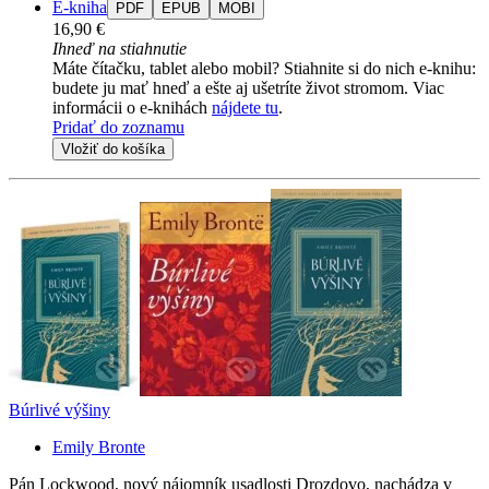
E-kniha
PDF
EPUB
MOBI
16,90 €
Ihneď na stiahnutie
Máte čítačku, tablet alebo mobil? Stiahnite si do nich e-knihu:
budete ju mať hneď a ešte aj ušetríte život stromom. Viac
informácii o e-knihách
nájdete tu
.
Pridať do zoznamu
Vložiť do košíka
Búrlivé výšiny
Emily Bronte
Pán Lockwood, nový nájomník usadlosti Drozdovo, nachádza v