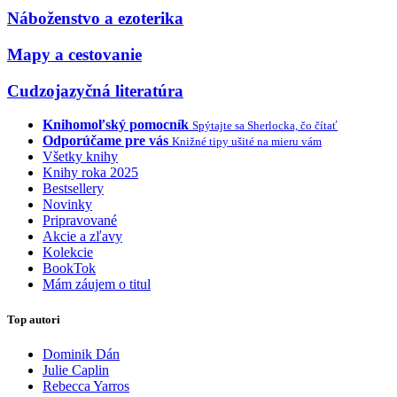
Náboženstvo a ezoterika
Mapy a cestovanie
Cudzojazyčná literatúra
Knihomoľský pomocník
Spýtajte sa Sherlocka, čo čítať
Odporúčame pre vás
Knižné tipy ušité na mieru vám
Všetky knihy
Knihy roka 2025
Bestsellery
Novinky
Pripravované
Akcie a zľavy
Kolekcie
BookTok
Mám záujem o titul
Top autori
Dominik Dán
Julie Caplin
Rebecca Yarros