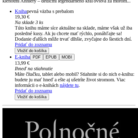
klenotmi Anniery – dedičmi legendárneho kráľovstva za morom...
Kniha
pevná väzba s prebalom
19,30 €
Na sklade 3 ks
Túto knihu máme síce aktuálne na sklade, máme však už iba
posledné kusy. Ak ju chcete mať rýchlo, ponáhľajte sa!
Dodanie ďalších môže trvať dlhšie, zvyčajne do šiestich dní.
Pridať do zoznamu
Vložiť do košíka
E-kniha
PDF
EPUB
MOBI
13,99 €
Ihneď na stiahnutie
Máte čítačku, tablet alebo mobil? Stiahnite si do nich e-knihu:
budete ju mať hneď a ešte aj ušetríte život stromom. Viac
informácii o e-knihách
nájdete tu
.
Pridať do zoznamu
Vložiť do košíka