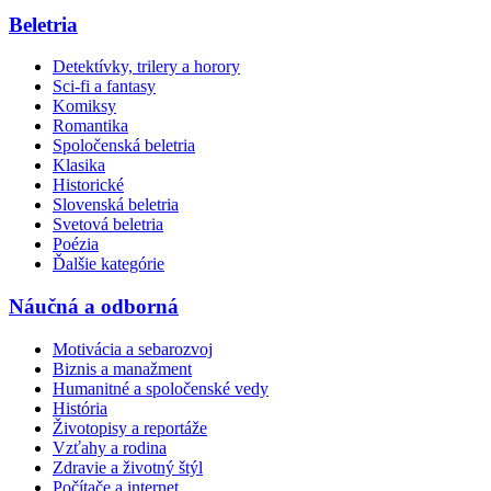
Beletria
Detektívky, trilery a horory
Sci-fi a fantasy
Komiksy
Romantika
Spoločenská beletria
Klasika
Historické
Slovenská beletria
Svetová beletria
Poézia
Ďalšie kategórie
Náučná a odborná
Motivácia a sebarozvoj
Biznis a manažment
Humanitné a spoločenské vedy
História
Životopisy a reportáže
Vzťahy a rodina
Zdravie a životný štýl
Počítače a internet