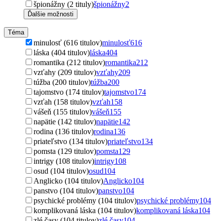
špionážny (2 tituly)
špionážny
2
Ďalšie možnosti
Téma
minulosť (616 titulov)
minulosť
616
láska (404 titulov)
láska
404
romantika (212 titulov)
romantika
212
vzťahy (209 titulov)
vzťahy
209
túžba (200 titulov)
túžba
200
tajomstvo (174 titulov)
tajomstvo
174
vzťah (158 titulov)
vzťah
158
vášeň (155 titulov)
vášeň
155
napätie (142 titulov)
napätie
142
rodina (136 titulov)
rodina
136
priateľstvo (134 titulov)
priateľstvo
134
pomsta (129 titulov)
pomsta
129
intrigy (108 titulov)
intrigy
108
osud (104 titulov)
osud
104
Anglicko (104 titulov)
Anglicko
104
panstvo (104 titulov)
panstvo
104
psychické problémy (104 titulov)
psychické problémy
104
komplikovaná láska (104 titulov)
komplikovaná láska
104
zlé časy (104 titulov)
zlé časy
104