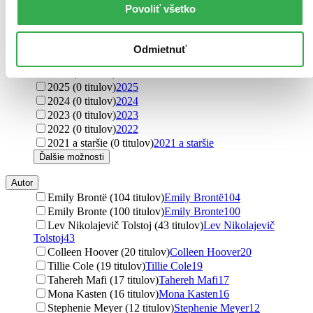
high fantasy (5 titulov)
high fantasy
5
Povoliť všetko
urban fantasy (3 tituly)
urban fantasy
3
Ďalšie možnosti
Odmietnuť
Rok vydania
2026 (0 titulov)
2026
2025 (0 titulov)
2025
2024 (0 titulov)
2024
2023 (0 titulov)
2023
2022 (0 titulov)
2022
2021 a staršie (0 titulov)
2021 a staršie
Ďalšie možnosti
Autor
Emily Brontë (104 titulov)
Emily Brontë
104
Emily Bronte (100 titulov)
Emily Bronte
100
Lev Nikolajevič Tolstoj (43 titulov)
Lev Nikolajevič
Tolstoj
43
Colleen Hoover (20 titulov)
Colleen Hoover
20
Tillie Cole (19 titulov)
Tillie Cole
19
Tahereh Mafi (17 titulov)
Tahereh Mafi
17
Mona Kasten (16 titulov)
Mona Kasten
16
Stephenie Meyer (12 titulov)
Stephenie Meyer
12