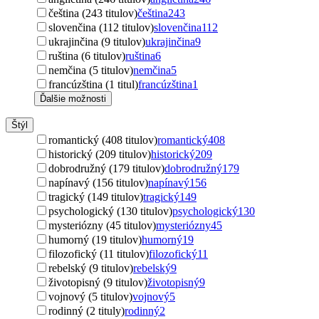
čeština (243 titulov)
čeština
243
slovenčina (112 titulov)
slovenčina
112
ukrajinčina (9 titulov)
ukrajinčina
9
ruština (6 titulov)
ruština
6
nemčina (5 titulov)
nemčina
5
francúzština (1 titul)
francúzština
1
Ďalšie možnosti
Štýl
romantický (408 titulov)
romantický
408
historický (209 titulov)
historický
209
dobrodružný (179 titulov)
dobrodružný
179
napínavý (156 titulov)
napínavý
156
tragický (149 titulov)
tragický
149
psychologický (130 titulov)
psychologický
130
mysteriózny (45 titulov)
mysteriózny
45
humorný (19 titulov)
humorný
19
filozofický (11 titulov)
filozofický
11
rebelský (9 titulov)
rebelský
9
životopisný (9 titulov)
životopisný
9
vojnový (5 titulov)
vojnový
5
rodinný (2 tituly)
rodinný
2