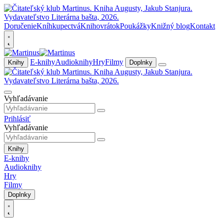
Doručenie
Kníhkupectvá
Knihovrátok
Poukážky
Knižný blog
Kontakt
E-knihy
Audioknihy
Hry
Filmy
Knihy
Doplnky
Vyhľadávanie
Prihlásiť
Vyhľadávanie
Knihy
E-knihy
Audioknihy
Hry
Filmy
Doplnky