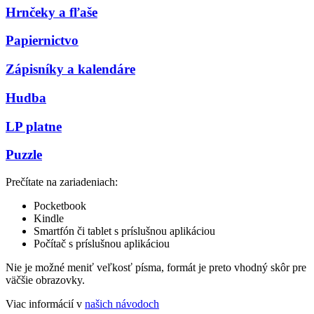
Hrnčeky a fľaše
Papiernictvo
Zápisníky a kalendáre
Hudba
LP platne
Puzzle
Prečítate na zariadeniach:
Pocketbook
Kindle
Smartfón či tablet s príslušnou aplikáciou
Počítač s príslušnou aplikáciou
Nie je možné meniť veľkosť písma, formát je preto vhodný skôr pre
väčšie obrazovky.
Viac informácií v
našich návodoch