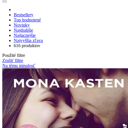
Bestsellery
Top hodnotené
Novinky
Najdrahšie
Najlacnejšie
Najvyššia zľava
616 produktov
Použité filtre
Zrušiť filtre
Na tému minulosť