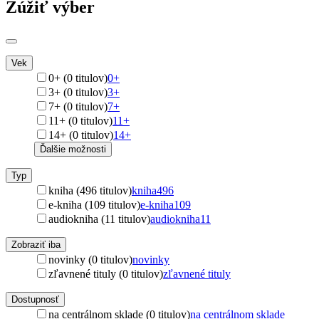
Zúžiť výber
Vek
0+ (0 titulov)
0+
3+ (0 titulov)
3+
7+ (0 titulov)
7+
11+ (0 titulov)
11+
14+ (0 titulov)
14+
Ďalšie možnosti
Typ
kniha (496 titulov)
kniha
496
e-kniha (109 titulov)
e-kniha
109
audiokniha (11 titulov)
audiokniha
11
Zobraziť iba
novinky (0 titulov)
novinky
zľavnené tituly (0 titulov)
zľavnené tituly
Dostupnosť
na centrálnom sklade (0 titulov)
na centrálnom sklade