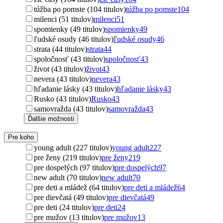
túžba po pomste (104 titulov)
túžba po pomste
104
milenci (51 titulov)
milenci
51
spomienky (49 titulov)
spomienky
49
ľudské osudy (46 titulov)
ľudské osudy
46
strata (44 titulov)
strata
44
spoločnosť (43 titulov)
spoločnosť
43
život (43 titulov)
život
43
nevera (43 titulov)
nevera
43
hľadanie lásky (43 titulov)
hľadanie lásky
43
Rusko (43 titulov)
Rusko
43
samovražda (43 titulov)
samovražda
43
Ďalšie možnosti
Pre koho
young adult (227 titulov)
young adult
227
pre ženy (219 titulov)
pre ženy
219
pre dospelých (97 titulov)
pre dospelých
97
new adult (70 titulov)
new adult
70
pre deti a mládež (64 titulov)
pre deti a mládež
64
pre dievčatá (49 titulov)
pre dievčatá
49
pre deti (24 titulov)
pre deti
24
pre mužov (13 titulov)
pre mužov
13