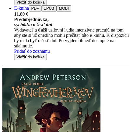
Vložiť do košíka
E-kniha
PDF
EPUB
MOBI
11,80 €
Predobjednávka,
vychádza o šesť dní
Vydavateľ a ďalší usilovní ľudia intenzívne pracujú na tom,
aby ste si už onedlho mohli prečítať túto e-knihu. K dispozícii
by mala byť o šesť dní. Po vyjdení ihneď dostupné na
stiahnutie.
Pridať do zoznamu
Vložiť do košíka