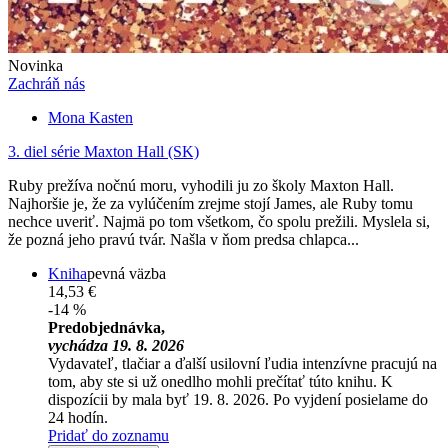
Novinka
Zachráň nás
Mona Kasten
3. diel série
Maxton Hall (SK)
Ruby prežíva nočnú moru, vyhodili ju zo školy Maxton Hall.
Najhoršie je, že za vylúčením zrejme stojí James, ale Ruby tomu
nechce uveriť. Najmä po tom všetkom, čo spolu prežili. Myslela si,
že pozná jeho pravú tvár. Našla v ňom predsa chlapca...
Kniha
pevná väzba
14,53 €
-14 %
Predobjednávka,
vychádza 19. 8. 2026
Vydavateľ, tlačiar a ďalší usilovní ľudia intenzívne pracujú na
tom, aby ste si už onedlho mohli prečítať túto knihu. K
dispozícii by mala byť 19. 8. 2026. Po vyjdení posielame do
24 hodín.
Pridať do zoznamu