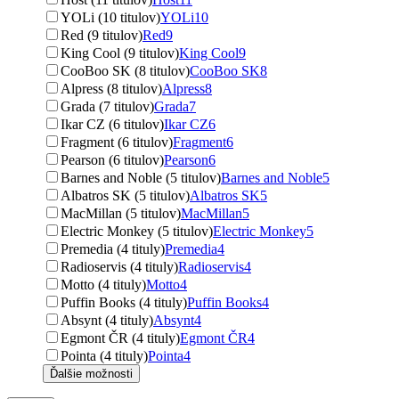
YOLi (10 titulov)
YOLi
10
Red (9 titulov)
Red
9
King Cool (9 titulov)
King Cool
9
CooBoo SK (8 titulov)
CooBoo SK
8
Alpress (8 titulov)
Alpress
8
Grada (7 titulov)
Grada
7
Ikar CZ (6 titulov)
Ikar CZ
6
Fragment (6 titulov)
Fragment
6
Pearson (6 titulov)
Pearson
6
Barnes and Noble (5 titulov)
Barnes and Noble
5
Albatros SK (5 titulov)
Albatros SK
5
MacMillan (5 titulov)
MacMillan
5
Electric Monkey (5 titulov)
Electric Monkey
5
Premedia (4 tituly)
Premedia
4
Radioservis (4 tituly)
Radioservis
4
Motto (4 tituly)
Motto
4
Puffin Books (4 tituly)
Puffin Books
4
Absynt (4 tituly)
Absynt
4
Egmont ČR (4 tituly)
Egmont ČR
4
Pointa (4 tituly)
Pointa
4
Ďalšie možnosti