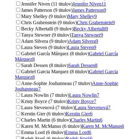
Jennifer Niven (11 titulov)
Jennifer Niven
11
James Patterson (9 titulov)
James Patterson
9
Mary Shelley (9 titulov)
Mary Shelley
9
Chris Grabenstein (9 titulov)
Chris Grabenstein
9
Becky Albertalli (9 titulov)
Becky Albertalli
9
Tanya Stewner (9 titulov)
Tanya Stewner
9
Adam Silvera (9 titulov)
Adam Silvera
9
Laura Steven (9 titulov)
Laura Steven
9
Gabriel García Márquez (8 titulov)
Gabriel García
Márquez
8
Sarah Dessen (8 titulov)
Sarah Dessen
8
Gabriel Garcia Marquez (8 titulov)
Gabriel Garcia
Marquez
8
Anne-Sophie Jouhanneau (7 titulov)
Anne-Sophie
Jouhanneau
7
Laura Nowlin (7 titulov)
Laura Nowlin
7
Kristy Boyce (7 titulov)
Kristy Boyce
7
Laura Stevenová (7 titulov)
Laura Stevenová
7
Kerstin Gier (6 titulov)
Kerstin Gier
6
Charles Martin (6 titulov)
Charles Martin
6
Karen M. McManus (6 titulov)
Karen M. McManus
6
Emma Lord (6 titulov)
Emma Lord
6
Radek Starý (6 titulov)
Radek Starý
6