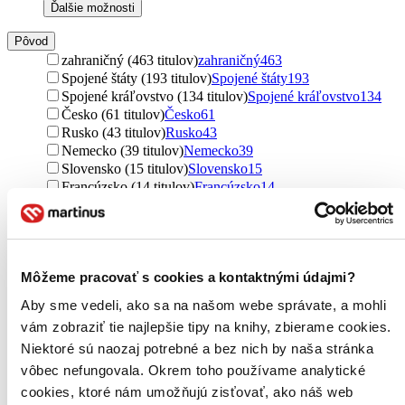
Ďalšie možnosti
Pôvod
zahraničný (463 titulov)
zahraničný
463
Spojené štáty (193 titulov)
Spojené štáty
193
Spojené kráľovstvo (134 titulov)
Spojené kráľovstvo
134
Česko (61 titulov)
Česko
61
Rusko (43 titulov)
Rusko
43
Nemecko (39 titulov)
Nemecko
39
Slovensko (15 titulov)
Slovensko
15
Francúzsko (14 titulov)
Francúzsko
14
Austrália (12 titulov)
Austrália
12
severský (11 titulov)
severský
11
Nórsko (9 titulov)
Nórsko
9
Japonsko (9 titulov)
Japonsko
9
Môžeme pracovať s cookies a kontaktnými údajmi?
Kolumbia (8 titulov)
Kolumbia
8
Švajčiarsko (6 titulov)
Švajčiarsko
6
Aby sme vedeli, ako sa na našom webe správate, a mohli
Kanada (3 tituly)
Kanada
3
vám zobraziť tie najlepšie tipy na knihy, zbierame cookies.
Taliansko (3 tituly)
Taliansko
3
Niektoré sú naozaj potrebné a bez nich by naša stránka
Poľsko (3 tituly)
Poľsko
3
Švédsko (2 tituly)
Švédsko
2
vôbec nefungovala. Okrem toho používame analytické
Maďarsko (2 tituly)
Maďarsko
2
cookies, ktoré nám umožňujú zisťovať, ako náš web
Nový Zéland (1 titul)
Nový Zéland
1