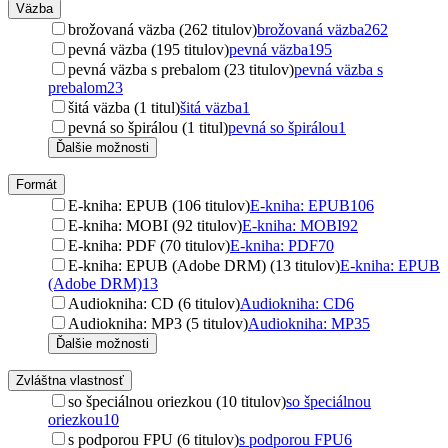
Väzba
brožovaná väzba (262 titulov)
brožovaná väzba
262
pevná väzba (195 titulov)
pevná väzba
195
pevná väzba s prebalom (23 titulov)
pevná väzba s
prebalom
23
šitá väzba (1 titul)
šitá väzba
1
pevná so špirálou (1 titul)
pevná so špirálou
1
Ďalšie možnosti
Formát
E-kniha: EPUB (106 titulov)
E-kniha: EPUB
106
E-kniha: MOBI (92 titulov)
E-kniha: MOBI
92
E-kniha: PDF (70 titulov)
E-kniha: PDF
70
E-kniha: EPUB (Adobe DRM) (13 titulov)
E-kniha: EPUB
(Adobe DRM)
13
Audiokniha: CD (6 titulov)
Audiokniha: CD
6
Audiokniha: MP3 (5 titulov)
Audiokniha: MP3
5
Ďalšie možnosti
Zvláštna vlastnosť
so špeciálnou oriezkou (10 titulov)
so špeciálnou
oriezkou
10
s podporou FPU (6 titulov)
s podporou FPU
6