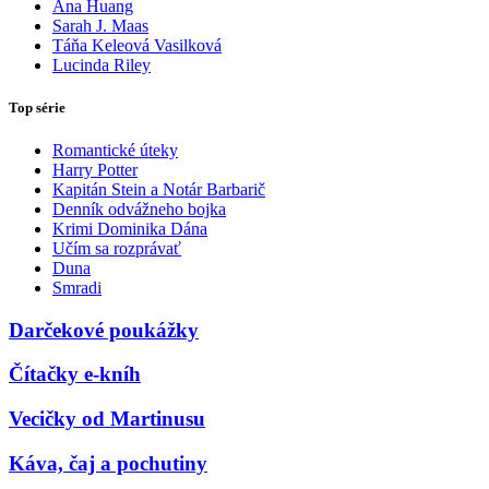
Ana Huang
Sarah J. Maas
Táňa Keleová Vasilková
Lucinda Riley
Top série
Romantické úteky
Harry Potter
Kapitán Stein a Notár Barbarič
Denník odvážneho bojka
Krimi Dominika Dána
Učím sa rozprávať
Duna
Smradi
Darčekové poukážky
Čítačky e-kníh
Vecičky od Martinusu
Káva, čaj a pochutiny