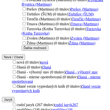
Bystrica (Martinus)
Prešov (Martinus) (0 titulov)
Prešov (Martinus)
Trebišov (ŠUM) (0 titulov)
Trebišov (ŠUM)
Trenčín (Martinus) (0 titulov)
Trenčín (Martinus)
Trnava (Martinus) (0 titulov)
Trnava (Martinus)
Turzovka (Kniha Turzovka) (0 titulov)
Turzovka
(Kniha Turzovka)
Zvolen (Martinus) (0 titulov)
Zvolen (Martinus)
Žilina (Martinus) (0 titulov)
Žilina (Martinus)
Ďalšie možnosti
Nové / čítané
nová (0 titulov)
nová
čítaná (0 titulov)
čítaná
čítaná - výborný stav (0 titulov)
čítaná - výborný stav
čítaná - mierne opotrebovaná (0 titulov)
čítaná - mierne
opotrebovaná
čítané verzie vypredaných kníh (0 titulov)
čítané verzie
vypredaných kníh
Jazyk
cudzí jazyk (267 titulov)
cudzí jazyk
267
angličtina (246 titulov)
angličtina
246