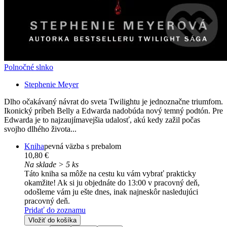
Polnočné slnko
Stephenie Meyer
Dlho očakávaný návrat do sveta Twilightu je jednoznačne triumfom.
Ikonický príbeh Belly a Edwarda nadobúda nový temný podtón. Pre
Edwarda je to najzaujímavejšia udalosť, akú kedy zažil počas
svojho dlhého života...
Kniha
pevná väzba s prebalom
10,80 €
Na sklade > 5 ks
Táto kniha sa môže na cestu ku vám vybrať prakticky
okamžite! Ak si ju objednáte do 13:00 v pracovný deň,
odošleme vám ju ešte dnes, inak najneskôr nasledujúci
pracovný deň.
Pridať do zoznamu
Vložiť do košíka