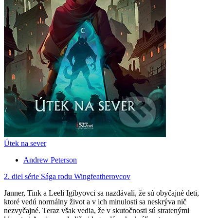
Útek na sever
Andrew Peterson
2. diel série
Sága rodu Wingfeatherovcov
Janner, Tink a Leeli Igibyovci sa nazdávali, že sú obyčajné deti,
ktoré vedú normálny život a v ich minulosti sa neskrýva nič
nezvyčajné. Teraz však vedia, že v skutočnosti sú stratenými