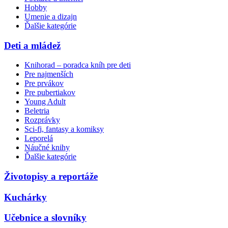
Hobby
Umenie a dizajn
Ďalšie kategórie
Deti a mládež
Knihorad – poradca kníh pre deti
Pre najmenších
Pre prvákov
Pre pubertiakov
Young Adult
Beletria
Rozprávky
Sci-fi, fantasy a komiksy
Leporelá
Náučné knihy
Ďalšie kategórie
Životopisy a reportáže
Kuchárky
Učebnice a slovníky