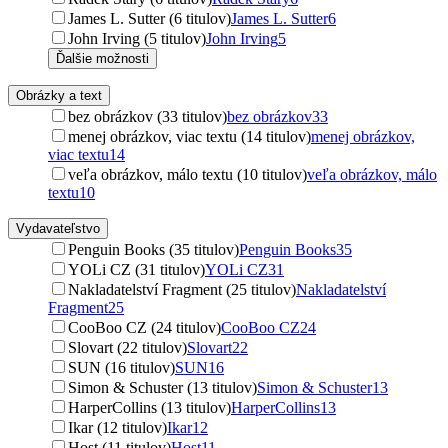
James L. Sutter (6 titulov)
James L. Sutter
6
John Irving (5 titulov)
John Irving
5
Ďalšie možnosti
Obrázky a text
bez obrázkov (33 titulov)
bez obrázkov
33
menej obrázkov, viac textu (14 titulov)
menej obrázkov,
viac textu
14
veľa obrázkov, málo textu (10 titulov)
veľa obrázkov, málo
textu
10
Vydavateľstvo
Penguin Books (35 titulov)
Penguin Books
35
YOLi CZ (31 titulov)
YOLi CZ
31
Nakladatelství Fragment (25 titulov)
Nakladatelství
Fragment
25
CooBoo CZ (24 titulov)
CooBoo CZ
24
Slovart (22 titulov)
Slovart
22
SUN (16 titulov)
SUN
16
Simon & Schuster (13 titulov)
Simon & Schuster
13
HarperCollins (13 titulov)
HarperCollins
13
Ikar (12 titulov)
Ikar
12
Host (11 titulov)
Host
11